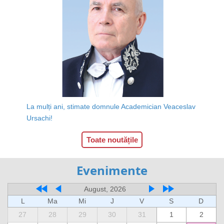
La mulți ani, stimate domnule Academician Veaceslav
Ursachi!
Toate noutățile
Evenimente
August, 2026
L
Ma
Mi
J
V
S
D
27
28
29
30
31
1
2