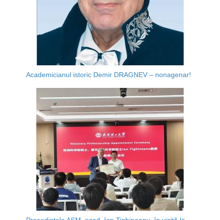
Academicianul istoric Demir DRAGNEV – nonagenar!
Președintele AȘM, acad. Ion Tighineanu, în vizită la