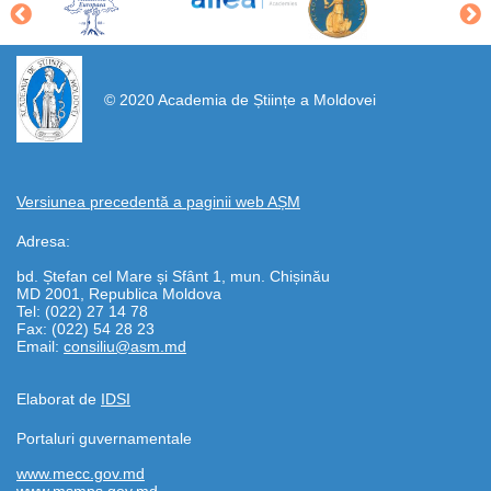
https://propletenie.ru/
© 2020 Academia de Științe a Moldovei
Versiunea precedentă a paginii web AȘM
Adresa:
bd. Ștefan cel Mare și Sfânt 1, mun. Chișinău
MD 2001, Republica Moldova
Tel: (022) 27 14 78
Fax: (022) 54 28 23
Email:
consiliu@asm.md
Elaborat de
IDSI
Portaluri guvernamentale
www.mecc.gov.md
www.msmps.gov.md