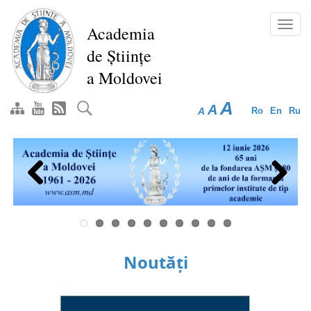
Mergi
la
Toggl
Academia
conţinutul
navig
de Științe
principal
a Moldovei
A
A
A
Ro
En
Ru
Previous
Next
Noutăți