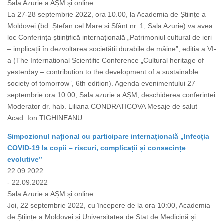
Sala Azurie a AȘM şi online
La 27-28 septembrie 2022, ora 10.00, la Academia de Științe a
Moldovei (bd. Ștefan cel Mare și Sfânt nr. 1, Sala Azurie) va avea
loc Conferința științifică internațională „Patrimoniul cultural de ieri
– implicații în dezvoltarea societății durabile de mâine”, ediția a VI-
a (The International Scientific Conference „Cultural heritage of
yesterday – contribution to the development of a sustainable
society of tomorrow”, 6th edition). Agenda evenimentului 27
septembrie ora 10.00, Sala azurie a AȘM, deschiderea conferinței
Moderator dr. hab. Liliana CONDRATICOVA Mesaje de salut
Acad. Ion TIGHINEANU...
Simpozionul național cu participare internațională „Infecția
COVID-19 la copii – riscuri, complicații și consecințe
evolutive”
22.09.2022
- 22.09.2022
Sala Azurie a AȘM şi online
Joi, 22 septembrie 2022, cu începere de la ora 10:00, Academia
de Științe a Moldovei și Universitatea de Stat de Medicină și