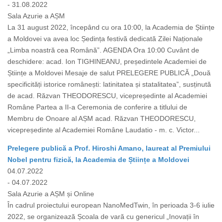
- 31.08.2022
Sala Azurie a AȘM
La 31 august 2022, începând cu ora 10:00, la Academia de Științe
a Moldovei va avea loc Ședința festivă dedicată Zilei Naționale
„Limba noastră cea Română”. AGENDA Ora 10:00 Cuvânt de
deschidere: acad. Ion TIGHINEANU, președintele Academiei de
Științe a Moldovei Mesaje de salut PRELEGERE PUBLICĂ „Două
specificități istorice românești: latinitatea și statalitatea”, susținută
de acad. Răzvan THEODORESCU, vicepreședinte al Academiei
Române Partea a II-a Ceremonia de conferire a titlului de
Membru de Onoare al AȘM acad. Răzvan THEODORESCU,
vicepreședinte al Academiei Române Laudatio - m. c. Victor...
Prelegere publică a Prof. Hiroshi Amano, laureat al Premiului
Nobel pentru fizică, la Academia de Științe a Moldovei
04.07.2022
- 04.07.2022
Sala Azurie a AȘM și Online
În cadrul proiectului european NanoMedTwin, în perioada 3-6 iulie
2022, se organizează Școala de vară cu genericul „Inovații în