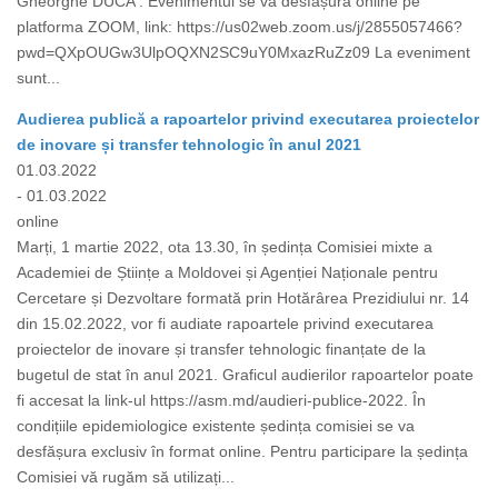
Gheorghe DUCA . Evenimentul se va desfășura online pe
platforma ZOOM, link: https://us02web.zoom.us/j/2855057466?
pwd=QXpOUGw3UlpOQXN2SC9uY0MxazRuZz09 La eveniment
sunt...
Audierea publică a rapoartelor privind executarea proiectelor
de inovare și transfer tehnologic în anul 2021
01.03.2022
- 01.03.2022
online
Marți, 1 martie 2022, ota 13.30, în ședința Comisiei mixte a
Academiei de Științe a Moldovei și Agenției Naționale pentru
Cercetare și Dezvoltare formată prin Hotărârea Prezidiului nr. 14
din 15.02.2022, vor fi audiate rapoartele privind executarea
proiectelor de inovare și transfer tehnologic finanțate de la
bugetul de stat în anul 2021. Graficul audierilor rapoartelor poate
fi accesat la link-ul https://asm.md/audieri-publice-2022. În
condițiile epidemiologice existente ședința comisiei se va
desfășura exclusiv în format online. Pentru participare la ședința
Comisiei vă rugăm să utilizați...