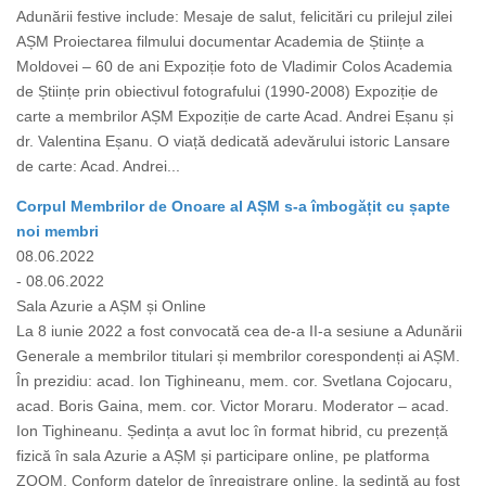
Adunării festive include: Mesaje de salut, felicitări cu prilejul zilei
AȘM Proiectarea filmului documentar Academia de Științe a
Moldovei – 60 de ani Expoziție foto de Vladimir Colos Academia
de Științe prin obiectivul fotografului (1990-2008) Expoziție de
carte a membrilor AȘM Expoziție de carte Acad. Andrei Eșanu și
dr. Valentina Eșanu. O viață dedicată adevărului istoric Lansare
de carte: Acad. Andrei...
Corpul Membrilor de Onoare al AȘM s-a îmbogățit cu șapte
noi membri
08.06.2022
- 08.06.2022
Sala Azurie a AȘM și Online
La 8 iunie 2022 a fost convocată cea de-a II-a sesiune a Adunării
Generale a membrilor titulari și membrilor corespondenți ai AȘM.
În prezidiu: acad. Ion Tighineanu, mem. cor. Svetlana Cojocaru,
acad. Boris Gaina, mem. cor. Victor Moraru. Moderator – acad.
Ion Tighineanu. Ședința a avut loc în format hibrid, cu prezență
fizică în sala Azurie a AȘM și participare online, pe platforma
ZOOM. Conform datelor de înregistrare online, la ședință au fost