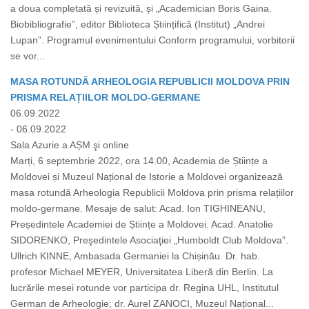
a doua completată și revizuită, și „Academician Boris Gaina.
Biobibliografie”, editor Biblioteca Științifică (Institut) „Andrei
Lupan”. Programul evenimentului Conform programului, vorbitorii
se vor...
MASA ROTUNDĂ ARHEOLOGIA REPUBLICII MOLDOVA PRIN
PRISMA RELAȚIILOR MOLDO-GERMANE
06.09.2022
- 06.09.2022
Sala Azurie a AȘM şi online
Marți, 6 septembrie 2022, ora 14.00, Academia de Științe a
Moldovei și Muzeul Național de Istorie a Moldovei organizează
masa rotundă Arheologia Republicii Moldova prin prisma relațiilor
moldo-germane. Mesaje de salut: Acad. Ion TIGHINEANU,
Președintele Academiei de Științe a Moldovei. Acad. Anatolie
SIDORENKO, Preşedintele Asociaţiei „Humboldt Club Moldova”.
Ullrich KINNE, Ambasada Germaniei la Chișinău. Dr. hab.
profesor Michael MEYER, Universitatea Liberă din Berlin. La
lucrările mesei rotunde vor participa dr. Regina UHL, Institutul
German de Arheologie; dr. Aurel ZANOCI, Muzeul Național...