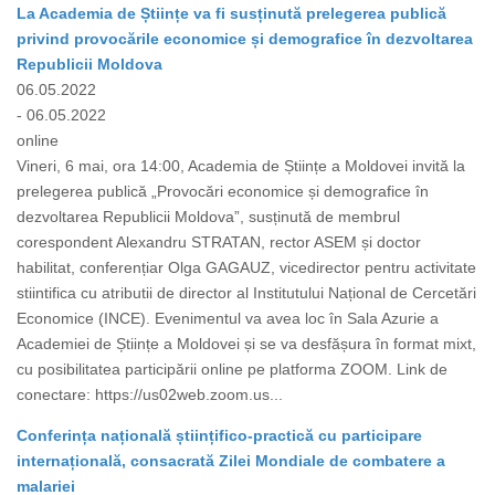
La Academia de Științe va fi susținută prelegerea publică
privind provocările economice și demografice în dezvoltarea
Republicii Moldova
06.05.2022
- 06.05.2022
online
Vineri, 6 mai, ora 14:00, Academia de Științe a Moldovei invită la
prelegerea publică „Provocări economice și demografice în
dezvoltarea Republicii Moldova”, susținută de membrul
corespondent Alexandru STRATAN, rector ASEM și doctor
habilitat, conferențiar Olga GAGAUZ, vicedirector pentru activitate
stiintifica cu atributii de director al Institutului Național de Cercetări
Economice (INCE). Evenimentul va avea loc în Sala Azurie a
Academiei de Științe a Moldovei și se va desfășura în format mixt,
cu posibilitatea participării online pe platforma ZOOM. Link de
conectare: https://us02web.zoom.us...
Conferința națională științifico-practică cu participare
internațională, consacrată Zilei Mondiale de combatere a
malariei