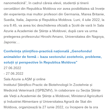
nanomedicină”, în cadrul căreia elevii, studenții și tinerii
cercetători din Republica Moldova vor avea posibilitatea să învețe
din experiența mai multor profesori din Germania, Marea Britanie,
Suedia, Italia, Japonia și Republica Moldova. Luni, 4 iulie 2022, la
ora 8.45, va avea loc deschiderea oficială a Școlii de vară în Sala
Azurie a Academiei de Științe a Moldovei, după care va urma
prelegerea profesorului Hiroshi Amano, Universitatea din Nagoya,
Japonia:...
Conferința științifico-practică națională „Genofondul
animalelor de fermă – baza sectorului zootehnic, probleme,
soluții și perspective în Republica Moldova”
27.06.2022
- 27.06.2022
Sala Azurie a AȘM şi online
Institutul Științifico-Practic de Biotehnologii în Zootehnie și
Medicină Veterinară (IȘPBZMV), în colaborare cu Secția Științe
ale Vieții a Academiei de Științe a Moldovei, Ministerul Agriculturii
și Industriei Alimentare și Universitatea Agrară de Stat din
Moldova, organizează la 27 iunie 2022, cu începere de la ora