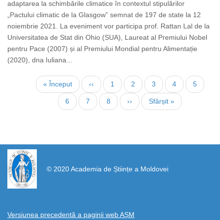
adaptarea la schimbările climatice în contextul stipulărilor
„Pactului climatic de la Glasgow” semnat de 197 de state la 12
noiembrie 2021. La eveniment vor participa prof. Rattan Lal de la
Universitatea de Stat din Ohio (SUA), Laureat al Premiului Nobel
pentru Pace (2007) și al Premiului Mondial pentru Alimentație
(2020), dna Iuliana...
Paginare
Prima
« Început
Pagina
‹‹
Page
1
Page
2
Page
3
Page
4
Pagina
5
pagină
anterioară
curentă
Page
6
Page
7
Page
8
Pagina
››
Ultima
Sfârșit »
următoare
pagină
https://propletenie.ru/
© 2020 Academia de Științe a Moldovei
Versiunea precedentă a paginii web AȘM