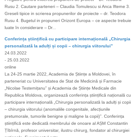
Rusu 2. Cautare parteneri – Claudia Tomulescu si Anca Ifteme 3.
Greseli tipice in scrierea propunerilor de proiecte – dr. Teodora
Rusu 4. Bugetul in propuneri Orizont Europa – ce aspecte trebuie
luate în considerare – Dr...
Conferința științifică cu participare internațională „Chirurgia
personalizată la adulți și copii – chirurgia viitorului”
24.03.2022
- 25.03.2022
online
La 24-25 martie 2022, Academia de Științe a Moldovei, în
parteneriat cu Universitatea de Stat de Medicină și Farmacie
„Nicolae Testemițanu” și Academia de Științe Medicale din
Republica Moldova, organizează conferința științifică națională cu
participare internațională „Chirurgia personalizată la adulți și copii
– chirurgia viitorului (anomaliile congenitale, afecțiunile
pretumorale, tumorile benigne și maligne la copii)”. Conferința
științifică este dedicată membrului de onoare al AȘM Constantin
Țîbîrnă, profesor universitar, ilustru chirurg, fondator al chirurgiei