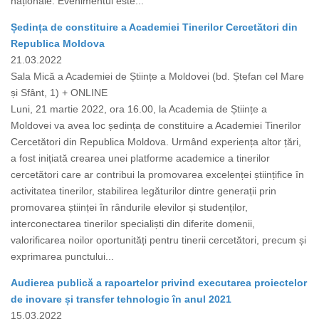
naționale. Evenimentul este...
Ședința de constituire a Academiei Tinerilor Cercetători din
Republica Moldova
21.03.2022
Sala Mică a Academiei de Științe a Moldovei (bd. Ștefan cel Mare
și Sfânt, 1) + ONLINE
Luni, 21 martie 2022, ora 16.00, la Academia de Științe a
Moldovei va avea loc ședința de constituire a Academiei Tinerilor
Cercetători din Republica Moldova. Urmând experiența altor țări,
a fost inițiată crearea unei platforme academice a tinerilor
cercetători care ar contribui la promovarea excelenței științifice în
activitatea tinerilor, stabilirea legăturilor dintre generații prin
promovarea științei în rândurile elevilor și studenților,
interconectarea tinerilor specialiști din diferite domenii,
valorificarea noilor oportunități pentru tinerii cercetători, precum și
exprimarea punctului...
Audierea publică a rapoartelor privind executarea proiectelor
de inovare și transfer tehnologic în anul 2021
15.03.2022