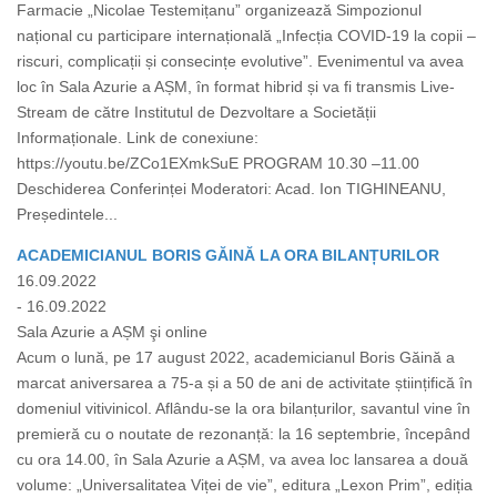
Farmacie „Nicolae Testemițanu” organizează Simpozionul
național cu participare internațională „Infecția COVID-19 la copii –
riscuri, complicații și consecințe evolutive”. Evenimentul va avea
loc în Sala Azurie a AȘM, în format hibrid și va fi transmis Live-
Stream de către Institutul de Dezvoltare a Societății
Informaționale. Link de conexiune:
https://youtu.be/ZCo1EXmkSuE PROGRAM 10.30 –11.00
Deschiderea Conferinței Moderatori: Acad. Ion TIGHINEANU,
Președintele...
ACADEMICIANUL BORIS GĂINĂ LA ORA BILANȚURILOR
16.09.2022
- 16.09.2022
Sala Azurie a AȘM şi online
Acum o lună, pe 17 august 2022, academicianul Boris Găină a
marcat aniversarea a 75-a și a 50 de ani de activitate științifică în
domeniul vitivinicol. Aflându-se la ora bilanțurilor, savantul vine în
premieră cu o noutate de rezonanță: la 16 septembrie, începând
cu ora 14.00, în Sala Azurie a AȘM, va avea loc lansarea a două
volume: „Universalitatea Viței de vie”, editura „Lexon Prim”, ediția