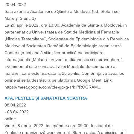
20.04.2022
Sala azurie a Academiei de Științe a Moldovei (bd. Ștefan cel
Mare și Sfânt, 1)
La 20 aprilie 2022, ora 13:00, Academia de Științe a Moldovei, în
parteneriat cu Universitatea de Stat de Medicină și Farmacie
„Nicolae Testemițanu”, Societatea de Epidemiologie din Republica
Moldova și Societatea Română de Epidemiologie organizează
Conferința națională științifico-practică cu participare
internațională „Malaria: prevenire, diagnostic și supraveghere”.
Evenimentul este consacrat Zilei Mondiale de combatere a
malariei, care este marcată la 25 aprilie. Conferința va avea loc
online și se fa desfășura pe platforma Google Meet. Link:
https://meet.google.com/tde-gcxg-srk PROGRAM...
APA, PEȘTELE ȘI SĂNĂTATEA NOASTRĂ
08.04.2022
- 08.04.2022
online
Vineri, 8 aprilie 2022, începând cu ora 09.00, Institutul de
Zoologie organizează workshop-ul „Starea actuală a pisciculturii