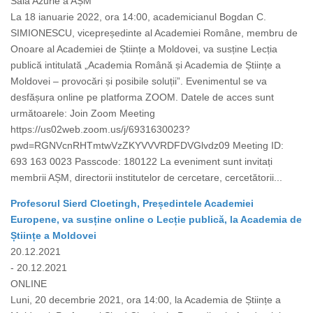
Sala Azurie a AȘM
La 18 ianuarie 2022, ora 14:00, academicianul Bogdan C.
SIMIONESCU, vicepreședinte al Academiei Române, membru de
Onoare al Academiei de Științe a Moldovei, va susține Lecția
publică intitulată „Academia Română și Academia de Științe a
Moldovei – provocări și posibile soluții”. Evenimentul se va
desfășura online pe platforma ZOOM. Datele de acces sunt
următoarele: Join Zoom Meeting
https://us02web.zoom.us/j/6931630023?
pwd=RGNVcnRHTmtwVzZKYVVVRDFDVGlvdz09 Meeting ID:
693 163 0023 Passcode: 180122 La eveniment sunt invitați
membrii AȘM, directorii institutelor de cercetare, cercetătorii...
Profesorul Sierd Cloetingh, Președintele Academiei
Europene, va susține online o Lecție publică, la Academia de
Științe a Moldovei
20.12.2021
- 20.12.2021
ONLINE
Luni, 20 decembrie 2021, ora 14:00, la Academia de Științe a