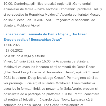
10.00, Conferința științifico-practică națională „Genofondul
animalelor de fermă – baza sectorului zootehnic, probleme, soluții
și perspective în Republica Moldova”. Agenda conferinței Mesaje
de salut: Acad. Ion TIGHINEANU, Președinte al Academiei de
Științe a Moldovei Viorel...
Lansarea cărții semnată de Denis Roșca „The Great
Encyclopedia of Bessarabian Jews”
17.06.2022
- 17.06.2022
Sala Azurie a AȘM și Online
Vineri, 17 iunie 2022, ora 15.00, la Academia de Științe a
Moldovei va avea loc lansarea cărții semnată de Denis Roșca
„The Great Encyclopedia of Bessarabian Jews”, apărută în anul
2021 la editura „Deep knowledge Group”. Pe marginea cărții se
vor pronunța Lucia Argint și Vadim Moldovan. Evenimentul va
avea loc în format hibrid, cu prezența în Sala Azurie, precum și
posibilitate de a participa pe platforma ZOOM. Pentru conectare
vă rugăm să folosiți următoarele date: Topic: Lansarea cărții
semnată de Denis Roșca „The Great Encyclopedia of