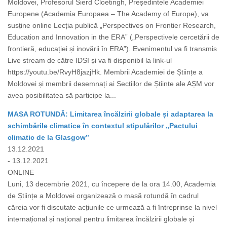
Moldovei, Profesorul Sierd Cloetingh, Președintele Academiei
Europene (Academia Europaea – The Academy of Europe), va
susține online Lecția publică „Perspectives on Frontier Research,
Education and Innovation in the ERA” („Perspectivele cercetării de
frontieră, educației și inovării în ERA”). Evenimentul va fi transmis
Live stream de către IDSI și va fi disponibil la link-ul
https://youtu.be/RvyH8jazjHk. Membrii Academiei de Științe a
Moldovei și membrii desemnați ai Secțiilor de Științe ale AȘM vor
avea posibilitatea să participe la...
MASA ROTUNDĂ: Limitarea încălzirii globale și adaptarea la
schimbările climatice în contextul stipulărilor „Pactului
climatic de la Glasgow”
13.12.2021
- 13.12.2021
ONLINE
Luni, 13 decembrie 2021, cu începere de la ora 14.00, Academia
de Științe a Moldovei organizează o masă rotundă în cadrul
căreia vor fi discutate acțiunile ce urmează a fi întreprinse la nivel
internațional și național pentru limitarea încălzirii globale și