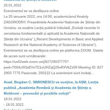
25.01.2022
Evenimentul se va desfășura online
La 25 ianuarie 2022, ora 14:00, academicianul Anatoly
ZAGORODNY, Președintele Academiei Naționale de Științe din
Ucraina, va susține Lecția publică întitulată „Evoluții recente în
cercetarea fundamentală și aplicată la Academia Națională de
Științe din Ucraina” („Recent Developments in Basic and Applied
Research at the National Academy of Sciences of Ukraine”).
Evenimentul se va desfășura online pe platforma ZOOM. Datele
de acces sunt următoarele:
https://us02web.zoom.us/j/82729037775?
pwd=T004c0I3aEVnTE1oUHZqQ29xRXVkZz09 Meeting ID: 827
2903 7775 Passcode: 250122 La eveniment sunt invitați...
Acad. Bogdan C. SIMIONESCU va susține, la AȘM, Lecția
publică „Academia Română și Academia de Științe a
Moldovei – provocări și posibile soluții”
18.01.2022
- 18.01.2022