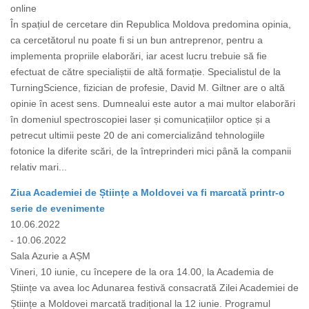
online
În spațiul de cercetare din Republica Moldova predomina opinia,
ca cercetătorul nu poate fi si un bun antreprenor, pentru a
implementa propriile elaborări, iar acest lucru trebuie să fie
efectuat de către specialiștii de altă formație. Specialistul de la
TurningScience, fizician de profesie, David M. Giltner are o altă
opinie în acest sens. Dumnealui este autor a mai multor elaborări
în domeniul spectroscopiei laser și comunicațiilor optice și a
petrecut ultimii peste 20 de ani comercializând tehnologiile
fotonice la diferite scări, de la întreprinderi mici până la companii
relativ mari...
Ziua Academiei de Științe a Moldovei va fi marcată printr-o
serie de evenimente
10.06.2022
- 10.06.2022
Sala Azurie a AȘM
Vineri, 10 iunie, cu începere de la ora 14.00, la Academia de
Științe va avea loc Adunarea festivă consacrată Zilei Academiei de
Științe a Moldovei marcată tradițional la 12 iunie. Programul