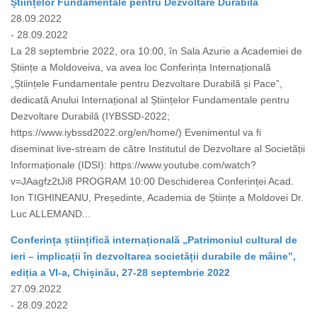
Științelor Fundamentale pentru Dezvoltare Durabilă
28.09.2022
- 28.09.2022
La 28 septembrie 2022, ora 10:00, în Sala Azurie a Academiei de
Științe a Moldoveiva, va avea loc Conferința Internațională
„Științele Fundamentale pentru Dezvoltare Durabilă și Pace”,
dedicată Anului Internațional al Științelor Fundamentale pentru
Dezvoltare Durabilă (IYBSSD-2022;
https://www.iybssd2022.org/en/home/) Evenimentul va fi
diseminat live-stream de către Institutul de Dezvoltare al Societății
Informaționale (IDSI): https://www.youtube.com/watch?
v=JAagfz2tJi8 PROGRAM 10:00 Deschiderea Conferinței Acad.
Ion TIGHINEANU, Președinte, Academia de Științe a Moldovei Dr.
Luc ALLEMAND...
Conferința științifică internațională „Patrimoniul cultural de
ieri – implicații în dezvoltarea societății durabile de mâine”,
ediția a VI-a, Chișinău, 27-28 septembrie 2022
27.09.2022
- 28.09.2022