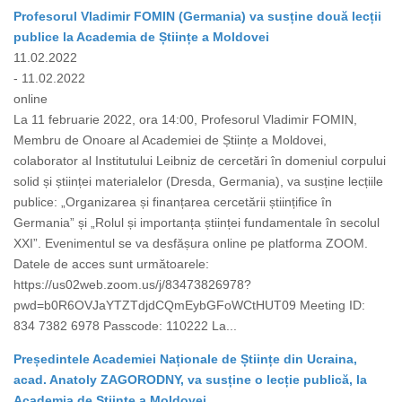
Profesorul Vladimir FOMIN (Germania) va susține două lecții
publice la Academia de Științe a Moldovei
11.02.2022
- 11.02.2022
online
La 11 februarie 2022, ora 14:00, Profesorul Vladimir FOMIN,
Membru de Onoare al Academiei de Științe a Moldovei,
colaborator al Institutului Leibniz de cercetări în domeniul corpului
solid și științei materialelor (Dresda, Germania), va susține lecțiile
publice: „Organizarea și finanțarea cercetării științifice în
Germania” și „Rolul și importanța științei fundamentale în secolul
XXI”. Evenimentul se va desfășura online pe platforma ZOOM.
Datele de acces sunt următoarele:
https://us02web.zoom.us/j/83473826978?
pwd=b0R6OVJaYTZTdjdCQmEybGFoWCtHUT09 Meeting ID:
834 7382 6978 Passcode: 110222 La...
Președintele Academiei Naționale de Științe din Ucraina,
acad. Anatoly ZAGORODNY, va susține o lecție publică, la
Academia de Științe a Moldovei