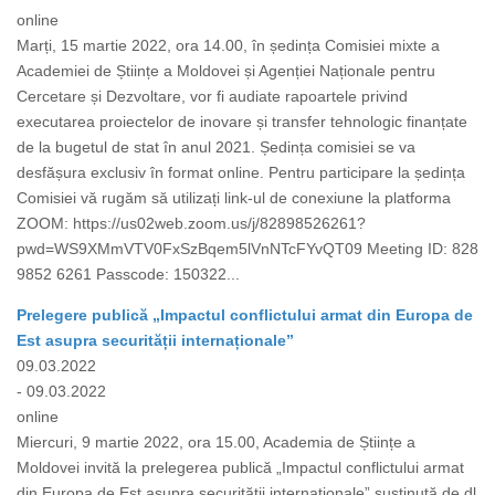
online
Marți, 15 martie 2022, ora 14.00, în ședința Comisiei mixte a
Academiei de Științe a Moldovei și Agenției Naționale pentru
Cercetare și Dezvoltare, vor fi audiate rapoartele privind
executarea proiectelor de inovare și transfer tehnologic finanțate
de la bugetul de stat în anul 2021. Ședința comisiei se va
desfășura exclusiv în format online. Pentru participare la ședința
Comisiei vă rugăm să utilizați link-ul de conexiune la platforma
ZOOM: https://us02web.zoom.us/j/82898526261?
pwd=WS9XMmVTV0FxSzBqem5lVnNTcFYvQT09 Meeting ID: 828
9852 6261 Passcode: 150322...
Prelegere publică „Impactul conflictului armat din Europa de
Est asupra securității internaționale”
09.03.2022
- 09.03.2022
online
Miercuri, 9 martie 2022, ora 15.00, Academia de Științe a
Moldovei invită la prelegerea publică „Impactul conflictului armat
din Europa de Est asupra securității internaționale” susținută de dl