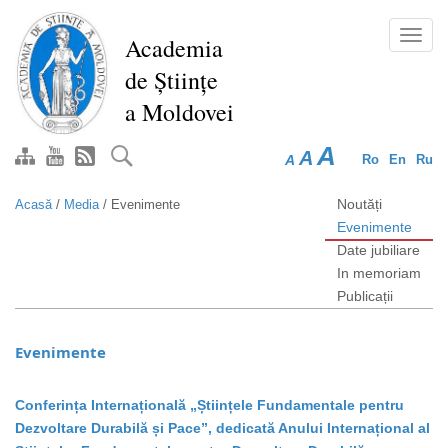
Mergi
la
Toggl
Academia
conţinutul
navig
de Științe
principal
a Moldovei
A
A
A
Ro
En
Ru
Noutăți
Acasă
/
Media
/
Evenimente
Evenimente
Date jubiliare
In memoriam
Publicații
Evenimente
Conferința Internațională „Științele Fundamentale pentru
Dezvoltare Durabilă și Pace”, dedicată Anului Internațional al