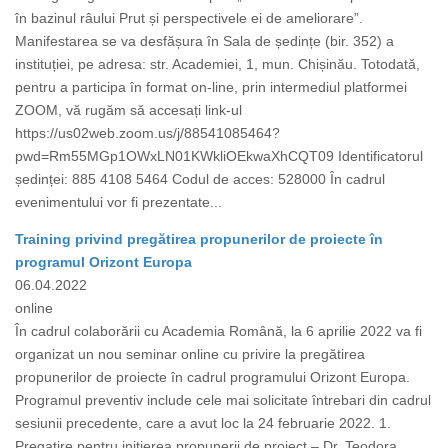
în bazinul râului Prut și perspectivele ei de ameliorare”.
Manifestarea se va desfășura în Sala de ședințe (bir. 352) a
instituției, pe adresa: str. Academiei, 1, mun. Chișinău. Totodată,
pentru a participa în format on-line, prin intermediul platformei
ZOOM, vă rugăm să accesați link-ul
https://us02web.zoom.us/j/88541085464?
pwd=Rm55MGp1OWxLN01KWkliOEkwaXhCQT09 Identificatorul
ședinței: 885 4108 5464 Codul de acces: 528000 În cadrul
evenimentului vor fi prezentate...
Training privind pregătirea propunerilor de proiecte în
programul Orizont Europa
06.04.2022
online
În cadrul colaborării cu Academia Română, la 6 aprilie 2022 va fi
organizat un nou seminar online cu privire la pregătirea
propunerilor de proiecte în cadrul programului Orizont Europa.
Programul preventiv include cele mai solicitate întrebari din cadrul
sesiunii precedente, care a avut loc la 24 februarie 2022. 1.
Pregatire pentru initierea propunerii de proiect – Dr. Teodora