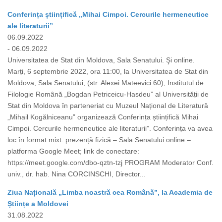
Conferința științifică „Mihai Cimpoi. Cercurile hermeneutice
ale literaturii”
06.09.2022
- 06.09.2022
Universitatea de Stat din Moldova, Sala Senatului. Şi online.
Marți, 6 septembrie 2022, ora 11:00, la Universitatea de Stat din
Moldova, Sala Senatului, (str. Alexei Mateevici 60), Institutul de
Filologie Română „Bogdan Petriceicu-Hasdeu” al Universității de
Stat din Moldova în parteneriat cu Muzeul Național de Literatură
„Mihail Kogălniceanu” organizează Conferința științifică Mihai
Cimpoi. Cercurile hermeneutice ale literaturii”. Conferința va avea
loc în format mixt: prezență fizică – Sala Senatului online –
platforma Google Meet; link de conectare:
https://meet.google.com/dbo-qztn-tzj PROGRAM Moderator Conf.
univ., dr. hab. Nina CORCINSCHI, Director...
Ziua Națională „Limba noastră cea Română”, la Academia de
Științe a Moldovei
31.08.2022