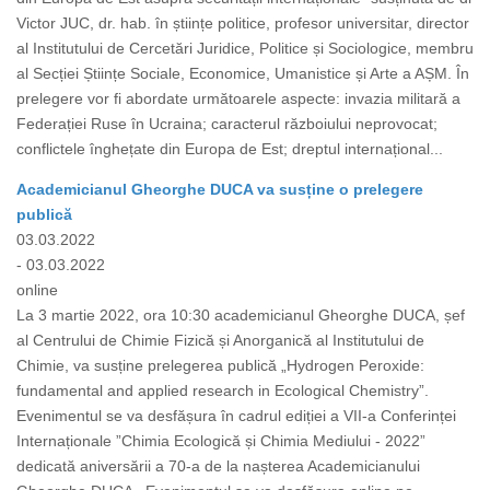
Victor JUC, dr. hab. în științe politice, profesor universitar, director
al Institutului de Cercetări Juridice, Politice și Sociologice, membru
al Secției Științe Sociale, Economice, Umanistice și Arte a AȘM. În
prelegere vor fi abordate următoarele aspecte: invazia militară a
Federației Ruse în Ucraina; caracterul războiului neprovocat;
conflictele înghețate din Europa de Est; dreptul internațional...
Academicianul Gheorghe DUCA va susține o prelegere
publică
03.03.2022
- 03.03.2022
online
La 3 martie 2022, ora 10:30 academicianul Gheorghe DUCA, șef
al Centrului de Chimie Fizică și Anorganică al Institutului de
Chimie, va susține prelegerea publică „Hydrogen Peroxide:
fundamental and applied research in Ecological Chemistry”.
Evenimentul se va desfășura în cadrul ediției a VII-a Conferinței
Internaționale ”Chimia Ecologică și Chimia Mediului - 2022”
dedicată aniversării a 70-a de la nașterea Academicianului