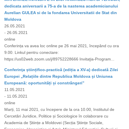
dedicata aniversarii a 75-a de la nasterea academicianului
Aurelian GULEA si de la fondarea Universitatii de Stat din
Moldova
26.05.2021
- 26.05.2021
online
Conferința va avea loc online pe 26 mai 2021, începând cu ora
9.00. Linkul pentru conectare:
https://us02web.zoom.us/j/89752228666 Invitaţia-Program...
Conferinţa științifico-practică (ediția a XV-a) dedicată Zilei
Europei „Relațiile dintre Republica Moldova și Uniunea
Europeană: oportunități și constrângeri”
11.05.2021
- 11.05.2021
online
Marți, 11 mai 2021, cu începere de la ora 10.00, Institutul de
Cercetări Juridice, Politice și Sociologice în colaborare cu
Academia de Științe a Moldovei (Secția Științe Sociale,