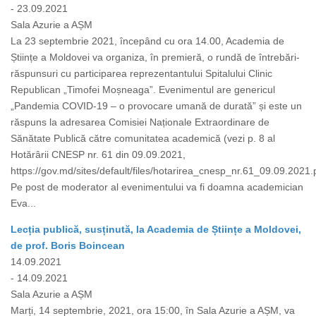
- 23.09.2021
Sala Azurie a AȘM
La 23 septembrie 2021, începând cu ora 14.00, Academia de
Științe a Moldovei va organiza, în premieră, o rundă de întrebări-
răspunsuri cu participarea reprezentantului Spitalului Clinic
Republican „Timofei Moșneaga”. Evenimentul are genericul
„Pandemia COVID-19 – o provocare umană de durată” și este un
răspuns la adresarea Comisiei Naționale Extraordinare de
Sănătate Publică către comunitatea academică (vezi p. 8 al
Hotărârii CNESP nr. 61 din 09.09.2021,
https://gov.md/sites/default/files/hotarirea_cnesp_nr.61_09.09.2021.p
Pe post de moderator al evenimentului va fi doamna academician
Eva...
Lecția publică, susținută, la Academia de Științe a Moldovei,
de prof. Boris Boincean
14.09.2021
- 14.09.2021
Sala Azurie a AȘM
Marți, 14 septembrie, 2021, ora 15:00, în Sala Azurie a AȘM, va