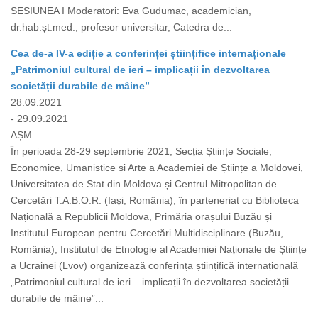
SESIUNEA I Moderatori: Eva Gudumac, academician,
dr.hab.șt.med., profesor universitar, Catedra de...
Cea de-a IV-a ediție a conferinței științifice internaționale
„Patrimoniul cultural de ieri – implicații în dezvoltarea
societății durabile de mâine”
28.09.2021
- 29.09.2021
AȘM
În perioada 28-29 septembrie 2021, Secția Științe Sociale,
Economice, Umanistice și Arte a Academiei de Științe a Moldovei,
Universitatea de Stat din Moldova și Centrul Mitropolitan de
Cercetări T.A.B.O.R. (Iași, România), în parteneriat cu Biblioteca
Națională a Republicii Moldova, Primăria orașului Buzău și
Institutul European pentru Cercetări Multidisciplinare (Buzău,
România), Institutul de Etnologie al Academiei Naționale de Științe
a Ucrainei (Lvov) organizează conferința științifică internațională
„Patrimoniul cultural de ieri – implicații în dezvoltarea societății
durabile de mâine”...