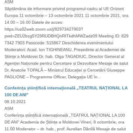
ASM
Săptămâna de informare privind programul-cadru al UE Orizont
Europa 11 octombrie – 13 octombrie 2021 11 octombrie 2021, ora
14.00 – 16.00 Datele de acces:
https://us02web.zoom.us/j/82973427903?
pwd=ZEU2bzg5Y29RUDBHQnRITkdhMWZadz09 Meeting ID: 829
7342 7903 Passcode: 515867 Deschiderea evenimentului
Moderatori: Acad. Ion TIGHINEANU, Președinte al Academiei de
Științe a Moldovei Dr. hab. Olga TAGADIUC, Director General al
Agenției Naționale pentru Cercetare și Dezvoltare Mesaje de salut
Dr. Anatolie TOPALĂ – Ministrul Educației și Cercetării Giuseppe
PAGLIONE – Programme Officer, Delegația UE în...
Conferința științifică internațională „TEATRUL NAȚIONAL LA
100 DE ANI”
08.10.2021
ASM
Conferința științifică internațională „TEATRUL NAȚIONAL LA 100
DE ANI” Academia de Științe a Moldovei Vineri, 8 octombrie, ora
11.00 Moderator – dr. hab., prof. Aurelian Dănilă Mesaje de salut