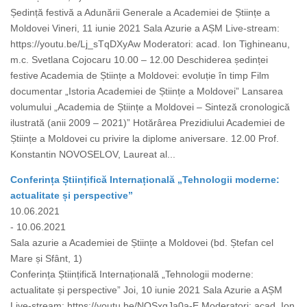
Ședință festivă a Adunării Generale a Academiei de Științe a
Moldovei Vineri, 11 iunie 2021 Sala Azurie a AȘM Live-stream:
https://youtu.be/Lj_sTqDXyAw Moderatori: acad. Ion Tighineanu,
m.c. Svetlana Cojocaru 10.00 – 12.00 Deschiderea ședinței
festive Academia de Științe a Moldovei: evoluție în timp Film
documentar „Istoria Academiei de Științe a Moldovei” Lansarea
volumului „Academia de Științe a Moldovei – Sinteză cronologică
ilustrată (anii 2009 – 2021)” Hotărârea Prezidiului Academiei de
Științe a Moldovei cu privire la diplome aniversare. 12.00 Prof.
Konstantin NOVOSELOV, Laureat al...
Conferința Științifică Internațională „Tehnologii moderne:
actualitate și perspective”
10.06.2021
- 10.06.2021
Sala azurie a Academiei de Științe a Moldovei (bd. Ștefan cel
Mare și Sfânt, 1)
Conferința Științifică Internațională „Tehnologii moderne:
actualitate și perspective” Joi, 10 iunie 2021 Sala Azurie a AȘM
Live-stream: https://youtu.be/NQSxgJa0a-E Moderatori: acad. Ion