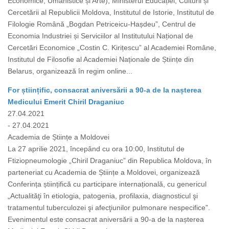
Economice, Umanistice și Arte), Ministerul Educației, Culturii și
Cercetării al Republicii Moldova, Institutul de Istorie, Institutul de
Filologie Română „Bogdan Petriceicu-Hașdeu”, Centrul de
Economia Industriei și Serviciilor al Institutului Național de
Cercetări Economice „Costin C. Kirițescu” al Academiei Române,
Institutul de Filosofie al Academiei Naționale de Științe din
Belarus, organizează în regim online...
For științific, consacrat aniversării a 90-a de la nașterea
Medicului Emerit Chiril Draganiuc
27.04.2021
- 27.04.2021
Academia de Științe a Moldovei
La 27 aprilie 2021, începând cu ora 10:00, Institutul de
Ftiziopneumologie „Chiril Draganiuc” din Republica Moldova, în
parteneriat cu Academia de Științe a Moldovei, organizează
Conferința științifică cu participare internațională, cu genericul
„Actualităţi în etiologia, patogenia, profilaxia, diagnosticul şi
tratamentul tuberculozei şi afecţiunilor pulmonare nespecifice”.
Evenimentul este consacrat aniversării a 90-a de la nașterea