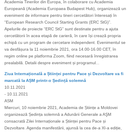
Academia Tinerilor din Europa, în colaborare cu Academia
Europeană (Academia Europaea Budapest Hub), organizează un
eveniment de informare pentru tineri cercetători înteresați în
“European Research Council Starting Grants (ERC StG)”.
Apelurile de proiecte “ERC StG” sunt destinate pentru a ajuta
cercetătorii în acea etapă de carieră, în care își crează propria
echipă cu un program de cercetare independent. Evenimentul se
va desfășura la 11 noiembrie 2021, ora 14.00-16.00 CET, în
regim online pe platforma Zoom, fiind necesară înregistrarea
prealabilă. Detalii despre eveniment și programul...
Ziua Internațională a Științei pentru Pace și Dezvoltare va fi
marcată la AȘM printr-o Ședință solemnă
10.11.2021
- 10.11.2021
ASM
Miercuri, 10 noiembrie 2021, Academia de Științe a Moldovei
organizează Ședința solemnă a Adunării Generale a AŞM
consacrată Zilei Internaționale a Științei pentru Pace și
Dezvoltare. Agenda manifestării, ajunsă la cea de-a XI-a ediție,