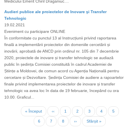
Medicului Emerit Chiril Draganiuc....
Audieri publice ale proiectelor de Inovare şi Transfer
Tehnologic
19.02.2021
Eveniment cu participare ONLINE
În conformitate cu punctul 13 al Instrucțiunii privind raportarea
finală a implementării proiectelor din domeniile cercetării și
inovării, aprobată de ANCD prin ordinul nr. 105 din 7 decembrie
2020, proiectele de inovare și transfer tehnologic se audiază
public în ședința Comisiei constituită în cadrul Academiei de
Științe a Moldovei, de comun acord cu Agenția Națională pentru
cercetare și Dezvoltare. Ședința Comisiei de audiere a rapoartelor
finale privind implementarea proiectelor de inovare și transfer
tehnologic va avea loc în data de 19 februarie, începând cu ora
10.00. Graficul...
Pagination
First
« Început
Previous
‹‹
Page
1
Page
2
Page
3
Page
4
Page
5
page
page
Current
6
Page
7
Page
8
Next
››
Last
Sfârșit »
page
page
page