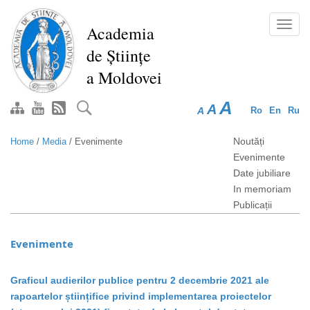
Skip
to
Toggl
Academia
main
navig
de Științe
content
a Moldovei
A
A
A
Ro
En
Ru
Noutăți
Home
/
Media
/
Evenimente
Evenimente
Date jubiliare
In memoriam
Publicații
Evenimente
Graficul audierilor publice pentru 2 decembrie 2021 ale
rapoartelor științifice privind implementarea proiectelor