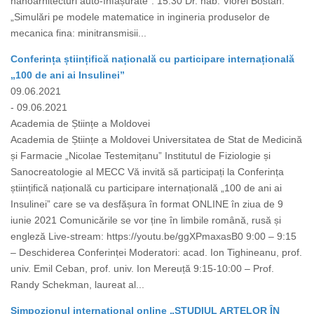
nanoarhitecturi auto-înfășurate”. 15.30 Dr. hab. Viorel Bostan.
„Simulări pe modele matematice in ingineria produselor de
mecanica fina: minitransmisii...
Conferința științifică națională cu participare internațională
„100 de ani ai Insulinei”
09.06.2021
- 09.06.2021
Academia de Științe a Moldovei
Academia de Științe a Moldovei Universitatea de Stat de Medicină
și Farmacie „Nicolae Testemițanu” Institutul de Fiziologie și
Sanocreatologie al MECC Vă invită să participați la Conferința
științifică națională cu participare internațională „100 de ani ai
Insulinei” care se va desfășura în format ONLINE în ziua de 9
iunie 2021 Comunicările se vor ține în limbile română, rusă și
engleză Live-stream: https://youtu.be/ggXPmaxasB0 9:00 – 9:15
– Deschiderea Conferinței Moderatori: acad. Ion Tighineanu, prof.
univ. Emil Ceban, prof. univ. Ion Mereuță 9:15-10:00 – Prof.
Randy Schekman, laureat al...
Simpozionul internațional online „STUDIUL ARTELOR ÎN