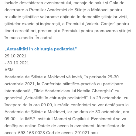
include deschiderea evenimentului, mesaje de salut și Gala de
decernare a Premiilor Academiei de Științe a Moldovei pentru
rezultate științifice valoroase obținute în domeniile științelor vieții,
științelor exacte și inginerești, a Premiului „Valeriu Canțer” pentru
tineri cercetători, precum și a Premiului pentru promovarea științei
în mass-media. În cadrul...
„Actualități în chirurgia pediatrică”
29.10.2021
- 30.10.2021
ASM
Academia de Științe a Moldovei vă invită, în perioada 29-30
octombrie 2021, la Conferința științifico-practică cu participare
internațională „Zilele Academicianului Natalia Gheorghiu” cu
genericul „Actualități în chirurgia pediatrică”. La 29 octombrie, cu
începere de la ora 09.00, lucrările conferinței se vor desfășura la
Academia de Științe a Moldovei, iar pe data de 30 octombrie, ora
09.00 – la IMSP Institutul Mamei și Copilului. Evenimentul se va
desfășura online Datele de acces la eveniment: Identificator de
acces: 693 163 0023 Cod de acces: 291021 sau