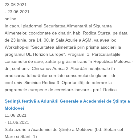
23.06.2021
- 23.06.2021
online
In cadrul platformei Securitatea Alimentară și Siguranța
Alimentelor, coordonate de dna dr. hab. Rodica Sturza, pe data
de 23 iunie, ora 14. 00, in Sala Azurie a AȘM, va avea loc
Workshop-ul "Securitatea alimentară prin prisma asocierii la
programul UE Horizon Europe". Program: 1. Particularitățile
consumului de sare, zahăr și grăsimi trans în Republica Moldova -
dr., conf.univ. Chirsanov Aurica 2. Abordări nutriționale în
eradicarea tulburărilor corelate consumului de gluten - dr.,
conf.univ. Siminiuc Rodica 3. Oportunități de aderare la
programele europene de cercetare-inovare - prof. Rodica...
Ședință festivă a Adunării Generale a Academiei de Științe a
Moldovei
11.06.2021
- 11.06.2021
Sala azurie a Academiei de Științe a Moldovei (bd. Ștefan cel
Mare și Sfânt, 1)