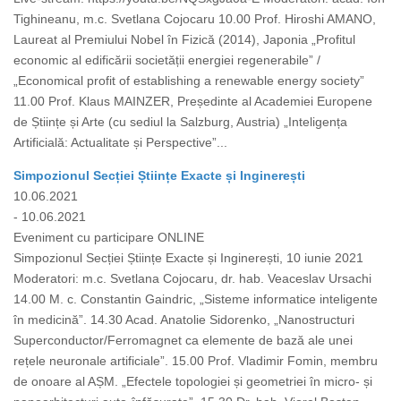
Tighineanu, m.c. Svetlana Cojocaru 10.00 Prof. Hiroshi AMANO,
Laureat al Premiului Nobel în Fizică (2014), Japonia „Profitul
economic al edificării societății energiei regenerabile” /
„Economical profit of establishing a renewable energy society”
11.00 Prof. Klaus MAINZER, Președinte al Academiei Europene
de Științe și Arte (cu sediul la Salzburg, Austria) „Inteligența
Artificială: Actualitate și Perspective”...
Simpozionul Secției Științe Exacte și Inginerești
10.06.2021
- 10.06.2021
Eveniment cu participare ONLINE
Simpozionul Secției Științe Exacte și Inginerești, 10 iunie 2021
Moderatori: m.c. Svetlana Cojocaru, dr. hab. Veaceslav Ursachi
14.00 M. c. Constantin Gaindric, „Sisteme informatice inteligente
în medicină”. 14.30 Acad. Anatolie Sidorenko, „Nanostructuri
Superconductor/Ferromagnet ca elemente de bază ale unei
rețele neuronale artificiale”. 15.00 Prof. Vladimir Fomin, membru
de onoare al AȘM. „Efectele topologiei și geometriei în micro- și