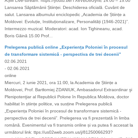
AȘM Live-stream: https://youtu.be/TX6VBU8GyhE 14.00 – 15.00
Lansarea Săptămânii Științei. Deschiderea oficială. Cuvânt de
salut. Lansarea albumului enciclopedic „Academia de Științe a
Moldovei: Evoluție, Instituționalizare, Personalități (1946-2021)”.
Intermezzo muzical. Moderatori: acad. Ion Tighineanu, acad.
Boris Găină 15.00 Prof...
Prelegerea publică online „Experiența Poloniei în procesul
de transformare sistemică - perspectiva de trei decenii”
02.06.2021
- 02.06.2021
online
Miercuri, 2 iunie 2021, ora 11:00, la Academia de Științe a
Moldovei, Prof. Bartłomiej ZDANIUK, Ambasadorul Extraordinar şi
Plenipotenţiar al Republicii Polone în Republica Moldova, doctor
habilitat în științe politice, va susține Prelegerea publică
„Experiența Poloniei în procesul de transformare sistemică -
perspectiva de trei decenii”. Prelegerea va fi prezentată în limba
română. Evenimentul va fi transmis online și va putea fi accesat la
următorul link: ttps://us02web.zoom.us/j/81250066293?