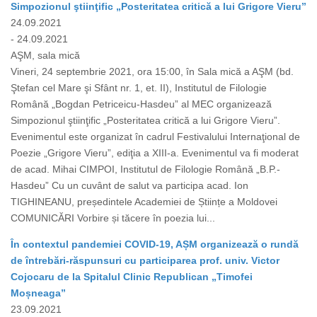
Simpozionul ştiinţific „Posteritatea critică a lui Grigore Vieru”
24.09.2021
- 24.09.2021
AŞM, sala mică
Vineri, 24 septembrie 2021, ora 15:00, în Sala mică a AŞM (bd.
Ştefan cel Mare şi Sfânt nr. 1, et. II), Institutul de Filologie
Română „Bogdan Petriceicu-Hasdeu” al MEC organizează
Simpozionul ştiinţific „Posteritatea critică a lui Grigore Vieru”.
Evenimentul este organizat în cadrul Festivalului Internaţional de
Poezie „Grigore Vieru”, ediţia a XIII-a. Evenimentul va fi moderat
de acad. Mihai CIMPOI, Institutul de Filologie Română „B.P.-
Hasdeu” Cu un cuvânt de salut va participa acad. Ion
TIGHINEANU, președintele Academiei de Științe a Moldovei
COMUNICĂRI Vorbire și tăcere în poezia lui...
În contextul pandemiei COVID-19, AȘM organizează o rundă
de întrebări-răspunsuri cu participarea prof. univ. Victor
Cojocaru de la Spitalul Clinic Republican „Timofei
Moșneaga”
23.09.2021