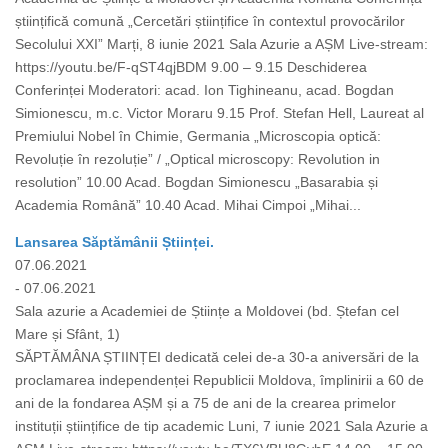
științifică comună „Cercetări științifice în contextul provocărilor
Secolului XXI” Marți, 8 iunie 2021 Sala Azurie a AȘM Live-stream:
https://youtu.be/F-qST4qjBDM 9.00 – 9.15 Deschiderea
Conferinței Moderatori: acad. Ion Tighineanu, acad. Bogdan
Simionescu, m.c. Victor Moraru 9.15 Prof. Stefan Hell, Laureat al
Premiului Nobel în Chimie, Germania „Microscopia optică:
Revoluție în rezoluție” / „Optical microscopy: Revolution in
resolution” 10.00 Acad. Bogdan Simionescu „Basarabia și
Academia Română” 10.40 Acad. Mihai Cimpoi „Mihai...
Lansarea Săptămânii Științei.
07.06.2021
- 07.06.2021
Sala azurie a Academiei de Științe a Moldovei (bd. Ștefan cel
Mare și Sfânt, 1)
SĂPTĂMÂNA ȘTIINȚEI dedicată celei de-a 30-a aniversări de la
proclamarea independenței Republicii Moldova, împlinirii a 60 de
ani de la fondarea AȘM și a 75 de ani de la crearea primelor
instituții științifice de tip academic Luni, 7 iunie 2021 Sala Azurie a