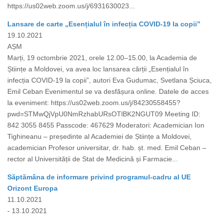
https://us02web.zoom.us/j/6931630023...
Lansare de carte „Esențialul în infecția COVID-19 la copii”
19.10.2021
AȘM
Marți, 19 octombrie 2021, orele 12.00–15.00, la Academia de
Științe a Moldovei, va avea loc lansarea cărții „Esențialul în
infecția COVID-19 la copii”, autori Eva Gudumac, Svetlana Șciuca,
Emil Ceban Evenimentul se va desfășura online. Datele de acces
la eveniment: https://us02web.zoom.us/j/84230558455?
pwd=STMwQjVpU0NmRzhabURsOTlBK2NGUT09 Meeting ID:
842 3055 8455 Passcode: 467629 Moderatori: Academician Ion
Tighineanu – președinte al Academiei de Științe a Moldovei,
academician Profesor universitar, dr. hab. șt. med. Emil Ceban –
rector al Universității de Stat de Medicină și Farmacie...
Săptămâna de informare privind programul-cadru al UE
Orizont Europa
11.10.2021
- 13.10.2021