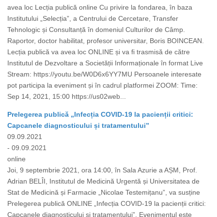
avea loc Lecția publică online Cu privire la fondarea, în baza
Institutului „Selecția”, a Centrului de Cercetare, Transfer
Tehnologic și Consultanță în domeniul Culturilor de Câmp.
Raportor, doctor habilitat, profesor universitar, Boris BOINCEAN.
Lecția publică va avea loc ONLINE și va fi trasmisă de către
Institutul de Dezvoltare a Societății Informaționale în format Live
Stream: https://youtu.be/W0D6x6YY7MU Persoanele interesate
pot participa la eveniment și în cadrul platformei ZOOM: Time:
Sep 14, 2021, 15:00 https://us02web...
Prelegerea publică „Infecția COVID-19 la pacienții critici:
Capcanele diagnosticului și tratamentului”
09.09.2021
- 09.09.2021
online
Joi, 9 septembrie 2021, ora 14:00, în Sala Azurie a AȘM, Prof.
Adrian BELÎI, Institutul de Medicină Urgentă și Universitatea de
Stat de Medicină și Farmacie „Nicolae Testemițanu”, va susține
Prelegerea publică ONLINE „Infecția COVID-19 la pacienții critici:
Capcanele diagnosticului și tratamentului”. Evenimentul este