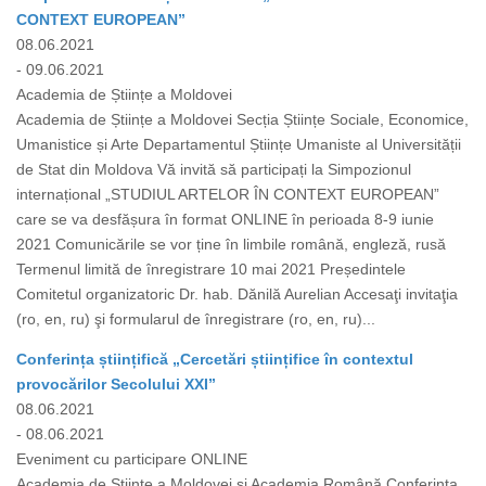
CONTEXT EUROPEAN”
08.06.2021
- 09.06.2021
Academia de Științe a Moldovei
Academia de Științe a Moldovei Secția Științe Sociale, Economice,
Umanistice și Arte Departamentul Științe Umaniste al Universității
de Stat din Moldova Vă invită să participați la Simpozionul
internațional „STUDIUL ARTELOR ÎN CONTEXT EUROPEAN”
care se va desfășura în format ONLINE în perioada 8-9 iunie
2021 Comunicările se vor ține în limbile română, engleză, rusă
Termenul limită de înregistrare 10 mai 2021 Președintele
Comitetul organizatoric Dr. hab. Dănilă Aurelian Accesaţi invitaţia
(ro, en, ru) şi formularul de înregistrare (ro, en, ru)...
Conferința științifică „Cercetări științifice în contextul
provocărilor Secolului XXI”
08.06.2021
- 08.06.2021
Eveniment cu participare ONLINE
Academia de Științe a Moldovei și Academia Română Conferința