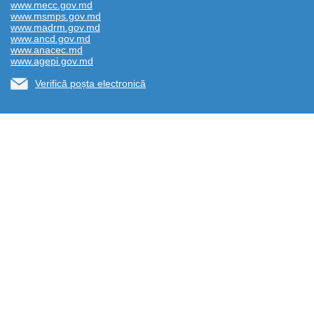
www.mecc.gov.md
www.msmps.gov.md
www.madrm.gov.md
www.ancd.gov.md
www.anacec.md
www.agepi.gov.md
Verifică poșta electronică