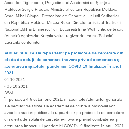
Acad. Ion Tighineanu, Președinte al Academiei de Științe a
Moldovei Sergiu Prodan, Ministru al culturii Republicii Moldova
Acad. Mihai Cimpoi, Președinte de Onoare al Uniunii Scriitorilor
din Republica Moldova Mircea Rusu, Director artistic al Teatrului
Național „Mihai Eminescu” din București Irina Wolf, critic de teatru
(Austria) Agnieszka Korytkowska, regizor de teatru (Polonia)
Lucrările conferinței...
Audieri publice ale rapoartelor pe proiectele de cercetare din
oferta de soluții de cercetare-inovare privind combaterea și
atenuarea impactului pandemiei COVID-19 finalizate în anul
2021
04.10.2021
- 05.10.2021
ASM
În perioada 4-5 octombrie 2021, în ședințele Adunărilor generale
ale secțiilor de științe ale Academiei de Științe a Moldovei vor
avea loc audieri publice ale rapoartelor pe proiectele de cercetare
din oferta de soluții de cercetare-inovare privind combaterea și
atenuarea impactului pandemiei COVID-19 finalizate în anul 2021