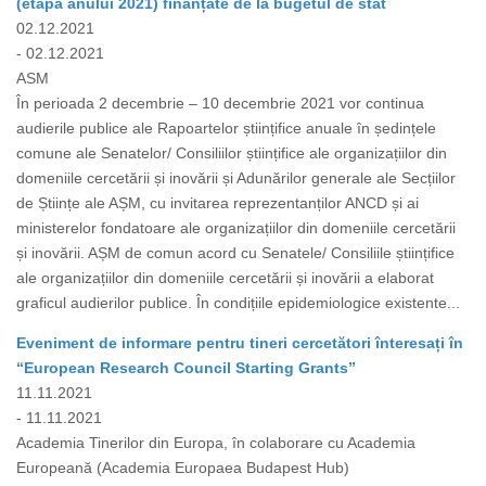
(etapa anului 2021) finanțate de la bugetul de stat
02.12.2021
- 02.12.2021
ASM
În perioada 2 decembrie – 10 decembrie 2021 vor continua
audierile publice ale Rapoartelor științifice anuale în ședințele
comune ale Senatelor/ Consiliilor științifice ale organizațiilor din
domeniile cercetării și inovării și Adunărilor generale ale Secțiilor
de Științe ale AȘM, cu invitarea reprezentanților ANCD și ai
ministerelor fondatoare ale organizațiilor din domeniile cercetării
și inovării. AȘM de comun acord cu Senatele/ Consiliile științifice
ale organizațiilor din domeniile cercetării și inovării a elaborat
graficul audierilor publice. În condițiile epidemiologice existente...
Eveniment de informare pentru tineri cercetători înteresați în
“European Research Council Starting Grants”
11.11.2021
- 11.11.2021
Academia Tinerilor din Europa, în colaborare cu Academia
Europeană (Academia Europaea Budapest Hub)