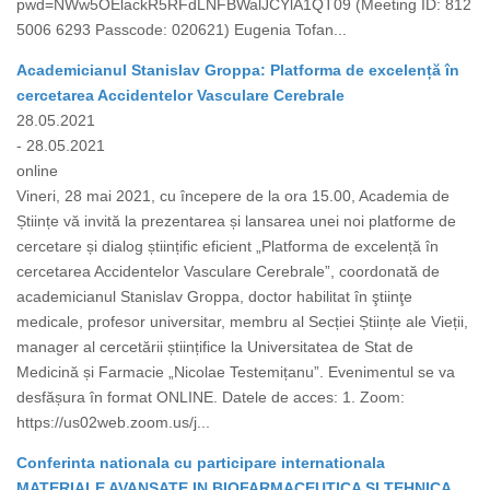
pwd=NWw5OElackR5RFdLNFBWalJCYlA1QT09 (Meeting ID: 812
5006 6293 Passcode: 020621) Eugenia Tofan...
Academicianul Stanislav Groppa: Platforma de excelență în
cercetarea Accidentelor Vasculare Cerebrale
28.05.2021
- 28.05.2021
online
Vineri, 28 mai 2021, cu începere de la ora 15.00, Academia de
Științe vă invită la prezentarea și lansarea unei noi platforme de
cercetare și dialog științific eficient „Platforma de excelență în
cercetarea Accidentelor Vasculare Cerebrale”, coordonată de
academicianul Stanislav Groppa, doctor habilitat în ştiinţe
medicale, profesor universitar, membru al Secției Științe ale Vieții,
manager al cercetării științifice la Universitatea de Stat de
Medicină și Farmacie „Nicolae Testemițanu”. Evenimentul se va
desfășura în format ONLINE. Datele de acces: 1. Zoom:
https://us02web.zoom.us/j...
Conferinta nationala cu participare internationala
MATERIALE AVANSATE IN BIOFARMACEUTICA SI TEHNICA,