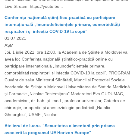
Live Stream: https://youtu.be...
Conferința națională științifico-practică cu participare
internațională „Imunodeficiențele primare, comorbidități
respiratorii și infecția COVID-19 la copii”
01.07.2021
AŞM
Joi, 1 iulie 2021, ora 12:00, la Academia de Științe a Moldovei va
avea loc Conferința națională științifico-practică online cu
participare internațională „Imunodeficiențele primare,
comorbidități respiratorii și infecția COVID-19 la copii”. PROGRAM
Cuvânt de salut Ministerul Sănătății, Muncii și Protecției Sociale
Academia de Științe a Moldovei Universitatea de Stat de Medicină
și Farmacie „Nicolae Testemițanu” Moderatori Eva GUDUMAC,
academician, dr. hab. șt. med., profesor universitar, Catedra de
chirurgie, ortopedie și anesteziologie pediatrică „Natalia
Gheorghiu”, USMF „Nicolae...
Atelierul de lucru: "Securitatea alimentară prin prisma
asocierii la programul UE Horizon Europe"