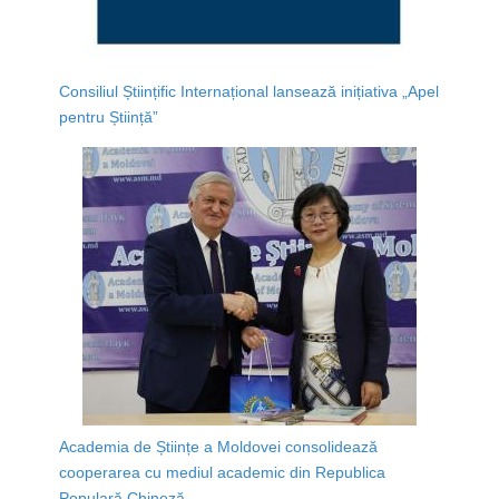
Consiliul Științific Internațional lansează inițiativa „Apel
pentru Știință”
Academia de Științe a Moldovei consolidează
cooperarea cu mediul academic din Republica
Populară Chineză