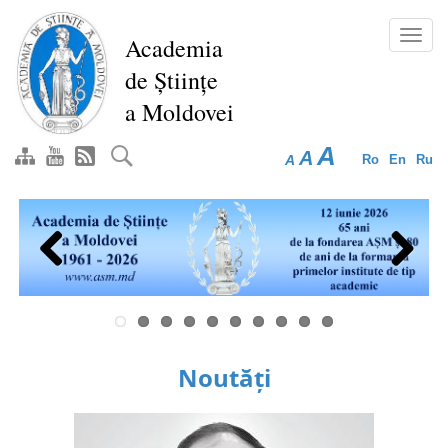
Mergi
la
Toggl
Academia
conţinutul
navig
de Științe
principal
a Moldovei
A
A
A
Ro
En
Ru
Previous
Next
Noutăți