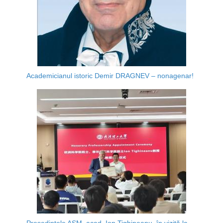
Academicianul istoric Demir DRAGNEV – nonagenar!
Președintele AȘM, acad. Ion Tighineanu, în vizită la