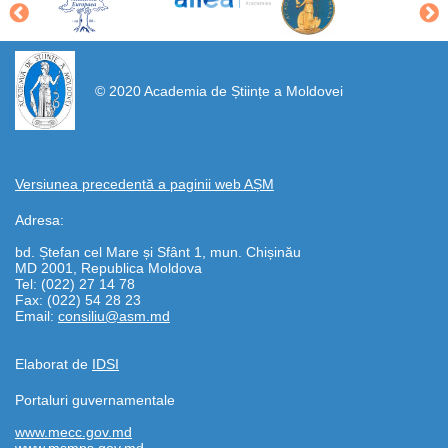
https://propletenie.ru/
© 2020 Academia de Științe a Moldovei
Versiunea precedentă a paginii web AȘM
Adresa:
bd. Ștefan cel Mare și Sfânt 1, mun. Chișinău
MD 2001, Republica Moldova
Tel: (022) 27 14 78
Fax: (022) 54 28 23
Email:
consiliu@asm.md
Elaborat de
IDSI
Portaluri guvernamentale
www.mecc.gov.md
www.msmps.gov.md