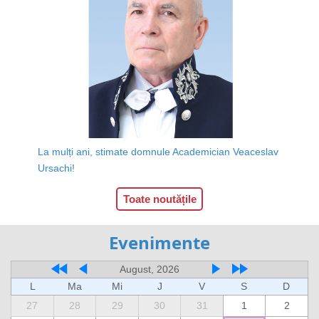
La mulți ani, stimate domnule Academician Veaceslav
Ursachi!
Toate noutățile
Evenimente
August, 2026
L
Ma
Mi
J
V
S
D
27
28
29
30
31
1
2