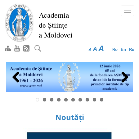
Mergi
la
Toggl
Academia
conţinutul
navig
de Științe
principal
a Moldovei
A
A
A
Ro
En
Ru
Previous
Next
Noutăți