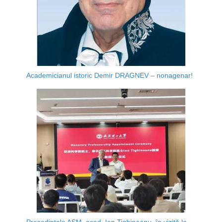
Academicianul istoric Demir DRAGNEV – nonagenar!
Președintele AȘM, acad. Ion Tighineanu, în vizită la