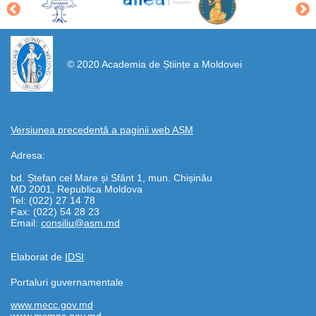
https://propletenie.ru/
© 2020 Academia de Științe a Moldovei
Versiunea precedentă a paginii web AȘM
Adresa:
bd. Ștefan cel Mare și Sfânt 1, mun. Chișinău
MD 2001, Republica Moldova
Tel: (022) 27 14 78
Fax: (022) 54 28 23
Email:
consiliu@asm.md
Elaborat de
IDSI
Portaluri guvernamentale
www.mecc.gov.md
www.msmps.gov.md