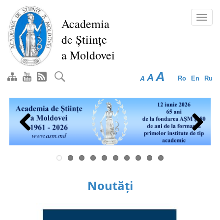
Mergi
la
Toggl
Academia
conţinutul
navig
de Științe
principal
a Moldovei
A
A
A
Ro
En
Ru
Previous
Next
Noutăți