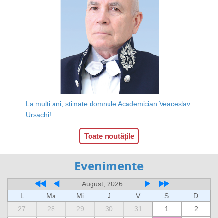
La mulți ani, stimate domnule Academician Veaceslav
Ursachi!
Toate noutățile
Evenimente
August, 2026
L
Ma
Mi
J
V
S
D
27
28
29
30
31
1
2