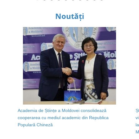
Noutăți
Academia de Științe a Moldovei consolidează
Ș
cooperarea cu mediul academic din Republica
v
Populară Chineză
l
M