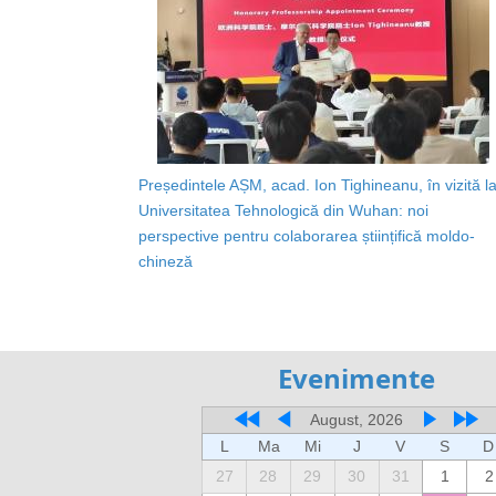
Președintele AȘM, acad. Ion Tighineanu, în vizită l
Universitatea Tehnologică din Wuhan: noi
perspective pentru colaborarea științifică moldo-
chineză
Evenimente
August, 2026
L
Ma
Mi
J
V
S
D
27
28
29
30
31
1
2