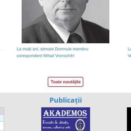
a
La mulți ani, stimate Domnule membru
L
corespondent Mihail Vronschih!
V
Toate noutățile
Publicații