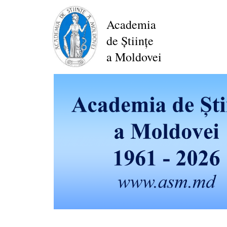
Mergi
la
Academia
conţinutul
de Științe
principal
a Moldovei