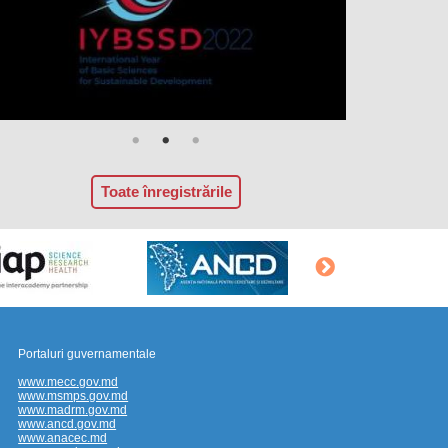
Toate înregistrările
Portaluri guvernamentale
www.mecc.gov.md
www.msmps.gov.md
www.madrm.gov.md
www.ancd.gov.md
www.anacec.md