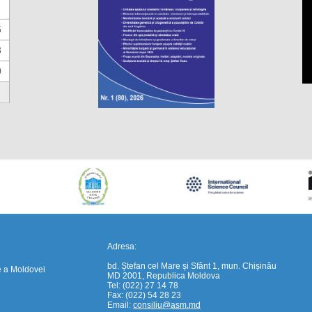
6
3
0
https://propletenie.ru/
Adresa:
bd. Ștefan cel Mare și Sfânt 1, mun. Chișinău
e a Moldovei
MD 2001, Republica Moldova
Tel: (022) 27 14 78
Fax: (022) 54 28 23
Email:
consiliu@asm.md