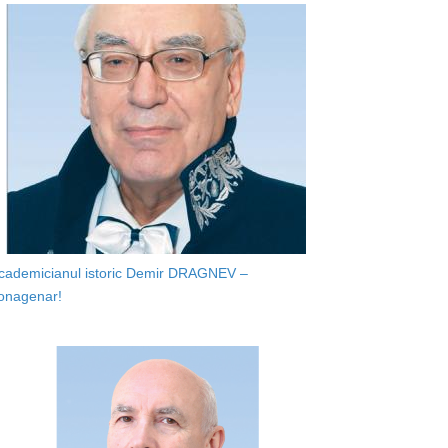
cademicianul istoric Demir DRAGNEV –
onagenar!