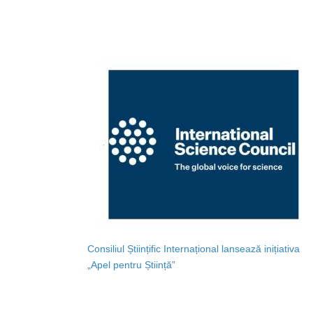
Consiliul Științific Internațional lansează inițiativa
„Apel pentru Știință”