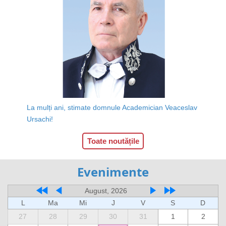
La mulți ani, stimate domnule Academician Veaceslav
Ursachi!
Toate noutățile
Evenimente
August, 2026
L
Ma
Mi
J
V
S
D
27
28
29
30
31
1
2