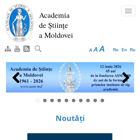
Mergi
la
Toggl
Academia
conţinutul
navig
de Științe
principal
a Moldovei
A
A
A
Ro
En
Ru
Previous
Next
Noutăți