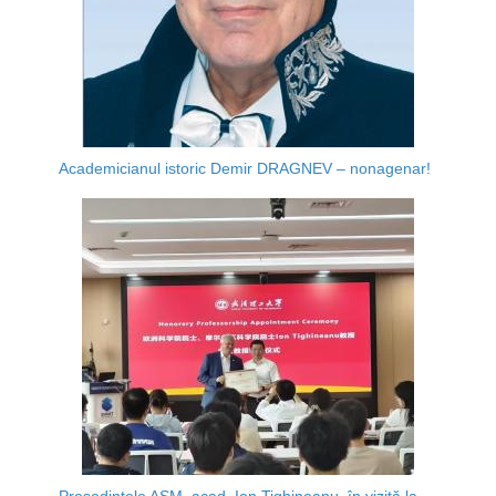
Academicianul istoric Demir DRAGNEV – nonagenar!
Președintele AȘM, acad. Ion Tighineanu, în vizită la