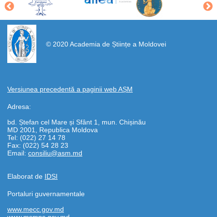
https://propletenie.ru/
© 2020 Academia de Științe a Moldovei
Versiunea precedentă a paginii web AȘM
Adresa:
bd. Ștefan cel Mare și Sfânt 1, mun. Chișinău
MD 2001, Republica Moldova
Tel: (022) 27 14 78
Fax: (022) 54 28 23
Email:
consiliu@asm.md
Elaborat de
IDSI
Portaluri guvernamentale
www.mecc.gov.md
www.msmps.gov.md