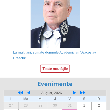
La mulți ani, stimate domnule Academician Veaceslav
Ursachi!
Toate noutățile
Evenimente
August, 2026
L
Ma
Mi
J
V
S
D
27
28
29
30
31
1
2