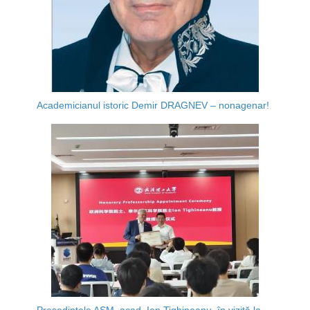
Academicianul istoric Demir DRAGNEV – nonagenar!
Președintele AȘM, acad. Ion Tighineanu, în vizită la