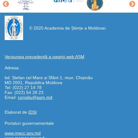
https://propletenie.ru/
© 2020 Academia de Științe a Moldovei
Versiunea precedentă a paginii web AȘM
Adresa:
bd. Ștefan cel Mare și Sfânt 1, mun. Chișinău
MD 2001, Republica Moldova
Tel: (022) 27 14 78
Fax: (022) 54 28 23
Email:
consiliu@asm.md
Elaborat de
IDSI
Portaluri guvernamentale
www.mecc.gov.md
www.msmps.gov.md