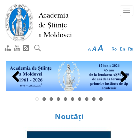
Mergi
la
Toggl
Academia
conţinutul
navig
de Științe
principal
a Moldovei
A
A
A
Ro
En
Ru
Previous
Next
Noutăți