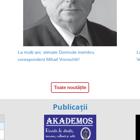
a
La mulți ani, stimate Domnule membru
L
corespondent Mihail Vronschih!
V
Toate noutățile
Publicații