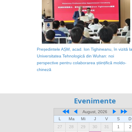
Președintele AȘM, acad. Ion Tighineanu, în vizită l
Universitatea Tehnologică din Wuhan: noi
perspective pentru colaborarea științifică moldo-
chineză
Evenimente
August, 2026
L
Ma
Mi
J
V
S
D
27
28
29
30
31
1
2