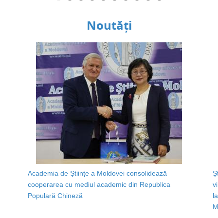
Noutăți
Academia de Științe a Moldovei consolidează
Ș
cooperarea cu mediul academic din Republica
v
Populară Chineză
l
M