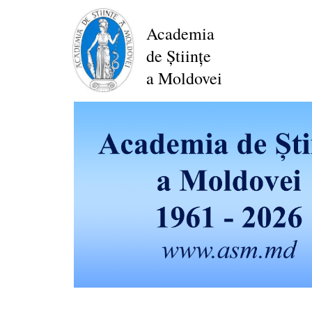
Mergi
la
Academia
conţinutul
de Științe
principal
a Moldovei