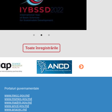
Toate înregistrările
Portaluri guvernamentale
www.mecc.gov.md
www.msmps.gov.md
www.madrm.gov.md
www.ancd.gov.md
www.anacec.md