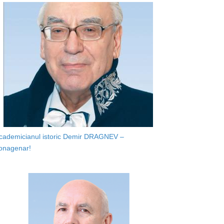
cademicianul istoric Demir DRAGNEV –
onagenar!