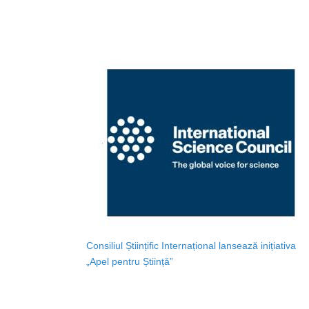
Consiliul Științific Internațional lansează inițiativa
„Apel pentru Știință”