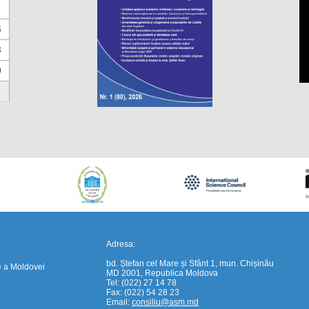
6
3
0
https://propletenie.ru/
Adresa:
bd. Ștefan cel Mare și Sfânt 1, mun. Chișinău
e a Moldovei
MD 2001, Republica Moldova
Tel: (022) 27 14 78
Fax: (022) 54 28 23
Email:
consiliu@asm.md