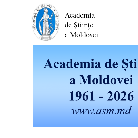
Mergi
la
Academia
conţinutul
de Științe
principal
a Moldovei