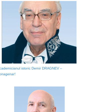
cademicianul istoric Demir DRAGNEV –
onagenar!