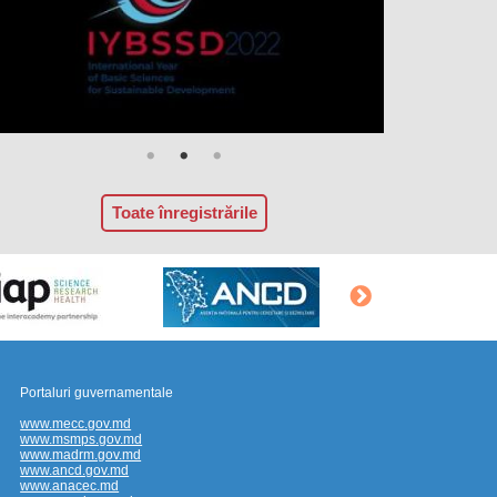
Toate înregistrările
Portaluri guvernamentale
www.mecc.gov.md
www.msmps.gov.md
www.madrm.gov.md
www.ancd.gov.md
www.anacec.md