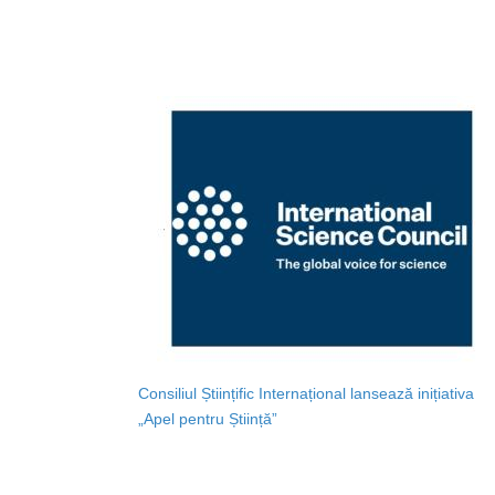
Consiliul Științific Internațional lansează inițiativa
„Apel pentru Știință”