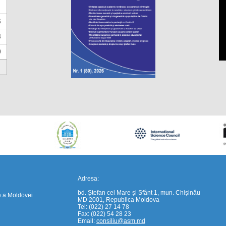
6
3
0
https://propletenie.ru/
Adresa:
bd. Ștefan cel Mare și Sfânt 1, mun. Chișinău
e a Moldovei
MD 2001, Republica Moldova
Tel: (022) 27 14 78
Fax: (022) 54 28 23
Email:
consiliu@asm.md