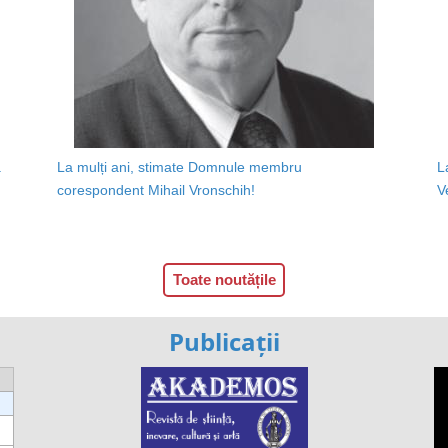
a
La mulți ani, stimate Domnule membru
L
corespondent Mihail Vronschih!
V
Toate noutățile
Publicații