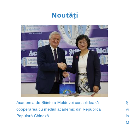
Noutăți
Academia de Științe a Moldovei consolidează
Ș
cooperarea cu mediul academic din Republica
v
Populară Chineză
l
M