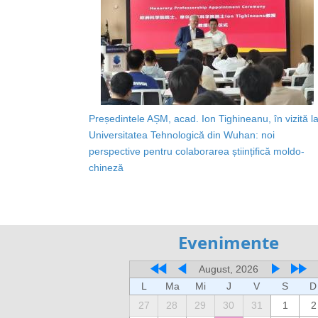
Președintele AȘM, acad. Ion Tighineanu, în vizită l
Universitatea Tehnologică din Wuhan: noi
perspective pentru colaborarea științifică moldo-
chineză
Evenimente
August, 2026
L
Ma
Mi
J
V
S
D
27
28
29
30
31
1
2