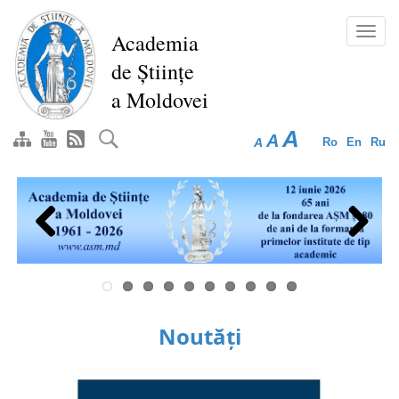
Mergi
la
Toggl
Academia
conţinutul
navig
de Științe
principal
a Moldovei
A
A
A
Ro
En
Ru
Previous
Next
Noutăți