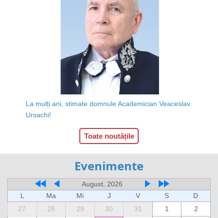
La mulți ani, stimate domnule Academician Veaceslav
Ursachi!
Toate noutățile
Evenimente
August, 2026
L
Ma
Mi
J
V
S
D
27
28
29
30
31
1
2