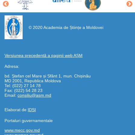
https://propletenie.ru/
© 2020 Academia de Științe a Moldovei
Versiunea precedentă a paginii web AȘM
Adresa:
bd. Ștefan cel Mare și Sfânt 1, mun. Chișinău
MD 2001, Republica Moldova
Tel: (022) 27 14 78
Fax: (022) 54 28 23
Email:
consiliu@asm.md
Elaborat de
IDSI
Portaluri guvernamentale
www.mecc.gov.md
www.msmps.gov.md