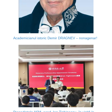
Academicianul istoric Demir DRAGNEV – nonagenar!
Președintele AȘM, acad. Ion Tighineanu, în vizită la