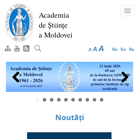
Mergi
la
Toggl
Academia
conţinutul
navig
de Științe
principal
a Moldovei
A
A
A
Ro
En
Ru
Previous
Next
Noutăți