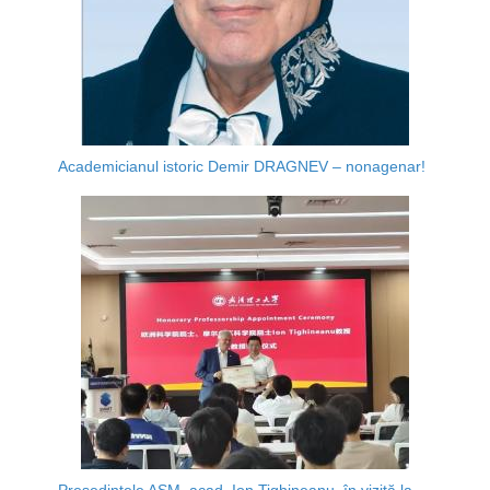
Academicianul istoric Demir DRAGNEV – nonagenar!
Președintele AȘM, acad. Ion Tighineanu, în vizită la