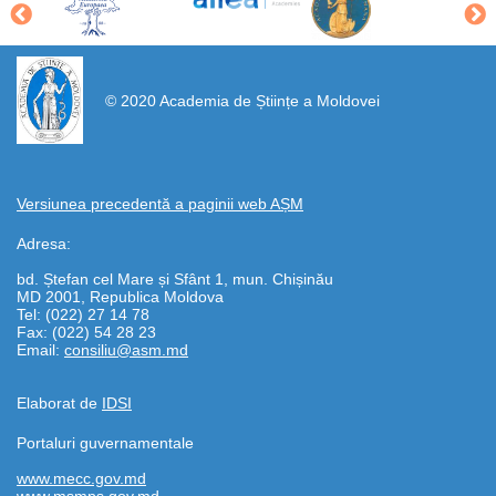
https://propletenie.ru/
© 2020 Academia de Științe a Moldovei
Versiunea precedentă a paginii web AȘM
Adresa:
bd. Ștefan cel Mare și Sfânt 1, mun. Chișinău
MD 2001, Republica Moldova
Tel: (022) 27 14 78
Fax: (022) 54 28 23
Email:
consiliu@asm.md
Elaborat de
IDSI
Portaluri guvernamentale
www.mecc.gov.md
www.msmps.gov.md