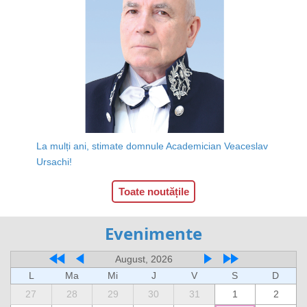
La mulți ani, stimate domnule Academician Veaceslav
Ursachi!
Toate noutățile
Evenimente
August, 2026
L
Ma
Mi
J
V
S
D
27
28
29
30
31
1
2