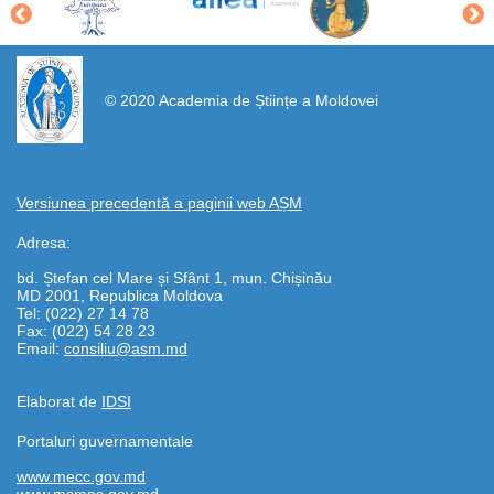
https://propletenie.ru/
© 2020 Academia de Științe a Moldovei
Versiunea precedentă a paginii web AȘM
Adresa:
bd. Ștefan cel Mare și Sfânt 1, mun. Chișinău
MD 2001, Republica Moldova
Tel: (022) 27 14 78
Fax: (022) 54 28 23
Email:
consiliu@asm.md
Elaborat de
IDSI
Portaluri guvernamentale
www.mecc.gov.md
www.msmps.gov.md