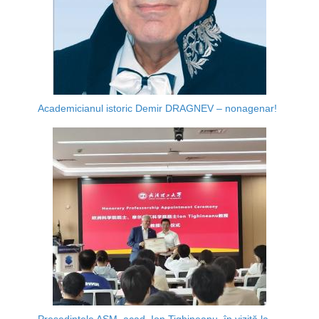
Academicianul istoric Demir DRAGNEV – nonagenar!
Președintele AȘM, acad. Ion Tighineanu, în vizită la