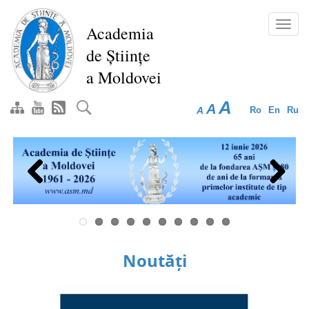
Mergi
la
Toggl
Academia
conţinutul
navig
de Științe
principal
a Moldovei
A
A
A
Ro
En
Ru
Previous
Next
Noutăți