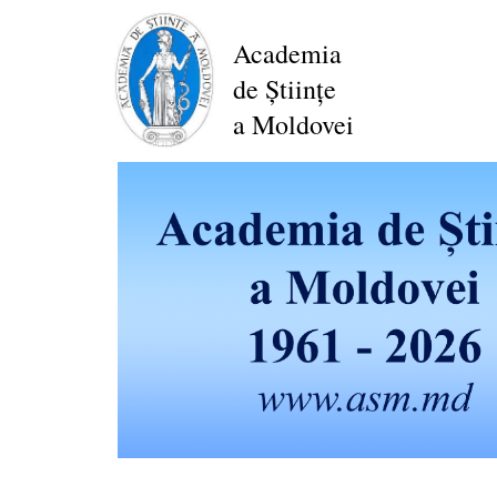
Mergi
la
Academia
conţinutul
de Științe
principal
a Moldovei