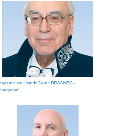
cademicianul istoric Demir DRAGNEV –
onagenar!