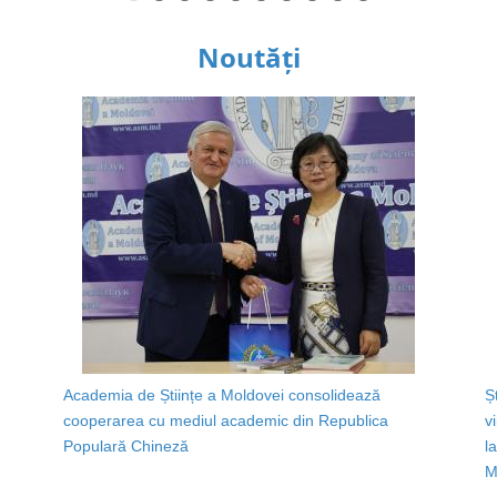
Noutăți
Academia de Științe a Moldovei consolidează
Ș
cooperarea cu mediul academic din Republica
v
Populară Chineză
l
M