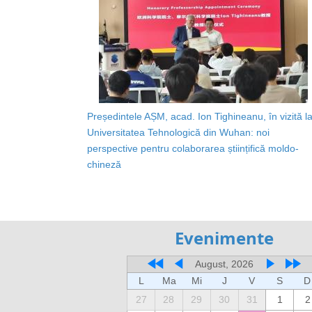
Președintele AȘM, acad. Ion Tighineanu, în vizită l
Universitatea Tehnologică din Wuhan: noi
perspective pentru colaborarea științifică moldo-
chineză
Evenimente
August, 2026
L
Ma
Mi
J
V
S
D
27
28
29
30
31
1
2