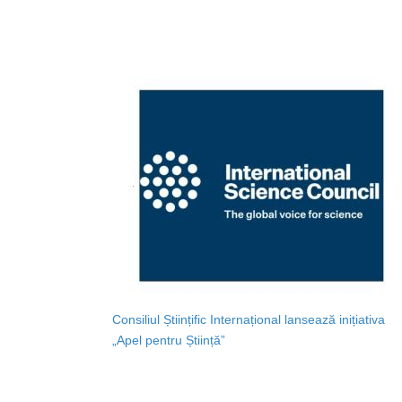
Consiliul Științific Internațional lansează inițiativa
„Apel pentru Știință”