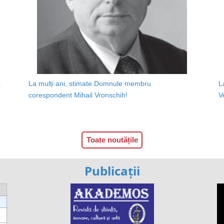
a
La mulți ani, stimate Domnule membru
L
corespondent Mihail Vronschih!
V
Toate noutățile
Publicații