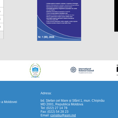
6
3
0
https://propletenie.ru/
Adresa:
bd. Ștefan cel Mare și Sfânt 1, mun. Chișinău
e a Moldovei
MD 2001, Republica Moldova
Tel: (022) 27 14 78
Fax: (022) 54 28 23
Email:
consiliu@asm.md