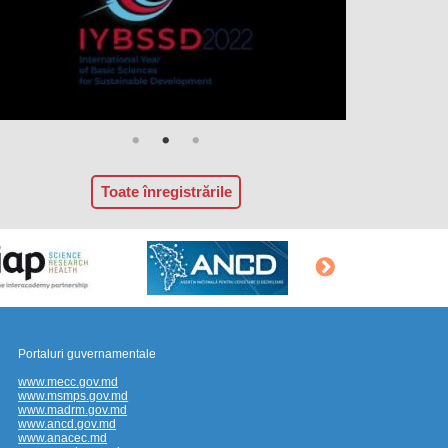
Toate înregistrările
Portaluri guvernamentale
www.mecc.gov.md
www.msmps.gov.md
www.madrm.gov.md
www.ancd.gov.md
www.anacec.md