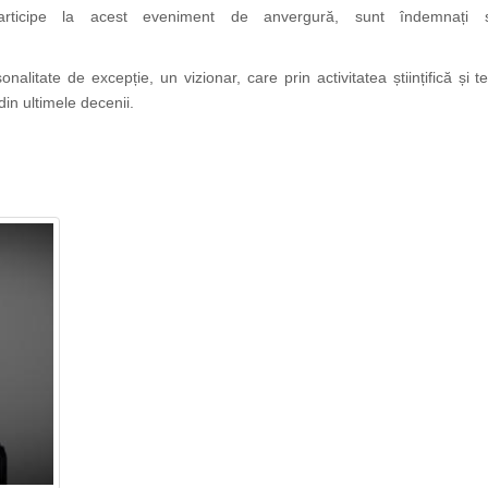
participe la acest eveniment de anvergură, sunt îndemnați s
onalitate de excepție, un vizionar, care prin activitatea științifică și
in ultimele decenii.
Dr. Tudor
https://propletenie.ru/