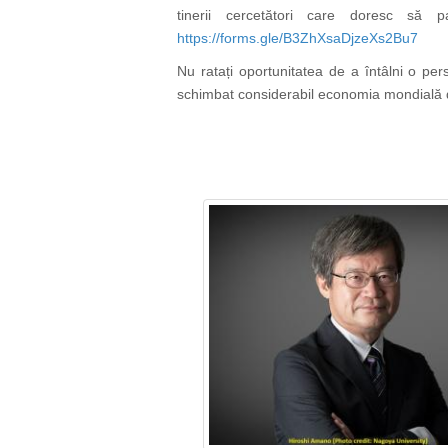
tinerii cercetători care doresc să 
https://forms.gle/B3ZhXsaDjzeXs2Bu7
Nu ratați oportunitatea de a întâlni o pers
schimbat considerabil economia mondială d