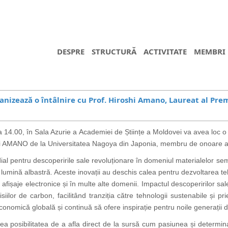
DESPRE
STRUCTURĂ
ACTIVITATE
MEMBRI
nizează o întâlnire cu Prof. Hiroshi Amano, Laureat al Pre
14.00, în Sala Azurie a Academiei de Științe a Moldovei va avea loc o în
shi AMANO de la Universitatea Nagoya din Japonia, membru de onoare al
ial pentru descoperirile sale revoluționare în domeniul materialelor s
lumină albastră. Aceste inovații au deschis calea pentru dezvoltarea te
, afișaje electronice și în multe alte domenii. Impactul descoperirilor sa
ilor de carbon, facilitând tranziția către tehnologii sustenabile și pr
nomică globală și continuă să ofere inspirație pentru noile generații de 
vea posibilitatea de a afla direct de la sursă cum pasiunea și determin