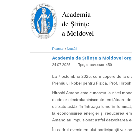
Перейти
к
Academia
основному
de Științe
содержанию
a Moldovei
Главная
/
Noutăți
Academia de Științe a Moldovei orga
24.07.2025
Представления: 450
La 7 octombrie 2025, cu începere de la ora 
Premiului Nobel pentru Fizică, Prof. Hiro
Hiroshi Amano este cunoscut la nivel mond
diodelor electroluminiscente emițătoare de 
utilizate astăzi în întreaga lume în iluminat
la economisirea energiei și reducerea emisi
Amano au impulsionat astfel dezvoltarea eco
În cadrul evenimentului participanții vor a