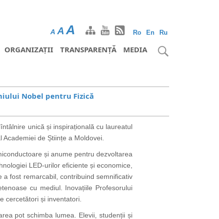
A
A
A
Ro
En
Ru
ORGANIZAȚII
TRANSPARENȚĂ
MEDIA
miului Nobel pentru Fizică
tâlnire unică și inspirațională cu laureatul
 Academiei de Științe a Moldovei.
emiconductoare și anume pentru dezvoltarea
hnologiei LED-urilor eficiente și economice,
le a fost remarcabil, contribuind semnificativ
ietenoase cu mediul. Inovațiile Profesorului
cercetători și inventatori.
area pot schimba lumea. Elevii, studenții și