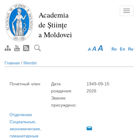
Перейти
к
Toggl
Academia
основному
navig
de Științe
содержанию
a Moldovei
A
A
A
Ro
En
Ru
Главная
/
Membri
Почетный член
Дата
1949-09-15
рождения:
2026
Звание
присуждено:
Отделение
Социальные,
экономические,
гуманитарные