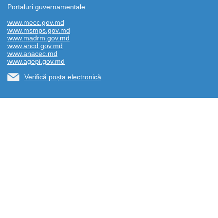
Portaluri guvernamentale
www.mecc.gov.md
www.msmps.gov.md
www.madrm.gov.md
www.ancd.gov.md
www.anacec.md
www.agepi.gov.md
Verifică poșta electronică