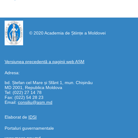
https://propletenie.ru/
© 2020 Academia de Științe a Moldovei
Versiunea precedentă a paginii web AȘM
Adresa:
bd. Ștefan cel Mare și Sfânt 1, mun. Chișinău
MD 2001, Republica Moldova
Tel: (022) 27 14 78
Fax: (022) 54 28 23
Email:
consiliu@asm.md
Elaborat de
IDSI
Portaluri guvernamentale