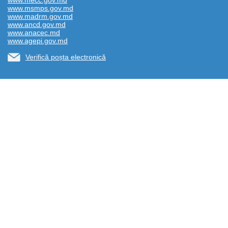
www.mecc.gov.md
www.msmps.gov.md
www.madrm.gov.md
www.ancd.gov.md
www.anacec.md
www.agepi.gov.md
Verifică poșta electronică