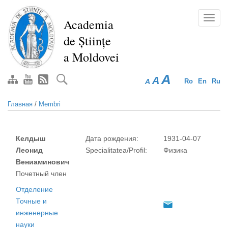
Перейти
к
Toggl
Academia
основному
navig
de Științe
содержанию
a Moldovei
A
A
A
Ro
En
Ru
Главная
/
Membri
Келдыш
Дата рождения:
1931-04-07
Леонид
Specialitatea/Profil:
Физика
Вениаминович
Почетный член
Отделение
Точные и
инженерные
науки