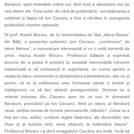
literaturii, spre metodele critice noi, fără însă a absolutiza nici pe
una dintre ele. Fiind autor de cărți de publicistică, cercetătoarea a
subliniat și faptul că Ion Ciocanu a fost și rămâne în avangarda
publicisticii noastre naționale.
Dl prof. Anatol Moraru, de la Universitatea de Stat „Alecu Russo”
din Bălți, a prezentat subiectul „Ion Ciocanu, „constructor” de
istorii literare”, o comunicare interesantă și cu o notă inerentă de
umor, marca Anatol Moraru. Profesorul bălțean a exprimat
bucuria de a putea fi prezent la această memorabilă întrunire
intelectuală și să vorbească în superlative, nu numai pentru a
respecta litera ceremoniei și temperatura evenimentului, dar nu și
pentru că vii la celebrarea unei frumoase vârste a luminii și
înțelepciunii ca să faci obiecții protagonistului. Domnia sa a
reiterat viziunea dlui Ciocanu spre tot ce nou în domeniul
literaturii, precizând că Ion Ciocanu, fiind un istoric al literaturii
rasat, simțea nevoia de înnoire permanentă, citându-l: „Ceea ce a
fost ieri nou, astăzi, conform legilor dialecticii, ale dezvoltării, dar
chiar și al bunului simț, ceva obișnuit, la îndemâna tuturor”.
Profesorul Moraru i-a dorit omagiatului Ciocanu ani mulți, încât să