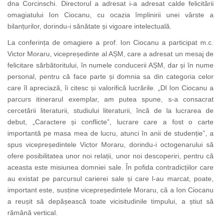
dna Corcinschi. Directorul a adresat i-a adresat calde felicitării
omagiatului Ion Ciocanu, cu ocazia împlinirii unei vârste a
bilanțurilor, dorindu-i sănătate și vigoare intelectuală.
La conferința de omagiere a prof. Ion Ciocanu a participat m.c.
Victor Moraru, vicepreședinte al AȘM, care a adresat un mesaj de
felicitare sărbătoritului, în numele conducerii AȘM, dar și în nume
personal, pentru că face parte și domnia sa din categoria celor
care îl apreciază, îi citesc și valorifică lucrările. „Dl Ion Ciocanu a
parcurs itinerarul exemplar, am putea spune, s-a consacrat
cercetării literaturii, studiului literaturii, încă de la lucrarea de
debut, „Caractere și conflicte”, lucrare care a fost o carte
importantă pe masa mea de lucru, atunci în anii de studenție”, a
spus vicepreședintele Victor Moraru, dorindu-i octogenarului să
ofere posibilitatea unor noi relații, unor noi descoperiri, pentru că
aceasta este misiunea domniei sale. În pofida contradicțiilor care
au existat pe parcursul carierei sale și care l-au marcat, poate,
important este, susține vicepreședintele Moraru, că a Ion Ciocanu
a reușit să depășească toate vicisitudinile timpului, a știut să
rămână vertical.