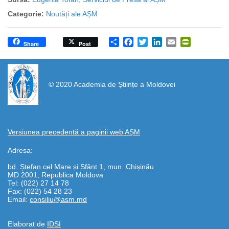
Categorie:
Noutăți ale AȘM
Share
Facebook
Twitter
LinkedIn
Email
PrintFrien
Share
Post
https://propletenie.ru/
© 2020 Academia de Științe a Moldovei
Versiunea precedentă a paginii web AȘM
Adresa:
bd. Ștefan cel Mare și Sfânt 1, mun. Chișinău
MD 2001, Republica Moldova
Tel: (022) 27 14 78
Fax: (022) 54 28 23
Email:
consiliu@asm.md
Elaborat de
IDSI