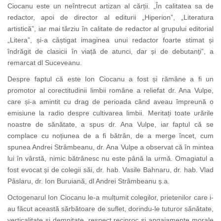
Ciocanu este un neîntrecut artizan al cărții. „În calitatea sa de
redactor, apoi de director al editurii „Hiperion”, „Literatura
artistică”, iar mai târziu în calitate de redactor al grupului editorial
„Litera”, și-a câștigat imaginea unui redactor foarte stimat și
îndrăgit de clasicii în viață de atunci, dar și de debutanți”, a
remarcat dl Suceveanu.
Despre faptul că este Ion Ciocanu a fost și rămâne a fi un
promotor al corectitudinii limbii române a reliefat dr. Ana Vulpe,
care și-a amintit cu drag de perioada când aveau împreună o
emisiune la radio despre cultivarea limbii. Meritați toate urările
noastre de sănătate, a spus dr. Ana Vulpe, iar faptul că se
complace cu noțiunea de a fi bătrân, de a merge încet, cum
spunea Andrei Strâmbeanu, dr. Ana Vulpe a observat că în mintea
lui în vârstă, nimic bătrânesc nu este până la urmă. Omagiatul a
fost evocat și de colegii săi, dr. hab. Vasile Bahnaru, dr. hab. Vlad
Pâslaru, dr. Ion Buruiană, dl Andrei Strâmbeanu ș.a.
Octogenarul Ion Ciocanu le-a mulțumit colegilor, prietenilor care i-
au făcut această sărbătoare de suflet, dorindu-le tuturor sănătate,
verticalitate și demnitate, respect reciproc și angajamente morale