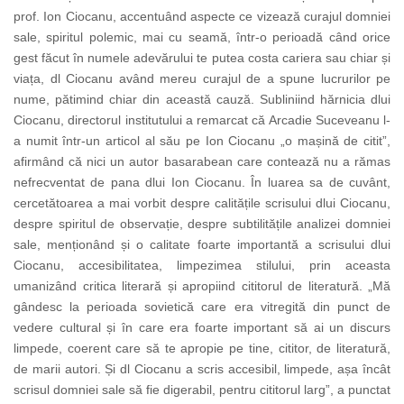
prof. Ion Ciocanu, accentuând aspecte ce vizează curajul domniei
sale, spiritul polemic, mai cu seamă, într-o perioadă când orice
gest făcut în numele adevărului te putea costa cariera sau chiar și
viața, dl Ciocanu având mereu curajul de a spune lucrurilor pe
nume, pătimind chiar din această cauză. Subliniind hărnicia dlui
Ciocanu, directorul institutului a remarcat că Arcadie Suceveanu l-
a numit într-un articol al său pe Ion Ciocanu „o mașină de citit”,
afirmând că nici un autor basarabean care contează nu a rămas
nefrecventat de pana dlui Ion Ciocanu. În luarea sa de cuvânt,
cercetătoarea a mai vorbit despre calitățile scrisului dlui Ciocanu,
despre spiritul de observație, despre subtilitățile analizei domniei
sale, menționând și o calitate foarte importantă a scrisului dlui
Ciocanu, accesibilitatea, limpezimea stilului, prin aceasta
umanizând critica literară și apropiind cititorul de literatură. „Mă
gândesc la perioada sovietică care era vitregită din punct de
vedere cultural și în care era foarte important să ai un discurs
limpede, coerent care să te apropie pe tine, cititor, de literatură,
de marii autori. Și dl Ciocanu a scris accesibil, limpede, așa încât
scrisul domniei sale să fie digerabil, pentru cititorul larg”, a punctat