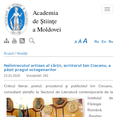
Mergi
la
Toggl
Academia
conţinutul
navig
de Științe
principal
a Moldovei
A
A
A
Ro
En
Ru
Acasă
/
Noutăți
Neîntrecutul artizan al cărții, scriitorul Ion Ciocanu, a
pășit pragul octogenarilor
22.01.2020
Vizualizări: 292
Criticul literar, poetul, prozatorul şi publicistul Ion Ciocanu,
consultant științific la Sectorul de Literatură
contemporană de la
Institutul de
Filologie
Română
„Bogdan