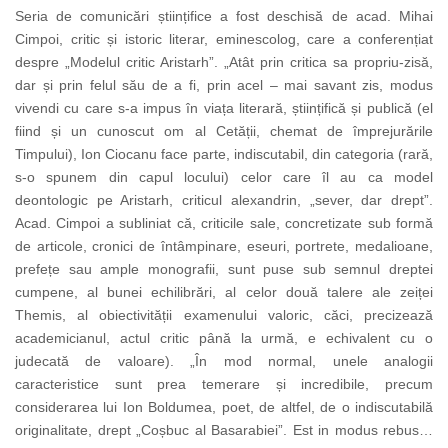
Seria de comunicări științifice a fost deschisă de acad. Mihai
Cimpoi, critic și istoric literar, eminescolog, care a conferențiat
despre „Modelul critic Aristarh”. „Atât prin critica sa propriu-zisă,
dar și prin felul său de a fi, prin acel – mai savant zis, modus
vivendi cu care s-a impus în viața literară, științifică și publică (el
fiind și un cunoscut om al Cetății, chemat de împrejurările
Timpului), Ion Ciocanu face parte, indiscutabil, din categoria (rară,
s-o spunem din capul locului) celor care îl au ca model
deontologic pe Aristarh, criticul alexandrin, „sever, dar drept”.
Acad. Cimpoi a subliniat că, criticile sale, concretizate sub formă
de articole, cronici de întâmpinare, eseuri, portrete, medalioane,
prefețe sau ample monografii, sunt puse sub semnul dreptei
cumpene, al bunei echilibrări, al celor două talere ale zeiței
Themis, al obiectivității examenului valoric, căci, precizează
academicianul, actul critic până la urmă, e echivalent cu o
judecată de valoare). „În mod normal, unele analogii
caracteristice sunt prea temerare și incredibile, precum
considerarea lui Ion Boldumea, poet, de altfel, de o indiscutabilă
originalitate, drept „Coșbuc al Basarabiei”. Est in modus rebus…