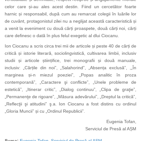
celor care și-au ales acest destin. Fiind un cercetător foarte
harnic și responsabil, după cum au remarcat colegii în luările lor
de cuvânt, protagonistul zilei nu a neglijat această caracteristică și
a venit la eveniment cu două cărți proaspete, două cărți noi, cărți
care definesc o dată în plus felul exegetic al dlui Ciocanu.
Ion Ciocanu a scris circa trei mii de articole și peste 40 de cărți de
critică și istorie literară, sociolingvistică, cultivarea limbii, inclusiv
studii și articole științifice, trei monografii și două manuale,
inclusiv: „Cărțile din noi”, „Salahorind”, „Absența exclusă”, ,„În
marginea și-n miezul poeziei”, „Popas analitic în proza
contemporană”, „Caractere şi conflicte”, „Unele probleme de
estetică”, „Itinerar critic”, „Dialog continuu”, „Clipa de graţie”,
„Permanenţe de rigoare”, „Măsura adevărului”, „Dreptul la critică”,
„Reflecţii şi atitudini” ş.a. Ion Ciocanu a fost distins cu ordinul
„Gloria Muncii” și cu „Ordinul Republicii”.
Eugenia Tofan,
Serviciul de Presă al AȘM
Sursa:
Eugenia Tofan, Serviciul de Presă al AȘM