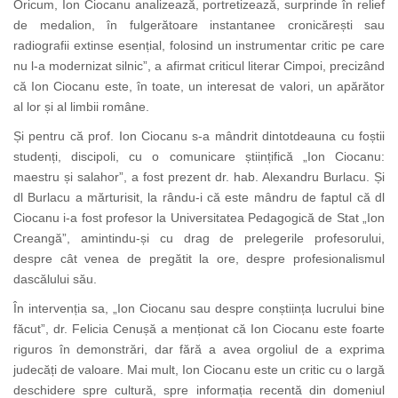
Oricum, Ion Ciocanu analizează, portretizează, surprinde în relief
de medalion, în fulgerătoare instantanee cronicărești sau
radiografii extinse esențial, folosind un instrumentar critic pe care
nu l-a modernizat silnic”, a afirmat criticul literar Cimpoi, precizând
că Ion Ciocanu este, în toate, un interesat de valori, un apărător
al lor și al limbii române.
Și pentru că prof. Ion Ciocanu s-a mândrit dintotdeauna cu foștii
studenți, discipoli, cu o comunicare științifică „Ion Ciocanu:
maestru și salahor”, a fost prezent dr. hab. Alexandru Burlacu. Și
dl Burlacu a mărturisit, la rându-i că este mândru de faptul că dl
Ciocanu i-a fost profesor la Universitatea Pedagogică de Stat „Ion
Creangă”, amintindu-și cu drag de prelegerile profesorului,
despre cât venea de pregătit la ore, despre profesionalismul
dascălului său.
În intervenția sa, „Ion Ciocanu sau despre conștiința lucrului bine
făcut”, dr. Felicia Cenușă a menționat că Ion Ciocanu este foarte
riguros în demonstrări, dar fără a avea orgoliul de a exprima
judecăți de valoare. Mai mult, Ion Ciocanu este un critic cu o largă
deschidere spre cultură, spre informația recentă din domeniul