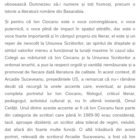
obosească Dumnezeu să-i numere și toți frumoși, precum o
istorie a literaturii române din Basarabia.
Și pentru că Ion Ciocanu este o voce convingătoare, o voce
puternică, o voce plină de impact în spațiul științific, dar este o
voce foarte importantă și în câmpul propriu-zis literar, el este și un
reper de neocolit la Uniunea Scriitorilor, iar spiritul de dreptate și
simțul valorilor mereu a funcționat la turații maxime în cazul său.
Colegii au mărturisit că Ion Ciocanu și la Uniunea Scriitorilor a
ordonat ierarhii, a pus la respect orgolii și vanități nemăsurate și a
promovat de fiecare dată literatura de calitate. În acest context, dl
Arcadie Suceveanu, președintele US, a remarcat că nu-i rămâne
decât să recurgă la unele accente care, eventual, ar putea
completa portretul lui Ion Ciocanu, filologul, criticul literar,
pedagogul, activistul cultural și, nu în ultimă instanță, Omul
Cetății. Unul dintre aceste accente ar fi că Ion Ciocanu face parte
din categoria de scriitori care până în 1989-90 erau considerați,
tacit, aproape dizidenți, un scriitor abia tolerat de regim, neiubit,
dat afară din foarte multe funcții. O altă trăsătură din acest
portret, relevată de scriitorul Arcadie Suceveanu, a fost că Ion