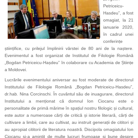
Petriceicu-
Hasdeu”, a fost
omagiat, la 21
ianuarie 2020,
în cadrul unei
conferințe
științifice, cu prilejul împlinirii vârstei de 80 ani de la naștere.
Evenimentul a fost organizat de Institutul de Filologie Română
„Bogdan Petriceicu-Hașdeu” în colaborare cu Academia de Științe
a Moldovei.
Lucrările evenimentului aniversar au fost moderate de directorul
Institutului de Filologie Română „Bogdan Petriceicu-Hasdeu”,
dr.hab. Nina Corcinschi. În cuvântul său de inuagurare, directorul
Institutului a menționat că domnul Ion Ciocanu este o
personalitate de primă mărime în spațiul nostru filologic și cultural,
este autor a numeroase cărți de critică și istorie literară, cărți de
cultivare a limbii, care au cultivat, au instruit generații de cititori și
au apropiat cititorii de literatura noastră. Discipola omagiatului Ion
Ciocanu și-a amintit de multe lucruri frumoase și bune despre