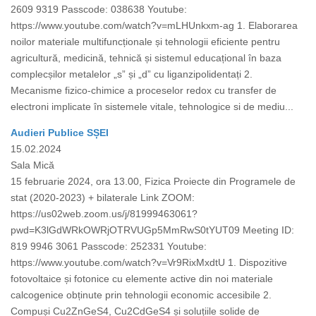
2609 9319 Passcode: 038638 Youtube:
https://www.youtube.com/watch?v=mLHUnkxm-ag 1. Elaborarea
noilor materiale multifuncționale și tehnologii eficiente pentru
agricultură, medicină, tehnică și sistemul educațional în baza
complecșilor metalelor „s” și „d” cu liganzipolidentați 2.
Mecanisme fizico-chimice a proceselor redox cu transfer de
electroni implicate în sistemele vitale, tehnologice si de mediu...
Audieri Publice SȘEI
15.02.2024
Sala Mică
15 februarie 2024, ora 13.00, Fizica Proiecte din Programele de
stat (2020-2023) + bilaterale Link ZOOM:
https://us02web.zoom.us/j/81999463061?
pwd=K3lGdWRkOWRjOTRVUGp5MmRwS0tYUT09 Meeting ID:
819 9946 3061 Passcode: 252331 Youtube:
https://www.youtube.com/watch?v=Vr9RixMxdtU 1. Dispozitive
fotovoltaice și fotonice cu elemente active din noi materiale
calcogenice obținute prin tehnologii economic accesibile 2.
Compuși Cu2ZnGeS4, Cu2CdGeS4 și soluțiile solide de