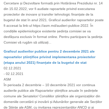
Cercetare și Dezvoltare formată prin Hotărârea Prezidiului nr. 14
din 15.02.2022, vor fi audiate rapoartele privind executarea
proiectelor de inovare și transfer tehnologic finanțate de la
bugetul de stat în anul 2021. Graficul audierilor rapoartelor poate
fi accesat la link-ul https://asm.md/audieri-publice-2022. În
condițiile epidemiologice existente ședința comisiei se va
desfășura exclusiv în format online. Pentru participare la ședința
Comisiei vă rugăm să utilizați...
Graficul audierilor publice pentru 2 decembrie 2021 ale
rapoartelor științifice privind implementarea proiectelor
(etapa anului 2021) finanțate de la bugetul de stat
02.12.2021
- 02.12.2021
ASM
În perioada 2 decembrie – 10 decembrie 2021 vor continua
audierile publice ale Rapoartelor științifice anuale în ședințele
comune ale Senatelor/ Consiliilor științifice ale organizațiilor din
domeniile cercetării și inovării și Adunărilor generale ale Secțiilor
de Științe ale AȘM, cu invitarea reprezentanților ANCD și ai