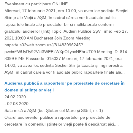
Eveniment cu participare ONLINE
Miercuri, 17 februarie 2021, ora 10.00, va avea loc ședința Secției
Științe ale Vieții a AȘM, în cadrul căreia vor fi audiate public
rapoartele finale ale proiectelor bi- și multilaterale conform
graficului audierilor (link) Topic: Audieri Publice SȘV Time: Feb 17,
2021 10:00 AM Bucharest Join Zoom Meeting
https://us02web.zoom.us/j/81483996245?
pwd=YWUyRy92Vkt3WEEzWXpOLysxNEhrUT09 Meeting ID: 814
8399 6245 Passcode: 015037 Miercuri, 17 februarie 2021, ora
14.00, va avea loc ședința Secției Științe Exacte și Inginerești a
AȘM, în cadrul căreia vor fi audiate public rapoartele finale ale...
Audierea publică a rapoartelor pe proiectele de cercetare în
domeniul științelor vieții
24.02.2020
- 02.03.2020
Sala mică a AŞM (bd. Ştefan cel Mare şi Sfânt, nr. 1)
Orarul audiererilor publice a rapoartelor pe proiectele de
cercetare în domeniul științelor vieții poate fi descărcat aici....