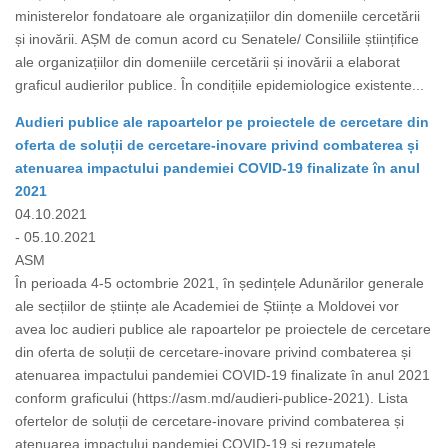
ministerelor fondatoare ale organizațiilor din domeniile cercetării
și inovării. AȘM de comun acord cu Senatele/ Consiliile științifice
ale organizațiilor din domeniile cercetării și inovării a elaborat
graficul audierilor publice. În condițiile epidemiologice existente...
Audieri publice ale rapoartelor pe proiectele de cercetare din
oferta de soluții de cercetare-inovare privind combaterea și
atenuarea impactului pandemiei COVID-19 finalizate în anul
2021
04.10.2021
- 05.10.2021
ASM
În perioada 4-5 octombrie 2021, în ședințele Adunărilor generale
ale secțiilor de științe ale Academiei de Științe a Moldovei vor
avea loc audieri publice ale rapoartelor pe proiectele de cercetare
din oferta de soluții de cercetare-inovare privind combaterea și
atenuarea impactului pandemiei COVID-19 finalizate în anul 2021
conform graficului (https://asm.md/audieri-publice-2021). Lista
ofertelor de soluții de cercetare-inovare privind combaterea și
atenuarea impactului pandemiei COVID-19 și rezumatele