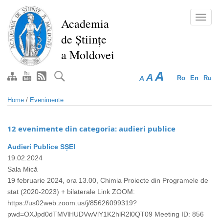
Skip
to
Toggl
Academia
main
navig
de Științe
content
a Moldovei
A
A
A
Ro
En
Ru
Home
/
Evenimente
12 evenimente din categoria: audieri publice
Audieri Publice SȘEI
19.02.2024
Sala Mică
19 februarie 2024, ora 13.00, Chimia Proiecte din Programele de
stat (2020-2023) + bilaterale Link ZOOM:
https://us02web.zoom.us/j/85626099319?
pwd=OXJpd0dTMVlHUDVwVlY1K2hlR2l0QT09 Meeting ID: 856