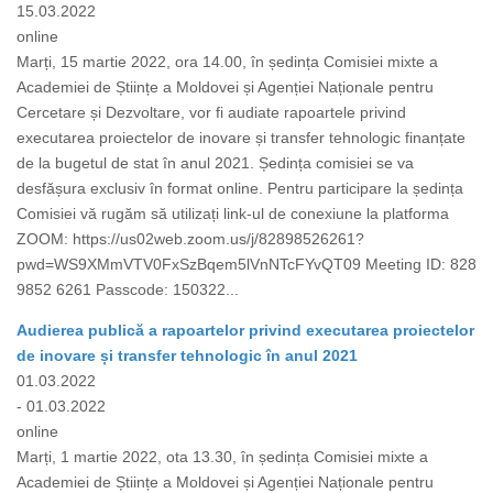
15.03.2022
online
Marți, 15 martie 2022, ora 14.00, în ședința Comisiei mixte a
Academiei de Științe a Moldovei și Agenției Naționale pentru
Cercetare și Dezvoltare, vor fi audiate rapoartele privind
executarea proiectelor de inovare și transfer tehnologic finanțate
de la bugetul de stat în anul 2021. Ședința comisiei se va
desfășura exclusiv în format online. Pentru participare la ședința
Comisiei vă rugăm să utilizați link-ul de conexiune la platforma
ZOOM: https://us02web.zoom.us/j/82898526261?
pwd=WS9XMmVTV0FxSzBqem5lVnNTcFYvQT09 Meeting ID: 828
9852 6261 Passcode: 150322...
Audierea publică a rapoartelor privind executarea proiectelor
de inovare și transfer tehnologic în anul 2021
01.03.2022
- 01.03.2022
online
Marți, 1 martie 2022, ota 13.30, în ședința Comisiei mixte a
Academiei de Științe a Moldovei și Agenției Naționale pentru