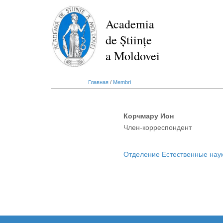
Перейти
к
Academia
основному
de Științe
содержанию
a Moldovei
Главная
/
Membri
Корчмару Ион
Член-корреспондент
Отделение Естественные нау