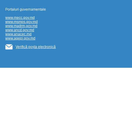
Portaluri guvernamentale
www.mecc.gov.md
www.msmps.gov.md
www.madrm.gov.md
www.ancd.gov.md
www.anacec.md
www.agepi.gov.md
Verifică poșta electronică