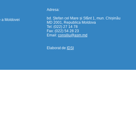
Adresa:
bd. Ștefan cel Mare și Sfânt 1, mun. Chișinău
e a Moldovei
MD 2001, Republica Moldova
Tel: (022) 27 14 78
Fax: (022) 54 28 23
Email:
consiliu@asm.md
Elaborat de
IDSI