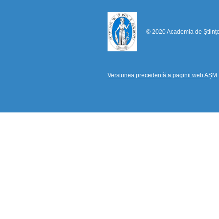
© 2020 Academia de Științ
Versiunea precedentă a paginii web AȘM