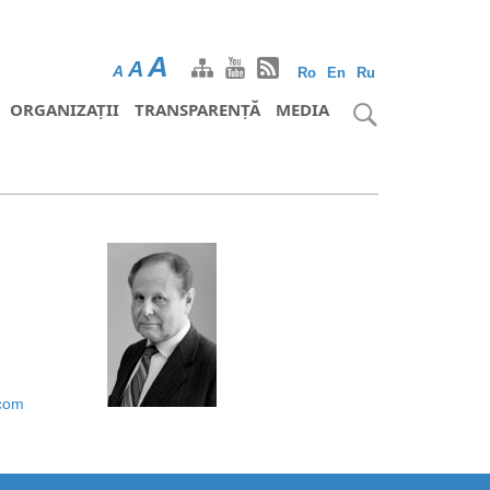
A
A
A
Ro
En
Ru
ORGANIZAȚII
TRANSPARENȚĂ
MEDIA
com