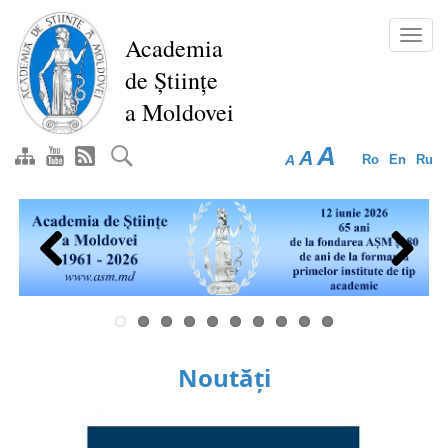
Mergi
la
Toggl
Academia
conţinutul
navig
de Științe
principal
a Moldovei
A
A
A
Ro
En
Ru
Previous
Next
Noutăți