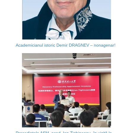
Academicianul istoric Demir DRAGNEV – nonagenar!
Președintele AȘM, acad. Ion Tighineanu, în vizită la