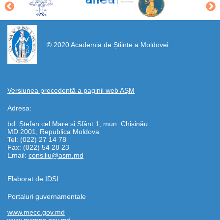
https://propletenie.ru/
© 2020 Academia de Științe a Moldovei
Versiunea precedentă a paginii web AȘM
Adresa:
bd. Ștefan cel Mare și Sfânt 1, mun. Chișinău
MD 2001, Republica Moldova
Tel: (022) 27 14 78
Fax: (022) 54 28 23
Email:
consiliu@asm.md
Elaborat de
IDSI
Portaluri guvernamentale
www.mecc.gov.md
www.msmps.gov.md