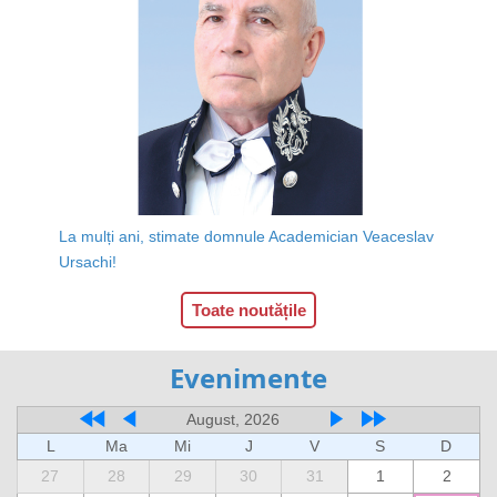
La mulți ani, stimate domnule Academician Veaceslav
Ursachi!
Toate noutățile
Evenimente
August, 2026
L
Ma
Mi
J
V
S
D
27
28
29
30
31
1
2