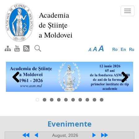
Перейти
к
Toggl
Academia
основному
navig
de Științe
содержанию
a Moldovei
A
A
A
Ro
En
Ru
Previous
Next
Evenimente
August, 2026