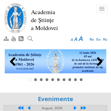
Перейти
к
Toggl
Academia
основному
navig
de Științe
содержанию
a Moldovei
A
A
A
Ro
En
Ru
Previous
Next
Evenimente
August, 2026