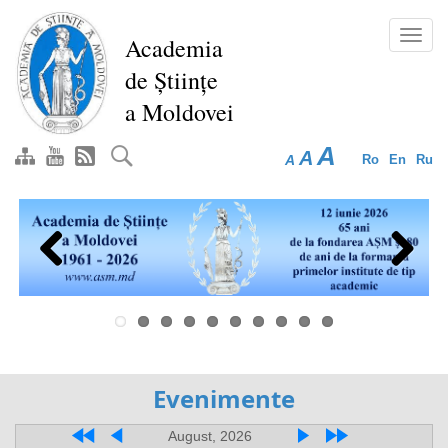
Перейти
к
Toggl
Academia
основному
navig
de Științe
содержанию
a Moldovei
A
A
A
Ro
En
Ru
Previous
Next
Evenimente
August, 2026