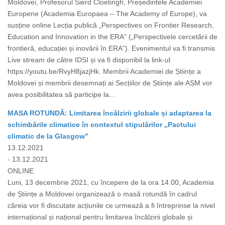
Moldovei, Profesorul Sierd Cloetingh, Președintele Academiei
Europene (Academia Europaea – The Academy of Europe), va
susține online Lecția publică „Perspectives on Frontier Research,
Education and Innovation in the ERA” („Perspectivele cercetării de
frontieră, educației și inovării în ERA”). Evenimentul va fi transmis
Live stream de către IDSI și va fi disponibil la link-ul
https://youtu.be/RvyH8jazjHk. Membrii Academiei de Științe a
Moldovei și membrii desemnați ai Secțiilor de Științe ale AȘM vor
avea posibilitatea să participe la...
MASA ROTUNDĂ: Limitarea încălzirii globale și adaptarea la
schimbările climatice în contextul stipulărilor „Pactului
climatic de la Glasgow”
13.12.2021
- 13.12.2021
ONLINE
Luni, 13 decembrie 2021, cu începere de la ora 14.00, Academia
de Științe a Moldovei organizează o masă rotundă în cadrul
căreia vor fi discutate acțiunile ce urmează a fi întreprinse la nivel
internațional și național pentru limitarea încălzirii globale și