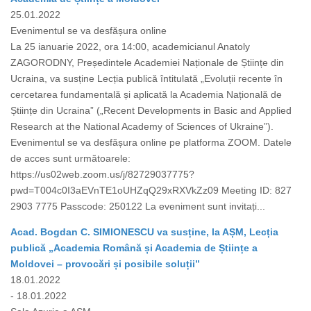
25.01.2022
Evenimentul se va desfășura online
La 25 ianuarie 2022, ora 14:00, academicianul Anatoly
ZAGORODNY, Președintele Academiei Naționale de Științe din
Ucraina, va susține Lecția publică întitulată „Evoluții recente în
cercetarea fundamentală și aplicată la Academia Națională de
Științe din Ucraina” („Recent Developments in Basic and Applied
Research at the National Academy of Sciences of Ukraine”).
Evenimentul se va desfășura online pe platforma ZOOM. Datele
de acces sunt următoarele:
https://us02web.zoom.us/j/82729037775?
pwd=T004c0I3aEVnTE1oUHZqQ29xRXVkZz09 Meeting ID: 827
2903 7775 Passcode: 250122 La eveniment sunt invitați...
Acad. Bogdan C. SIMIONESCU va susține, la AȘM, Lecția
publică „Academia Română și Academia de Științe a
Moldovei – provocări și posibile soluții”
18.01.2022
- 18.01.2022