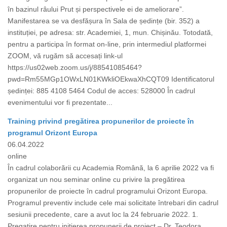
în bazinul râului Prut și perspectivele ei de ameliorare”.
Manifestarea se va desfășura în Sala de ședințe (bir. 352) a
instituției, pe adresa: str. Academiei, 1, mun. Chișinău. Totodată,
pentru a participa în format on-line, prin intermediul platformei
ZOOM, vă rugăm să accesați link-ul
https://us02web.zoom.us/j/88541085464?
pwd=Rm55MGp1OWxLN01KWkliOEkwaXhCQT09 Identificatorul
ședinței: 885 4108 5464 Codul de acces: 528000 În cadrul
evenimentului vor fi prezentate...
Training privind pregătirea propunerilor de proiecte în
programul Orizont Europa
06.04.2022
online
În cadrul colaborării cu Academia Română, la 6 aprilie 2022 va fi
organizat un nou seminar online cu privire la pregătirea
propunerilor de proiecte în cadrul programului Orizont Europa.
Programul preventiv include cele mai solicitate întrebari din cadrul
sesiunii precedente, care a avut loc la 24 februarie 2022. 1.
Pregatire pentru initierea propunerii de proiect – Dr. Teodora