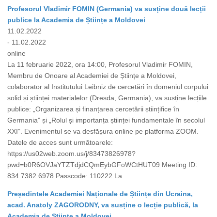
Profesorul Vladimir FOMIN (Germania) va susține două lecții
publice la Academia de Științe a Moldovei
11.02.2022
- 11.02.2022
online
La 11 februarie 2022, ora 14:00, Profesorul Vladimir FOMIN,
Membru de Onoare al Academiei de Științe a Moldovei,
colaborator al Institutului Leibniz de cercetări în domeniul corpului
solid și științei materialelor (Dresda, Germania), va susține lecțiile
publice: „Organizarea și finanțarea cercetării științifice în
Germania” și „Rolul și importanța științei fundamentale în secolul
XXI”. Evenimentul se va desfășura online pe platforma ZOOM.
Datele de acces sunt următoarele:
https://us02web.zoom.us/j/83473826978?
pwd=b0R6OVJaYTZTdjdCQmEybGFoWCtHUT09 Meeting ID:
834 7382 6978 Passcode: 110222 La...
Președintele Academiei Naționale de Științe din Ucraina,
acad. Anatoly ZAGORODNY, va susține o lecție publică, la
Academia de Științe a Moldovei