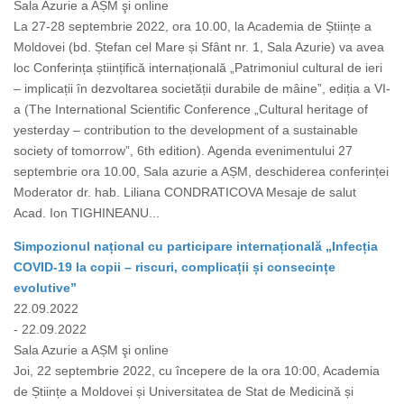
Sala Azurie a AȘM şi online
La 27-28 septembrie 2022, ora 10.00, la Academia de Științe a
Moldovei (bd. Ștefan cel Mare și Sfânt nr. 1, Sala Azurie) va avea
loc Conferința științifică internațională „Patrimoniul cultural de ieri
– implicații în dezvoltarea societății durabile de mâine”, ediția a VI-
a (The International Scientific Conference „Cultural heritage of
yesterday – contribution to the development of a sustainable
society of tomorrow”, 6th edition). Agenda evenimentului 27
septembrie ora 10.00, Sala azurie a AȘM, deschiderea conferinței
Moderator dr. hab. Liliana CONDRATICOVA Mesaje de salut
Acad. Ion TIGHINEANU...
Simpozionul național cu participare internațională „Infecția
COVID-19 la copii – riscuri, complicații și consecințe
evolutive”
22.09.2022
- 22.09.2022
Sala Azurie a AȘM şi online
Joi, 22 septembrie 2022, cu începere de la ora 10:00, Academia
de Științe a Moldovei și Universitatea de Stat de Medicină și