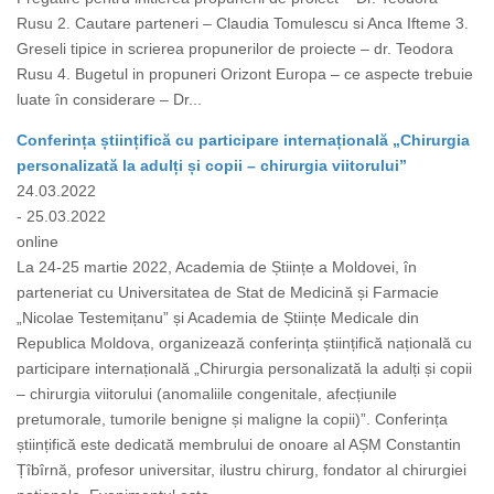
Rusu 2. Cautare parteneri – Claudia Tomulescu si Anca Ifteme 3.
Greseli tipice in scrierea propunerilor de proiecte – dr. Teodora
Rusu 4. Bugetul in propuneri Orizont Europa – ce aspecte trebuie
luate în considerare – Dr...
Conferința științifică cu participare internațională „Chirurgia
personalizată la adulți și copii – chirurgia viitorului”
24.03.2022
- 25.03.2022
online
La 24-25 martie 2022, Academia de Științe a Moldovei, în
parteneriat cu Universitatea de Stat de Medicină și Farmacie
„Nicolae Testemițanu” și Academia de Științe Medicale din
Republica Moldova, organizează conferința științifică națională cu
participare internațională „Chirurgia personalizată la adulți și copii
– chirurgia viitorului (anomaliile congenitale, afecțiunile
pretumorale, tumorile benigne și maligne la copii)”. Conferința
științifică este dedicată membrului de onoare al AȘM Constantin
Țîbîrnă, profesor universitar, ilustru chirurg, fondator al chirurgiei