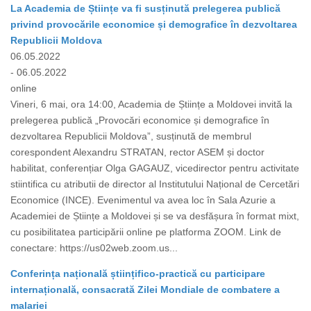
La Academia de Științe va fi susținută prelegerea publică
privind provocările economice și demografice în dezvoltarea
Republicii Moldova
06.05.2022
- 06.05.2022
online
Vineri, 6 mai, ora 14:00, Academia de Științe a Moldovei invită la
prelegerea publică „Provocări economice și demografice în
dezvoltarea Republicii Moldova”, susținută de membrul
corespondent Alexandru STRATAN, rector ASEM și doctor
habilitat, conferențiar Olga GAGAUZ, vicedirector pentru activitate
stiintifica cu atributii de director al Institutului Național de Cercetări
Economice (INCE). Evenimentul va avea loc în Sala Azurie a
Academiei de Științe a Moldovei și se va desfășura în format mixt,
cu posibilitatea participării online pe platforma ZOOM. Link de
conectare: https://us02web.zoom.us...
Conferința națională științifico-practică cu participare
internațională, consacrată Zilei Mondiale de combatere a
malariei