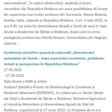
nanomedicină”, în cadrul căreia elevii, studenții și tinerii
cercetători din Republica Moldova vor avea posibilitatea să învețe
din experiența mai multor profesori din Germania, Marea Britanie,
Suedia, Italia, Japonia și Republica Moldova. Luni, 4 iulie 2022, la
ora 8.45, va avea loc deschiderea oficială a Școlii de vară în Sala
Azurie a Academiei de Științe a Moldovei, după care va urma
prelegerea profesorului Hiroshi Amano, Universitatea din Nagoya,
Japonia:...
Conferința științifico-practică națională „Genofondul
animalelor de fermă – baza sectorului zootehnic, probleme,
soluții și perspective în Republica Moldova”
27.06.2022
- 27.06.2022
Sala Azurie a AȘM şi online
Institutul Științifico-Practic de Biotehnologii în Zootehnie și
Medicină Veterinară (IȘPBZMV), în colaborare cu Secția Științe
ale Vieții a Academiei de Științe a Moldovei, Ministerul Agriculturii
și Industriei Alimentare și Universitatea Agrară de Stat din
Moldova, organizează la 27 iunie 2022, cu începere de la ora