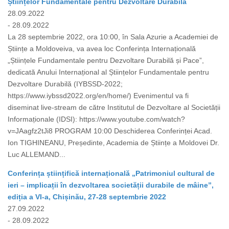
Științelor Fundamentale pentru Dezvoltare Durabilă
28.09.2022
- 28.09.2022
La 28 septembrie 2022, ora 10:00, în Sala Azurie a Academiei de
Științe a Moldoveiva, va avea loc Conferința Internațională
„Științele Fundamentale pentru Dezvoltare Durabilă și Pace”,
dedicată Anului Internațional al Științelor Fundamentale pentru
Dezvoltare Durabilă (IYBSSD-2022;
https://www.iybssd2022.org/en/home/) Evenimentul va fi
diseminat live-stream de către Institutul de Dezvoltare al Societății
Informaționale (IDSI): https://www.youtube.com/watch?
v=JAagfz2tJi8 PROGRAM 10:00 Deschiderea Conferinței Acad.
Ion TIGHINEANU, Președinte, Academia de Științe a Moldovei Dr.
Luc ALLEMAND...
Conferința științifică internațională „Patrimoniul cultural de
ieri – implicații în dezvoltarea societății durabile de mâine”,
ediția a VI-a, Chișinău, 27-28 septembrie 2022
27.09.2022
- 28.09.2022