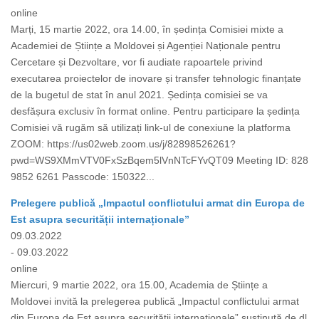
online
Marți, 15 martie 2022, ora 14.00, în ședința Comisiei mixte a
Academiei de Științe a Moldovei și Agenției Naționale pentru
Cercetare și Dezvoltare, vor fi audiate rapoartele privind
executarea proiectelor de inovare și transfer tehnologic finanțate
de la bugetul de stat în anul 2021. Ședința comisiei se va
desfășura exclusiv în format online. Pentru participare la ședința
Comisiei vă rugăm să utilizați link-ul de conexiune la platforma
ZOOM: https://us02web.zoom.us/j/82898526261?
pwd=WS9XMmVTV0FxSzBqem5lVnNTcFYvQT09 Meeting ID: 828
9852 6261 Passcode: 150322...
Prelegere publică „Impactul conflictului armat din Europa de
Est asupra securității internaționale”
09.03.2022
- 09.03.2022
online
Miercuri, 9 martie 2022, ora 15.00, Academia de Științe a
Moldovei invită la prelegerea publică „Impactul conflictului armat
din Europa de Est asupra securității internaționale” susținută de dl