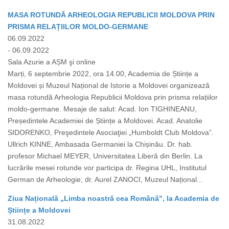
MASA ROTUNDĂ ARHEOLOGIA REPUBLICII MOLDOVA PRIN
PRISMA RELAȚIILOR MOLDO-GERMANE
06.09.2022
- 06.09.2022
Sala Azurie a AȘM şi online
Marți, 6 septembrie 2022, ora 14.00, Academia de Științe a
Moldovei și Muzeul Național de Istorie a Moldovei organizează
masa rotundă Arheologia Republicii Moldova prin prisma relațiilor
moldo-germane. Mesaje de salut: Acad. Ion TIGHINEANU,
Președintele Academiei de Științe a Moldovei. Acad. Anatolie
SIDORENKO, Preşedintele Asociaţiei „Humboldt Club Moldova”.
Ullrich KINNE, Ambasada Germaniei la Chișinău. Dr. hab.
profesor Michael MEYER, Universitatea Liberă din Berlin. La
lucrările mesei rotunde vor participa dr. Regina UHL, Institutul
German de Arheologie; dr. Aurel ZANOCI, Muzeul Național...
Ziua Națională „Limba noastră cea Română”, la Academia de
Științe a Moldovei
31.08.2022