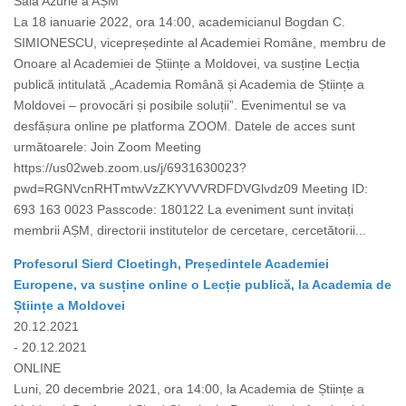
Sala Azurie a AȘM
La 18 ianuarie 2022, ora 14:00, academicianul Bogdan C.
SIMIONESCU, vicepreședinte al Academiei Române, membru de
Onoare al Academiei de Științe a Moldovei, va susține Lecția
publică intitulată „Academia Română și Academia de Științe a
Moldovei – provocări și posibile soluții”. Evenimentul se va
desfășura online pe platforma ZOOM. Datele de acces sunt
următoarele: Join Zoom Meeting
https://us02web.zoom.us/j/6931630023?
pwd=RGNVcnRHTmtwVzZKYVVVRDFDVGlvdz09 Meeting ID:
693 163 0023 Passcode: 180122 La eveniment sunt invitați
membrii AȘM, directorii institutelor de cercetare, cercetătorii...
Profesorul Sierd Cloetingh, Președintele Academiei
Europene, va susține online o Lecție publică, la Academia de
Științe a Moldovei
20.12.2021
- 20.12.2021
ONLINE
Luni, 20 decembrie 2021, ora 14:00, la Academia de Științe a