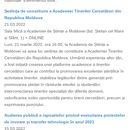
naționale. Evenimentul este...
Ședința de constituire a Academiei Tinerilor Cercetători din
Republica Moldova
21.03.2022
Sala Mică a Academiei de Științe a Moldovei (bd. Ștefan cel Mare
și Sfânt, 1) + ONLINE
Luni, 21 martie 2022, ora 16.00, la Academia de Științe a
Moldovei va avea loc ședința de constituire a Academiei Tinerilor
Cercetători din Republica Moldova. Urmând experiența altor țări,
a fost inițiată crearea unei platforme academice a tinerilor
cercetători care ar contribui la promovarea excelenței științifice în
activitatea tinerilor, stabilirea legăturilor dintre generații prin
promovarea științei în rândurile elevilor și studenților,
interconectarea tinerilor specialiști din diferite domenii,
valorificarea noilor oportunități pentru tinerii cercetători, precum și
exprimarea punctului...
Audierea publică a rapoartelor privind executarea proiectelor
de inovare și transfer tehnologic în anul 2021
15.03.2022