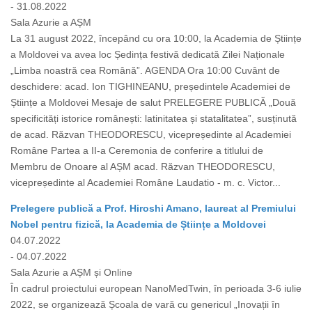
- 31.08.2022
Sala Azurie a AȘM
La 31 august 2022, începând cu ora 10:00, la Academia de Științe
a Moldovei va avea loc Ședința festivă dedicată Zilei Naționale
„Limba noastră cea Română”. AGENDA Ora 10:00 Cuvânt de
deschidere: acad. Ion TIGHINEANU, președintele Academiei de
Științe a Moldovei Mesaje de salut PRELEGERE PUBLICĂ „Două
specificități istorice românești: latinitatea și statalitatea”, susținută
de acad. Răzvan THEODORESCU, vicepreședinte al Academiei
Române Partea a II-a Ceremonia de conferire a titlului de
Membru de Onoare al AȘM acad. Răzvan THEODORESCU,
vicepreședinte al Academiei Române Laudatio - m. c. Victor...
Prelegere publică a Prof. Hiroshi Amano, laureat al Premiului
Nobel pentru fizică, la Academia de Științe a Moldovei
04.07.2022
- 04.07.2022
Sala Azurie a AȘM și Online
În cadrul proiectului european NanoMedTwin, în perioada 3-6 iulie
2022, se organizează Școala de vară cu genericul „Inovații în