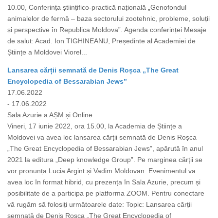
10.00, Conferința științifico-practică națională „Genofondul
animalelor de fermă – baza sectorului zootehnic, probleme, soluții
și perspective în Republica Moldova”. Agenda conferinței Mesaje
de salut: Acad. Ion TIGHINEANU, Președinte al Academiei de
Științe a Moldovei Viorel...
Lansarea cărții semnată de Denis Roșca „The Great
Encyclopedia of Bessarabian Jews”
17.06.2022
- 17.06.2022
Sala Azurie a AȘM și Online
Vineri, 17 iunie 2022, ora 15.00, la Academia de Științe a
Moldovei va avea loc lansarea cărții semnată de Denis Roșca
„The Great Encyclopedia of Bessarabian Jews”, apărută în anul
2021 la editura „Deep knowledge Group”. Pe marginea cărții se
vor pronunța Lucia Argint și Vadim Moldovan. Evenimentul va
avea loc în format hibrid, cu prezența în Sala Azurie, precum și
posibilitate de a participa pe platforma ZOOM. Pentru conectare
vă rugăm să folosiți următoarele date: Topic: Lansarea cărții
semnată de Denis Roșca „The Great Encyclopedia of