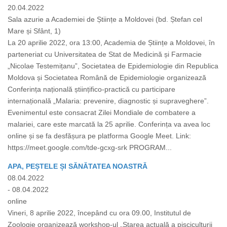
20.04.2022
Sala azurie a Academiei de Științe a Moldovei (bd. Ștefan cel
Mare și Sfânt, 1)
La 20 aprilie 2022, ora 13:00, Academia de Științe a Moldovei, în
parteneriat cu Universitatea de Stat de Medicină și Farmacie
„Nicolae Testemițanu”, Societatea de Epidemiologie din Republica
Moldova și Societatea Română de Epidemiologie organizează
Conferința națională științifico-practică cu participare
internațională „Malaria: prevenire, diagnostic și supraveghere”.
Evenimentul este consacrat Zilei Mondiale de combatere a
malariei, care este marcată la 25 aprilie. Conferința va avea loc
online și se fa desfășura pe platforma Google Meet. Link:
https://meet.google.com/tde-gcxg-srk PROGRAM...
APA, PEȘTELE ȘI SĂNĂTATEA NOASTRĂ
08.04.2022
- 08.04.2022
online
Vineri, 8 aprilie 2022, începând cu ora 09.00, Institutul de
Zoologie organizează workshop-ul „Starea actuală a pisciculturii