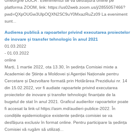
Gheorghe DUCA . Evenimentul se va desfășura online pe
platforma ZOOM, link: https://us02web.zoom.us/j/2855057466?
pwd=QXpOUGw3UlpOQXN2SC9uY0MxazRuZz09 La eveniment
sunt...
Audierea publică a rapoartelor privind executarea proiectelor
de inovare și transfer tehnologic în anul 2021
01.03.2022
- 01.03.2022
online
Marți, 1 martie 2022, ota 13.30, în ședința Comisiei mixte a
Academiei de Științe a Moldovei și Agenției Naționale pentru
Cercetare și Dezvoltare formată prin Hotărârea Prezidiului nr. 14
din 15.02.2022, vor fi audiate rapoartele privind executarea
proiectelor de inovare și transfer tehnologic finanțate de la
bugetul de stat în anul 2021. Graficul audierilor rapoartelor poate
fi accesat la link-ul https://asm.md/audieri-publice-2022. În
condițiile epidemiologice existente ședința comisiei se va
desfășura exclusiv în format online. Pentru participare la ședința
Comisiei vă rugăm să utilizați...