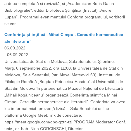
a doua completată și revizuită, și „Academician Boris Gaina.
Biobibliografie”, editor Biblioteca Științifică (Institut) „Andrei
Lupan”. Programul evenimentului Conform programului, vorbitorii
se vor...
Conferința științifică „Mihai Cimpoi. Cercurile hermeneutice
ale literaturii”
06.09.2022
- 06.09.2022
Universitatea de Stat din Moldova, Sala Senatului. Şi online.
Marți, 6 septembrie 2022, ora 11:00, la Universitatea de Stat din
Moldova, Sala Senatului, (str. Alexei Mateevici 60), Institutul de
Filologie Română „Bogdan Petriceicu-Hasdeu” al Universității de
Stat din Moldova în parteneriat cu Muzeul Național de Literatură
„Mihail Kogălniceanu” organizează Conferința științifică Mihai
Cimpoi. Cercurile hermeneutice ale literaturii”. Conferința va avea
loc în format mixt: prezență fizică – Sala Senatului online –
platforma Google Meet; link de conectare:
https://meet.google.com/dbo-qztn-tzj PROGRAM Moderator Conf.
univ., dr. hab. Nina CORCINSCHI, Director...