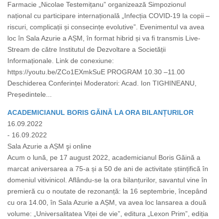
Farmacie „Nicolae Testemițanu” organizează Simpozionul
național cu participare internațională „Infecția COVID-19 la copii –
riscuri, complicații și consecințe evolutive”. Evenimentul va avea
loc în Sala Azurie a AȘM, în format hibrid și va fi transmis Live-
Stream de către Institutul de Dezvoltare a Societății
Informaționale. Link de conexiune:
https://youtu.be/ZCo1EXmkSuE PROGRAM 10.30 –11.00
Deschiderea Conferinței Moderatori: Acad. Ion TIGHINEANU,
Președintele...
ACADEMICIANUL BORIS GĂINĂ LA ORA BILANȚURILOR
16.09.2022
- 16.09.2022
Sala Azurie a AȘM şi online
Acum o lună, pe 17 august 2022, academicianul Boris Găină a
marcat aniversarea a 75-a și a 50 de ani de activitate științifică în
domeniul vitivinicol. Aflându-se la ora bilanțurilor, savantul vine în
premieră cu o noutate de rezonanță: la 16 septembrie, începând
cu ora 14.00, în Sala Azurie a AȘM, va avea loc lansarea a două
volume: „Universalitatea Viței de vie”, editura „Lexon Prim”, ediția