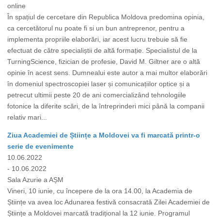
online
În spațiul de cercetare din Republica Moldova predomina opinia,
ca cercetătorul nu poate fi si un bun antreprenor, pentru a
implementa propriile elaborări, iar acest lucru trebuie să fie
efectuat de către specialiștii de altă formație. Specialistul de la
TurningScience, fizician de profesie, David M. Giltner are o altă
opinie în acest sens. Dumnealui este autor a mai multor elaborări
în domeniul spectroscopiei laser și comunicațiilor optice și a
petrecut ultimii peste 20 de ani comercializând tehnologiile
fotonice la diferite scări, de la întreprinderi mici până la companii
relativ mari...
Ziua Academiei de Științe a Moldovei va fi marcată printr-o
serie de evenimente
10.06.2022
- 10.06.2022
Sala Azurie a AȘM
Vineri, 10 iunie, cu începere de la ora 14.00, la Academia de
Științe va avea loc Adunarea festivă consacrată Zilei Academiei de
Științe a Moldovei marcată tradițional la 12 iunie. Programul