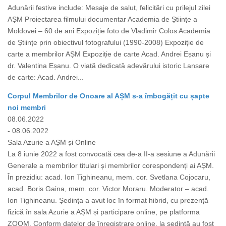
Adunării festive include: Mesaje de salut, felicitări cu prilejul zilei
AȘM Proiectarea filmului documentar Academia de Științe a
Moldovei – 60 de ani Expoziție foto de Vladimir Colos Academia
de Științe prin obiectivul fotografului (1990-2008) Expoziție de
carte a membrilor AȘM Expoziție de carte Acad. Andrei Eșanu și
dr. Valentina Eșanu. O viață dedicată adevărului istoric Lansare
de carte: Acad. Andrei...
Corpul Membrilor de Onoare al AȘM s-a îmbogățit cu șapte
noi membri
08.06.2022
- 08.06.2022
Sala Azurie a AȘM și Online
La 8 iunie 2022 a fost convocată cea de-a II-a sesiune a Adunării
Generale a membrilor titulari și membrilor corespondenți ai AȘM.
În prezidiu: acad. Ion Tighineanu, mem. cor. Svetlana Cojocaru,
acad. Boris Gaina, mem. cor. Victor Moraru. Moderator – acad.
Ion Tighineanu. Ședința a avut loc în format hibrid, cu prezență
fizică în sala Azurie a AȘM și participare online, pe platforma
ZOOM. Conform datelor de înregistrare online, la ședință au fost