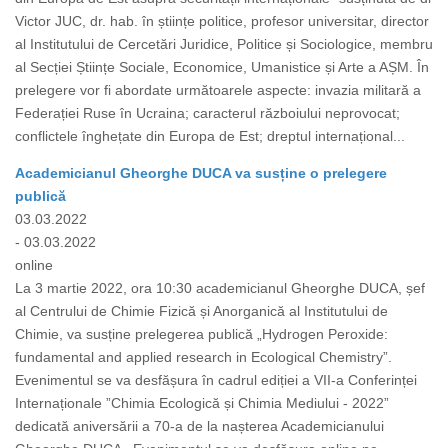
Victor JUC, dr. hab. în științe politice, profesor universitar, director
al Institutului de Cercetări Juridice, Politice și Sociologice, membru
al Secției Științe Sociale, Economice, Umanistice și Arte a AȘM. În
prelegere vor fi abordate următoarele aspecte: invazia militară a
Federației Ruse în Ucraina; caracterul războiului neprovocat;
conflictele înghețate din Europa de Est; dreptul internațional...
Academicianul Gheorghe DUCA va susține o prelegere
publică
03.03.2022
- 03.03.2022
online
La 3 martie 2022, ora 10:30 academicianul Gheorghe DUCA, șef
al Centrului de Chimie Fizică și Anorganică al Institutului de
Chimie, va susține prelegerea publică „Hydrogen Peroxide:
fundamental and applied research in Ecological Chemistry”.
Evenimentul se va desfășura în cadrul ediției a VII-a Conferinței
Internaționale ”Chimia Ecologică și Chimia Mediului - 2022”
dedicată aniversării a 70-a de la nașterea Academicianului