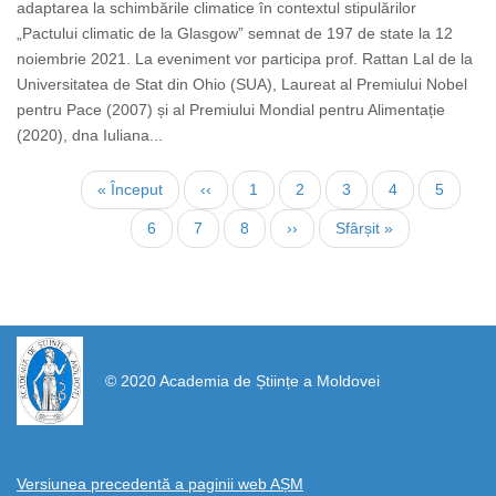
adaptarea la schimbările climatice în contextul stipulărilor
„Pactului climatic de la Glasgow” semnat de 197 de state la 12
noiembrie 2021. La eveniment vor participa prof. Rattan Lal de la
Universitatea de Stat din Ohio (SUA), Laureat al Premiului Nobel
pentru Pace (2007) și al Premiului Mondial pentru Alimentație
(2020), dna Iuliana...
Нумерация
Первая
« Început
←
‹‹
Страница
1
Страница
2
Страница
3
Страница
4
Текуща
5
страниц
страница
страниц
Страница
6
Страница
7
Страница
8
Следующая
››
Последняя
Sfârșit »
страница
страница
https://propletenie.ru/
© 2020 Academia de Științe a Moldovei
Versiunea precedentă a paginii web AȘM