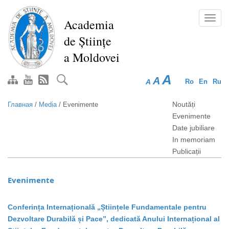
Перейти
к
Toggl
Academia
основному
navig
de Științe
содержанию
a Moldovei
A
A
A
Ro
En
Ru
Noutăți
Главная
/
Media
/
Evenimente
Evenimente
Date jubiliare
In memoriam
Publicații
Evenimente
Conferința Internațională „Științele Fundamentale pentru
Dezvoltare Durabilă și Pace”, dedicată Anului Internațional al