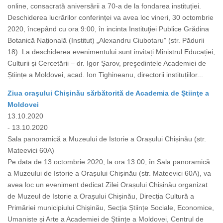
online, consacrată aniversării a 70-a de la fondarea instituției.
Deschiderea lucrărilor conferinței va avea loc vineri, 30 octombrie
2020, începând cu ora 9:00, în incinta Instituţiei Publice Grădina
Botanică Națională (Institut) „Alexandru Ciubotaru” (str. Pădurii
18). La deschiderea evenimentului sunt invitați Ministrul Educației,
Culturii și Cercetării – dr. Igor Șarov, preşedintele Academiei de
Științe a Moldovei, acad. Ion Tighineanu, directorii instituțiilor...
Ziua oraşului Chişinău sărbătorită de Academia de Ştiinţe a
Moldovei
13.10.2020
- 13.10.2020
Sala panoramică a Muzeului de Istorie a Orașului Chișinău (str.
Mateevici 60A)
Pe data de 13 octombrie 2020, la ora 13.00, în Sala panoramică
a Muzeului de Istorie a Orașului Chișinău (str. Mateevici 60A), va
avea loc un eveniment dedicat Zilei Orașului Chișinău organizat
de Muzeul de Istorie a Orașului Chișinău, Direcția Cultură a
Primăriei municipiului Chișinău, Secția Științe Sociale, Economice,
Umaniste și Arte a Academiei de Științe a Moldovei, Centrul de