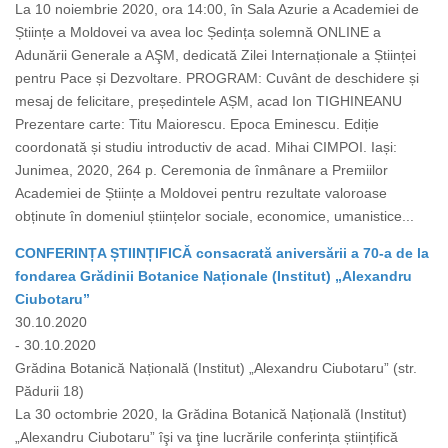
La 10 noiembrie 2020, ora 14:00, în Sala Azurie a Academiei de
Științe a Moldovei va avea loc Ședința solemnă ONLINE a
Adunării Generale a AŞM, dedicată Zilei Internaționale a Științei
pentru Pace și Dezvoltare. PROGRAM: Cuvânt de deschidere și
mesaj de felicitare, președintele AȘM, acad Ion TIGHINEANU
Prezentare carte: Titu Maiorescu. Epoca Eminescu. Ediție
coordonată și studiu introductiv de acad. Mihai CIMPOI. Iași:
Junimea, 2020, 264 p. Ceremonia de înmânare a Premiilor
Academiei de Științe a Moldovei pentru rezultate valoroase
obținute în domeniul științelor sociale, economice, umanistice...
CONFERINȚA ȘTIINȚIFICĂ consacrată aniversării a 70-a de la
fondarea Grădinii Botanice Naționale (Institut) „Alexandru
Ciubotaru”
30.10.2020
- 30.10.2020
Grădina Botanică Națională (Institut) „Alexandru Ciubotaru” (str.
Pădurii 18)
La 30 octombrie 2020, la Grădina Botanică Națională (Institut)
„Alexandru Ciubotaru” îşi va ţine lucrările conferința științifică