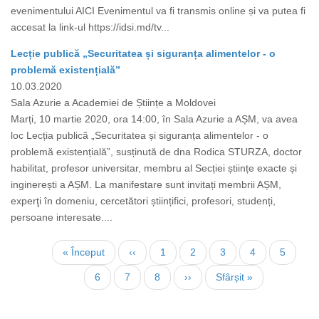
evenimentului AICI Evenimentul va fi transmis online și va putea fi
accesat la link-ul https://idsi.md/tv...
Lecție publică „Securitatea și siguranța alimentelor - o
problemă existențială”
10.03.2020
Sala Azurie a Academiei de Științe a Moldovei
Marți, 10 martie 2020, ora 14:00, în Sala Azurie a AȘM, va avea
loc Lecția publică „Securitatea și siguranța alimentelor - o
problemă existențială”, susținută de dna Rodica STURZA, doctor
habilitat, profesor universitar, membru al Secției științe exacte și
inginerești a AȘM. La manifestare sunt invitați membrii AȘM,
experţi în domeniu, cercetători științifici, profesori, studenți,
persoane interesate....
Нумерация
Первая
« Început
←
‹‹
Страница
1
Страница
2
Страница
3
Страница
4
Страни
5
страниц
страница
Страница
6
Текущая
7
Страница
8
Следующая
››
Последняя
Sfârșit »
страница
страница
страница