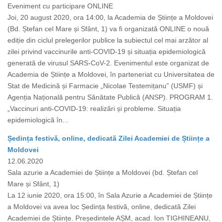
Eveniment cu participare ONLINE
Joi, 20 august 2020, ora 14:00, la Academia de Științe a Moldovei
(Bd. Ștefan cel Mare și Sfânt, 1) va fi organizată ONLINE o nouă
ediție din ciclul prelegerilor publice la subiectul cel mai arzător al
zilei privind vaccinurile anti-COVID-19 și situația epidemiologică
generată de virusul SARS-CoV-2. Evenimentul este organizat de
Academia de Științe a Moldovei, în parteneriat cu Universitatea de
Stat de Medicină și Farmacie „Nicolae Testemițanu” (USMF) și
Agenția Națională pentru Sănătate Publică (ANSP). PROGRAM 1.
„Vaccinuri anti-COVID-19: realizări și probleme. Situația
epidemiologică în...
Ședința festivă, online, dedicată Zilei Academiei de Științe a
Moldovei
12.06.2020
Sala azurie a Academiei de Științe a Moldovei (bd. Ștefan cel
Mare și Sfânt, 1)
La 12 iunie 2020, ora 15:00, în Sala Azurie a Academiei de Științe
a Moldovei va avea loc Ședința festivă, online, dedicată Zilei
Academiei de Științe. Președintele AȘM, acad. Ion TIGHINEANU,