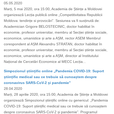
05.05.2020
Marți, 5 mai 2020, ora 15:00, Academia de Științe a Moldovei
organizează Lecția publică online „Competitivitatea Republicii
Moldova: tendințe si provocări”. Sesiunea va fi susținută de:
Academician Grigore BELOSTECINIC, doctor habilitat în
economie, profesor universitar, membru al Secției științe sociale,
economice, umanistice și arte a AȘM, rector ASEM Membrul
corespondent al AȘM Alexandru STRATAN, doctor habilitat în
economie, profesor universitar, membru al Secției științe sociale,
economice, umanistice și arte a AȘM, director al Institutului
Național de Cercetări Economice al MECC Lecția...
Simpozionul științific online „Pandemia COVID-19: Suport
științific medical sau ce trebuie să cunoaștem despre
coronavirus SARS-CoV-2 și pandemie”
28.04.2020
Marți, 28 aprilie 2020, ora 15:00, Academia de Științe a Moldovei
organizează Simpozionul științific online cu genericul: „Pandemia
COVID-19: Suport științific medical sau ce trebuie să cunoaștem
despre coronavirus SARS-CoV-2 și pandemie”. Programul