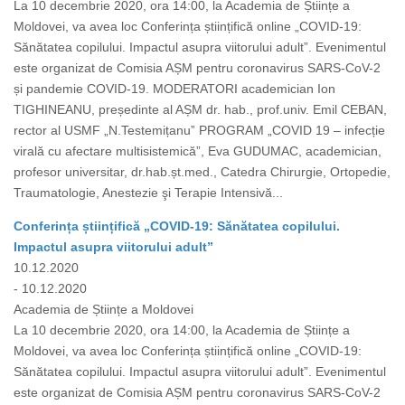
La 10 decembrie 2020, ora 14:00, la Academia de Științe a
Moldovei, va avea loc Conferința științifică online „COVID-19:
Sănătatea copilului. Impactul asupra viitorului adult”. Evenimentul
este organizat de Comisia AȘM pentru coronavirus SARS-CoV-2
și pandemie COVID-19. MODERATORI academician Ion
TIGHINEANU, președinte al AȘM dr. hab., prof.univ. Emil CEBAN,
rector al USMF „N.Testemițanuˮ PROGRAM „COVID 19 – infecție
virală cu afectare multisistemică”, Eva GUDUMAC, academician,
profesor universitar, dr.hab.șt.med., Catedra Chirurgie, Ortopedie,
Traumatologie, Anestezie şi Terapie Intensivă...
Conferința științifică „COVID-19: Sănătatea copilului.
Impactul asupra viitorului adult”
10.12.2020
- 10.12.2020
Academia de Științe a Moldovei
La 10 decembrie 2020, ora 14:00, la Academia de Științe a
Moldovei, va avea loc Conferința științifică online „COVID-19:
Sănătatea copilului. Impactul asupra viitorului adult”. Evenimentul
este organizat de Comisia AȘM pentru coronavirus SARS-CoV-2