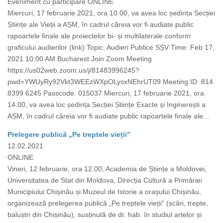
Eveniment cu participare ONLINE
Miercuri, 17 februarie 2021, ora 10.00, va avea loc ședința Secției
Științe ale Vieții a AȘM, în cadrul căreia vor fi audiate public
rapoartele finale ale proiectelor bi- și multilaterale conform
graficului audierilor (link) Topic: Audieri Publice SȘV Time: Feb 17,
2021 10:00 AM Bucharest Join Zoom Meeting
https://us02web.zoom.us/j/81483996245?
pwd=YWUyRy92Vkt3WEEzWXpOLysxNEhrUT09 Meeting ID: 814
8399 6245 Passcode: 015037 Miercuri, 17 februarie 2021, ora
14.00, va avea loc ședința Secției Științe Exacte și Inginerești a
AȘM, în cadrul căreia vor fi audiate public rapoartele finale ale...
Prelegere publică „Pe treptele vieții”
12.02.2021
ONLINE
Vineri, 12 februarie, ora 12.00, Academia de Științe a Moldovei,
Universitatea de Stat din Moldova, Direcția Cultură a Primăriei
Municipiului Chișinău și Muzeul de Istorie a orașului Chișinău,
organizează prelegerea publică „Pe treptele vieții” (scări, trepte,
baluștri din Chișinău), susținută de dr. hab. în studiul artelor și