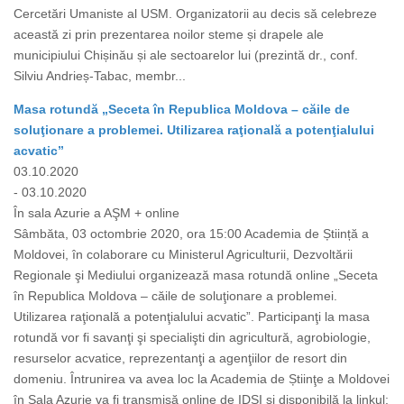
Cercetări Umaniste al USM. Organizatorii au decis să celebreze
această zi prin prezentarea noilor steme și drapele ale
municipiului Chișinău și ale sectoarelor lui (prezintă dr., conf.
Silviu Andrieș-Tabac, membr...
Masa rotundă „Seceta în Republica Moldova – căile de
soluţionare a problemei. Utilizarea raţională a potenţialului
acvatic”
03.10.2020
- 03.10.2020
În sala Azurie a AŞM + online
Sâmbăta, 03 octombrie 2020, ora 15:00 Academia de Știință a
Moldovei, în colaborare cu Ministerul Agriculturii, Dezvoltării
Regionale şi Mediului organizează masa rotundă online „Seceta
în Republica Moldova – căile de soluţionare a problemei.
Utilizarea raţională a potenţialului acvatic”. Participanţi la masa
rotundă vor fi savanţi şi specialişti din agricultură, agrobiologie,
resurselor acvatice, reprezentanţi a agenţiilor de resort din
domeniu. Întrunirea va avea loc la Academia de Știinţe a Moldovei
în Sala Azurie va fi transmisă online de IDSI şi disponibilă la linkul: