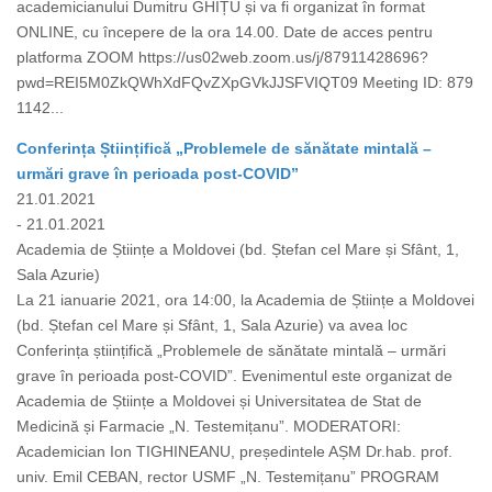
academicianului Dumitru GHIȚU și va fi organizat în format
ONLINE, cu începere de la ora 14.00. Date de acces pentru
platforma ZOOM https://us02web.zoom.us/j/87911428696?
pwd=REI5M0ZkQWhXdFQvZXpGVkJJSFVIQT09 Meeting ID: 879
1142...
Conferința Științifică „Problemele de sănătate mintală –
urmări grave în perioada post-COVID”
21.01.2021
- 21.01.2021
Academia de Științe a Moldovei (bd. Ștefan cel Mare și Sfânt, 1,
Sala Azurie)
La 21 ianuarie 2021, ora 14:00, la Academia de Științe a Moldovei
(bd. Ștefan cel Mare și Sfânt, 1, Sala Azurie) va avea loc
Conferința științifică „Problemele de sănătate mintală – urmări
grave în perioada post-COVID”. Evenimentul este organizat de
Academia de Științe a Moldovei și Universitatea de Stat de
Medicină și Farmacie „N. Testemițanu”. MODERATORI:
Academician Ion TIGHINEANU, președintele AȘM Dr.hab. prof.
univ. Emil CEBAN, rector USMF „N. Testemițanu” PROGRAM