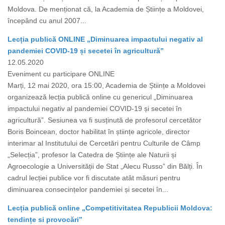
Moldova. De menționat că, la Academia de Științe a Moldovei,
începând cu anul 2007...
Lecția publică ONLINE „Diminuarea impactului negativ al
pandemiei COVID-19 și secetei în agricultură”
12.05.2020
Eveniment cu participare ONLINE
Marți, 12 mai 2020, ora 15:00, Academia de Științe a Moldovei
organizează lecția publică online cu genericul „Diminuarea
impactului negativ al pandemiei COVID-19 și secetei în
agricultură”. Sesiunea va fi susținută de profesorul cercetător
Boris Boincean, doctor habilitat în științe agricole, director
interimar al Institutului de Cercetări pentru Culturile de Câmp
„Selecția”, profesor la Catedra de Științe ale Naturii și
Agroecologie a Universității de Stat „Alecu Russo” din Bălți. În
cadrul lecției publice vor fi discutate atât măsuri pentru
diminuarea consecințelor pandemiei și secetei în...
Lecția publică online „Competitivitatea Republicii Moldova:
tendințe si provocări”