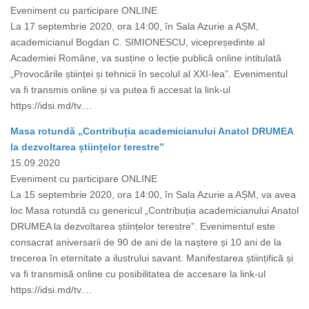
Eveniment cu participare ONLINE
La 17 septembrie 2020, ora 14:00, în Sala Azurie a AȘM,
academicianul Bogdan C. SIMIONESCU, vicepreședinte al
Academiei Române, va susține o lecție publică online intitulată
„Provocările științei și tehnicii în secolul al XXI-lea”. Evenimentul
va fi transmis online și va putea fi accesat la link-ul
https://idsi.md/tv....
Masa rotundă „Contribuția academicianului Anatol DRUMEA
la dezvoltarea științelor terestre”
15.09.2020
Eveniment cu participare ONLINE
La 15 septembrie 2020, ora 14:00, în Sala Azurie a AȘM, va avea
loc Masa rotundă cu genericul „Contribuția academicianului Anatol
DRUMEA la dezvoltarea științelor terestre”. Evenimentul este
consacrat aniversarii de 90 de ani de la naștere și 10 ani de la
trecerea în eternitate a ilustrului savant. Manifestarea științifică și
va fi transmisă online cu posibilitatea de accesare la link-ul
https://idsi.md/tv....