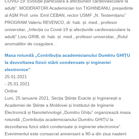
COVID-19: Evoluție particulară a afecțiunilor cardiovasculare la
adulți”. MODERATORI Academician Ion TIGHINEANU, președinte
al AȘM Prof. univ. Emil CEBAN, rector USMF „N. Testemițanu”
PROGRAM Valeriu REVENCO, dr. hab. șt. med., profesor
universitar, „Infecția cu Covid-19 și afecțiunile cardiovasculare la
adulți” Liviu GRIB, dr. hab. șt. med., profesor universitar, „Rolul
anomaliilor de coagulare...
Masa rotundă „Contribuția academicianului Dumitru GHIȚU
la dezvoltarea fizicii stării condensate și ingineriei
electronice”
25.01.2021
- 25.01.2021
Online
Luni, 25 ianuarie 2021, Secția Științe Exacte și Inginerești a
Academiei de Științe a Moldovei și Institutul de Inginerie
Electronică și Nanotehnologii „Dumitru Ghițu” organizează masa
rotundă „Contribuția academicianului Dumitru GHIȚU la
dezvoltarea fizicii stării condensate și ingineriei electronice”.
Evenimentul este consacrat aniversarii a 90-a din ziua nașterii