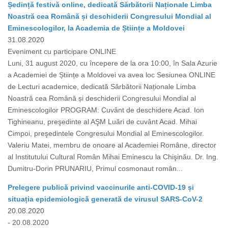
Ședință festivă online, dedicată Sărbătorii Naționale Limba
Noastră cea Română și deschiderii Congresului Mondial al
Eminescologilor, la Academia de Științe a Moldovei
31.08.2020
Eveniment cu participare ONLINE
Luni, 31 august 2020, cu începere de la ora 10:00, în Sala Azurie
a Academiei de Științe a Moldovei va avea loc Sesiunea ONLINE
de Lecturi academice, dedicată Sărbătorii Naționale Limba
Noastră cea Română și deschiderii Congresului Mondial al
Eminescologilor PROGRAM: Cuvânt de deschidere Acad. Ion
Tighineanu, preşedinte al AŞM Luări de cuvânt Acad. Mihai
Cimpoi, preşedintele Congresului Mondial al Eminescologilor.
Valeriu Matei, membru de onoare al Academiei Române, director
al Institutului Cultural Român Mihai Eminescu la Chişinău. Dr. Ing.
Dumitru-Dorin PRUNARIU, Primul cosmonaut român...
Prelegere publică privind vaccinurile anti-COVID-19 și
situația epidemiologică generată de virusul SARS-CoV-2
20.08.2020
- 20.08.2020