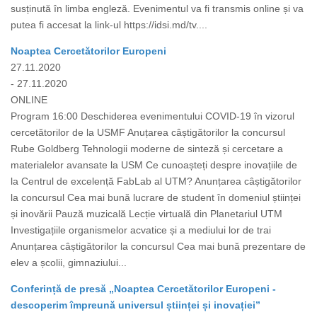
susținută în limba engleză. Evenimentul va fi transmis online și va
putea fi accesat la link-ul https://idsi.md/tv....
Noaptea Cercetătorilor Europeni
27.11.2020
- 27.11.2020
ONLINE
Program 16:00 Deschiderea evenimentului COVID-19 în vizorul
cercetătorilor de la USMF Anuțarea câștigătorilor la concursul
Rube Goldberg Tehnologii moderne de sinteză și cercetare a
materialelor avansate la USM Ce cunoașteți despre inovațiile de
la Centrul de excelență FabLab al UTM? Anunțarea câștigătorilor
la concursul Cea mai bună lucrare de student în domeniul științei
și inovării Pauză muzicală Lecție virtuală din Planetariul UTM
Investigațiile organismelor acvatice și a mediului lor de trai
Anunțarea câștigătorilor la concursul Cea mai bună prezentare de
elev a școlii, gimnaziului...
Conferință de presă „Noaptea Cercetătorilor Europeni -
descoperim împreună universul științei și inovației”