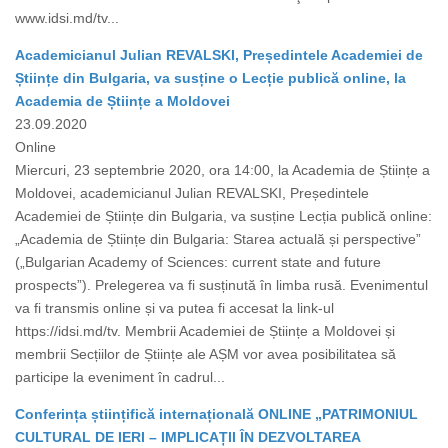
www.idsi.md/tv...
Academicianul Julian REVALSKI, Președintele Academiei de
Științe din Bulgaria, va susține o Lecție publică online, la
Academia de Științe a Moldovei
23.09.2020
Online
Miercuri, 23 septembrie 2020, ora 14:00, la Academia de Științe a
Moldovei, academicianul Julian REVALSKI, Președintele
Academiei de Științe din Bulgaria, va susține Lecția publică online:
„Academia de Științe din Bulgaria: Starea actuală și perspective”
(„Bulgarian Academy of Sciences: current state and future
prospects”). Prelegerea va fi susținută în limba rusă. Evenimentul
va fi transmis online și va putea fi accesat la link-ul
https://idsi.md/tv. Membrii Academiei de Științe a Moldovei și
membrii Secțiilor de Științe ale AȘM vor avea posibilitatea să
participe la eveniment în cadrul...
Conferința științifică internațională ONLINE „PATRIMONIUL
CULTURAL DE IERI – IMPLICAȚII ÎN DEZVOLTAREA