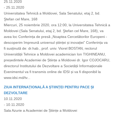
25.11.2020
- 25.11.2020
Universitatea Tehnică a Moldovei, Sala Senatului, etaj 2, bd.
Ştefan cel Mare, 168
Miercuri, 25 noiembrie 2020, ora 12:00, la Universitatea Tehnică a
Moldovei (Sala Senatului, etaj 2, bd. Ştefan cel Mare, 168), va
avea loc Conferința de presă „Noaptea Cercetătorilor Europeni -
descoperim împreună universul științei și inovației” Conferința va
fi susținută de: dr.hab., prof. univ. Viorel BOSTAN, rectorul
Universității Tehnice a Moldovei academician Ion TIGHINEANU,
președintele Academiei de Științe a Moldovei dr. Igor COJOCARU,
directorul Institutului de Dezvoltare a Societății Informaționale
Evenimentul va fi transmis online de IDSI și va fi disponibil la
www.idsi.md/tv...
ZIUA INTERNAȚIONALĂ A ȘTIINȚEI PENTRU PACE ȘI
DEZVOLTARE
10.11.2020
- 10.11.2020
Sala Azurie a Academiei de Științe a Moldovei