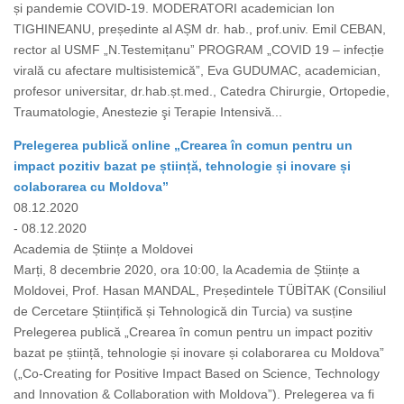
și pandemie COVID-19. MODERATORI academician Ion
TIGHINEANU, președinte al AȘM dr. hab., prof.univ. Emil CEBAN,
rector al USMF „N.Testemițanuˮ PROGRAM „COVID 19 – infecție
virală cu afectare multisistemică”, Eva GUDUMAC, academician,
profesor universitar, dr.hab.șt.med., Catedra Chirurgie, Ortopedie,
Traumatologie, Anestezie şi Terapie Intensivă...
Prelegerea publică online „Crearea în comun pentru un
impact pozitiv bazat pe știință, tehnologie și inovare și
colaborarea cu Moldova”
08.12.2020
- 08.12.2020
Academia de Științe a Moldovei
Marți, 8 decembrie 2020, ora 10:00, la Academia de Științe a
Moldovei, Prof. Hasan MANDAL, Președintele TÜBİTAK (Consiliul
de Cercetare Științifică și Tehnologică din Turcia) va susține
Prelegerea publică „Crearea în comun pentru un impact pozitiv
bazat pe știință, tehnologie și inovare și colaborarea cu Moldova”
(„Co-Creating for Positive Impact Based on Science, Technology
and Innovation & Collaboration with Moldova”). Prelegerea va fi