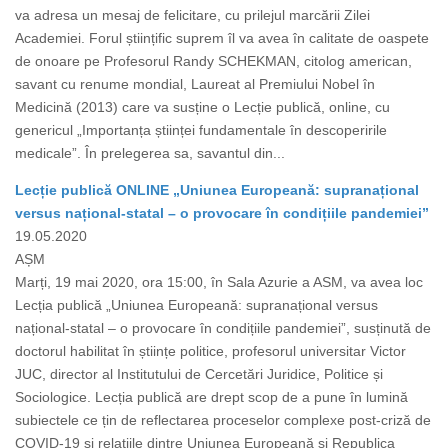
va adresa un mesaj de felicitare, cu prilejul marcării Zilei
Academiei. Forul științific suprem îl va avea în calitate de oaspete
de onoare pe Profesorul Randy SCHEKMAN, citolog american,
savant cu renume mondial, Laureat al Premiului Nobel în
Medicină (2013) care va susține o Lecție publică, online, cu
genericul „Importanța științei fundamentale în descoperirile
medicale”. În prelegerea sa, savantul din...
Lecție publică ONLINE „Uniunea Europeană: supranațional
versus național-statal – o provocare în condițiile pandemiei”
19.05.2020
AȘM
Marți, 19 mai 2020, ora 15:00, în Sala Azurie a ASM, va avea loc
Lecția publică „Uniunea Europeană: supranațional versus
național-statal – o provocare în condițiile pandemiei”, susținută de
doctorul habilitat în științe politice, profesorul universitar Victor
JUC, director al Institutului de Cercetări Juridice, Politice și
Sociologice. Lecția publică are drept scop de a pune în lumină
subiectele ce țin de reflectarea proceselor complexe post-criză de
COVID-19 și relațiile dintre Uniunea Europeană și Republica