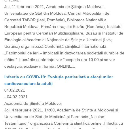
ONLINE
Joi, 11 februarie 2021, Academia de Științe a Moldovei,
Universitatea de Stat din Moldova, Centrul Mitropolitan de
Cercetări TABOR (Iași, România), Biblioteca Națională a
Republicii Moldova, Primăria orașului Buzău (România), Institutul
European pentru Cercetări Multidisciplinare, Buzău și Institutul de
Etnologie al Academiei Naționale de Științe a Ucrainei (Lviv,
Ucraina) organizează Conferință științifică internațională
„Patrimoniul de ieri – implicații în dezvoltarea societății durabile de
mâine”. Lucrările conferinței vor începe la ora 10.00 și se vor
desfășura exclusiv în format ONLINE...
Infecția cu COVID-19: Evoluție particulară a afecțiunilor
cardiovasculare la adulți
04.02.2021
- 04.02.2021
Academia de Științe a Moldovei
Joi, 4 februarie 2021, 14:00, Academia de Științe a Moldovei și
Universitatea de Stat de Medicină și Farmacie „Nicolae
Testemițanu,” organizează Conferință științifică online „Infecția cu