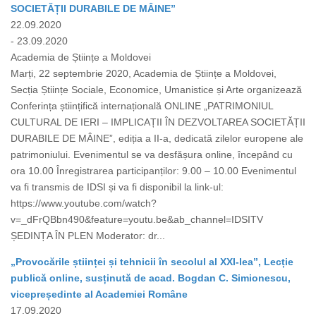
SOCIETĂȚII DURABILE DE MÂINE”
22.09.2020
- 23.09.2020
Academia de Științe a Moldovei
Marți, 22 septembrie 2020, Academia de Științe a Moldovei,
Secția Științe Sociale, Economice, Umanistice și Arte organizează
Conferința științifică internațională ONLINE „PATRIMONIUL
CULTURAL DE IERI – IMPLICAȚII ÎN DEZVOLTAREA SOCIETĂȚII
DURABILE DE MÂINE”, ediția a II-a, dedicată zilelor europene ale
patrimoniului. Evenimentul se va desfășura online, începând cu
ora 10.00 Înregistrarea participanților: 9.00 – 10.00 Evenimentul
va fi transmis de IDSI și va fi disponibil la link-ul:
https://www.youtube.com/watch?
v=_dFrQBbn490&feature=youtu.be&ab_channel=IDSITV
ȘEDINȚA ÎN PLEN Moderator: dr...
„Provocările științei și tehnicii în secolul al XXI-lea”, Lecție
publică online, susținută de acad. Bogdan C. Simionescu,
vicepreședinte al Academiei Române
17.09.2020