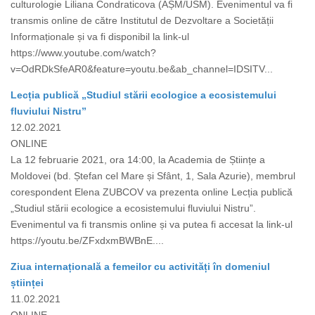
culturologie Liliana Condraticova (AȘM/USM). Evenimentul va fi
transmis online de către Institutul de Dezvoltare a Societății
Informaționale și va fi disponibil la link-ul
https://www.youtube.com/watch?
v=OdRDkSfeAR0&feature=youtu.be&ab_channel=IDSITV...
Lecția publică „Studiul stării ecologice a ecosistemului
fluviului Nistru”
12.02.2021
ONLINE
La 12 februarie 2021, ora 14:00, la Academia de Științe a
Moldovei (bd. Ștefan cel Mare și Sfânt, 1, Sala Azurie), membrul
corespondent Elena ZUBCOV va prezenta online Lecția publică
„Studiul stării ecologice a ecosistemului fluviului Nistru”.
Evenimentul va fi transmis online și va putea fi accesat la link-ul
https://youtu.be/ZFxdxmBWBnE....
Ziua internațională a femeilor cu activități în domeniul
științei
11.02.2021