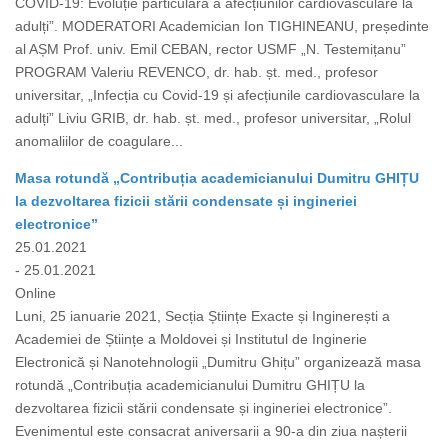
COVID-19: Evoluție particulară a afecțiunilor cardiovasculare la
adulți”. MODERATORI Academician Ion TIGHINEANU, președinte
al AȘM Prof. univ. Emil CEBAN, rector USMF „N. Testemițanu”
PROGRAM Valeriu REVENCO, dr. hab. șt. med., profesor
universitar, „Infecția cu Covid-19 și afecțiunile cardiovasculare la
adulți” Liviu GRIB, dr. hab. șt. med., profesor universitar, „Rolul
anomaliilor de coagulare...
Masa rotundă „Contribuția academicianului Dumitru GHIȚU
la dezvoltarea fizicii stării condensate și ingineriei
electronice”
25.01.2021
- 25.01.2021
Online
Luni, 25 ianuarie 2021, Secția Științe Exacte și Inginerești a
Academiei de Științe a Moldovei și Institutul de Inginerie
Electronică și Nanotehnologii „Dumitru Ghițu” organizează masa
rotundă „Contribuția academicianului Dumitru GHIȚU la
dezvoltarea fizicii stării condensate și ingineriei electronice”.
Evenimentul este consacrat aniversarii a 90-a din ziua nașterii