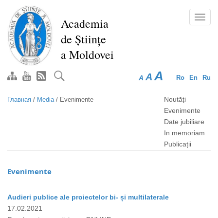
Перейти
к
Toggl
Academia
основному
navig
de Științe
содержанию
a Moldovei
A
A
A
Ro
En
Ru
Noutăți
Главная
/
Media
/
Evenimente
Evenimente
Date jubiliare
In memoriam
Publicații
Evenimente
Audieri publice ale proiectelor bi- și multilaterale
17.02.2021