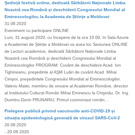
Ședință festivă online, dedicată Sărbătorii Naționale Limba
Noastră cea Română și deschiderii Congresului Mondial al
Eminescologilor, la Academia de Științe a Moldovei
31.08.2020
Eveniment cu participare ONLINE
Luni, 31 august 2020, cu începere de la ora 10:00, în Sala Azurie
a Academiei de Științe a Moldovei va avea loc Sesiunea ONLINE
de Lecturi academice, dedicată Sărbătorii Naționale Limba
Noastră cea Română și deschiderii Congresului Mondial al
Eminescologilor PROGRAM: Cuvânt de deschidere Acad. Ion
Tighineanu, preşedinte al AŞM Luări de cuvânt Acad. Mihai
Cimpoi, preşedintele Congresului Mondial al Eminescologilor.
Valeriu Matei, membru de onoare al Academiei Române, director
al Institutului Cultural Român Mihai Eminescu la Chişinău. Dr. Ing.
Dumitru-Dorin PRUNARIU, Primul cosmonaut român...
Prelegere publică privind vaccinurile anti-COVID-19 și
situația epidemiologică generată de virusul SARS-CoV-2
20.08.2020
- 20.08.2020