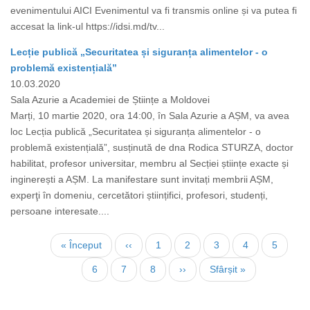
evenimentului AICI Evenimentul va fi transmis online și va putea fi
accesat la link-ul https://idsi.md/tv...
Lecție publică „Securitatea și siguranța alimentelor - o
problemă existențială”
10.03.2020
Sala Azurie a Academiei de Științe a Moldovei
Marți, 10 martie 2020, ora 14:00, în Sala Azurie a AȘM, va avea
loc Lecția publică „Securitatea și siguranța alimentelor - o
problemă existențială”, susținută de dna Rodica STURZA, doctor
habilitat, profesor universitar, membru al Secției științe exacte și
inginerești a AȘM. La manifestare sunt invitați membrii AȘM,
experţi în domeniu, cercetători științifici, profesori, studenți,
persoane interesate....
Нумерация
Первая
« Început
←
‹‹
Страница
1
Страница
2
Страница
3
Страница
4
Страни
5
страниц
страница
Страница
6
Текущая
7
Страница
8
Следующая
››
Последняя
Sfârșit »
страница
страница
страница