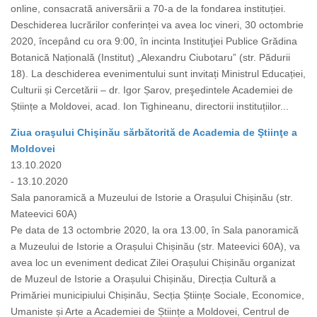
online, consacrată aniversării a 70-a de la fondarea instituției.
Deschiderea lucrărilor conferinței va avea loc vineri, 30 octombrie
2020, începând cu ora 9:00, în incinta Instituţiei Publice Grădina
Botanică Națională (Institut) „Alexandru Ciubotaru” (str. Pădurii
18). La deschiderea evenimentului sunt invitați Ministrul Educației,
Culturii și Cercetării – dr. Igor Șarov, preşedintele Academiei de
Științe a Moldovei, acad. Ion Tighineanu, directorii instituțiilor...
Ziua oraşului Chişinău sărbătorită de Academia de Ştiinţe a
Moldovei
13.10.2020
- 13.10.2020
Sala panoramică a Muzeului de Istorie a Orașului Chișinău (str.
Mateevici 60A)
Pe data de 13 octombrie 2020, la ora 13.00, în Sala panoramică
a Muzeului de Istorie a Orașului Chișinău (str. Mateevici 60A), va
avea loc un eveniment dedicat Zilei Orașului Chișinău organizat
de Muzeul de Istorie a Orașului Chișinău, Direcția Cultură a
Primăriei municipiului Chișinău, Secția Științe Sociale, Economice,
Umaniste și Arte a Academiei de Științe a Moldovei, Centrul de