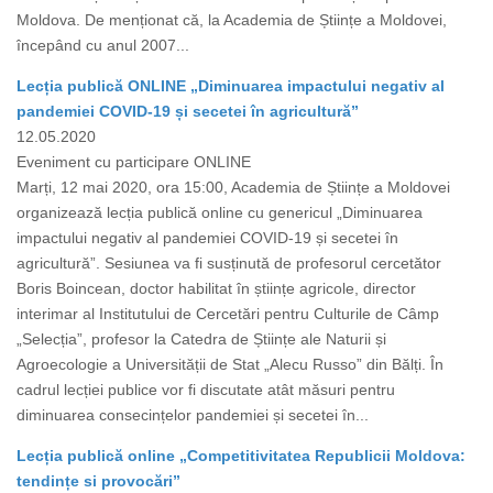
Moldova. De menționat că, la Academia de Științe a Moldovei,
începând cu anul 2007...
Lecția publică ONLINE „Diminuarea impactului negativ al
pandemiei COVID-19 și secetei în agricultură”
12.05.2020
Eveniment cu participare ONLINE
Marți, 12 mai 2020, ora 15:00, Academia de Științe a Moldovei
organizează lecția publică online cu genericul „Diminuarea
impactului negativ al pandemiei COVID-19 și secetei în
agricultură”. Sesiunea va fi susținută de profesorul cercetător
Boris Boincean, doctor habilitat în științe agricole, director
interimar al Institutului de Cercetări pentru Culturile de Câmp
„Selecția”, profesor la Catedra de Științe ale Naturii și
Agroecologie a Universității de Stat „Alecu Russo” din Bălți. În
cadrul lecției publice vor fi discutate atât măsuri pentru
diminuarea consecințelor pandemiei și secetei în...
Lecția publică online „Competitivitatea Republicii Moldova:
tendințe si provocări”