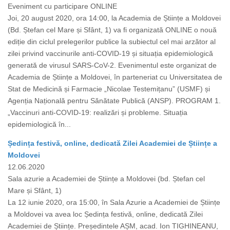
Eveniment cu participare ONLINE
Joi, 20 august 2020, ora 14:00, la Academia de Științe a Moldovei
(Bd. Ștefan cel Mare și Sfânt, 1) va fi organizată ONLINE o nouă
ediție din ciclul prelegerilor publice la subiectul cel mai arzător al
zilei privind vaccinurile anti-COVID-19 și situația epidemiologică
generată de virusul SARS-CoV-2. Evenimentul este organizat de
Academia de Științe a Moldovei, în parteneriat cu Universitatea de
Stat de Medicină și Farmacie „Nicolae Testemițanu” (USMF) și
Agenția Națională pentru Sănătate Publică (ANSP). PROGRAM 1.
„Vaccinuri anti-COVID-19: realizări și probleme. Situația
epidemiologică în...
Ședința festivă, online, dedicată Zilei Academiei de Științe a
Moldovei
12.06.2020
Sala azurie a Academiei de Științe a Moldovei (bd. Ștefan cel
Mare și Sfânt, 1)
La 12 iunie 2020, ora 15:00, în Sala Azurie a Academiei de Științe
a Moldovei va avea loc Ședința festivă, online, dedicată Zilei
Academiei de Științe. Președintele AȘM, acad. Ion TIGHINEANU,