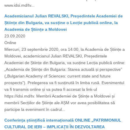
www.idsi.md/tv...
Academicianul Julian REVALSKI, Președintele Academiei de
Științe din Bulgaria, va susține o Lecție publică online, la
Academia de Științe a Moldovei
23.09.2020
Online
Miercuri, 23 septembrie 2020, ora 14:00, la Academia de Științe a
Moldovei, academicianul Julian REVALSKI, Președintele
Academiei de Științe din Bulgaria, va susține Lecția publică online:
„Academia de Științe din Bulgaria: Starea actuală și perspective”
(„Bulgarian Academy of Sciences: current state and future
prospects”). Prelegerea va fi susținută în limba rusă. Evenimentul
va fi transmis online și va putea fi accesat la link-ul
https://idsi.md/tv. Membrii Academiei de Științe a Moldovei și
membrii Secțiilor de Științe ale AȘM vor avea posibilitatea să
participe la eveniment în cadrul...
Conferința științifică internațională ONLINE „PATRIMONIUL
CULTURAL DE IERI – IMPLICAȚII ÎN DEZVOLTAREA