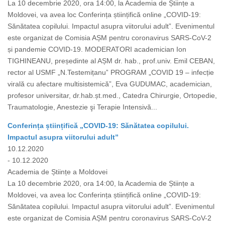
La 10 decembrie 2020, ora 14:00, la Academia de Științe a
Moldovei, va avea loc Conferința științifică online „COVID-19:
Sănătatea copilului. Impactul asupra viitorului adult”. Evenimentul
este organizat de Comisia AȘM pentru coronavirus SARS-CoV-2
și pandemie COVID-19. MODERATORI academician Ion
TIGHINEANU, președinte al AȘM dr. hab., prof.univ. Emil CEBAN,
rector al USMF „N.Testemițanuˮ PROGRAM „COVID 19 – infecție
virală cu afectare multisistemică”, Eva GUDUMAC, academician,
profesor universitar, dr.hab.șt.med., Catedra Chirurgie, Ortopedie,
Traumatologie, Anestezie şi Terapie Intensivă...
Conferința științifică „COVID-19: Sănătatea copilului.
Impactul asupra viitorului adult”
10.12.2020
- 10.12.2020
Academia de Științe a Moldovei
La 10 decembrie 2020, ora 14:00, la Academia de Științe a
Moldovei, va avea loc Conferința științifică online „COVID-19:
Sănătatea copilului. Impactul asupra viitorului adult”. Evenimentul
este organizat de Comisia AȘM pentru coronavirus SARS-CoV-2