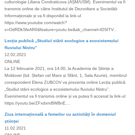
culturologie Liliana Condraticova (AȘM/USM). Evenimentul va fi
transmis online de către Institutul de Dezvoltare a Societății
Informaționale și va fi disponibil la link-ul
https://www.youtube.com/watch?
v=OdRDkSfeAR0&feature=youtu.be&ab_channel=IDSITV...
Lecția publică „Studiul stării ecologice a ecosistemului
fluviului Nistru”
12.02.2021
ONLINE
La 12 februarie 2021, ora 14:00, la Academia de Științe a
Moldovei (bd. Ștefan cel Mare și Sfânt, 1, Sala Azurie), membrul
corespondent Elena ZUBCOV va prezenta online Lecția publică
„Studiul stării ecologice a ecosistemului fluviului Nistru”.
Evenimentul va fi transmis online și va putea fi accesat la link-ul
https://youtu.be/ZFxdxmBWBnE....
Ziua internațională a femeilor cu activități în domeniul
științei
11.02.2021