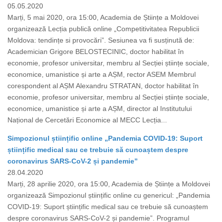
05.05.2020
Marți, 5 mai 2020, ora 15:00, Academia de Științe a Moldovei
organizează Lecția publică online „Competitivitatea Republicii
Moldova: tendințe si provocări”. Sesiunea va fi susținută de:
Academician Grigore BELOSTECINIC, doctor habilitat în
economie, profesor universitar, membru al Secției științe sociale,
economice, umanistice și arte a AȘM, rector ASEM Membrul
corespondent al AȘM Alexandru STRATAN, doctor habilitat în
economie, profesor universitar, membru al Secției științe sociale,
economice, umanistice și arte a AȘM, director al Institutului
Național de Cercetări Economice al MECC Lecția...
Simpozionul științific online „Pandemia COVID-19: Suport
științific medical sau ce trebuie să cunoaștem despre
coronavirus SARS-CoV-2 și pandemie”
28.04.2020
Marți, 28 aprilie 2020, ora 15:00, Academia de Științe a Moldovei
organizează Simpozionul științific online cu genericul: „Pandemia
COVID-19: Suport științific medical sau ce trebuie să cunoaștem
despre coronavirus SARS-CoV-2 și pandemie”. Programul