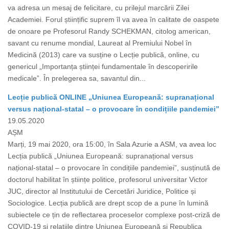
va adresa un mesaj de felicitare, cu prilejul marcării Zilei
Academiei. Forul științific suprem îl va avea în calitate de oaspete
de onoare pe Profesorul Randy SCHEKMAN, citolog american,
savant cu renume mondial, Laureat al Premiului Nobel în
Medicină (2013) care va susține o Lecție publică, online, cu
genericul „Importanța științei fundamentale în descoperirile
medicale”. În prelegerea sa, savantul din...
Lecție publică ONLINE „Uniunea Europeană: supranațional
versus național-statal – o provocare în condițiile pandemiei”
19.05.2020
AȘM
Marți, 19 mai 2020, ora 15:00, în Sala Azurie a ASM, va avea loc
Lecția publică „Uniunea Europeană: supranațional versus
național-statal – o provocare în condițiile pandemiei”, susținută de
doctorul habilitat în științe politice, profesorul universitar Victor
JUC, director al Institutului de Cercetări Juridice, Politice și
Sociologice. Lecția publică are drept scop de a pune în lumină
subiectele ce țin de reflectarea proceselor complexe post-criză de
COVID-19 și relațiile dintre Uniunea Europeană și Republica