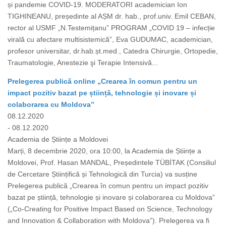
și pandemie COVID-19. MODERATORI academician Ion
TIGHINEANU, președinte al AȘM dr. hab., prof.univ. Emil CEBAN,
rector al USMF „N.Testemițanuˮ PROGRAM „COVID 19 – infecție
virală cu afectare multisistemică”, Eva GUDUMAC, academician,
profesor universitar, dr.hab.șt.med., Catedra Chirurgie, Ortopedie,
Traumatologie, Anestezie şi Terapie Intensivă...
Prelegerea publică online „Crearea în comun pentru un
impact pozitiv bazat pe știință, tehnologie și inovare și
colaborarea cu Moldova”
08.12.2020
- 08.12.2020
Academia de Științe a Moldovei
Marți, 8 decembrie 2020, ora 10:00, la Academia de Științe a
Moldovei, Prof. Hasan MANDAL, Președintele TÜBİTAK (Consiliul
de Cercetare Științifică și Tehnologică din Turcia) va susține
Prelegerea publică „Crearea în comun pentru un impact pozitiv
bazat pe știință, tehnologie și inovare și colaborarea cu Moldova”
(„Co-Creating for Positive Impact Based on Science, Technology
and Innovation & Collaboration with Moldova”). Prelegerea va fi