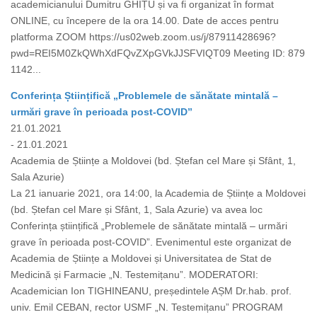
academicianului Dumitru GHIȚU și va fi organizat în format
ONLINE, cu începere de la ora 14.00. Date de acces pentru
platforma ZOOM https://us02web.zoom.us/j/87911428696?
pwd=REI5M0ZkQWhXdFQvZXpGVkJJSFVIQT09 Meeting ID: 879
1142...
Conferința Științifică „Problemele de sănătate mintală –
urmări grave în perioada post-COVID”
21.01.2021
- 21.01.2021
Academia de Științe a Moldovei (bd. Ștefan cel Mare și Sfânt, 1,
Sala Azurie)
La 21 ianuarie 2021, ora 14:00, la Academia de Științe a Moldovei
(bd. Ștefan cel Mare și Sfânt, 1, Sala Azurie) va avea loc
Conferința științifică „Problemele de sănătate mintală – urmări
grave în perioada post-COVID”. Evenimentul este organizat de
Academia de Științe a Moldovei și Universitatea de Stat de
Medicină și Farmacie „N. Testemițanu”. MODERATORI:
Academician Ion TIGHINEANU, președintele AȘM Dr.hab. prof.
univ. Emil CEBAN, rector USMF „N. Testemițanu” PROGRAM