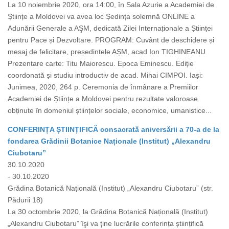
La 10 noiembrie 2020, ora 14:00, în Sala Azurie a Academiei de
Științe a Moldovei va avea loc Ședința solemnă ONLINE a
Adunării Generale a AŞM, dedicată Zilei Internaționale a Științei
pentru Pace și Dezvoltare. PROGRAM: Cuvânt de deschidere și
mesaj de felicitare, președintele AȘM, acad Ion TIGHINEANU
Prezentare carte: Titu Maiorescu. Epoca Eminescu. Ediție
coordonată și studiu introductiv de acad. Mihai CIMPOI. Iași:
Junimea, 2020, 264 p. Ceremonia de înmânare a Premiilor
Academiei de Științe a Moldovei pentru rezultate valoroase
obținute în domeniul științelor sociale, economice, umanistice...
CONFERINȚA ȘTIINȚIFICĂ consacrată aniversării a 70-a de la
fondarea Grădinii Botanice Naționale (Institut) „Alexandru
Ciubotaru”
30.10.2020
- 30.10.2020
Grădina Botanică Națională (Institut) „Alexandru Ciubotaru” (str.
Pădurii 18)
La 30 octombrie 2020, la Grădina Botanică Națională (Institut)
„Alexandru Ciubotaru” îşi va ţine lucrările conferința științifică