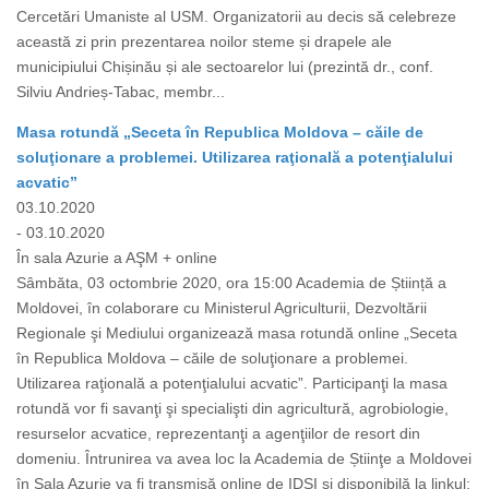
Cercetări Umaniste al USM. Organizatorii au decis să celebreze
această zi prin prezentarea noilor steme și drapele ale
municipiului Chișinău și ale sectoarelor lui (prezintă dr., conf.
Silviu Andrieș-Tabac, membr...
Masa rotundă „Seceta în Republica Moldova – căile de
soluţionare a problemei. Utilizarea raţională a potenţialului
acvatic”
03.10.2020
- 03.10.2020
În sala Azurie a AŞM + online
Sâmbăta, 03 octombrie 2020, ora 15:00 Academia de Știință a
Moldovei, în colaborare cu Ministerul Agriculturii, Dezvoltării
Regionale şi Mediului organizează masa rotundă online „Seceta
în Republica Moldova – căile de soluţionare a problemei.
Utilizarea raţională a potenţialului acvatic”. Participanţi la masa
rotundă vor fi savanţi şi specialişti din agricultură, agrobiologie,
resurselor acvatice, reprezentanţi a agenţiilor de resort din
domeniu. Întrunirea va avea loc la Academia de Știinţe a Moldovei
în Sala Azurie va fi transmisă online de IDSI şi disponibilă la linkul: