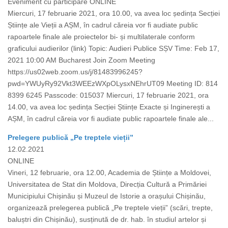
Eveniment cu participare ONLINE
Miercuri, 17 februarie 2021, ora 10.00, va avea loc ședința Secției
Științe ale Vieții a AȘM, în cadrul căreia vor fi audiate public
rapoartele finale ale proiectelor bi- și multilaterale conform
graficului audierilor (link) Topic: Audieri Publice SȘV Time: Feb 17,
2021 10:00 AM Bucharest Join Zoom Meeting
https://us02web.zoom.us/j/81483996245?
pwd=YWUyRy92Vkt3WEEzWXpOLysxNEhrUT09 Meeting ID: 814
8399 6245 Passcode: 015037 Miercuri, 17 februarie 2021, ora
14.00, va avea loc ședința Secției Științe Exacte și Inginerești a
AȘM, în cadrul căreia vor fi audiate public rapoartele finale ale...
Prelegere publică „Pe treptele vieții”
12.02.2021
ONLINE
Vineri, 12 februarie, ora 12.00, Academia de Științe a Moldovei,
Universitatea de Stat din Moldova, Direcția Cultură a Primăriei
Municipiului Chișinău și Muzeul de Istorie a orașului Chișinău,
organizează prelegerea publică „Pe treptele vieții” (scări, trepte,
baluștri din Chișinău), susținută de dr. hab. în studiul artelor și