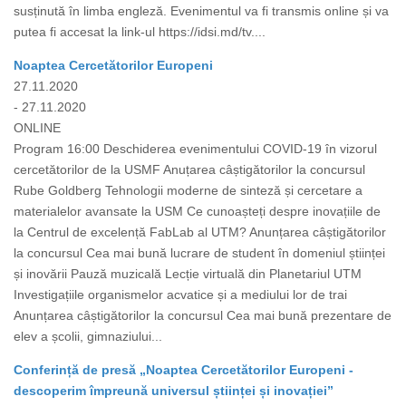
susținută în limba engleză. Evenimentul va fi transmis online și va
putea fi accesat la link-ul https://idsi.md/tv....
Noaptea Cercetătorilor Europeni
27.11.2020
- 27.11.2020
ONLINE
Program 16:00 Deschiderea evenimentului COVID-19 în vizorul
cercetătorilor de la USMF Anuțarea câștigătorilor la concursul
Rube Goldberg Tehnologii moderne de sinteză și cercetare a
materialelor avansate la USM Ce cunoașteți despre inovațiile de
la Centrul de excelență FabLab al UTM? Anunțarea câștigătorilor
la concursul Cea mai bună lucrare de student în domeniul științei
și inovării Pauză muzicală Lecție virtuală din Planetariul UTM
Investigațiile organismelor acvatice și a mediului lor de trai
Anunțarea câștigătorilor la concursul Cea mai bună prezentare de
elev a școlii, gimnaziului...
Conferință de presă „Noaptea Cercetătorilor Europeni -
descoperim împreună universul științei și inovației”