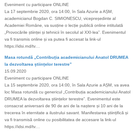
Eveniment cu participare ONLINE
La 17 septembrie 2020, ora 14:00, în Sala Azurie a AȘM,
academicianul Bogdan C. SIMIONESCU, vicepreședinte al
Academiei Române, va susține o lecție publică online intitulată
„Provocările științei și tehnicii în secolul al XXI-lea”. Evenimentul
va fi transmis online și va putea fi accesat la link-ul
https://idsi.md/tv....
Masa rotundă „Contribuția academicianului Anatol DRUMEA
la dezvoltarea științelor terestre”
15.09.2020
Eveniment cu participare ONLINE
La 15 septembrie 2020, ora 14:00, în Sala Azurie a AȘM, va avea
loc Masa rotundă cu genericul „Contribuția academicianului Anatol
DRUMEA la dezvoltarea științelor terestre”. Evenimentul este
consacrat aniversarii de 90 de ani de la naștere și 10 ani de la
trecerea în eternitate a ilustrului savant. Manifestarea științifică și
va fi transmisă online cu posibilitatea de accesare la link-ul
https://idsi.md/tv....