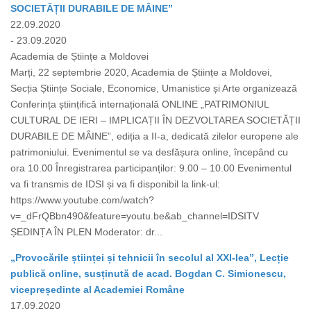
SOCIETĂȚII DURABILE DE MÂINE”
22.09.2020
- 23.09.2020
Academia de Științe a Moldovei
Marți, 22 septembrie 2020, Academia de Științe a Moldovei,
Secția Științe Sociale, Economice, Umanistice și Arte organizează
Conferința științifică internațională ONLINE „PATRIMONIUL
CULTURAL DE IERI – IMPLICAȚII ÎN DEZVOLTAREA SOCIETĂȚII
DURABILE DE MÂINE”, ediția a II-a, dedicată zilelor europene ale
patrimoniului. Evenimentul se va desfășura online, începând cu
ora 10.00 Înregistrarea participanților: 9.00 – 10.00 Evenimentul
va fi transmis de IDSI și va fi disponibil la link-ul:
https://www.youtube.com/watch?
v=_dFrQBbn490&feature=youtu.be&ab_channel=IDSITV
ȘEDINȚA ÎN PLEN Moderator: dr...
„Provocările științei și tehnicii în secolul al XXI-lea”, Lecție
publică online, susținută de acad. Bogdan C. Simionescu,
vicepreședinte al Academiei Române
17.09.2020