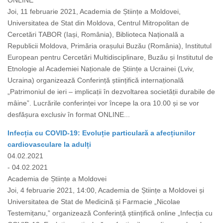
ONLINE
Joi, 11 februarie 2021, Academia de Științe a Moldovei,
Universitatea de Stat din Moldova, Centrul Mitropolitan de
Cercetări TABOR (Iași, România), Biblioteca Națională a
Republicii Moldova, Primăria orașului Buzău (România), Institutul
European pentru Cercetări Multidisciplinare, Buzău și Institutul de
Etnologie al Academiei Naționale de Științe a Ucrainei (Lviv,
Ucraina) organizează Conferință științifică internațională
„Patrimoniul de ieri – implicații în dezvoltarea societății durabile de
mâine”. Lucrările conferinței vor începe la ora 10.00 și se vor
desfășura exclusiv în format ONLINE...
Infecția cu COVID-19: Evoluție particulară a afecțiunilor
cardiovasculare la adulți
04.02.2021
- 04.02.2021
Academia de Științe a Moldovei
Joi, 4 februarie 2021, 14:00, Academia de Științe a Moldovei și
Universitatea de Stat de Medicină și Farmacie „Nicolae
Testemițanu,” organizează Conferință științifică online „Infecția cu