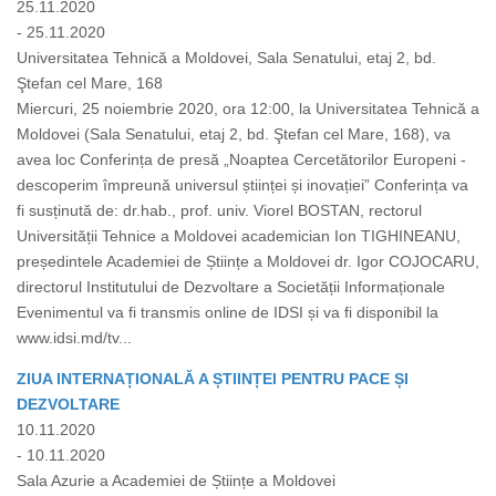
25.11.2020
- 25.11.2020
Universitatea Tehnică a Moldovei, Sala Senatului, etaj 2, bd.
Ştefan cel Mare, 168
Miercuri, 25 noiembrie 2020, ora 12:00, la Universitatea Tehnică a
Moldovei (Sala Senatului, etaj 2, bd. Ştefan cel Mare, 168), va
avea loc Conferința de presă „Noaptea Cercetătorilor Europeni -
descoperim împreună universul științei și inovației” Conferința va
fi susținută de: dr.hab., prof. univ. Viorel BOSTAN, rectorul
Universității Tehnice a Moldovei academician Ion TIGHINEANU,
președintele Academiei de Științe a Moldovei dr. Igor COJOCARU,
directorul Institutului de Dezvoltare a Societății Informaționale
Evenimentul va fi transmis online de IDSI și va fi disponibil la
www.idsi.md/tv...
ZIUA INTERNAȚIONALĂ A ȘTIINȚEI PENTRU PACE ȘI
DEZVOLTARE
10.11.2020
- 10.11.2020
Sala Azurie a Academiei de Științe a Moldovei