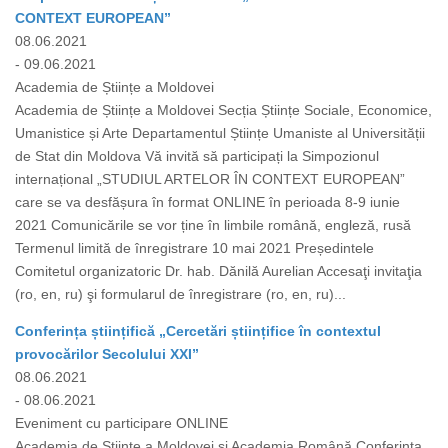
CONTEXT EUROPEAN”
08.06.2021
- 09.06.2021
Academia de Științe a Moldovei
Academia de Științe a Moldovei Secția Științe Sociale, Economice,
Umanistice și Arte Departamentul Științe Umaniste al Universității
de Stat din Moldova Vă invită să participați la Simpozionul
internațional „STUDIUL ARTELOR ÎN CONTEXT EUROPEAN”
care se va desfășura în format ONLINE în perioada 8-9 iunie
2021 Comunicările se vor ține în limbile română, engleză, rusă
Termenul limită de înregistrare 10 mai 2021 Președintele
Comitetul organizatoric Dr. hab. Dănilă Aurelian Accesaţi invitaţia
(ro, en, ru) şi formularul de înregistrare (ro, en, ru)...
Conferința științifică „Cercetări științifice în contextul
provocărilor Secolului XXI”
08.06.2021
- 08.06.2021
Eveniment cu participare ONLINE
Academia de Științe a Moldovei și Academia Română Conferința