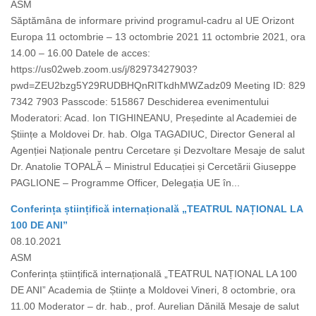
ASM
Săptămâna de informare privind programul-cadru al UE Orizont
Europa 11 octombrie – 13 octombrie 2021 11 octombrie 2021, ora
14.00 – 16.00 Datele de acces:
https://us02web.zoom.us/j/82973427903?
pwd=ZEU2bzg5Y29RUDBHQnRITkdhMWZadz09 Meeting ID: 829
7342 7903 Passcode: 515867 Deschiderea evenimentului
Moderatori: Acad. Ion TIGHINEANU, Președinte al Academiei de
Științe a Moldovei Dr. hab. Olga TAGADIUC, Director General al
Agenției Naționale pentru Cercetare și Dezvoltare Mesaje de salut
Dr. Anatolie TOPALĂ – Ministrul Educației și Cercetării Giuseppe
PAGLIONE – Programme Officer, Delegația UE în...
Conferința științifică internațională „TEATRUL NAȚIONAL LA
100 DE ANI”
08.10.2021
ASM
Conferința științifică internațională „TEATRUL NAȚIONAL LA 100
DE ANI” Academia de Științe a Moldovei Vineri, 8 octombrie, ora
11.00 Moderator – dr. hab., prof. Aurelian Dănilă Mesaje de salut