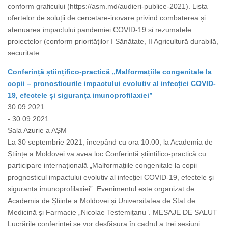
conform graficului (https://asm.md/audieri-publice-2021). Lista
ofertelor de soluții de cercetare-inovare privind combaterea și
atenuarea impactului pandemiei COVID-19 și rezumatele
proiectelor (conform priorităților I Sănătate, II Agricultură durabilă,
securitate...
Conferință științifico-practică „Malformațiile congenitale la
copii – pronosticurile impactului evolutiv al infecției COVID-
19, efectele și siguranța imunoprofilaxiei”
30.09.2021
- 30.09.2021
Sala Azurie a AȘM
La 30 septembrie 2021, începând cu ora 10:00, la Academia de
Științe a Moldovei va avea loc Conferință științifico-practică cu
participare internațională „Malformațiile congenitale la copii –
prognosticul impactului evolutiv al infecției COVID-19, efectele și
siguranța imunoprofilaxiei”. Evenimentul este organizat de
Academia de Științe a Moldovei și Universitatea de Stat de
Medicină și Farmacie „Nicolae Testemițanu”. MESAJE DE SALUT
Lucrările conferinței se vor desfășura în cadrul a trei sesiuni: