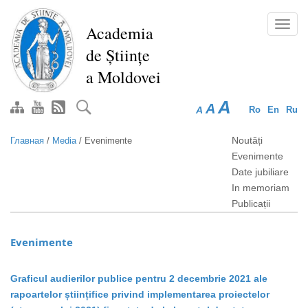
Перейти
к
Toggl
Academia
основному
navig
de Științe
содержанию
a Moldovei
A
A
A
Ro
En
Ru
Noutăți
Главная
/
Media
/
Evenimente
Evenimente
Date jubiliare
In memoriam
Publicații
Evenimente
Graficul audierilor publice pentru 2 decembrie 2021 ale
rapoartelor științifice privind implementarea proiectelor