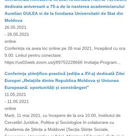
dedicata aniversarii a 75-a de la nasterea academicianului
Aurelian GULEA si de la fondarea Universitatii de Stat din
Moldova
26.05.2021
- 26.05.2021
online
Conferința va avea loc online pe 26 mai 2021, începând cu ora
9.00. Linkul pentru conectare:
https://us02web.zoom.us/j/89752228666 Invitaţia-Program...
Conferinţa științifico-practică (ediția a XV-a) dedicată Zilei
Europei „Relațiile dintre Republica Moldova și Uniunea
Europeană: oportunități și constrângeri”
11.05.2021
- 11.05.2021
online
Marți, 11 mai 2021, cu începere de la ora 10.00, Institutul de
Cercetări Juridice, Politice și Sociologice în colaborare cu
Academia de Științe a Moldovei (Secția Științe Sociale,