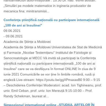
nanoarhitecturi auto-înfășurate”. 15.30 Dr. hab. Viorel Bostan.
„Simulări pe modele matematice in ingineria produselor de
mecanica fina: minitransmisii...
Conferința științifică națională cu participare internațională
„100 de ani ai Insulinei”
09.06.2021
- 09.06.2021
Academia de Științe a Moldovei
Academia de Științe a Moldovei Universitatea de Stat de Medicină
și Farmacie „Nicolae Testemițanu” Institutul de Fiziologie și
Sanocreatologie al MECC Vă invită să participați la Conferința
științifică națională cu participare internațională „100 de ani ai
Insulinei” care se va desfășura în format ONLINE în ziua de 9
iunie 2021 Comunicările se vor ține în limbile română, rusă și
engleză Live-stream: https://youtu.be/ggXPmaxasB0 9:00 – 9:15
– Deschiderea Conferinței Moderatori: acad. Ion Tighineanu, prof.
univ. Emil Ceban, prof. univ. Ion Mereuță 9:15-10:00 – Prof.
Randy Schekman, laureat al...
Simpozionul internațional online „STUDIUL ARTELOR ÎN