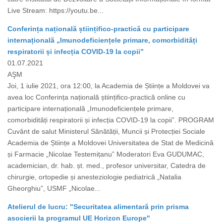
Live Stream: https://youtu.be...
Conferința națională științifico-practică cu participare
internațională „Imunodeficiențele primare, comorbidități
respiratorii și infecția COVID-19 la copii”
01.07.2021
AŞM
Joi, 1 iulie 2021, ora 12:00, la Academia de Științe a Moldovei va
avea loc Conferința națională științifico-practică online cu
participare internațională „Imunodeficiențele primare,
comorbidități respiratorii și infecția COVID-19 la copii”. PROGRAM
Cuvânt de salut Ministerul Sănătății, Muncii și Protecției Sociale
Academia de Științe a Moldovei Universitatea de Stat de Medicină
și Farmacie „Nicolae Testemițanu” Moderatori Eva GUDUMAC,
academician, dr. hab. șt. med., profesor universitar, Catedra de
chirurgie, ortopedie și anesteziologie pediatrică „Natalia
Gheorghiu”, USMF „Nicolae...
Atelierul de lucru: "Securitatea alimentară prin prisma
asocierii la programul UE Horizon Europe"