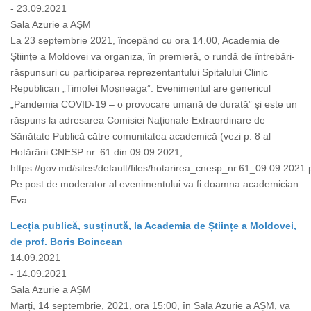
- 23.09.2021
Sala Azurie a AȘM
La 23 septembrie 2021, începând cu ora 14.00, Academia de
Științe a Moldovei va organiza, în premieră, o rundă de întrebări-
răspunsuri cu participarea reprezentantului Spitalului Clinic
Republican „Timofei Moșneaga”. Evenimentul are genericul
„Pandemia COVID-19 – o provocare umană de durată” și este un
răspuns la adresarea Comisiei Naționale Extraordinare de
Sănătate Publică către comunitatea academică (vezi p. 8 al
Hotărârii CNESP nr. 61 din 09.09.2021,
https://gov.md/sites/default/files/hotarirea_cnesp_nr.61_09.09.2021.p
Pe post de moderator al evenimentului va fi doamna academician
Eva...
Lecția publică, susținută, la Academia de Științe a Moldovei,
de prof. Boris Boincean
14.09.2021
- 14.09.2021
Sala Azurie a AȘM
Marți, 14 septembrie, 2021, ora 15:00, în Sala Azurie a AȘM, va