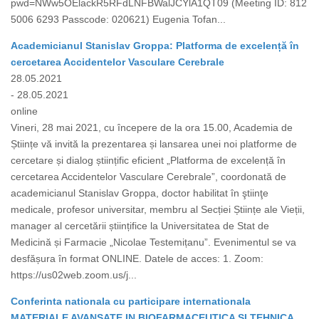
pwd=NWw5OElackR5RFdLNFBWalJCYlA1QT09 (Meeting ID: 812
5006 6293 Passcode: 020621) Eugenia Tofan...
Academicianul Stanislav Groppa: Platforma de excelență în
cercetarea Accidentelor Vasculare Cerebrale
28.05.2021
- 28.05.2021
online
Vineri, 28 mai 2021, cu începere de la ora 15.00, Academia de
Științe vă invită la prezentarea și lansarea unei noi platforme de
cercetare și dialog științific eficient „Platforma de excelență în
cercetarea Accidentelor Vasculare Cerebrale”, coordonată de
academicianul Stanislav Groppa, doctor habilitat în ştiinţe
medicale, profesor universitar, membru al Secției Științe ale Vieții,
manager al cercetării științifice la Universitatea de Stat de
Medicină și Farmacie „Nicolae Testemițanu”. Evenimentul se va
desfășura în format ONLINE. Datele de acces: 1. Zoom:
https://us02web.zoom.us/j...
Conferinta nationala cu participare internationala
MATERIALE AVANSATE IN BIOFARMACEUTICA SI TEHNICA,