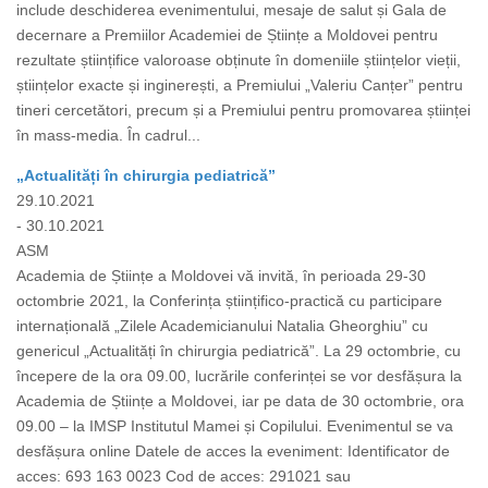
include deschiderea evenimentului, mesaje de salut și Gala de
decernare a Premiilor Academiei de Științe a Moldovei pentru
rezultate științifice valoroase obținute în domeniile științelor vieții,
științelor exacte și inginerești, a Premiului „Valeriu Canțer” pentru
tineri cercetători, precum și a Premiului pentru promovarea științei
în mass-media. În cadrul...
„Actualități în chirurgia pediatrică”
29.10.2021
- 30.10.2021
ASM
Academia de Științe a Moldovei vă invită, în perioada 29-30
octombrie 2021, la Conferința științifico-practică cu participare
internațională „Zilele Academicianului Natalia Gheorghiu” cu
genericul „Actualități în chirurgia pediatrică”. La 29 octombrie, cu
începere de la ora 09.00, lucrările conferinței se vor desfășura la
Academia de Științe a Moldovei, iar pe data de 30 octombrie, ora
09.00 – la IMSP Institutul Mamei și Copilului. Evenimentul se va
desfășura online Datele de acces la eveniment: Identificator de
acces: 693 163 0023 Cod de acces: 291021 sau