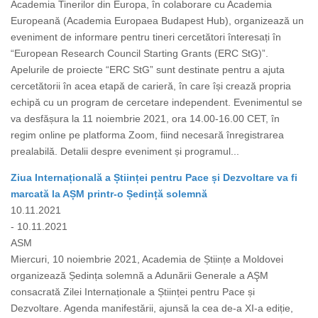
Academia Tinerilor din Europa, în colaborare cu Academia
Europeană (Academia Europaea Budapest Hub), organizează un
eveniment de informare pentru tineri cercetători înteresați în
“European Research Council Starting Grants (ERC StG)”.
Apelurile de proiecte “ERC StG” sunt destinate pentru a ajuta
cercetătorii în acea etapă de carieră, în care își crează propria
echipă cu un program de cercetare independent. Evenimentul se
va desfășura la 11 noiembrie 2021, ora 14.00-16.00 CET, în
regim online pe platforma Zoom, fiind necesară înregistrarea
prealabilă. Detalii despre eveniment și programul...
Ziua Internațională a Științei pentru Pace și Dezvoltare va fi
marcată la AȘM printr-o Ședință solemnă
10.11.2021
- 10.11.2021
ASM
Miercuri, 10 noiembrie 2021, Academia de Științe a Moldovei
organizează Ședința solemnă a Adunării Generale a AŞM
consacrată Zilei Internaționale a Științei pentru Pace și
Dezvoltare. Agenda manifestării, ajunsă la cea de-a XI-a ediție,