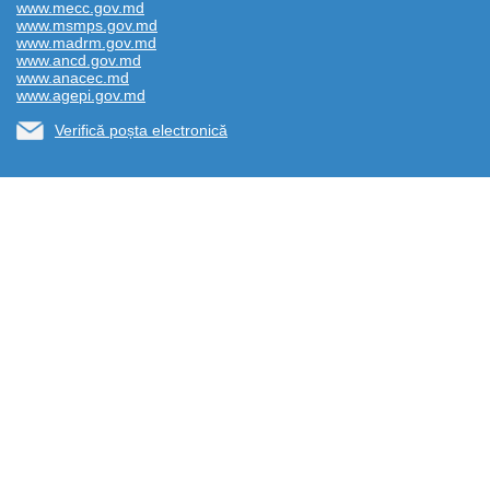
www.mecc.gov.md
www.msmps.gov.md
www.madrm.gov.md
www.ancd.gov.md
www.anacec.md
www.agepi.gov.md
Verifică poșta electronică