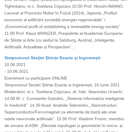
Tighineanu, m.c. Svetlana Cojocaru 10.00 Prof. Hiroshi AMANO,
Laureat al Premiului Nobel în Fizică (2014), Japonia „Profitul
economic al edificării societății energiei regenerabile” /
„Economical profit of establishing a renewable energy society”
11.00 Prof. Klaus MAINZER, Președinte al Academiei Europene
de Științe și Arte (cu sediul la Salzburg, Austria) „Inteligența
Artificială: Actualitate și Perspective”...
Simpozionul Secției Științe Exacte și Inginerești
10.06.2021
- 10.06.2021
Eveniment cu participare ONLINE
Simpozionul Secției Științe Exacte și Inginerești, 10 iunie 2021
Moderatori: m.c. Svetlana Cojocaru, dr. hab. Veaceslav Ursachi
14.00 M. c. Constantin Gaindric, „Sisteme informatice inteligente
în medicină”. 14.30 Acad. Anatolie Sidorenko, „Nanostructuri
Superconductor/Ferromagnet ca elemente de bază ale unei
rețele neuronale artificiale”. 15.00 Prof. Vladimir Fomin, membru
de onoare al AȘM. „Efectele topologiei și geometriei în micro- și