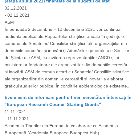
(etapa anului 2021) finanțate de la bugetul de stat
02.12.2021
- 02.12.2021
ASM
În perioada 2 decembrie – 10 decembrie 2021 vor continua
audierile publice ale Rapoartelor științifice anuale în ședințele
comune ale Senatelor/ Consiliilor științifice ale organizațiilor din
domeniile cercetării și inovării și Adunărilor generale ale Secțiilor
de Științe ale AȘM, cu invitarea reprezentanților ANCD și ai
ministerelor fondatoare ale organizațiilor din domeniile cercetării
și inovării. AȘM de comun acord cu Senatele/ Consiliile științifice
ale organizațiilor din domeniile cercetării și inovării a elaborat
graficul audierilor publice. În condițiile epidemiologice existente...
Eveniment de informare pentru tineri cercetători înteresați în
“European Research Council Starting Grants”
11.11.2021
- 11.11.2021
Academia Tinerilor din Europa, în colaborare cu Academia
Europeană (Academia Europaea Budapest Hub)