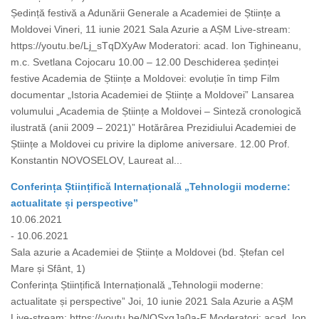
Ședință festivă a Adunării Generale a Academiei de Științe a
Moldovei Vineri, 11 iunie 2021 Sala Azurie a AȘM Live-stream:
https://youtu.be/Lj_sTqDXyAw Moderatori: acad. Ion Tighineanu,
m.c. Svetlana Cojocaru 10.00 – 12.00 Deschiderea ședinței
festive Academia de Științe a Moldovei: evoluție în timp Film
documentar „Istoria Academiei de Științe a Moldovei” Lansarea
volumului „Academia de Științe a Moldovei – Sinteză cronologică
ilustrată (anii 2009 – 2021)” Hotărârea Prezidiului Academiei de
Științe a Moldovei cu privire la diplome aniversare. 12.00 Prof.
Konstantin NOVOSELOV, Laureat al...
Conferința Științifică Internațională „Tehnologii moderne:
actualitate și perspective”
10.06.2021
- 10.06.2021
Sala azurie a Academiei de Științe a Moldovei (bd. Ștefan cel
Mare și Sfânt, 1)
Conferința Științifică Internațională „Tehnologii moderne:
actualitate și perspective” Joi, 10 iunie 2021 Sala Azurie a AȘM
Live-stream: https://youtu.be/NQSxgJa0a-E Moderatori: acad. Ion