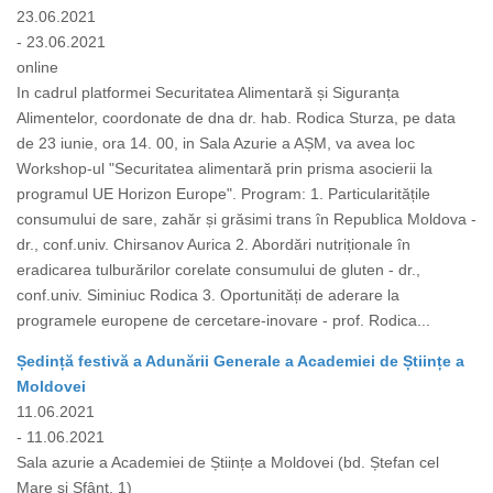
23.06.2021
- 23.06.2021
online
In cadrul platformei Securitatea Alimentară și Siguranța
Alimentelor, coordonate de dna dr. hab. Rodica Sturza, pe data
de 23 iunie, ora 14. 00, in Sala Azurie a AȘM, va avea loc
Workshop-ul "Securitatea alimentară prin prisma asocierii la
programul UE Horizon Europe". Program: 1. Particularitățile
consumului de sare, zahăr și grăsimi trans în Republica Moldova -
dr., conf.univ. Chirsanov Aurica 2. Abordări nutriționale în
eradicarea tulburărilor corelate consumului de gluten - dr.,
conf.univ. Siminiuc Rodica 3. Oportunități de aderare la
programele europene de cercetare-inovare - prof. Rodica...
Ședință festivă a Adunării Generale a Academiei de Științe a
Moldovei
11.06.2021
- 11.06.2021
Sala azurie a Academiei de Științe a Moldovei (bd. Ștefan cel
Mare și Sfânt, 1)