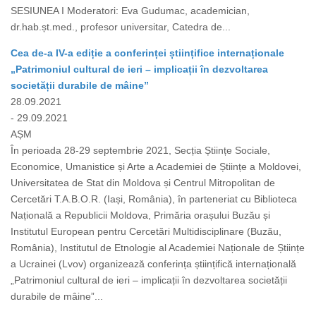
SESIUNEA I Moderatori: Eva Gudumac, academician,
dr.hab.șt.med., profesor universitar, Catedra de...
Cea de-a IV-a ediție a conferinței științifice internaționale
„Patrimoniul cultural de ieri – implicații în dezvoltarea
societății durabile de mâine”
28.09.2021
- 29.09.2021
AȘM
În perioada 28-29 septembrie 2021, Secția Științe Sociale,
Economice, Umanistice și Arte a Academiei de Științe a Moldovei,
Universitatea de Stat din Moldova și Centrul Mitropolitan de
Cercetări T.A.B.O.R. (Iași, România), în parteneriat cu Biblioteca
Națională a Republicii Moldova, Primăria orașului Buzău și
Institutul European pentru Cercetări Multidisciplinare (Buzău,
România), Institutul de Etnologie al Academiei Naționale de Științe
a Ucrainei (Lvov) organizează conferința științifică internațională
„Patrimoniul cultural de ieri – implicații în dezvoltarea societății
durabile de mâine”...