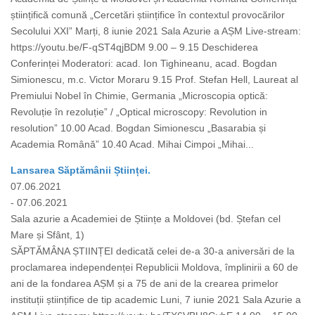
științifică comună „Cercetări științifice în contextul provocărilor
Secolului XXI” Marți, 8 iunie 2021 Sala Azurie a AȘM Live-stream:
https://youtu.be/F-qST4qjBDM 9.00 – 9.15 Deschiderea
Conferinței Moderatori: acad. Ion Tighineanu, acad. Bogdan
Simionescu, m.c. Victor Moraru 9.15 Prof. Stefan Hell, Laureat al
Premiului Nobel în Chimie, Germania „Microscopia optică:
Revoluție în rezoluție” / „Optical microscopy: Revolution in
resolution” 10.00 Acad. Bogdan Simionescu „Basarabia și
Academia Română” 10.40 Acad. Mihai Cimpoi „Mihai...
Lansarea Săptămânii Științei.
07.06.2021
- 07.06.2021
Sala azurie a Academiei de Științe a Moldovei (bd. Ștefan cel
Mare și Sfânt, 1)
SĂPTĂMÂNA ȘTIINȚEI dedicată celei de-a 30-a aniversări de la
proclamarea independenței Republicii Moldova, împlinirii a 60 de
ani de la fondarea AȘM și a 75 de ani de la crearea primelor
instituții științifice de tip academic Luni, 7 iunie 2021 Sala Azurie a