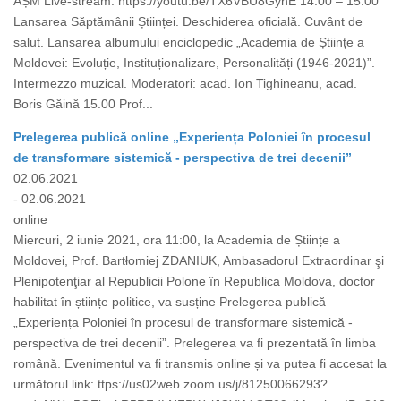
AȘM Live-stream: https://youtu.be/TX6VBU8GyhE 14.00 – 15.00
Lansarea Săptămânii Științei. Deschiderea oficială. Cuvânt de
salut. Lansarea albumului enciclopedic „Academia de Științe a
Moldovei: Evoluție, Instituționalizare, Personalități (1946-2021)”.
Intermezzo muzical. Moderatori: acad. Ion Tighineanu, acad.
Boris Găină 15.00 Prof...
Prelegerea publică online „Experiența Poloniei în procesul
de transformare sistemică - perspectiva de trei decenii”
02.06.2021
- 02.06.2021
online
Miercuri, 2 iunie 2021, ora 11:00, la Academia de Științe a
Moldovei, Prof. Bartłomiej ZDANIUK, Ambasadorul Extraordinar şi
Plenipotenţiar al Republicii Polone în Republica Moldova, doctor
habilitat în științe politice, va susține Prelegerea publică
„Experiența Poloniei în procesul de transformare sistemică -
perspectiva de trei decenii”. Prelegerea va fi prezentată în limba
română. Evenimentul va fi transmis online și va putea fi accesat la
următorul link: ttps://us02web.zoom.us/j/81250066293?