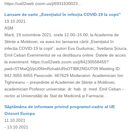
https://us02web.zoom.us/j/6931630023...
Lansare de carte „Esențialul în infecția COVID-19 la copii”
19.10.2021
AȘM
Marți, 19 octombrie 2021, orele 12.00–15.00, la Academia de
Științe a Moldovei, va avea loc lansarea cărții „Esențialul în
infecția COVID-19 la copii”, autori Eva Gudumac, Svetlana Șciuca,
Emil Ceban Evenimentul se va desfășura online. Datele de acces
la eveniment: https://us02web.zoom.us/j/84230558455?
pwd=STMwQjVpU0NmRzhabURsOTlBK2NGUT09 Meeting ID:
842 3055 8455 Passcode: 467629 Moderatori: Academician Ion
Tighineanu – președinte al Academiei de Științe a Moldovei,
academician Profesor universitar, dr. hab. șt. med. Emil Ceban –
rector al Universității de Stat de Medicină și Farmacie...
Săptămâna de informare privind programul-cadru al UE
Orizont Europa
11.10.2021
- 13.10.2021