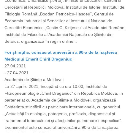
Economice, Umanistice și Arte), Ministerul Educației, Culturii și
Cercetării al Republicii Moldova, Institutul de Istorie, Institutul de
Filologie Română „Bogdan Petriceicu-Hașdeu”, Centrul de
Economia Industriei și Serviciilor al Institutului Național de
Cercetări Economice „Costin C. Kirițescu” al Academiei Române,
Institutul de Filosofie al Academiei Naționale de Științe din
Belarus, organizează în regim online...
For științific, consacrat aniversării a 90-a de la nașterea
Medicului Emerit Chiril Draganiuc
27.04.2021
- 27.04.2021
Academia de Științe a Moldovei
La 27 aprilie 2021, începând cu ora 10:00, Institutul de
Ftiziopneumologie „Chiril Draganiuc” din Republica Moldova, în
parteneriat cu Academia de Științe a Moldovei, organizează
Conferința științifică cu participare internațională, cu genericul
„Actualităţi în etiologia, patogenia, profilaxia, diagnosticul şi
tratamentul tuberculozei şi afecţiunilor pulmonare nespecifice”.
Evenimentul este consacrat aniversării a 90-a de la nașterea