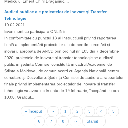
Medicului Emerit Chiril Draganiuc....
Audieri publice ale proiectelor de Inovare şi Transfer
Tehnologic
19.02.2021
Eveniment cu participare ONLINE
În conformitate cu punctul 13 al Instrucțiunii privind raportarea
finală a implementării proiectelor din domeniile cercetării și
inovării, aprobată de ANCD prin ordinul nr. 105 din 7 decembrie
2020, proiectele de inovare și transfer tehnologic se audiază
public în ședința Comisiei constituită în cadrul Academiei de
Științe a Moldovei, de comun acord cu Agenția Națională pentru
cercetare și Dezvoltare. Ședința Comisiei de audiere a rapoartelor
finale privind implementarea proiectelor de inovare și transfer
tehnologic va avea loc în data de 19 februarie, începând cu ora
10.00. Graficul...
Нумерация
Первая
« Început
←
‹‹
Страница
1
Страница
2
Страница
3
Страница
4
Страни
5
страниц
страница
Текущая
6
Страница
7
Страница
8
Следующая
››
Последняя
Sfârșit »
страница
страница
страница