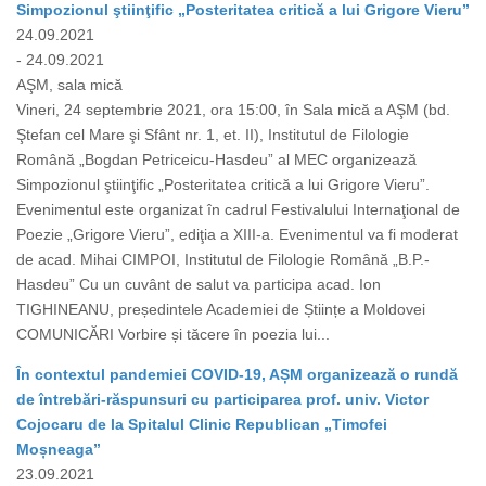
Simpozionul ştiinţific „Posteritatea critică a lui Grigore Vieru”
24.09.2021
- 24.09.2021
AŞM, sala mică
Vineri, 24 septembrie 2021, ora 15:00, în Sala mică a AŞM (bd.
Ştefan cel Mare şi Sfânt nr. 1, et. II), Institutul de Filologie
Română „Bogdan Petriceicu-Hasdeu” al MEC organizează
Simpozionul ştiinţific „Posteritatea critică a lui Grigore Vieru”.
Evenimentul este organizat în cadrul Festivalului Internaţional de
Poezie „Grigore Vieru”, ediţia a XIII-a. Evenimentul va fi moderat
de acad. Mihai CIMPOI, Institutul de Filologie Română „B.P.-
Hasdeu” Cu un cuvânt de salut va participa acad. Ion
TIGHINEANU, președintele Academiei de Științe a Moldovei
COMUNICĂRI Vorbire și tăcere în poezia lui...
În contextul pandemiei COVID-19, AȘM organizează o rundă
de întrebări-răspunsuri cu participarea prof. univ. Victor
Cojocaru de la Spitalul Clinic Republican „Timofei
Moșneaga”
23.09.2021