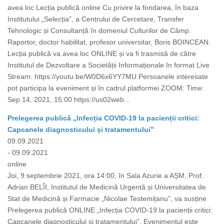
avea loc Lecția publică online Cu privire la fondarea, în baza
Institutului „Selecția”, a Centrului de Cercetare, Transfer
Tehnologic și Consultanță în domeniul Culturilor de Câmp.
Raportor, doctor habilitat, profesor universitar, Boris BOINCEAN.
Lecția publică va avea loc ONLINE și va fi trasmisă de către
Institutul de Dezvoltare a Societății Informaționale în format Live
Stream: https://youtu.be/W0D6x6YY7MU Persoanele interesate
pot participa la eveniment și în cadrul platformei ZOOM: Time:
Sep 14, 2021, 15:00 https://us02web...
Prelegerea publică „Infecția COVID-19 la pacienții critici:
Capcanele diagnosticului și tratamentului”
09.09.2021
- 09.09.2021
online
Joi, 9 septembrie 2021, ora 14:00, în Sala Azurie a AȘM, Prof.
Adrian BELÎI, Institutul de Medicină Urgentă și Universitatea de
Stat de Medicină și Farmacie „Nicolae Testemițanu”, va susține
Prelegerea publică ONLINE „Infecția COVID-19 la pacienții critici:
Capcanele diagnosticului și tratamentului”. Evenimentul este