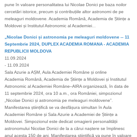
pune în valoare personalitatea lui Nicolae Donici pe baza noilor
cercetări istorice, precum și contribuțiile altor astronomi de pe
meleaguri moldovene. Academia Română, Academia de Științe a
Moldovei și Institutul Astronomic al Academiei...
„Nicolae Donici și astronomia pe meleaguri moldovene -- 11
Septembrie 2024, DUPLEX ACADEMIA ROMANA - ACADEMIA
REPUBLICII MOLDOVA
11.09.2024
- 11.09.2024
Sala Azurie a AȘM, Aula Academiei Române și online
Academia Română, Academia de Științe a Moldovei și Institutul
Astronomic al Academiei Române–AIRA organizează, în data de
11 septembrie 2024, ora 10 a.m., ora României, simpozionul
„Nicolae Donici și astronomia pe meleaguri moldovene”.
Manifestarea științifică se va desfășura simultan în Aula
Academiei Române și Sala Azurie a Academiei de Științe a
Moldovei. Simpozionul este dedicat omagierii personalității
astronomului Nicolae Donici de la a cărui naștere se împlinesc
anul acesta 150 de ani. Manifestarea științifică va pune în valoare