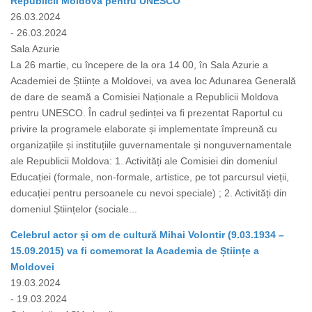
Republicii Moldova pentru UNESCO
26.03.2024
- 26.03.2024
Sala Azurie
La 26 martie, cu începere de la ora 14 00, în Sala Azurie a
Academiei de Științe a Moldovei, va avea loc Adunarea Generală
de dare de seamă a Comisiei Naționale a Republicii Moldova
pentru UNESCO. În cadrul ședinței va fi prezentat Raportul cu
privire la programele elaborate și implementate împreună cu
organizațiile și instituțiile guvernamentale și nonguvernamentale
ale Republicii Moldova: 1. Activități ale Comisiei din domeniul
Educației (formale, non-formale, artistice, pe tot parcursul vieții,
educației pentru persoanele cu nevoi speciale) ; 2. Activități din
domeniul Științelor (sociale...
Celebrul actor și om de cultură Mihai Volontir (9.03.1934 –
15.09.2015) va fi comemorat la Academia de Științe a
Moldovei
19.03.2024
- 19.03.2024