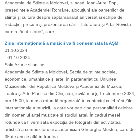
Academiei de Științe a Moldovei, și acad. Ioan-Aurel Pop,
președintele Academiei Române, alocuțiuni ale oamenilor de
știință și cultură despre săptămânalul aniversat și echipa de
redacție, precum și prezentarea cărții „Literatura și Arta. Revista
care a făcut istorie”, care...
Ziua internațională a muzicii va fi consemnată la AȘM
01.10.2024
- 01.10.2024
Sala Azurie și online
Academia de Științe a Moldovei, Secția de științe sociale,
economice, umanistice și arte, în parteneriat cu Uniunea
Muzicienilor din Republica Moldova și Academia de Muzică,
Teatru și Arte Plastice din Chișinău, invită marți, 1 octombrie 2024,
ora 15.00, la masa rotundă organizată în contextul celebrării Zilei
internaționale a muzicii, la care vor participa personalități celebre
din domeniul artei muzicale și studiul artei. În cadrul mesei
rotunde va fi vernisată expoziția de fotografii din activitatea
artistică a compozitorului academician Gheorghe Mustea, care de
35 de ani se află în fruntea...