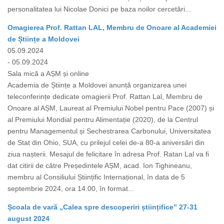
personalitatea lui Nicolae Donici pe baza noilor cercetări...
Omagierea Prof. Rattan LAL, Membru de Onoare al Academiei
de Științe a Moldovei
05.09.2024
- 05.09.2024
Sala mică a AȘM și online
Academia de Științe a Moldovei anunță organizarea unei
teleconferințe dedicate omagierii Prof. Rattan Lal, Membru de
Onoare al AȘM, Laureat al Premiului Nobel pentru Pace (2007) și
al Premiului Mondial pentru Alimentație (2020), de la Centrul
pentru Managementul și Sechestrarea Carbonului, Universitatea
de Stat din Ohio, SUA, cu prilejul celei de-a 80-a aniversări din
ziua nașterii. Mesajul de felicitare în adresa Prof. Ratan Lal va fi
dat citirii de către Președintele AȘM, acad. Ion Tighineanu,
membru al Consiliului Științific Internațional, în data de 5
septembrie 2024, ora 14.00, în format...
Școala de vară „Calea spre descoperiri științifice” 27-31
august 2024