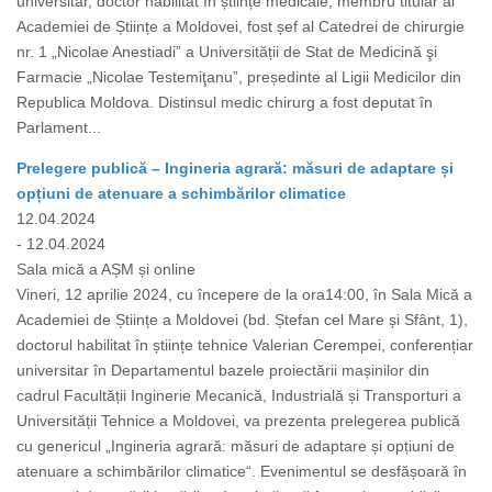
universitar, doctor habilitat în științe medicale, membru titular al
Academiei de Științe a Moldovei, fost șef al Catedrei de chirurgie
nr. 1 „Nicolae Anestiadi” a Universității de Stat de Medicină şi
Farmacie „Nicolae Testemiţanu”, președinte al Ligii Medicilor din
Republica Moldova. Distinsul medic chirurg a fost deputat în
Parlament...
Prelegere publică – Ingineria agrară: măsuri de adaptare și
opțiuni de atenuare a schimbărilor climatice
12.04.2024
- 12.04.2024
Sala mică a AȘM și online
Vineri, 12 aprilie 2024, cu începere de la ora14:00, în Sala Mică a
Academiei de Științe a Moldovei (bd. Ștefan cel Mare și Sfânt, 1),
doctorul habilitat în științe tehnice Valerian Cerempei, conferențiar
universitar în Departamentul bazele proiectării mașinilor din
cadrul Facultății Inginerie Mecanică, Industrială și Transporturi a
Universității Tehnice a Moldovei, va prezenta prelegerea publică
cu genericul „Ingineria agrară: măsuri de adaptare și opțiuni de
atenuare a schimbărilor climatice“. Evenimentul se desfășoară în