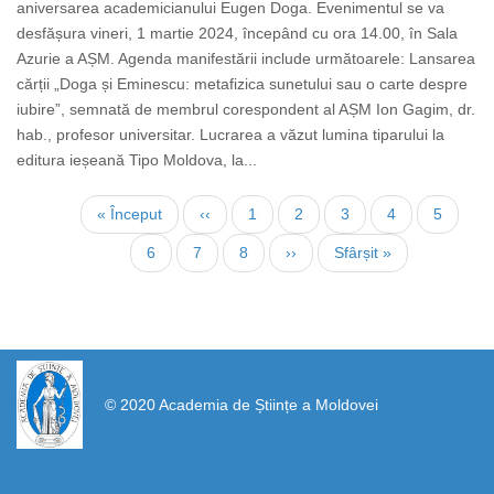
aniversarea academicianului Eugen Doga. Evenimentul se va
desfășura vineri, 1 martie 2024, începând cu ora 14.00, în Sala
Azurie a AȘM. Agenda manifestării include următoarele: Lansarea
cărții „Doga și Eminescu: metafizica sunetului sau o carte despre
iubire”, semnată de membrul corespondent al AȘM Ion Gagim, dr.
hab., profesor universitar. Lucrarea a văzut lumina tiparului la
editura ieșeană Tipo Moldova, la...
Нумерация
Первая
« Început
←
‹‹
Страница
1
Текущая
2
Страница
3
Страница
4
Страни
5
страниц
страница
страница
Страница
6
Страница
7
Страница
8
Следующая
››
Последняя
Sfârșit »
страница
страница
https://propletenie.ru/
© 2020 Academia de Științe a Moldovei