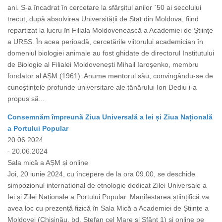
ani. S-a încadrat în cercetare la sfârșitul anilor `50 ai secolului
trecut, după absolvirea Universității de Stat din Moldova, fiind
repartizat la lucru în Filiala Moldovenească a Academiei de Științe
a URSS. În acea perioadă, cercetările viitorului academician în
domeniul biologiei animale au fost ghidate de directorul Institutului
de Biologie al Filialei Moldovenești Mihail Iaroșenko, membru
fondator al AȘM (1961). Anume mentorul său, convingându-se de
cunoștințele profunde universitare ale tânărului Ion Dediu i-a
propus să...
Consemnăm împreună Ziua Universală a Iei și Ziua Națională
a Portului Popular
20.06.2024
- 20.06.2024
Sala mică a AȘM și online
Joi, 20 iunie 2024, cu începere de la ora 09.00, se deschide
simpozionul international de etnologie dedicat Zilei Universale a
Iei și Zilei Naționale a Portului Popular. Manifestarea științifică va
avea loc cu prezență fizică în Sala Mică a Academiei de Științe a
Moldovei (Chișinău, bd. Ștefan cel Mare și Sfânt 1) și online pe