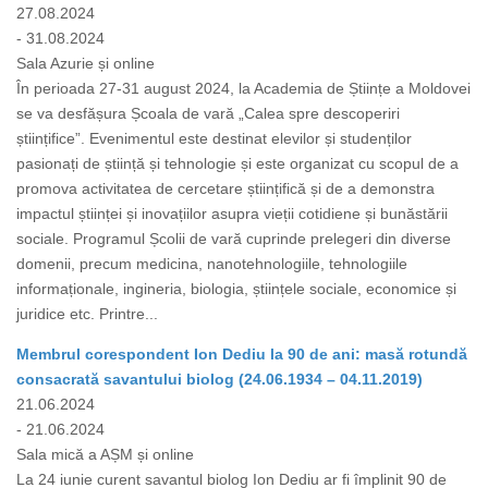
27.08.2024
- 31.08.2024
Sala Azurie și online
În perioada 27-31 august 2024, la Academia de Științe a Moldovei
se va desfășura Școala de vară „Calea spre descoperiri
științifice”. Evenimentul este destinat elevilor și studenților
pasionați de știință și tehnologie și este organizat cu scopul de a
promova activitatea de cercetare științifică și de a demonstra
impactul științei și inovațiilor asupra vieții cotidiene și bunăstării
sociale. Programul Școlii de vară cuprinde prelegeri din diverse
domenii, precum medicina, nanotehnologiile, tehnologiile
informaționale, ingineria, biologia, științele sociale, economice și
juridice etc. Printre...
Membrul corespondent Ion Dediu la 90 de ani: masă rotundă
consacrată savantului biolog (24.06.1934 – 04.11.2019)
21.06.2024
- 21.06.2024
Sala mică a AȘM și online
La 24 iunie curent savantul biolog Ion Dediu ar fi împlinit 90 de