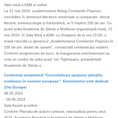
Sala mică a AȘM și online
La 21 mai 2024, academicianul filolog Constantin Popovici,
cercetător în domeniul literaturii universale și comparate, istoria
literară, eminescologie și folcloristică, ar fi împlinit 100 de ani. Cu
acest prilej Academia de Științe a Moldovei organizează marți, 21
mai 2024, în Sala Mică a AȘM, cu începere de la ora 15:00, o
masă rotundă cu genericul „Academicianul Constantin Popovici la
100 de ani: destin de savant“, consacrată centenarului nașterii.
Conform programului de lucru, la inaugurarea evenimentului va
rosti un cuvânt de salut acad. Ion Tighineanu, președintele
Academiei de Științe a...
Conferința academică "Consolidarea spațiului științific
românesc în context european". Evenimentul este dedicat
Zilei Europei
08.05.2024
- 08.05.2024
Sala Azurie și online
Conform Planului de acțiuni comune, reactualizat pentru anul
2024, Academia Română și Academia de Științe a Moldovei