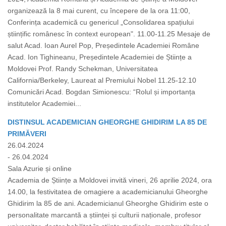
organizează la 8 mai curent, cu începere de la ora 11:00,
Conferința academică cu genericul „Consolidarea spațiului
științific românesc în context european". 11.00-11.25 Mesaje de
salut Acad. Ioan Aurel Pop, Președintele Academiei Române
Acad. Ion Tighineanu, Președintele Academiei de Științe a
Moldovei Prof. Randy Schekman, Universitatea
California/Berkeley, Laureat al Premiului Nobel 11.25-12.10
Comunicări Acad. Bogdan Simionescu: “Rolul și importanța
institutelor Academiei...
DISTINSUL ACADEMICIAN GHEORGHE GHIDIRIM LA 85 DE
PRIMĂVERI
26.04.2024
- 26.04.2024
Sala Azurie și online
Academia de Științe a Moldovei invită vineri, 26 aprilie 2024, ora
14.00, la festivitatea de omagiere a academicianului Gheorghe
Ghidirim la 85 de ani. Academicianul Gheorghe Ghidirim este o
personalitate marcantă a științei și culturii naționale, profesor