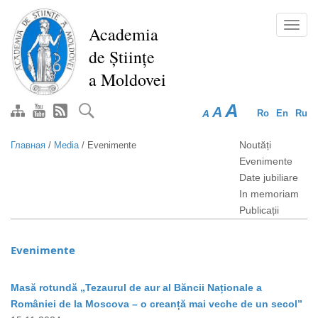
Перейти
к
Toggl
Academia
основному
navig
de Științe
содержанию
a Moldovei
A
A
A
Ro
En
Ru
Noutăți
Главная
/
Media
/
Evenimente
Evenimente
Date jubiliare
In memoriam
Publicații
Evenimente
Masă rotundă „Tezaurul de aur al Băncii Naționale a
României de la Moscova – o creanță mai veche de un secol”