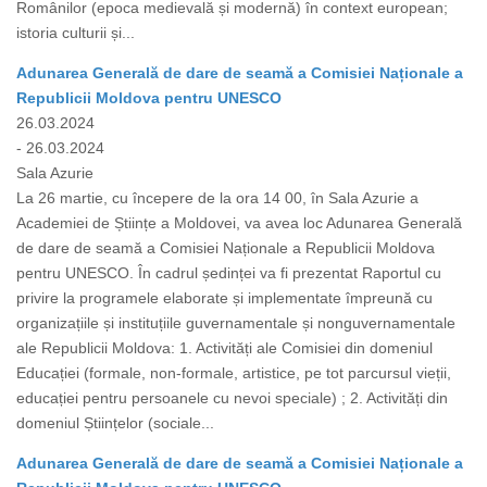
Românilor (epoca medievală și modernă) în context european;
istoria culturii și...
Adunarea Generală de dare de seamă a Comisiei Naționale a
Republicii Moldova pentru UNESCO
26.03.2024
- 26.03.2024
Sala Azurie
La 26 martie, cu începere de la ora 14 00, în Sala Azurie a
Academiei de Științe a Moldovei, va avea loc Adunarea Generală
de dare de seamă a Comisiei Naționale a Republicii Moldova
pentru UNESCO. În cadrul ședinței va fi prezentat Raportul cu
privire la programele elaborate și implementate împreună cu
organizațiile și instituțiile guvernamentale și nonguvernamentale
ale Republicii Moldova: 1. Activități ale Comisiei din domeniul
Educației (formale, non-formale, artistice, pe tot parcursul vieții,
educației pentru persoanele cu nevoi speciale) ; 2. Activități din
domeniul Științelor (sociale...
Adunarea Generală de dare de seamă a Comisiei Naționale a