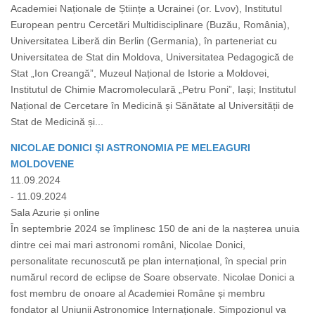
Academiei Naționale de Științe a Ucrainei (or. Lvov), Institutul
European pentru Cercetări Multidisciplinare (Buzău, România),
Universitatea Liberă din Berlin (Germania), în parteneriat cu
Universitatea de Stat din Moldova, Universitatea Pedagogică de
Stat „Ion Creangă”, Muzeul Național de Istorie a Moldovei,
Institutul de Chimie Macromoleculară „Petru Poni”, Iași; Institutul
Național de Cercetare în Medicină și Sănătate al Universității de
Stat de Medicină și...
NICOLAE DONICI ŞI ASTRONOMIA PE MELEAGURI
MOLDOVENE
11.09.2024
- 11.09.2024
Sala Azurie și online
În septembrie 2024 se împlinesc 150 de ani de la nașterea unuia
dintre cei mai mari astronomi români, Nicolae Donici,
personalitate recunoscută pe plan internațional, în special prin
numărul record de eclipse de Soare observate. Nicolae Donici a
fost membru de onoare al Academiei Române și membru
fondator al Uniunii Astronomice Internaționale. Simpozionul va