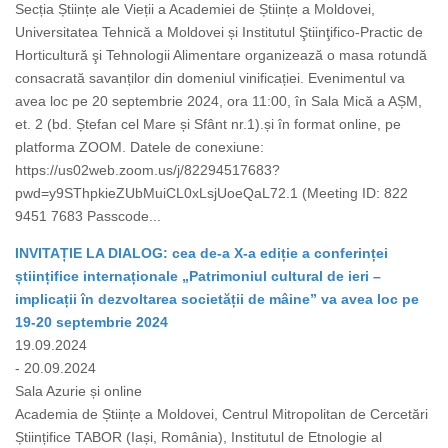
Secția Științe ale Vieții a Academiei de Științe a Moldovei,
Universitatea Tehnică a Moldovei și Institutul Ştiinţifico-Practic de
Horticultură şi Tehnologii Alimentare organizează o masa rotundă
consacrată savanților din domeniul vinificației. Evenimentul va
avea loc pe 20 septembrie 2024, ora 11:00, în Sala Mică a AȘM,
et. 2 (bd. Ștefan cel Mare și Sfânt nr.1).și în format online, pe
platforma ZOOM. Datele de conexiune:
https://us02web.zoom.us/j/82294517683?
pwd=y9SThpkieZUbMuiCL0xLsjUoeQaL72.1 (Meeting ID: 822
9451 7683 Passcode...
INVITAȚIE LA DIALOG: cea de-a X-a ediție a conferinței
științifice internaționale „Patrimoniul cultural de ieri –
implicații în dezvoltarea societății de mâine” va avea loc pe
19-20 septembrie 2024
19.09.2024
- 20.09.2024
Sala Azurie și online
Academia de Științe a Moldovei, Centrul Mitropolitan de Cercetări
Științifice TABOR (Iași, România), Institutul de Etnologie al