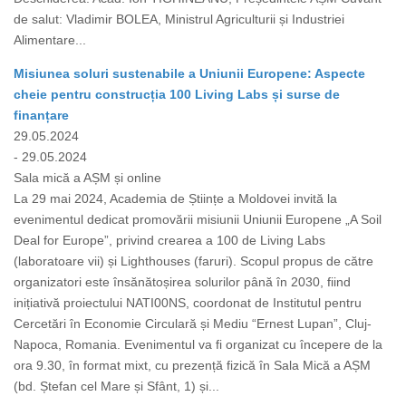
de salut: Vladimir BOLEA, Ministrul Agriculturii și Industriei
Alimentare...
Misiunea soluri sustenabile a Uniunii Europene: Aspecte
cheie pentru construcția 100 Living Labs și surse de
finanțare
29.05.2024
- 29.05.2024
Sala mică a AȘM și online
La 29 mai 2024, Academia de Științe a Moldovei invită la
evenimentul dedicat promovării misiunii Uniunii Europene „A Soil
Deal for Europe”, privind crearea a 100 de Living Labs
(laboratoare vii) și Lighthouses (faruri). Scopul propus de către
organizatori este însănătoșirea solurilor până în 2030, fiind
inițiativă proiectului NATI00NS, coordonat de Institutul pentru
Cercetări în Economie Circulară și Mediu “Ernest Lupan”, Cluj-
Napoca, Romania. Evenimentul va fi organizat cu începere de la
ora 9.30, în format mixt, cu prezență fizică în Sala Mică a AȘM
(bd. Ștefan cel Mare și Sfânt, 1) și...