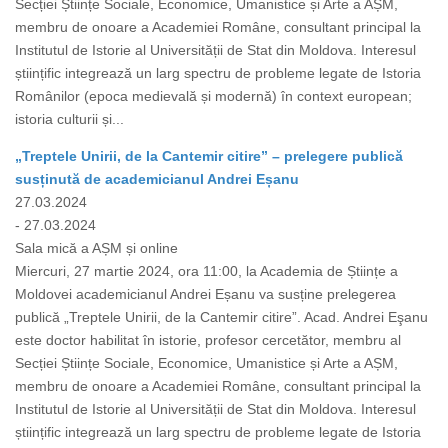
Secției Științe Sociale, Economice, Umanistice și Arte a AȘM,
membru de onoare a Academiei Române, consultant principal la
Institutul de Istorie al Universității de Stat din Moldova. Interesul
științific integrează un larg spectru de probleme legate de Istoria
Românilor (epoca medievală și modernă) în context european;
istoria culturii și...
„Treptele Unirii, de la Cantemir citire” – prelegere publică
susținută de academicianul Andrei Eșanu
27.03.2024
- 27.03.2024
Sala mică a AȘM și online
Miercuri, 27 martie 2024, ora 11:00, la Academia de Științe a
Moldovei academicianul Andrei Eșanu va susține prelegerea
publică „Treptele Unirii, de la Cantemir citire”. Acad. Andrei Eşanu
este doctor habilitat în istorie, profesor cercetător, membru al
Secției Științe Sociale, Economice, Umanistice și Arte a AȘM,
membru de onoare a Academiei Române, consultant principal la
Institutul de Istorie al Universității de Stat din Moldova. Interesul
științific integrează un larg spectru de probleme legate de Istoria