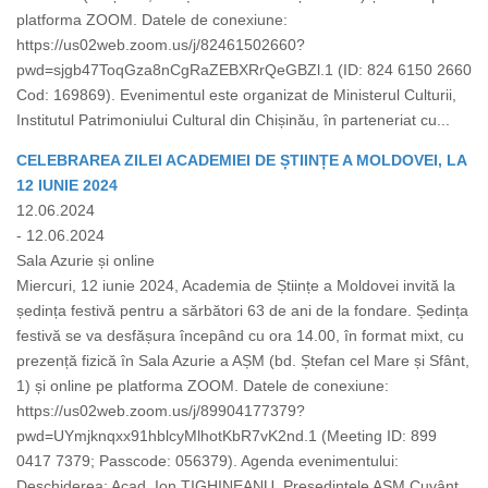
platforma ZOOM. Datele de conexiune:
https://us02web.zoom.us/j/82461502660?
pwd=sjgb47ToqGza8nCgRaZEBXRrQeGBZl.1 (ID: 824 6150 2660
Cod: 169869). Evenimentul este organizat de Ministerul Culturii,
Institutul Patrimoniului Cultural din Chișinău, în parteneriat cu...
CELEBRAREA ZILEI ACADEMIEI DE ȘTIINȚE A MOLDOVEI, LA
12 IUNIE 2024
12.06.2024
- 12.06.2024
Sala Azurie și online
Miercuri, 12 iunie 2024, Academia de Științe a Moldovei invită la
ședința festivă pentru a sărbători 63 de ani de la fondare. Ședința
festivă se va desfășura începând cu ora 14.00, în format mixt, cu
prezență fizică în Sala Azurie a AȘM (bd. Ștefan cel Mare și Sfânt,
1) și online pe platforma ZOOM. Datele de conexiune:
https://us02web.zoom.us/j/89904177379?
pwd=UYmjknqxx91hblcyMlhotKbR7vK2nd.1 (Meeting ID: 899
0417 7379; Passcode: 056379). Agenda evenimentului:
Deschiderea: Acad. Ion TIGHINEANU, Președintele AȘM Cuvânt