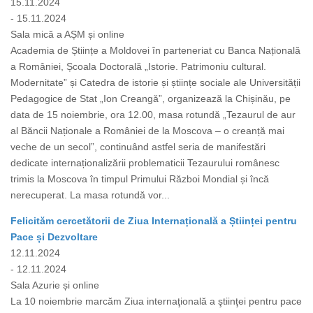
15.11.2024
- 15.11.2024
Sala mică a AȘM și online
Academia de Științe a Moldovei în parteneriat cu Banca Națională
a României, Școala Doctorală „Istorie. Patrimoniu cultural.
Modernitate” și Catedra de istorie și științe sociale ale Universității
Pedagogice de Stat „Ion Creangă”, organizează la Chișinău, pe
data de 15 noiembrie, ora 12.00, masa rotundă „Tezaurul de aur
al Băncii Naționale a României de la Moscova – o creanță mai
veche de un secol”, continuând astfel seria de manifestări
dedicate internaționalizării problematicii Tezaurului românesc
trimis la Moscova în timpul Primului Război Mondial și încă
nerecuperat. La masa rotundă vor...
Felicităm cercetătorii de Ziua Internațională a Științei pentru
Pace și Dezvoltare
12.11.2024
- 12.11.2024
Sala Azurie și online
La 10 noiembrie marcăm Ziua internaţională a ştiinţei pentru pace