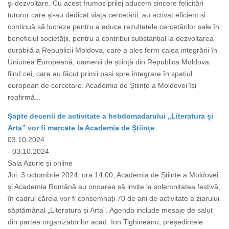
şi dezvoltare. Cu acest frumos prilej aducem sincere felicitări
tuturor care și-au dedicat viața cercetării, au activat eficient și
continuă să lucreze pentru a aduce rezultatele cercetărilor sale în
beneficiul societății, pentru a contribui substanțial la dezvoltarea
durabilă a Republicii Moldova, care a ales ferm calea integrării în
Uniunea Europeană, oamenii de știință din Republica Moldova
fiind cei, care au făcut primii pași spre integrare în spațiul
european de cercetare. Academia de Științe a Moldovei își
reafirmă...
Șapte decenii de activitate a hebdomadarului „Literatura și
Arta” vor fi marcate la Academia de Științe
03.10.2024
- 03.10.2024
Sala Azurie și online
Joi, 3 octombrie 2024, ora 14.00, Academia de Științe a Moldovei
și Academia Română au onoarea să invite la solemnitatea festivă,
în cadrul căreia vor fi consemnați 70 de ani de activitate a ziarului
săptămânal „Literatura și Arta”. Agenda include mesaje de salut
din partea organizatorilor acad. Ion Tighineanu, președintele