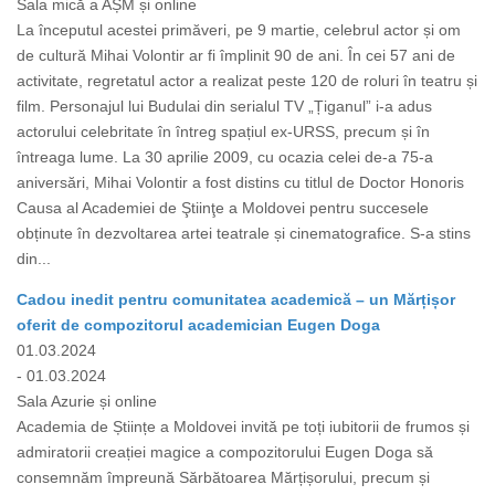
Sala mică a AȘM și online
La începutul acestei primăveri, pe 9 martie, celebrul actor și om
de cultură Mihai Volontir ar fi împlinit 90 de ani. În cei 57 ani de
activitate, regretatul actor a realizat peste 120 de roluri în teatru și
film. Personajul lui Budulai din serialul TV „Țiganul” i-a adus
actorului celebritate în întreg spațiul ex-URSS, precum și în
întreaga lume. La 30 aprilie 2009, cu ocazia celei de-a 75-a
aniversări, Mihai Volontir a fost distins cu titlul de Doctor Honoris
Causa al Academiei de Ştiinţe a Moldovei pentru succesele
obținute în dezvoltarea artei teatrale și cinematografice. S-a stins
din...
Cadou inedit pentru comunitatea academică – un Mărțișor
oferit de compozitorul academician Eugen Doga
01.03.2024
- 01.03.2024
Sala Azurie și online
Academia de Științe a Moldovei invită pe toți iubitorii de frumos și
admiratorii creației magice a compozitorului Eugen Doga să
consemnăm împreună Sărbătoarea Mărțișorului, precum și