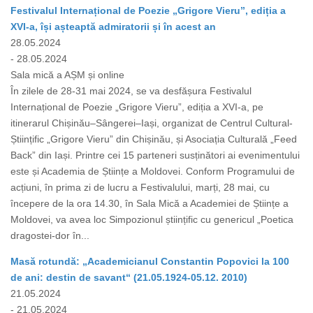
Festivalul Internațional de Poezie „Grigore Vieru”, ediția a
XVI-a, își așteaptă admiratorii și în acest an
28.05.2024
- 28.05.2024
Sala mică a AȘM și online
În zilele de 28-31 mai 2024, se va desfășura Festivalul
Internațional de Poezie „Grigore Vieru”, ediția a XVI-a, pe
itinerarul Chișinău–Sângerei–Iași, organizat de Centrul Cultural-
Științific „Grigore Vieru” din Chișinău, și Asociația Culturală „Feed
Back” din Iași. Printre cei 15 parteneri susținători ai evenimentului
este și Academia de Științe a Moldovei. Conform Programului de
acțiuni, în prima zi de lucru a Festivalului, marți, 28 mai, cu
începere de la ora 14.30, în Sala Mică a Academiei de Științe a
Moldovei, va avea loc Simpozionul științific cu genericul „Poetica
dragostei-dor în...
Masă rotundă: „Academicianul Constantin Popovici la 100
de ani: destin de savant“ (21.05.1924-05.12. 2010)
21.05.2024
- 21.05.2024