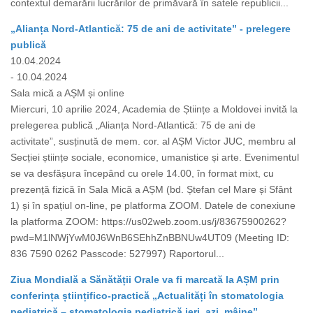
contextul demarării lucrărilor de primăvară în satele republicii...
„Alianța Nord-Atlantică: 75 de ani de activitate” - prelegere
publică
10.04.2024
- 10.04.2024
Sala mică a AȘM și online
Miercuri, 10 aprilie 2024, Academia de Științe a Moldovei invită la
prelegerea publică „Alianța Nord-Atlantică: 75 de ani de
activitate”, susținută de mem. cor. al AȘM Victor JUC, membru al
Secției științe sociale, economice, umanistice și arte. Evenimentul
se va desfășura începând cu orele 14.00, în format mixt, cu
prezență fizică în Sala Mică a AȘM (bd. Ștefan cel Mare și Sfânt
1) și în spațiul on-line, pe platforma ZOOM. Datele de conexiune
la platforma ZOOM: https://us02web.zoom.us/j/83675900262?
pwd=M1lNWjYwM0J6WnB6SEhhZnBBNUw4UT09 (Meeting ID:
836 7590 0262 Passcode: 527997) Raportorul...
Ziua Mondială a Sănătății Orale va fi marcată la AȘM prin
conferința științifico-practică „Actualități în stomatologia
pediatrică – stomatologia pediatrică ieri, azi, mâine”