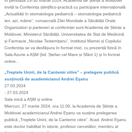
În perioada 29-30 martie 2024, Academia de Științe a Moldovei
invită la Conferința științifico-practică cu participare internațională
„Actualități în stomatologia pediatrică – stomatologia pediatrică
ieri, azi, mâine”, consacrată Zilei Mondiale a Sănătății Orale.
Organizatori și parteneri ai conferinței sunt Academia de Științe a
Moldovei, Ministerul Sănătății, Universitatea de Stat de Medicină
și Farmacie „Nicolae Testemițanu”, Institutul Mamei și Copilului.
Conferința se va desfășura în format mixt, cu prezență fizică în
Sala Azurie a AȘM (bd. Ștefan cel Mare și Sfânt 1) și în format
online...
„Treptele Unirii, de la Cantemir citire” – prelegere publică
susținută de academicianul Andrei Eșanu
27.03.2024
- 27.03.2024
Sala mică a AȘM și online
Miercuri, 27 martie 2024, ora 11:00, la Academia de Științe a
Moldovei academicianul Andrei Eșanu va susține prelegerea
publică „Treptele Unirii, de la Cantemir citire”. Acad. Andrei Eşanu
este doctor habilitat în istorie, profesor cercetător, membru al