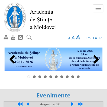
Перейти
к
Toggl
Academia
основному
navig
de Științe
содержанию
a Moldovei
A
A
A
Ro
En
Ru
Previous
Next
Evenimente
August, 2026