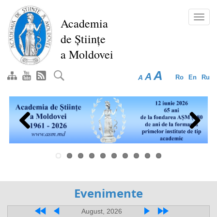
Перейти
к
Toggl
Academia
основному
navig
de Științe
содержанию
a Moldovei
A
A
A
Ro
En
Ru
Previous
Next
Evenimente
August, 2026