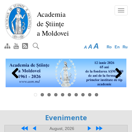
Перейти
к
Toggl
Academia
основному
navig
de Științe
содержанию
a Moldovei
A
A
A
Ro
En
Ru
Previous
Next
Evenimente
August, 2026