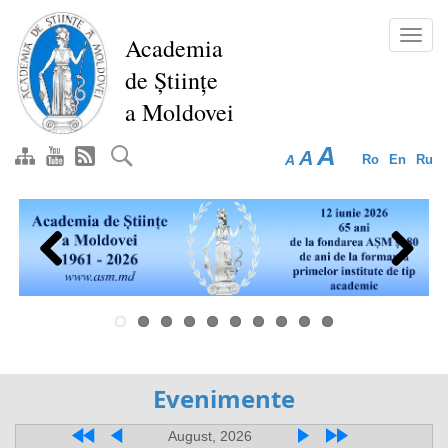
Перейти
к
Toggl
Academia
основному
navig
de Științe
содержанию
a Moldovei
A
A
A
Ro
En
Ru
Previous
Next
Evenimente
August, 2026