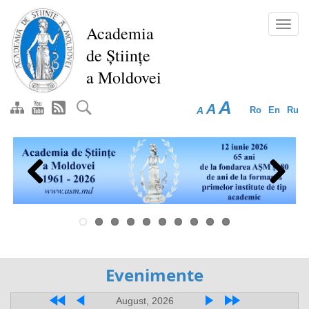
Перейти
к
Toggl
Academia
основному
navig
de Științe
содержанию
a Moldovei
A
A
A
Ro
En
Ru
Previous
Next
Evenimente
August, 2026