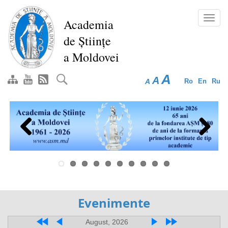
Перейти
к
Toggl
Academia
основному
navig
de Științe
содержанию
a Moldovei
A
A
A
Ro
En
Ru
Previous
Next
Evenimente
August, 2026