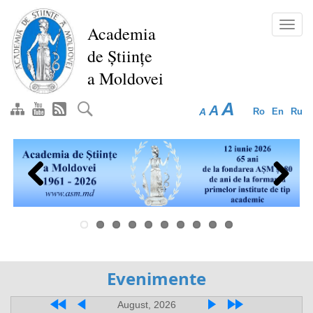
Перейти
к
Toggl
Academia
основному
navig
de Științe
содержанию
a Moldovei
A
A
A
Ro
En
Ru
Previous
Next
Evenimente
August, 2026