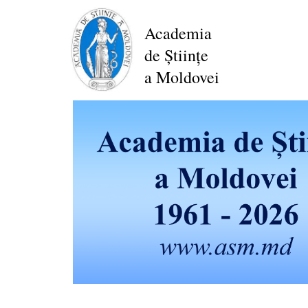
Перейти
к
Academia
основному
de Științe
содержанию
a Moldovei