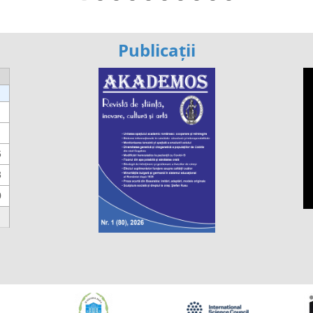
Publicații
6
3
0
https://propletenie.ru/