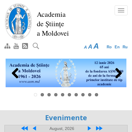
Перейти
к
Toggl
Academia
основному
navig
de Științe
содержанию
a Moldovei
A
A
A
Ro
En
Ru
Previous
Next
Evenimente
August, 2026