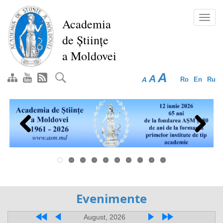
Перейти
к
Toggl
Academia
основному
navig
de Științe
содержанию
a Moldovei
A
A
A
Ro
En
Ru
Previous
Next
Evenimente
August, 2026