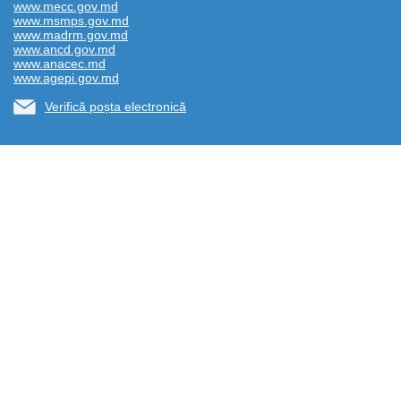
www.mecc.gov.md
www.msmps.gov.md
www.madrm.gov.md
www.ancd.gov.md
www.anacec.md
www.agepi.gov.md
Verifică poșta electronică