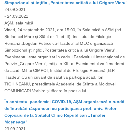
Simpozionul ştiinţific „Posteritatea critică a lui Grigore Vieru”
24.09.2021
- 24.09.2021
AŞM, sala mică
Vineri, 24 septembrie 2021, ora 15:00, în Sala mică a AŞM (bd.
Ştefan cel Mare şi Sfânt nr. 1, et. II), Institutul de Filologie
Română „Bogdan Petriceicu-Hasdeu” al MEC organizează
Simpozionul ştiinţific „Posteritatea critică a lui Grigore Vieru”.
Evenimentul este organizat în cadrul Festivalului Internaţional de
Poezie „Grigore Vieru”, ediţia a XIII-a. Evenimentul va fi moderat
de acad. Mihai CIMPOI, Institutul de Filologie Română „B.P.-
Hasdeu” Cu un cuvânt de salut va participa acad. Ion
TIGHINEANU, președintele Academiei de Științe a Moldovei
COMUNICĂRI Vorbire și tăcere în poezia lui...
În contextul pandemiei COVID-19, AȘM organizează o rundă
de întrebări-răspunsuri cu participarea prof. univ. Victor
Cojocaru de la Spitalul Clinic Republican „Timofei
Moșneaga”
23.09.2021