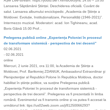
AȘM Live-stream: https://youtu.be/TX6VBU8GyhE 14.00 – 15.00
Lansarea Săptămânii Științei. Deschiderea oficială. Cuvânt de
salut. Lansarea albumului enciclopedic „Academia de Științe a
Moldovei: Evoluție, Instituționalizare, Personalități (1946-2021)”.
Intermezzo muzical. Moderatori: acad. Ion Tighineanu, acad.
Boris Găină 15.00 Prof...
Prelegerea publică online „Experiența Poloniei în procesul
de transformare sistemică - perspectiva de trei decenii”
02.06.2021
- 02.06.2021
online
Miercuri, 2 iunie 2021, ora 11:00, la Academia de Științe a
Moldovei, Prof. Bartłomiej ZDANIUK, Ambasadorul Extraordinar şi
Plenipotenţiar al Republicii Polone în Republica Moldova, doctor
habilitat în științe politice, va susține Prelegerea publică
„Experiența Poloniei în procesul de transformare sistemică -
perspectiva de trei decenii”. Prelegerea va fi prezentată în limba
română. Evenimentul va fi transmis online și va putea fi accesat la
următorul link: ttps://us02web.zoom.us/j/81250066293?