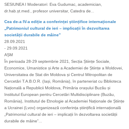
SESIUNEA I Moderatori: Eva Gudumac, academician,
dr.hab.șt.med., profesor universitar, Catedra de...
Cea de-a IV-a ediție a conferinței științifice internaționale
„Patrimoniul cultural de ieri – implicații în dezvoltarea
societății durabile de mâine”
28.09.2021
- 29.09.2021
AȘM
În perioada 28-29 septembrie 2021, Secția Științe Sociale,
Economice, Umanistice și Arte a Academiei de Științe a Moldovei,
Universitatea de Stat din Moldova și Centrul Mitropolitan de
Cercetări T.A.B.O.R. (Iași, România), în parteneriat cu Biblioteca
Națională a Republicii Moldova, Primăria orașului Buzău și
Institutul European pentru Cercetări Multidisciplinare (Buzău,
România), Institutul de Etnologie al Academiei Naționale de Științe
a Ucrainei (Lvov) organizează conferința științifică internațională
„Patrimoniul cultural de ieri – implicații în dezvoltarea societății
durabile de mâine”...