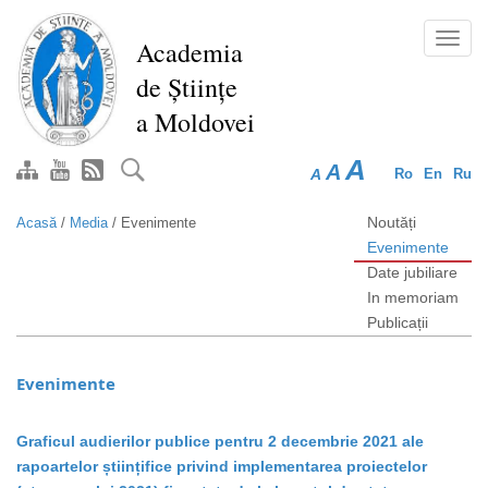
Mergi
la
Toggl
Academia
conţinutul
navig
de Științe
principal
a Moldovei
A
A
A
Ro
En
Ru
Noutăți
Acasă
/
Media
/
Evenimente
Evenimente
Date jubiliare
In memoriam
Publicații
Evenimente
Graficul audierilor publice pentru 2 decembrie 2021 ale
rapoartelor științifice privind implementarea proiectelor