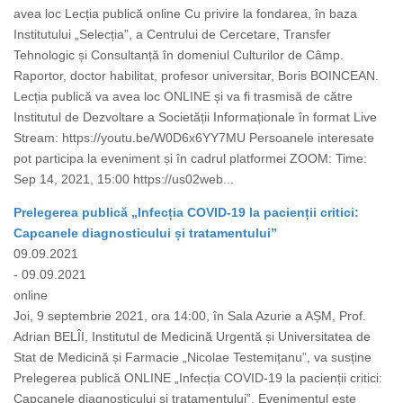
avea loc Lecția publică online Cu privire la fondarea, în baza
Institutului „Selecția”, a Centrului de Cercetare, Transfer
Tehnologic și Consultanță în domeniul Culturilor de Câmp.
Raportor, doctor habilitat, profesor universitar, Boris BOINCEAN.
Lecția publică va avea loc ONLINE și va fi trasmisă de către
Institutul de Dezvoltare a Societății Informaționale în format Live
Stream: https://youtu.be/W0D6x6YY7MU Persoanele interesate
pot participa la eveniment și în cadrul platformei ZOOM: Time:
Sep 14, 2021, 15:00 https://us02web...
Prelegerea publică „Infecția COVID-19 la pacienții critici:
Capcanele diagnosticului și tratamentului”
09.09.2021
- 09.09.2021
online
Joi, 9 septembrie 2021, ora 14:00, în Sala Azurie a AȘM, Prof.
Adrian BELÎI, Institutul de Medicină Urgentă și Universitatea de
Stat de Medicină și Farmacie „Nicolae Testemițanu”, va susține
Prelegerea publică ONLINE „Infecția COVID-19 la pacienții critici:
Capcanele diagnosticului și tratamentului”. Evenimentul este