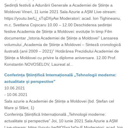
Ședință festivă a Adunării Generale a Academiei de Științe a
Moldovei Vineri, 11 iunie 2021 Sala Azurie a AȘM Live-stream:
https://youtu.be/Lj_sTqDXyAw Moderatori: acad. Ion Tighineanu,
m.c. Svetlana Cojocaru 10.00 – 12.00 Deschiderea ședinței
festive Academia de Științe a Moldovei: evoluție în timp Film
documentar „Istoria Academiei de Științe a Moldovei” Lansarea
volumului „Academia de Științe a Moldovei – Sinteză cronologică
ilustrată (anii 2009 – 2021)” Hotărârea Prezidiului Academiei de
Științe a Moldovei cu privire la diplome aniversare. 12.00 Prof.
Konstantin NOVOSELOV, Laureat al...
Conferința Științifică Internațională „Tehnologii moderne:
actualitate și perspective”
10.06.2021
- 10.06.2021
Sala azurie a Academiei de Științe a Moldovei (bd. Ștefan cel
Mare și Sfânt, 1)
Conferința Științifică Internațională „Tehnologii moderne:
actualitate și perspective” Joi, 10 iunie 2021 Sala Azurie a AȘM
Live-stream: https://youtu.be/NQSxgJa0a-E Moderatori: acad. Ion