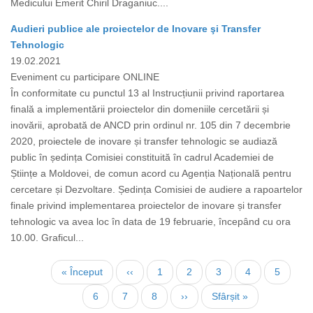
Medicului Emerit Chiril Draganiuc....
Audieri publice ale proiectelor de Inovare şi Transfer
Tehnologic
19.02.2021
Eveniment cu participare ONLINE
În conformitate cu punctul 13 al Instrucțiunii privind raportarea
finală a implementării proiectelor din domeniile cercetării și
inovării, aprobată de ANCD prin ordinul nr. 105 din 7 decembrie
2020, proiectele de inovare și transfer tehnologic se audiază
public în ședința Comisiei constituită în cadrul Academiei de
Științe a Moldovei, de comun acord cu Agenția Națională pentru
cercetare și Dezvoltare. Ședința Comisiei de audiere a rapoartelor
finale privind implementarea proiectelor de inovare și transfer
tehnologic va avea loc în data de 19 februarie, începând cu ora
10.00. Graficul...
Paginare
Prima
« Început
Pagina
‹‹
Page
1
Page
2
Page
3
Page
4
Page
5
pagină
anterioară
Pagina
6
Page
7
Page
8
Pagina
››
Ultima
Sfârșit »
curentă
următoare
pagină