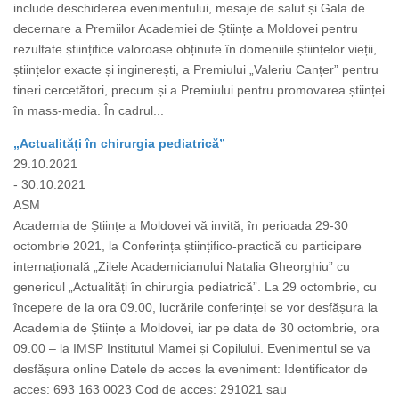
include deschiderea evenimentului, mesaje de salut și Gala de
decernare a Premiilor Academiei de Științe a Moldovei pentru
rezultate științifice valoroase obținute în domeniile științelor vieții,
științelor exacte și inginerești, a Premiului „Valeriu Canțer” pentru
tineri cercetători, precum și a Premiului pentru promovarea științei
în mass-media. În cadrul...
„Actualități în chirurgia pediatrică”
29.10.2021
- 30.10.2021
ASM
Academia de Științe a Moldovei vă invită, în perioada 29-30
octombrie 2021, la Conferința științifico-practică cu participare
internațională „Zilele Academicianului Natalia Gheorghiu” cu
genericul „Actualități în chirurgia pediatrică”. La 29 octombrie, cu
începere de la ora 09.00, lucrările conferinței se vor desfășura la
Academia de Științe a Moldovei, iar pe data de 30 octombrie, ora
09.00 – la IMSP Institutul Mamei și Copilului. Evenimentul se va
desfășura online Datele de acces la eveniment: Identificator de
acces: 693 163 0023 Cod de acces: 291021 sau