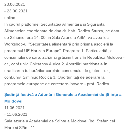
23.06.2021
- 23.06.2021
online
In cadrul platformei Securitatea Alimentară și Siguranța
Alimentelor, coordonate de dna dr. hab. Rodica Sturza, pe data
de 23 iunie, ora 14. 00, in Sala Azurie a AȘM, va avea loc
Workshop-ul "Securitatea alimentară prin prisma asocierii la
programul UE Horizon Europe". Program: 1. Particularitățile
consumului de sare, zahăr și grăsimi trans în Republica Moldova -
dr., conf.univ. Chirsanov Aurica 2. Abordări nutriționale în
eradicarea tulburărilor corelate consumului de gluten - dr.,
conf.univ. Siminiuc Rodica 3. Oportunități de aderare la
programele europene de cercetare-inovare - prof. Rodica...
Ședință festivă a Adunării Generale a Academiei de Științe a
Moldovei
11.06.2021
- 11.06.2021
Sala azurie a Academiei de Științe a Moldovei (bd. Ștefan cel
Mare și Sfânt, 1)