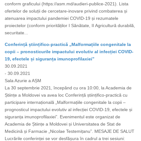
conform graficului (https://asm.md/audieri-publice-2021). Lista
ofertelor de soluții de cercetare-inovare privind combaterea și
atenuarea impactului pandemiei COVID-19 și rezumatele
proiectelor (conform priorităților I Sănătate, II Agricultură durabilă,
securitate...
Conferință științifico-practică „Malformațiile congenitale la
copii – pronosticurile impactului evolutiv al infecției COVID-
19, efectele și siguranța imunoprofilaxiei”
30.09.2021
- 30.09.2021
Sala Azurie a AȘM
La 30 septembrie 2021, începând cu ora 10:00, la Academia de
Științe a Moldovei va avea loc Conferință științifico-practică cu
participare internațională „Malformațiile congenitale la copii –
prognosticul impactului evolutiv al infecției COVID-19, efectele și
siguranța imunoprofilaxiei”. Evenimentul este organizat de
Academia de Științe a Moldovei și Universitatea de Stat de
Medicină și Farmacie „Nicolae Testemițanu”. MESAJE DE SALUT
Lucrările conferinței se vor desfășura în cadrul a trei sesiuni: