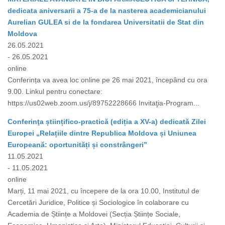
dedicata aniversarii a 75-a de la nasterea academicianului
Aurelian GULEA si de la fondarea Universitatii de Stat din
Moldova
26.05.2021
- 26.05.2021
online
Conferința va avea loc online pe 26 mai 2021, începând cu ora
9.00. Linkul pentru conectare:
https://us02web.zoom.us/j/89752228666 Invitaţia-Program...
Conferinţa științifico-practică (ediția a XV-a) dedicată Zilei
Europei „Relațiile dintre Republica Moldova și Uniunea
Europeană: oportunități și constrângeri”
11.05.2021
- 11.05.2021
online
Marți, 11 mai 2021, cu începere de la ora 10.00, Institutul de
Cercetări Juridice, Politice și Sociologice în colaborare cu
Academia de Științe a Moldovei (Secția Științe Sociale,