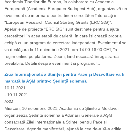
Academia Tinerilor din Europa, în colaborare cu Academia
Europeană (Academia Europaea Budapest Hub), organizează un
eveniment de informare pentru tineri cercetători înteresați în
“European Research Council Starting Grants (ERC StG)”.
Apelurile de proiecte “ERC StG” sunt destinate pentru a ajuta
cercetătorii în acea etapă de carieră, în care își crează propria
echipă cu un program de cercetare independent. Evenimentul se
va desfășura la 11 noiembrie 2021, ora 14.00-16.00 CET, în
regim online pe platforma Zoom, fiind necesară înregistrarea
prealabilă. Detalii despre eveniment și programul...
Ziua Internațională a Științei pentru Pace și Dezvoltare va fi
marcată la AȘM printr-o Ședință solemnă
10.11.2021
- 10.11.2021
ASM
Miercuri, 10 noiembrie 2021, Academia de Științe a Moldovei
organizează Ședința solemnă a Adunării Generale a AŞM
consacrată Zilei Internaționale a Științei pentru Pace și
Dezvoltare. Agenda manifestării, ajunsă la cea de-a XI-a ediție,