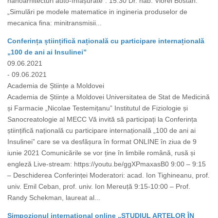
nanoarhitecturi auto-înfășurate”. 15.30 Dr. hab. Viorel Bostan.
„Simulări pe modele matematice in ingineria produselor de
mecanica fina: minitransmisii...
Conferința științifică națională cu participare internațională
„100 de ani ai Insulinei”
09.06.2021
- 09.06.2021
Academia de Științe a Moldovei
Academia de Științe a Moldovei Universitatea de Stat de Medicină
și Farmacie „Nicolae Testemițanu” Institutul de Fiziologie și
Sanocreatologie al MECC Vă invită să participați la Conferința
științifică națională cu participare internațională „100 de ani ai
Insulinei” care se va desfășura în format ONLINE în ziua de 9
iunie 2021 Comunicările se vor ține în limbile română, rusă și
engleză Live-stream: https://youtu.be/ggXPmaxasB0 9:00 – 9:15
– Deschiderea Conferinței Moderatori: acad. Ion Tighineanu, prof.
univ. Emil Ceban, prof. univ. Ion Mereuță 9:15-10:00 – Prof.
Randy Schekman, laureat al...
Simpozionul internațional online „STUDIUL ARTELOR ÎN