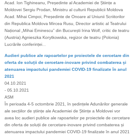
Acad. Ion Tighineanu, Președinte al Academiei de Științe a
Moldovei Sergiu Prodan, Ministru al culturii Republicii Moldova
Acad. Mihai Cimpoi, Președinte de Onoare al Uniunii Scriitorilor
din Republica Moldova Mircea Rusu, Director artistic al Teatrului
Național „Mihai Eminescu” din București Irina Wolf, critic de teatru
(Austria) Agnieszka Korytkowska, regizor de teatru (Polonia)
Lucrările conferinței...
Audieri publice ale rapoartelor pe proiectele de cercetare din
oferta de soluții de cercetare-inovare privind combaterea și
atenuarea impactului pandemiei COVID-19 finalizate în anul
2021
04.10.2021
- 05.10.2021
ASM
În perioada 4-5 octombrie 2021, în ședințele Adunărilor generale
ale secțiilor de științe ale Academiei de Științe a Moldovei vor
avea loc audieri publice ale rapoartelor pe proiectele de cercetare
din oferta de soluții de cercetare-inovare privind combaterea și
atenuarea impactului pandemiei COVID-19 finalizate în anul 2021