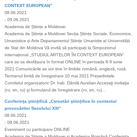
CONTEXT EUROPEAN”
08.06.2021
- 09.06.2021
Academia de Științe a Moldovei
Academia de Științe a Moldovei Secția Științe Sociale, Economice,
Umanistice și Arte Departamentul Științe Umaniste al Universității
de Stat din Moldova Vă invită să participați la Simpozionul
internațional „STUDIUL ARTELOR ÎN CONTEXT EUROPEAN”
care se va desfășura în format ONLINE în perioada 8-9 iunie
2021 Comunicările se vor ține în limbile română, engleză, rusă
Termenul limită de înregistrare 10 mai 2021 Președintele
Comitetul organizatoric Dr. hab. Dănilă Aurelian Accesaţi invitaţia
(ro, en, ru) şi formularul de înregistrare (ro, en, ru)...
Conferința științifică „Cercetări științifice în contextul
provocărilor Secolului XXI”
08.06.2021
- 08.06.2021
Eveniment cu participare ONLINE
Academia de Științe a Moldovei și Academia Română Conferința