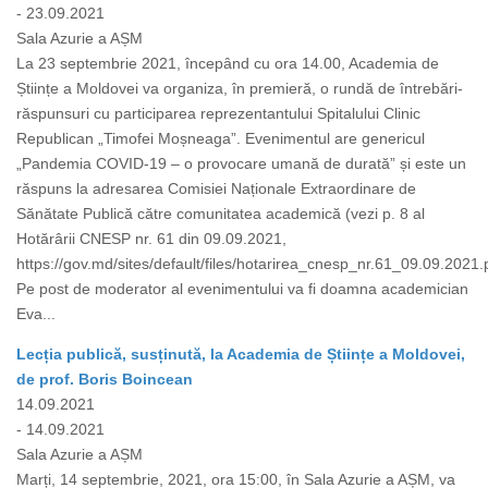
- 23.09.2021
Sala Azurie a AȘM
La 23 septembrie 2021, începând cu ora 14.00, Academia de
Științe a Moldovei va organiza, în premieră, o rundă de întrebări-
răspunsuri cu participarea reprezentantului Spitalului Clinic
Republican „Timofei Moșneaga”. Evenimentul are genericul
„Pandemia COVID-19 – o provocare umană de durată” și este un
răspuns la adresarea Comisiei Naționale Extraordinare de
Sănătate Publică către comunitatea academică (vezi p. 8 al
Hotărârii CNESP nr. 61 din 09.09.2021,
https://gov.md/sites/default/files/hotarirea_cnesp_nr.61_09.09.2021.p
Pe post de moderator al evenimentului va fi doamna academician
Eva...
Lecția publică, susținută, la Academia de Științe a Moldovei,
de prof. Boris Boincean
14.09.2021
- 14.09.2021
Sala Azurie a AȘM
Marți, 14 septembrie, 2021, ora 15:00, în Sala Azurie a AȘM, va