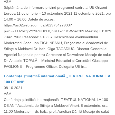
ASM
Săptămâna de informare privind programul-cadru al UE Orizont
Europa 11 octombrie – 13 octombrie 2021 11 octombrie 2021, ora
14.00 – 16.00 Datele de acces:
https://us02web.zoom.us/j/82973427903?
pwd=ZEU2bzg5Y29RUDBHQnRITkdhMWZadz09 Meeting ID: 829
7342 7903 Passcode: 515867 Deschiderea evenimentului
Moderatori: Acad. Ion TIGHINEANU, Președinte al Academiei de
Științe a Moldovei Dr. hab. Olga TAGADIUC, Director General al
Agenției Naționale pentru Cercetare și Dezvoltare Mesaje de salut
Dr. Anatolie TOPALĂ – Ministrul Educației și Cercetării Giuseppe
PAGLIONE – Programme Officer, Delegația UE în...
Conferința științifică internațională „TEATRUL NAȚIONAL LA
100 DE ANI”
08.10.2021
ASM
Conferința științifică internațională „TEATRUL NAȚIONAL LA 100
DE ANI” Academia de Științe a Moldovei Vineri, 8 octombrie, ora
11.00 Moderator – dr. hab., prof. Aurelian Dănilă Mesaje de salut