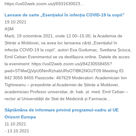
https://us02web.zoom.us/j/6931630023...
Lansare de carte „Esențialul în infecția COVID-19 la copii”
19.10.2021
AȘM
Marți, 19 octombrie 2021, orele 12.00–15.00, la Academia de
Științe a Moldovei, va avea loc lansarea cărții „Esențialul în
infecția COVID-19 la copii”, autori Eva Gudumac, Svetlana Șciuca,
Emil Ceban Evenimentul se va desfășura online. Datele de acces
la eveniment: https://us02web.zoom.us/j/84230558455?
pwd=STMwQjVpU0NmRzhabURsOTlBK2NGUT09 Meeting ID:
842 3055 8455 Passcode: 467629 Moderatori: Academician Ion
Tighineanu – președinte al Academiei de Științe a Moldovei,
academician Profesor universitar, dr. hab. șt. med. Emil Ceban –
rector al Universității de Stat de Medicină și Farmacie...
Săptămâna de informare privind programul-cadru al UE
Orizont Europa
11.10.2021
- 13.10.2021