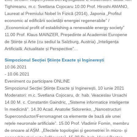
Tighineanu, m.c. Svetlana Cojocaru 10.00 Prof. Hiroshi AMANO,
Laureat al Premiului Nobel în Fizică (2014), Japonia „Profitul
economic al edificării societății energiei regenerabile” /
„Economical profit of establishing a renewable energy society”
11.00 Prof. Klaus MAINZER, Președinte al Academiei Europene
de Științe și Arte (cu sediul la Salzburg, Austria) „Inteligența
Artificială: Actualitate și Perspective”...
Simpozionul Secției Științe Exacte și Inginerești
10.06.2021
- 10.06.2021
Eveniment cu participare ONLINE
Simpozionul Secției Științe Exacte și Inginerești, 10 iunie 2021
Moderatori: m.c. Svetlana Cojocaru, dr. hab. Veaceslav Ursachi
14.00 M. c. Constantin Gaindric, „Sisteme informatice inteligente
în medicină”. 14.30 Acad. Anatolie Sidorenko, „Nanostructuri
Superconductor/Ferromagnet ca elemente de bază ale unei
rețele neuronale artificiale”. 15.00 Prof. Vladimir Fomin, membru
de onoare al AȘM. „Efectele topologiei și geometriei în micro- și