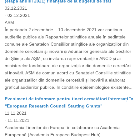
(etapa anului 2021) finanțate de la bugetul de stat
02.12.2021
- 02.12.2021
ASM
În perioada 2 decembrie – 10 decembrie 2021 vor continua
audierile publice ale Rapoartelor științifice anuale în ședințele
comune ale Senatelor/ Consiliilor științifice ale organizațiilor din
domeniile cercetării și inovării și Adunărilor generale ale Secțiilor
de Științe ale AȘM, cu invitarea reprezentanților ANCD și ai
ministerelor fondatoare ale organizațiilor din domeniile cercetării
și inovării. AȘM de comun acord cu Senatele/ Consiliile științifice
ale organizațiilor din domeniile cercetării și inovării a elaborat
graficul audierilor publice. În condițiile epidemiologice existente...
Eveniment de informare pentru tineri cercetători înteresați în
“European Research Council Starting Grants”
11.11.2021
- 11.11.2021
Academia Tinerilor din Europa, în colaborare cu Academia
Europeană (Academia Europaea Budapest Hub)