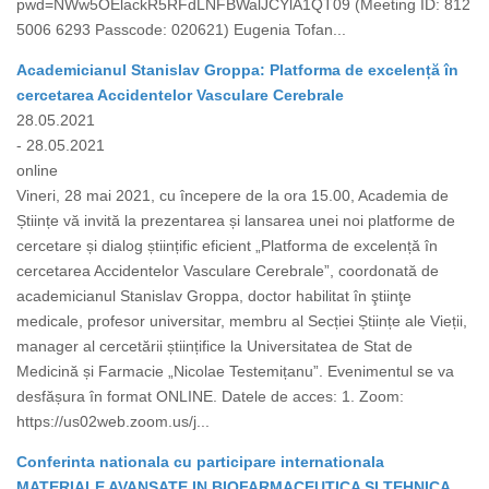
pwd=NWw5OElackR5RFdLNFBWalJCYlA1QT09 (Meeting ID: 812
5006 6293 Passcode: 020621) Eugenia Tofan...
Academicianul Stanislav Groppa: Platforma de excelență în
cercetarea Accidentelor Vasculare Cerebrale
28.05.2021
- 28.05.2021
online
Vineri, 28 mai 2021, cu începere de la ora 15.00, Academia de
Științe vă invită la prezentarea și lansarea unei noi platforme de
cercetare și dialog științific eficient „Platforma de excelență în
cercetarea Accidentelor Vasculare Cerebrale”, coordonată de
academicianul Stanislav Groppa, doctor habilitat în ştiinţe
medicale, profesor universitar, membru al Secției Științe ale Vieții,
manager al cercetării științifice la Universitatea de Stat de
Medicină și Farmacie „Nicolae Testemițanu”. Evenimentul se va
desfășura în format ONLINE. Datele de acces: 1. Zoom:
https://us02web.zoom.us/j...
Conferinta nationala cu participare internationala
MATERIALE AVANSATE IN BIOFARMACEUTICA SI TEHNICA,