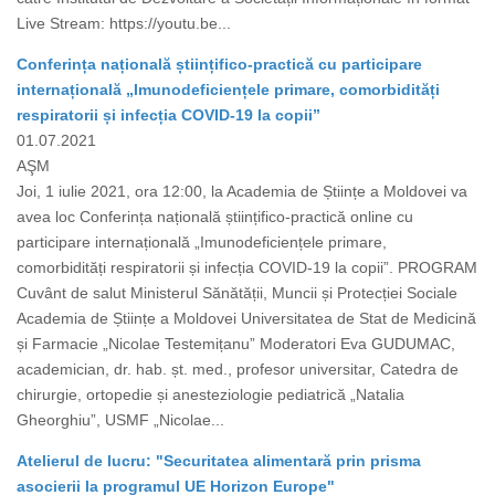
Live Stream: https://youtu.be...
Conferința națională științifico-practică cu participare
internațională „Imunodeficiențele primare, comorbidități
respiratorii și infecția COVID-19 la copii”
01.07.2021
AŞM
Joi, 1 iulie 2021, ora 12:00, la Academia de Științe a Moldovei va
avea loc Conferința națională științifico-practică online cu
participare internațională „Imunodeficiențele primare,
comorbidități respiratorii și infecția COVID-19 la copii”. PROGRAM
Cuvânt de salut Ministerul Sănătății, Muncii și Protecției Sociale
Academia de Științe a Moldovei Universitatea de Stat de Medicină
și Farmacie „Nicolae Testemițanu” Moderatori Eva GUDUMAC,
academician, dr. hab. șt. med., profesor universitar, Catedra de
chirurgie, ortopedie și anesteziologie pediatrică „Natalia
Gheorghiu”, USMF „Nicolae...
Atelierul de lucru: "Securitatea alimentară prin prisma
asocierii la programul UE Horizon Europe"