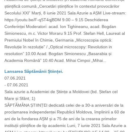
științifică comună „Cercetări științifice în contextul provocărilor
Secolului XXI” Marți, 8 iunie 2021 Sala Azurie a AȘM Live-stream:
https://youtu.be/F-qST4qjBDM 9.00 – 9.15 Deschiderea
Conferinței Moderatori: acad. Ion Tighineanu, acad. Bogdan
Simionescu, m.c. Victor Moraru 9.15 Prof. Stefan Hell, Laureat al
Premiului Nobel în Chimie, Germania „Microscopia optică:
Revoluție în rezoluție” / „Optical microscopy: Revolution in
resolution” 10.00 Acad. Bogdan Simionescu „Basarabia și
Academia Română” 10.40 Acad. Mihai Cimpoi „Mihai...
Lansarea Săptămânii Științei.
07.06.2021
- 07.06.2021
Sala azurie a Academiei de Științe a Moldovei (bd. Ștefan cel
Mare și Sfânt, 1)
SĂPTĂMÂNA ȘTIINȚEI dedicată celei de-a 30-a aniversări de la
proclamarea independenței Republicii Moldova, împlinirii a 60 de
ani de la fondarea AȘM și a 75 de ani de la crearea primelor
instituții științifice de tip academic Luni, 7 iunie 2021 Sala Azurie a