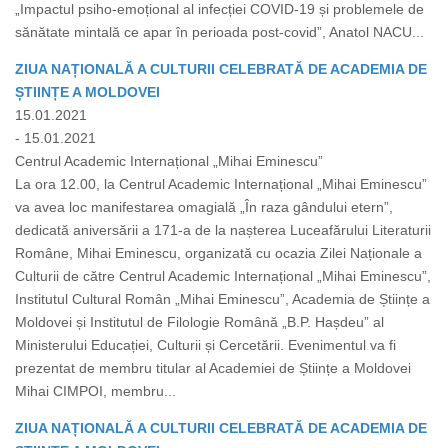
„Impactul psiho-emoțional al infecției COVID-19 și problemele de
sănătate mintală ce apar în perioada post-covid”, Anatol NACU...
ZIUA NAȚIONALĂ A CULTURII CELEBRATĂ DE ACADEMIA DE
ȘTIINȚE A MOLDOVEI
15.01.2021
- 15.01.2021
Centrul Academic Internațional „Mihai Eminescu”
La ora 12.00, la Centrul Academic Internațional „Mihai Eminescu”
va avea loc manifestarea omagială „În raza gândului etern”,
dedicată aniversării a 171-a de la nașterea Luceafărului Literaturii
Române, Mihai Eminescu, organizată cu ocazia Zilei Naționale a
Culturii de către Centrul Academic Internațional „Mihai Eminescu”,
Institutul Cultural Român „Mihai Eminescu”, Academia de Științe a
Moldovei și Institutul de Filologie Română „B.P. Hașdeu” al
Ministerului Educației, Culturii și Cercetării. Evenimentul va fi
prezentat de membru titular al Academiei de Științe a Moldovei
Mihai CIMPOI, membru...
ZIUA NAȚIONALĂ A CULTURII CELEBRATĂ DE ACADEMIA DE