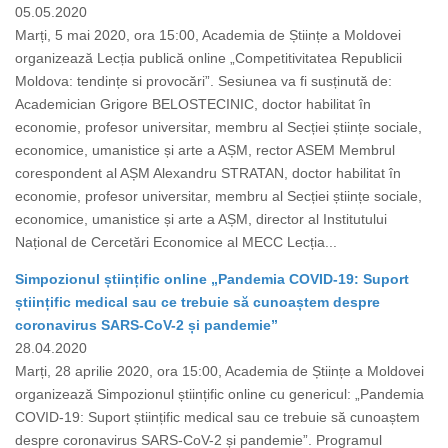
05.05.2020
Marți, 5 mai 2020, ora 15:00, Academia de Științe a Moldovei
organizează Lecția publică online „Competitivitatea Republicii
Moldova: tendințe si provocări”. Sesiunea va fi susținută de:
Academician Grigore BELOSTECINIC, doctor habilitat în
economie, profesor universitar, membru al Secției științe sociale,
economice, umanistice și arte a AȘM, rector ASEM Membrul
corespondent al AȘM Alexandru STRATAN, doctor habilitat în
economie, profesor universitar, membru al Secției științe sociale,
economice, umanistice și arte a AȘM, director al Institutului
Național de Cercetări Economice al MECC Lecția...
Simpozionul științific online „Pandemia COVID-19: Suport
științific medical sau ce trebuie să cunoaștem despre
coronavirus SARS-CoV-2 și pandemie”
28.04.2020
Marți, 28 aprilie 2020, ora 15:00, Academia de Științe a Moldovei
organizează Simpozionul științific online cu genericul: „Pandemia
COVID-19: Suport științific medical sau ce trebuie să cunoaștem
despre coronavirus SARS-CoV-2 și pandemie”. Programul