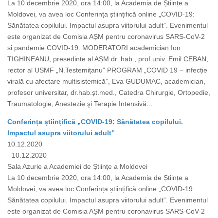
La 10 decembrie 2020, ora 14:00, la Academia de Științe a
Moldovei, va avea loc Conferința științifică online „COVID-19:
Sănătatea copilului. Impactul asupra viitorului adult”. Evenimentul
este organizat de Comisia AȘM pentru coronavirus SARS-CoV-2
și pandemie COVID-19. MODERATORI academician Ion
TIGHINEANU, președinte al AȘM dr. hab., prof.univ. Emil CEBAN,
rector al USMF „N.Testemițanuˮ PROGRAM „COVID 19 – infecție
virală cu afectare multisistemică”, Eva GUDUMAC, academician,
profesor universitar, dr.hab.șt.med., Catedra Chirurgie, Ortopedie,
Traumatologie, Anestezie şi Terapie Intensivă...
Conferința științifică „COVID-19: Sănătatea copilului.
Impactul asupra viitorului adult”
10.12.2020
- 10.12.2020
Sala Azurie a Academiei de Științe a Moldovei
La 10 decembrie 2020, ora 14:00, la Academia de Științe a
Moldovei, va avea loc Conferința științifică online „COVID-19:
Sănătatea copilului. Impactul asupra viitorului adult”. Evenimentul
este organizat de Comisia AȘM pentru coronavirus SARS-CoV-2