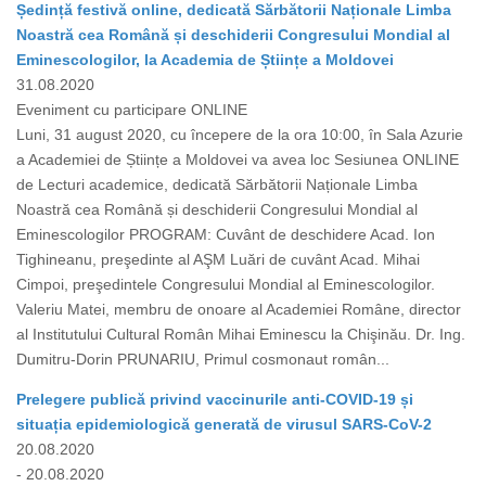
Ședință festivă online, dedicată Sărbătorii Naționale Limba
Noastră cea Română și deschiderii Congresului Mondial al
Eminescologilor, la Academia de Științe a Moldovei
31.08.2020
Eveniment cu participare ONLINE
Luni, 31 august 2020, cu începere de la ora 10:00, în Sala Azurie
a Academiei de Științe a Moldovei va avea loc Sesiunea ONLINE
de Lecturi academice, dedicată Sărbătorii Naționale Limba
Noastră cea Română și deschiderii Congresului Mondial al
Eminescologilor PROGRAM: Cuvânt de deschidere Acad. Ion
Tighineanu, preşedinte al AŞM Luări de cuvânt Acad. Mihai
Cimpoi, preşedintele Congresului Mondial al Eminescologilor.
Valeriu Matei, membru de onoare al Academiei Române, director
al Institutului Cultural Român Mihai Eminescu la Chişinău. Dr. Ing.
Dumitru-Dorin PRUNARIU, Primul cosmonaut român...
Prelegere publică privind vaccinurile anti-COVID-19 și
situația epidemiologică generată de virusul SARS-CoV-2
20.08.2020
- 20.08.2020