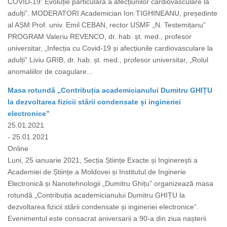
COVID-19: Evoluție particulară a afecțiunilor cardiovasculare la
adulți”. MODERATORI Academician Ion TIGHINEANU, președinte
al AȘM Prof. univ. Emil CEBAN, rector USMF „N. Testemițanu”
PROGRAM Valeriu REVENCO, dr. hab. șt. med., profesor
universitar, „Infecția cu Covid-19 și afecțiunile cardiovasculare la
adulți” Liviu GRIB, dr. hab. șt. med., profesor universitar, „Rolul
anomaliilor de coagulare...
Masa rotundă „Contribuția academicianului Dumitru GHIȚU
la dezvoltarea fizicii stării condensate și ingineriei
electronice”
25.01.2021
- 25.01.2021
Online
Luni, 25 ianuarie 2021, Secția Științe Exacte și Inginerești a
Academiei de Științe a Moldovei și Institutul de Inginerie
Electronică și Nanotehnologii „Dumitru Ghițu” organizează masa
rotundă „Contribuția academicianului Dumitru GHIȚU la
dezvoltarea fizicii stării condensate și ingineriei electronice”.
Evenimentul este consacrat aniversarii a 90-a din ziua nașterii