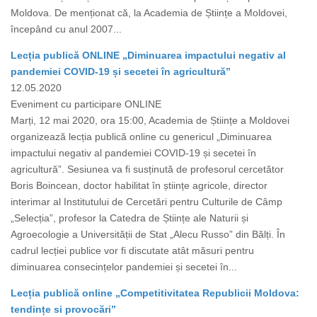
Moldova. De menționat că, la Academia de Științe a Moldovei,
începând cu anul 2007...
Lecția publică ONLINE „Diminuarea impactului negativ al
pandemiei COVID-19 și secetei în agricultură”
12.05.2020
Eveniment cu participare ONLINE
Marți, 12 mai 2020, ora 15:00, Academia de Științe a Moldovei
organizează lecția publică online cu genericul „Diminuarea
impactului negativ al pandemiei COVID-19 și secetei în
agricultură”. Sesiunea va fi susținută de profesorul cercetător
Boris Boincean, doctor habilitat în științe agricole, director
interimar al Institutului de Cercetări pentru Culturile de Câmp
„Selecția”, profesor la Catedra de Științe ale Naturii și
Agroecologie a Universității de Stat „Alecu Russo” din Bălți. În
cadrul lecției publice vor fi discutate atât măsuri pentru
diminuarea consecințelor pandemiei și secetei în...
Lecția publică online „Competitivitatea Republicii Moldova:
tendințe si provocări”