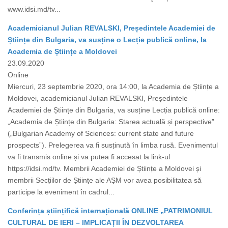
www.idsi.md/tv...
Academicianul Julian REVALSKI, Președintele Academiei de
Științe din Bulgaria, va susține o Lecție publică online, la
Academia de Științe a Moldovei
23.09.2020
Online
Miercuri, 23 septembrie 2020, ora 14:00, la Academia de Științe a
Moldovei, academicianul Julian REVALSKI, Președintele
Academiei de Științe din Bulgaria, va susține Lecția publică online:
„Academia de Științe din Bulgaria: Starea actuală și perspective”
(„Bulgarian Academy of Sciences: current state and future
prospects”). Prelegerea va fi susținută în limba rusă. Evenimentul
va fi transmis online și va putea fi accesat la link-ul
https://idsi.md/tv. Membrii Academiei de Științe a Moldovei și
membrii Secțiilor de Științe ale AȘM vor avea posibilitatea să
participe la eveniment în cadrul...
Conferința științifică internațională ONLINE „PATRIMONIUL
CULTURAL DE IERI – IMPLICAȚII ÎN DEZVOLTAREA