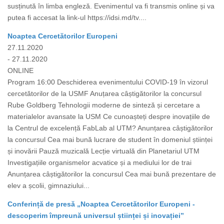
susținută în limba engleză. Evenimentul va fi transmis online și va
putea fi accesat la link-ul https://idsi.md/tv....
Noaptea Cercetătorilor Europeni
27.11.2020
- 27.11.2020
ONLINE
Program 16:00 Deschiderea evenimentului COVID-19 în vizorul
cercetătorilor de la USMF Anuțarea câștigătorilor la concursul
Rube Goldberg Tehnologii moderne de sinteză și cercetare a
materialelor avansate la USM Ce cunoașteți despre inovațiile de
la Centrul de excelență FabLab al UTM? Anunțarea câștigătorilor
la concursul Cea mai bună lucrare de student în domeniul științei
și inovării Pauză muzicală Lecție virtuală din Planetariul UTM
Investigațiile organismelor acvatice și a mediului lor de trai
Anunțarea câștigătorilor la concursul Cea mai bună prezentare de
elev a școlii, gimnaziului...
Conferință de presă „Noaptea Cercetătorilor Europeni -
descoperim împreună universul științei și inovației”