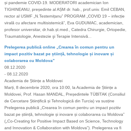
și pandemie COVID-19. MODERATORI academician Ion
TIGHINEANU, președinte al AȘM dr. hab., prof.univ. Emil CEBAN,
rector al USMF „N.Testemițanuˮ PROGRAM „COVID 19 – infecție
virală cu afectare multisistemică”, Eva GUDUMAC, academician,
profesor universitar, dr.hab.șt.med., Catedra Chirurgie, Ortopedie,
Traumatologie, Anestezie şi Terapie Intensivă...
Prelegerea publică online „Crearea în comun pentru un
impact pozitiv bazat pe știință, tehnologie și inovare și
colaborarea cu Moldova”
08.12.2020
- 08.12.2020
Academia de Științe a Moldovei
Marți, 8 decembrie 2020, ora 10:00, la Academia de Științe a
Moldovei, Prof. Hasan MANDAL, Președintele TÜBİTAK (Consiliul
de Cercetare Științifică și Tehnologică din Turcia) va susține
Prelegerea publică „Crearea în comun pentru un impact pozitiv
bazat pe știință, tehnologie și inovare și colaborarea cu Moldova”
(„Co-Creating for Positive Impact Based on Science, Technology
and Innovation & Collaboration with Moldova”). Prelegerea va fi