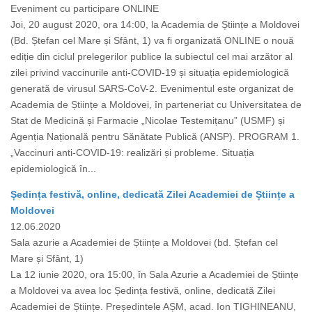
Eveniment cu participare ONLINE
Joi, 20 august 2020, ora 14:00, la Academia de Științe a Moldovei
(Bd. Ștefan cel Mare și Sfânt, 1) va fi organizată ONLINE o nouă
ediție din ciclul prelegerilor publice la subiectul cel mai arzător al
zilei privind vaccinurile anti-COVID-19 și situația epidemiologică
generată de virusul SARS-CoV-2. Evenimentul este organizat de
Academia de Științe a Moldovei, în parteneriat cu Universitatea de
Stat de Medicină și Farmacie „Nicolae Testemițanu” (USMF) și
Agenția Națională pentru Sănătate Publică (ANSP). PROGRAM 1.
„Vaccinuri anti-COVID-19: realizări și probleme. Situația
epidemiologică în...
Ședința festivă, online, dedicată Zilei Academiei de Științe a
Moldovei
12.06.2020
Sala azurie a Academiei de Științe a Moldovei (bd. Ștefan cel
Mare și Sfânt, 1)
La 12 iunie 2020, ora 15:00, în Sala Azurie a Academiei de Științe
a Moldovei va avea loc Ședința festivă, online, dedicată Zilei
Academiei de Științe. Președintele AȘM, acad. Ion TIGHINEANU,