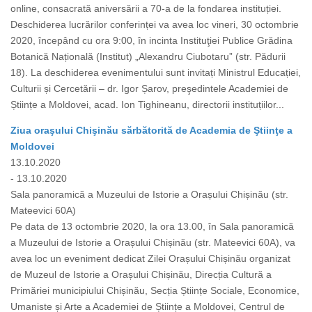
online, consacrată aniversării a 70-a de la fondarea instituției.
Deschiderea lucrărilor conferinței va avea loc vineri, 30 octombrie
2020, începând cu ora 9:00, în incinta Instituţiei Publice Grădina
Botanică Națională (Institut) „Alexandru Ciubotaru” (str. Pădurii
18). La deschiderea evenimentului sunt invitați Ministrul Educației,
Culturii și Cercetării – dr. Igor Șarov, preşedintele Academiei de
Științe a Moldovei, acad. Ion Tighineanu, directorii instituțiilor...
Ziua oraşului Chişinău sărbătorită de Academia de Ştiinţe a
Moldovei
13.10.2020
- 13.10.2020
Sala panoramică a Muzeului de Istorie a Orașului Chișinău (str.
Mateevici 60A)
Pe data de 13 octombrie 2020, la ora 13.00, în Sala panoramică
a Muzeului de Istorie a Orașului Chișinău (str. Mateevici 60A), va
avea loc un eveniment dedicat Zilei Orașului Chișinău organizat
de Muzeul de Istorie a Orașului Chișinău, Direcția Cultură a
Primăriei municipiului Chișinău, Secția Științe Sociale, Economice,
Umaniste și Arte a Academiei de Științe a Moldovei, Centrul de