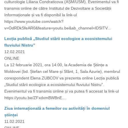
culturologie Liliana Condraticova (AȘM/USM). Evenimentul va fi
transmis online de către Institutul de Dezvoltare a Societății
Informaționale și va fi disponibil la link-ul
https://www.youtube.com/watch?
v=OdRDkSfeAR0&feature=youtu.be&ab_channel=IDSITV...
Lecția publică „Studiul stării ecologice a ecosistemului
fluviului Nistru”
12.02.2021
ONLINE
La 12 februarie 2021, ora 14:00, la Academia de Științe a
Moldovei (bd. Ștefan cel Mare și Sfânt, 1, Sala Azurie), membrul
corespondent Elena ZUBCOV va prezenta online Lecția publică
„Studiul stării ecologice a ecosistemului fluviului Nistru”.
Evenimentul va fi transmis online și va putea fi accesat la link-ul
https://youtu.be/ZFxdxmBWBnE....
Ziua internațională a femeilor cu activități în domeniul
științei
11.02.2021