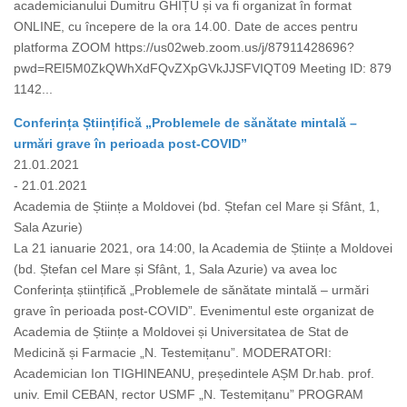
academicianului Dumitru GHIȚU și va fi organizat în format
ONLINE, cu începere de la ora 14.00. Date de acces pentru
platforma ZOOM https://us02web.zoom.us/j/87911428696?
pwd=REI5M0ZkQWhXdFQvZXpGVkJJSFVIQT09 Meeting ID: 879
1142...
Conferința Științifică „Problemele de sănătate mintală –
urmări grave în perioada post-COVID”
21.01.2021
- 21.01.2021
Academia de Științe a Moldovei (bd. Ștefan cel Mare și Sfânt, 1,
Sala Azurie)
La 21 ianuarie 2021, ora 14:00, la Academia de Științe a Moldovei
(bd. Ștefan cel Mare și Sfânt, 1, Sala Azurie) va avea loc
Conferința științifică „Problemele de sănătate mintală – urmări
grave în perioada post-COVID”. Evenimentul este organizat de
Academia de Științe a Moldovei și Universitatea de Stat de
Medicină și Farmacie „N. Testemițanu”. MODERATORI:
Academician Ion TIGHINEANU, președintele AȘM Dr.hab. prof.
univ. Emil CEBAN, rector USMF „N. Testemițanu” PROGRAM