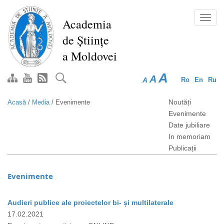
Mergi
la
Toggl
Academia
conţinutul
navig
de Științe
principal
a Moldovei
A
A
A
Ro
En
Ru
Noutăți
Acasă
/
Media
/
Evenimente
Evenimente
Date jubiliare
In memoriam
Publicații
Evenimente
Audieri publice ale proiectelor bi- și multilaterale
17.02.2021