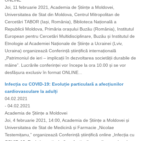
ONLINE
Joi, 11 februarie 2021, Academia de Științe a Moldovei,
Universitatea de Stat din Moldova, Centrul Mitropolitan de
Cercetări TABOR (Iași, România), Biblioteca Națională a
Republicii Moldova, Primăria orașului Buzău (România), Institutul
European pentru Cercetări Multidisciplinare, Buzău și Institutul de
Etnologie al Academiei Naționale de Științe a Ucrainei (Lviv,
Ucraina) organizează Conferință științifică internațională
„Patrimoniul de ieri – implicații în dezvoltarea societății durabile de
mâine”. Lucrările conferinței vor începe la ora 10.00 și se vor
desfășura exclusiv în format ONLINE...
Infecția cu COVID-19: Evoluție particulară a afecțiunilor
cardiovasculare la adulți
04.02.2021
- 04.02.2021
Academia de Științe a Moldovei
Joi, 4 februarie 2021, 14:00, Academia de Științe a Moldovei și
Universitatea de Stat de Medicină și Farmacie „Nicolae
Testemițanu,” organizează Conferință științifică online „Infecția cu