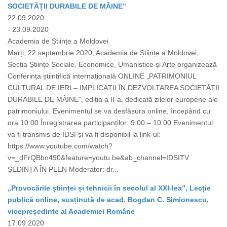
SOCIETĂȚII DURABILE DE MÂINE”
22.09.2020
- 23.09.2020
Academia de Științe a Moldovei
Marți, 22 septembrie 2020, Academia de Științe a Moldovei,
Secția Științe Sociale, Economice, Umanistice și Arte organizează
Conferința științifică internațională ONLINE „PATRIMONIUL
CULTURAL DE IERI – IMPLICAȚII ÎN DEZVOLTAREA SOCIETĂȚII
DURABILE DE MÂINE”, ediția a II-a, dedicată zilelor europene ale
patrimoniului. Evenimentul se va desfășura online, începând cu
ora 10.00 Înregistrarea participanților: 9.00 – 10.00 Evenimentul
va fi transmis de IDSI și va fi disponibil la link-ul:
https://www.youtube.com/watch?
v=_dFrQBbn490&feature=youtu.be&ab_channel=IDSITV
ȘEDINȚA ÎN PLEN Moderator: dr...
„Provocările științei și tehnicii în secolul al XXI-lea”, Lecție
publică online, susținută de acad. Bogdan C. Simionescu,
vicepreședinte al Academiei Române
17.09.2020