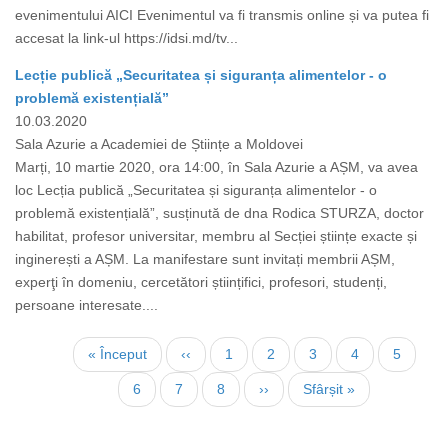
evenimentului AICI Evenimentul va fi transmis online și va putea fi
accesat la link-ul https://idsi.md/tv...
Lecție publică „Securitatea și siguranța alimentelor - o
problemă existențială”
10.03.2020
Sala Azurie a Academiei de Științe a Moldovei
Marți, 10 martie 2020, ora 14:00, în Sala Azurie a AȘM, va avea
loc Lecția publică „Securitatea și siguranța alimentelor - o
problemă existențială”, susținută de dna Rodica STURZA, doctor
habilitat, profesor universitar, membru al Secției științe exacte și
inginerești a AȘM. La manifestare sunt invitați membrii AȘM,
experţi în domeniu, cercetători științifici, profesori, studenți,
persoane interesate....
Paginare
Prima
« Început
Pagina
‹‹
Page
1
Page
2
Page
3
Page
4
Page
5
pagină
anterioară
Page
6
Pagina
7
Page
8
Pagina
››
Ultima
Sfârșit »
curentă
următoare
pagină