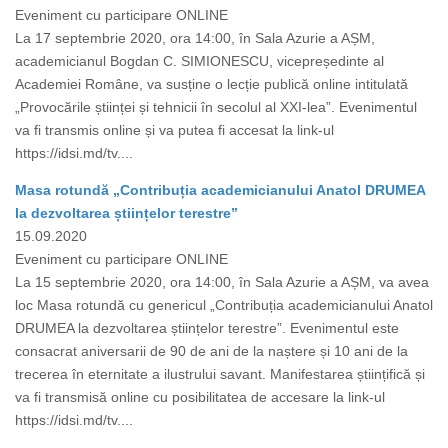
Eveniment cu participare ONLINE
La 17 septembrie 2020, ora 14:00, în Sala Azurie a AȘM,
academicianul Bogdan C. SIMIONESCU, vicepreședinte al
Academiei Române, va susține o lecție publică online intitulată
„Provocările științei și tehnicii în secolul al XXI-lea”. Evenimentul
va fi transmis online și va putea fi accesat la link-ul
https://idsi.md/tv....
Masa rotundă „Contribuția academicianului Anatol DRUMEA
la dezvoltarea științelor terestre”
15.09.2020
Eveniment cu participare ONLINE
La 15 septembrie 2020, ora 14:00, în Sala Azurie a AȘM, va avea
loc Masa rotundă cu genericul „Contribuția academicianului Anatol
DRUMEA la dezvoltarea științelor terestre”. Evenimentul este
consacrat aniversarii de 90 de ani de la naștere și 10 ani de la
trecerea în eternitate a ilustrului savant. Manifestarea științifică și
va fi transmisă online cu posibilitatea de accesare la link-ul
https://idsi.md/tv....