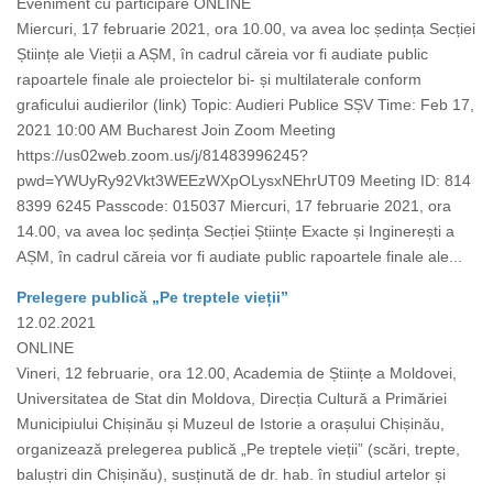
Eveniment cu participare ONLINE
Miercuri, 17 februarie 2021, ora 10.00, va avea loc ședința Secției
Științe ale Vieții a AȘM, în cadrul căreia vor fi audiate public
rapoartele finale ale proiectelor bi- și multilaterale conform
graficului audierilor (link) Topic: Audieri Publice SȘV Time: Feb 17,
2021 10:00 AM Bucharest Join Zoom Meeting
https://us02web.zoom.us/j/81483996245?
pwd=YWUyRy92Vkt3WEEzWXpOLysxNEhrUT09 Meeting ID: 814
8399 6245 Passcode: 015037 Miercuri, 17 februarie 2021, ora
14.00, va avea loc ședința Secției Științe Exacte și Inginerești a
AȘM, în cadrul căreia vor fi audiate public rapoartele finale ale...
Prelegere publică „Pe treptele vieții”
12.02.2021
ONLINE
Vineri, 12 februarie, ora 12.00, Academia de Științe a Moldovei,
Universitatea de Stat din Moldova, Direcția Cultură a Primăriei
Municipiului Chișinău și Muzeul de Istorie a orașului Chișinău,
organizează prelegerea publică „Pe treptele vieții” (scări, trepte,
baluștri din Chișinău), susținută de dr. hab. în studiul artelor și