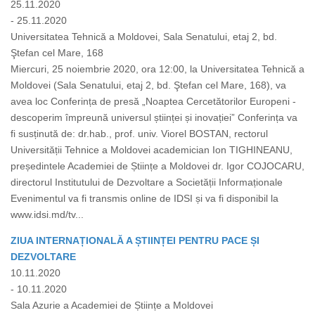
25.11.2020
- 25.11.2020
Universitatea Tehnică a Moldovei, Sala Senatului, etaj 2, bd.
Ştefan cel Mare, 168
Miercuri, 25 noiembrie 2020, ora 12:00, la Universitatea Tehnică a
Moldovei (Sala Senatului, etaj 2, bd. Ştefan cel Mare, 168), va
avea loc Conferința de presă „Noaptea Cercetătorilor Europeni -
descoperim împreună universul științei și inovației” Conferința va
fi susținută de: dr.hab., prof. univ. Viorel BOSTAN, rectorul
Universității Tehnice a Moldovei academician Ion TIGHINEANU,
președintele Academiei de Științe a Moldovei dr. Igor COJOCARU,
directorul Institutului de Dezvoltare a Societății Informaționale
Evenimentul va fi transmis online de IDSI și va fi disponibil la
www.idsi.md/tv...
ZIUA INTERNAȚIONALĂ A ȘTIINȚEI PENTRU PACE ȘI
DEZVOLTARE
10.11.2020
- 10.11.2020
Sala Azurie a Academiei de Științe a Moldovei