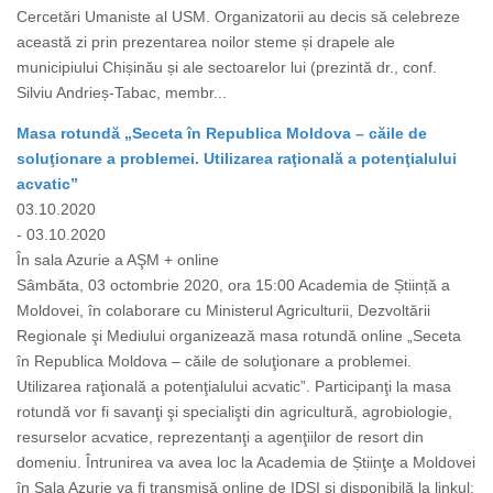
Cercetări Umaniste al USM. Organizatorii au decis să celebreze
această zi prin prezentarea noilor steme și drapele ale
municipiului Chișinău și ale sectoarelor lui (prezintă dr., conf.
Silviu Andrieș-Tabac, membr...
Masa rotundă „Seceta în Republica Moldova – căile de
soluţionare a problemei. Utilizarea raţională a potenţialului
acvatic”
03.10.2020
- 03.10.2020
În sala Azurie a AŞM + online
Sâmbăta, 03 octombrie 2020, ora 15:00 Academia de Știință a
Moldovei, în colaborare cu Ministerul Agriculturii, Dezvoltării
Regionale şi Mediului organizează masa rotundă online „Seceta
în Republica Moldova – căile de soluţionare a problemei.
Utilizarea raţională a potenţialului acvatic”. Participanţi la masa
rotundă vor fi savanţi şi specialişti din agricultură, agrobiologie,
resurselor acvatice, reprezentanţi a agenţiilor de resort din
domeniu. Întrunirea va avea loc la Academia de Știinţe a Moldovei
în Sala Azurie va fi transmisă online de IDSI şi disponibilă la linkul: