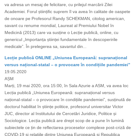
va adresa un mesaj de felicitare, cu prilejul marcării Zilei
Academiei. Forul științific suprem îl va avea în calitate de oaspete
de onoare pe Profesorul Randy SCHEKMAN, citolog american,
savant cu renume mondial, Laureat al Premiului Nobel în
Medicină (2013) care va susține o Lecție publică, online, cu
genericul „Importanța științei fundamentale în descoperirile
medicale”. În prelegerea sa, savantul din...
Lecție publică ONLINE „Uniunea Europeană: supranațional
versus național-statal – o provocare în condițiile pandemiei”
19.05.2020
AȘM
Marți, 19 mai 2020, ora 15:00, în Sala Azurie a ASM, va avea loc
Lecția publică „Uniunea Europeană: supranațional versus
național-statal – o provocare în condițiile pandemiei”, susținută de
doctorul habilitat în științe politice, profesorul universitar Victor
JUC, director al Institutului de Cercetări Juridice, Politice și
Sociologice. Lecția publică are drept scop de a pune în lumină
subiectele ce țin de reflectarea proceselor complexe post-criză de
COVID-19 și relațiile dintre Uniunea Europeană și Republica