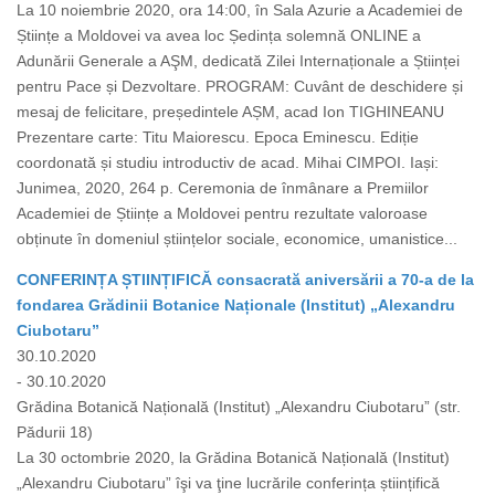
La 10 noiembrie 2020, ora 14:00, în Sala Azurie a Academiei de
Științe a Moldovei va avea loc Ședința solemnă ONLINE a
Adunării Generale a AŞM, dedicată Zilei Internaționale a Științei
pentru Pace și Dezvoltare. PROGRAM: Cuvânt de deschidere și
mesaj de felicitare, președintele AȘM, acad Ion TIGHINEANU
Prezentare carte: Titu Maiorescu. Epoca Eminescu. Ediție
coordonată și studiu introductiv de acad. Mihai CIMPOI. Iași:
Junimea, 2020, 264 p. Ceremonia de înmânare a Premiilor
Academiei de Științe a Moldovei pentru rezultate valoroase
obținute în domeniul științelor sociale, economice, umanistice...
CONFERINȚA ȘTIINȚIFICĂ consacrată aniversării a 70-a de la
fondarea Grădinii Botanice Naționale (Institut) „Alexandru
Ciubotaru”
30.10.2020
- 30.10.2020
Grădina Botanică Națională (Institut) „Alexandru Ciubotaru” (str.
Pădurii 18)
La 30 octombrie 2020, la Grădina Botanică Națională (Institut)
„Alexandru Ciubotaru” îşi va ţine lucrările conferința științifică