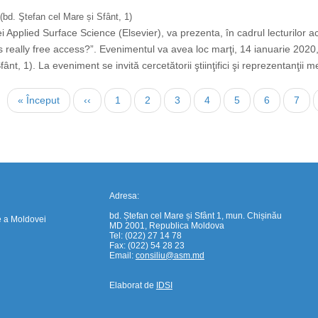
(bd. Ştefan cel Mare și Sfânt, 1)
 Applied Surface Science (Elsevier), va prezenta, în cadrul lecturilor ac
s really free access?”. Evenimentul va avea loc marţi, 14 ianuarie 2020
nt, 1). La eveniment se invită cercetătorii ştiinţifici şi reprezentanţii me
https://propletenie.ru/
Prima
« Început
Pagina
‹‹
Page
1
Page
2
Page
3
Page
4
Page
5
Page
6
Page
7
pagină
anterioară
Adresa:
bd. Ștefan cel Mare și Sfânt 1, mun. Chișinău
e a Moldovei
MD 2001, Republica Moldova
Tel: (022) 27 14 78
Fax: (022) 54 28 23
Email:
consiliu@asm.md
Elaborat de
IDSI