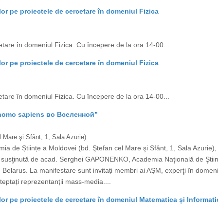
lor pe proiectele de cercetare în domeniul Fizica
etare în domeniul Fizica. Cu începere de la ora 14-00...
lor pe proiectele de cercetare în domeniul Fizica
etare în domeniul Fizica. Cu începere de la ora 14-00...
 homo sapiens во Вселенной”
 Mare şi Sfânt, 1, Sala Azurie)
mia de Științe a Moldovei (bd. Ştefan cel Mare şi Sfânt, 1, Sala Azurie
usţinută de acad. Serghei GAPONENKO, Academia Naţională de Ştiinţe 
larus. La manifestare sunt invitați membri ai AȘM, experţi în domeniu, ce
eptați reprezentanții mass-media....
lor pe proiectele de cercetare în domeniul Matematica și Informati