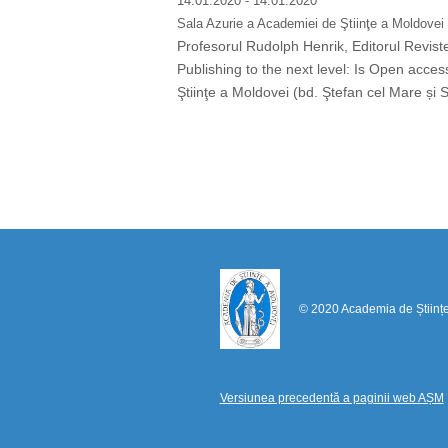
14.01.2020
- 14.01.2020
Sala Azurie a Academiei de Ştiinţe a Moldovei 
Profesorul Rudolph Henrik, Editorul Revistei
Publishing to the next level: Is Open acces
Ştiinţe a Moldovei (bd. Ştefan cel Mare și Sfâ
Paginare
© 2020 Academia de Științ
Versiunea precedentă a paginii web AȘM