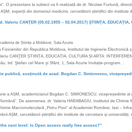
”. O prezentare la subiect va fi realizată de dr. Nicolae Furtună, direc
M, experții din domeniul medicinii, cercetătorii științifici din institute d
d. Valeriu CANŢER (05.02.1955 – 02.04.2017) ȘTIINȚA, EDUCAȚI
 Academia de Științe a Moldovei, Sala Azurie
izicienilor din Republica Moldova, Institutul de Inginerie Electronică ș
. Valeriu CANŢER ȘTIINȚA, EDUCAȚIA, CULTURA ȘI ARTA: INTERFEREN
ău, bd. Ştefan cel Mare şi Sfânt, 1, Sala Azurie Invitație-program...
ie publică, susținută de acad. Bogdan C. Simionescu, vicepreșe
Azurie a AȘM, academicianul Bogdan C. SIMIONESCU, vicepreședinte al 
a Română”. De asemenea, dr. Valeria HARABAGIU, Institutul de Chimie M
Chimie Macromoleculară „Petru Poni” al Academiei Române, Iasi – Infrast
i AȘM, cercetătorii științifici din institute de cercetare și universități, 
 the next level: Is Open access really free access?”