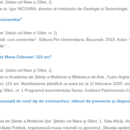
d. Ștefan cel Mare și Sfânt, 1)
e dr. Igor NICOARA, director al Institutului de Geologie și Seismologie..
universitar”
. Ștefan cel Mare și Sfânt, nr. 1)
ală: curs universitar”. Editura Pro Universitaria, București, 2019. Autor
M."...
eta Maria Cebotari: 110 ani”
d. Ştefan cel Mare şi Sfânt, 1)
eriat cu Academia de Științe a Moldovei și Biblioteca de Arte „Tudor Argh
ri: 110 ani. Manifestarea științifică va avea loc la 11 februarie 2020, o
i Sfânt, nr. 1 Programul evenimentului Sursa: Institutul Patrimoniului Cul
cauzată de noul tip de coronavirus: măsuri de prevenire și răspu
ia de Științe a Moldovei (bd. Ştefan cel Mare şi Sfânt, 1, Sala Mică), A
ătate Publică, organizează masa rotundă cu genericul „Situația epidem