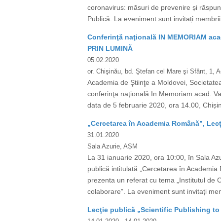
coronavirus: măsuri de prevenire și răspuns
Publică. La eveniment sunt invitați membrii AȘ
Conferinţă naţională IN MEMORIAM aca
PRIN LUMINĂ
05.02.2020
or. Chişinău, bd. Ştefan cel Mare şi Sfânt, 1,
Academia de Ştiinţe a Moldovei, Societatea F
conferinţa naţională In Memoriam acad
data de 5 februarie 2020, ora 14.00, Chișin
„Cercetarea în Academia Română”, Lecț
31.01.2020
Sala Azurie, AȘM
La 31 ianuarie 2020, ora 10:00, în Sala 
publică intitulată „Cercetarea în Academi
prezenta un referat cu tema „Institutul de 
colaborare”. La eveniment sunt invitați membri
Lecţie publică „Scientific Publishing to