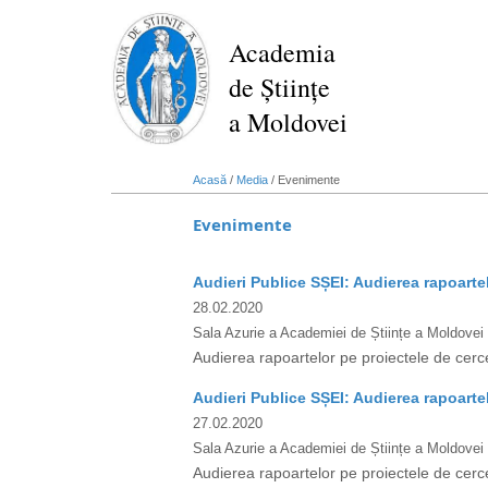
Mergi
la
Academia
conţinutul
de Științe
principal
a Moldovei
Acasă
/
Media
/
Evenimente
Evenimente
Audieri Publice SȘEI: Audierea rapoarte
28.02.2020
Sala Azurie a Academiei de Științe a Moldovei
Audierea rapoartelor pe proiectele de cerc
Audieri Publice SȘEI: Audierea rapoarte
27.02.2020
Sala Azurie a Academiei de Științe a Moldovei
Audierea rapoartelor pe proiectele de cerc