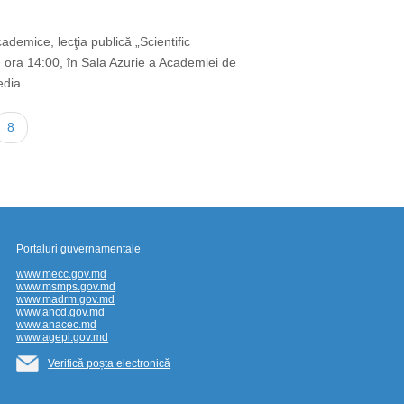
ademice, lecţia publică „Scientific
, ora 14:00, în Sala Azurie a Academiei de
dia....
Pagina
8
curentă
Portaluri guvernamentale
www.mecc.gov.md
www.msmps.gov.md
www.madrm.gov.md
www.ancd.gov.md
www.anacec.md
www.agepi.gov.md
Verifică poșta electronică