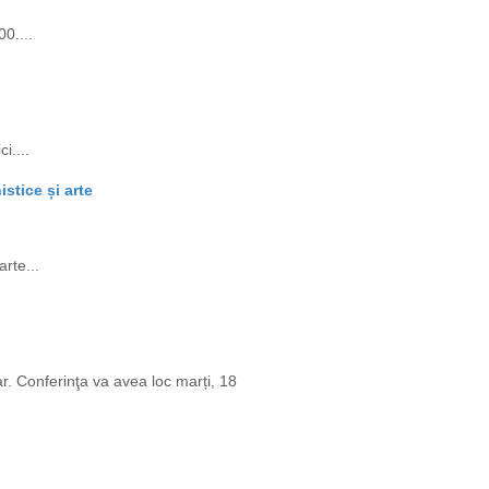
0....
i....
stice și arte
rte...
r. Conferinţa va avea loc marți, 18