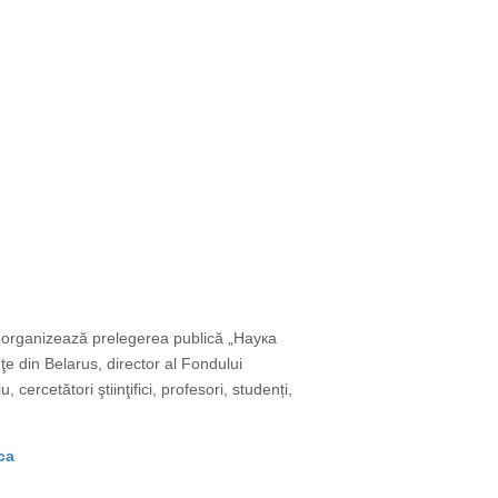
), organizează prelegerea publică „Наука
din Belarus, director al Fondului
rcetători ştiinţifici, profesori, studenți,
ca