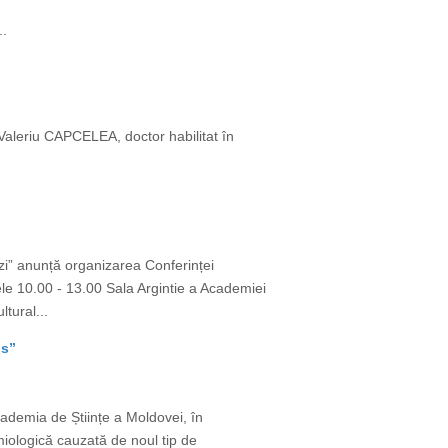
..
: Valeriu CAPCELEA, doctor habilitat în
ezi” anunță organizarea Conferinței
rele 10.00 - 13.00 Sala Argintie a Academiei
tural...
ns”
cademia de Științe a Moldovei, în
iologică cauzată de noul tip de