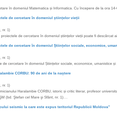
etare în domeniul Matematica și Informatica. Cu începere de la ora 14-0
ele de cercetare în domeniul științelor vieții
 nr. 1)
proiectele de cercetare în domeniul științelor vieții poate fi descărcat aic
tele de cercetare în domeniul Științelor sociale, economice, umani
 nr. 1)
e de cercetare în domeniul Științelor sociale, economice, umanistice și a
ralambie CORBU: 90 de ani de la naștere
 nr. 1)
anului Haralambie CORBU, istoric și critic literar, profesor universita
M (bd. Ştefan cel Mare şi Sfânt, nr. 1)....
cului seismic la care este expus teritoriul Republicii Moldova”