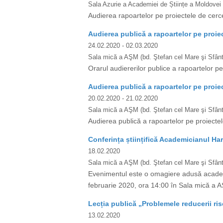
Sala Azurie a Academiei de Științe a Moldovei
Audierea rapoartelor pe proiectele de cerc
Audierea publică a rapoartelor pe proiect
24.02.2020
- 02.03.2020
Sala mică a AŞM (bd. Ştefan cel Mare şi Sfânt,
Orarul audiererilor publice a rapoartelor pe 
Audierea publică a rapoartelor pe proiec
20.02.2020
- 21.02.2020
Sala mică a AŞM (bd. Ştefan cel Mare şi Sfânt,
Audierea publică a rapoartelor pe proiectel
Conferința științifică Academicianul Ha
18.02.2020
Sala mică a AŞM (bd. Ştefan cel Mare şi Sfânt,
Evenimentul este o omagiere adusă academici
februarie 2020, ora 14:00 în Sala mică a AŞ
Lecția publică „Problemele reducerii ris
13.02.2020