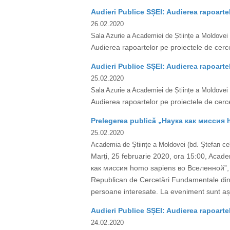
Audieri Publice SȘEI: Audierea rapoarte
26.02.2020
Sala Azurie a Academiei de Științe a Moldovei
Audierea rapoartelor pe proiectele de cerc
Audieri Publice SȘEI: Audierea rapoarte
25.02.2020
Sala Azurie a Academiei de Științe a Moldovei
Audierea rapoartelor pe proiectele de cerc
Prelegerea publică „Наука как миссия
25.02.2020
Academia de Științe a Moldovei (bd. Ştefan cel
Marți, 25 februarie 2020, ora 15:00, Acade
как миссия homo sapiens во Вселенной”, s
Republican de Cercetări Fundamentale din Be
persoane interesate. La eveniment sunt așt
Audieri Publice SȘEI: Audierea rapoarte
24.02.2020