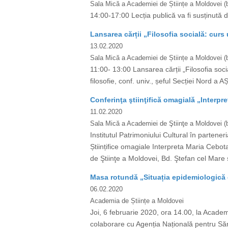
Sala Mică a Academiei de Științe a Moldovei (b
14:00-17:00 Lecția publică va fi susținută d
Lansarea cărții „Filosofia socială: curs 
13.02.2020
Sala Mică a Academiei de Științe a Moldovei (bd
11:00- 13:00 Lansarea cărții „Filosofia soci
filosofie, conf. univ., șeful Secției Nord a AȘ
Conferinţa ştiinţifică omagială „Interpr
11.02.2020
Sala Mică a Academiei de Ştiinţe a Moldovei (b
Institutul Patrimoniului Cultural în parten
Științifice omagiale Interpreta Maria Cebota
de Ştiinţe a Moldovei, Bd. Ştefan cel Mare ş
Masa rotundă „Situația epidemiologică 
06.02.2020
Academia de Științe a Moldovei
Joi, 6 februarie 2020, ora 14.00, la Academ
colaborare cu Agenția Națională pentru Săn