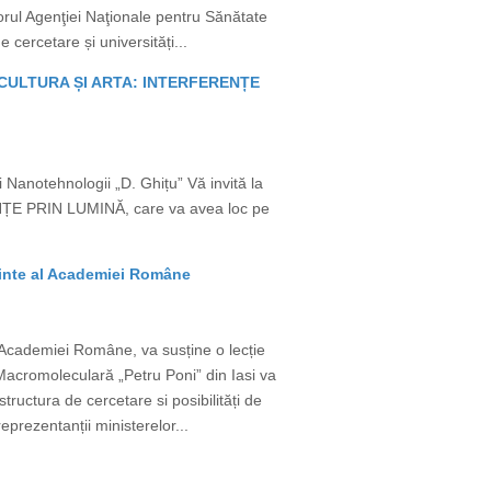
torul Agenţiei Naţionale pentru Sănătate
e cercetare și universități...
A, CULTURA ȘI ARTA: INTERFERENȚE
i Nanotehnologii „D. Ghițu” Vă invită la
ȚE PRIN LUMINĂ, care va avea loc pe
dinte al Academiei Române
Academiei Române, va susține o lecție
acromoleculară „Petru Poni” din Iasi va
ructura de cercetare si posibilități de
reprezentanții ministerelor...