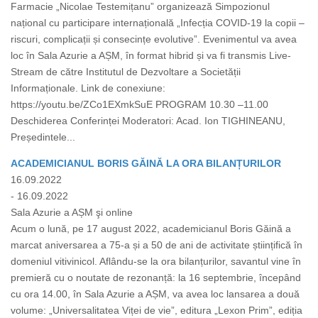
Farmacie „Nicolae Testemițanu” organizează Simpozionul
național cu participare internațională „Infecția COVID-19 la copii –
riscuri, complicații și consecințe evolutive”. Evenimentul va avea
loc în Sala Azurie a AȘM, în format hibrid și va fi transmis Live-
Stream de către Institutul de Dezvoltare a Societății
Informaționale. Link de conexiune:
https://youtu.be/ZCo1EXmkSuE PROGRAM 10.30 –11.00
Deschiderea Conferinței Moderatori: Acad. Ion TIGHINEANU,
Președintele...
ACADEMICIANUL BORIS GĂINĂ LA ORA BILANȚURILOR
16.09.2022
- 16.09.2022
Sala Azurie a AȘM şi online
Acum o lună, pe 17 august 2022, academicianul Boris Găină a
marcat aniversarea a 75-a și a 50 de ani de activitate științifică în
domeniul vitivinicol. Aflându-se la ora bilanțurilor, savantul vine în
premieră cu o noutate de rezonanță: la 16 septembrie, începând
cu ora 14.00, în Sala Azurie a AȘM, va avea loc lansarea a două
volume: „Universalitatea Viței de vie”, editura „Lexon Prim”, ediția