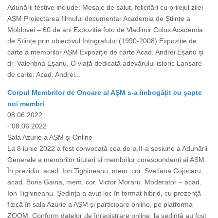
Adunării festive include: Mesaje de salut, felicitări cu prilejul zilei
AȘM Proiectarea filmului documentar Academia de Științe a
Moldovei – 60 de ani Expoziție foto de Vladimir Colos Academia
de Științe prin obiectivul fotografului (1990-2008) Expoziție de
carte a membrilor AȘM Expoziție de carte Acad. Andrei Eșanu și
dr. Valentina Eșanu. O viață dedicată adevărului istoric Lansare
de carte: Acad. Andrei...
Corpul Membrilor de Onoare al AȘM s-a îmbogățit cu șapte
noi membri
08.06.2022
- 08.06.2022
Sala Azurie a AȘM și Online
La 8 iunie 2022 a fost convocată cea de-a II-a sesiune a Adunării
Generale a membrilor titulari și membrilor corespondenți ai AȘM.
În prezidiu: acad. Ion Tighineanu, mem. cor. Svetlana Cojocaru,
acad. Boris Gaina, mem. cor. Victor Moraru. Moderator – acad.
Ion Tighineanu. Ședința a avut loc în format hibrid, cu prezență
fizică în sala Azurie a AȘM și participare online, pe platforma
ZOOM. Conform datelor de înregistrare online, la ședință au fost