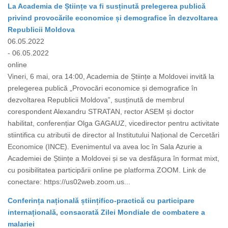
La Academia de Științe va fi susținută prelegerea publică
privind provocările economice și demografice în dezvoltarea
Republicii Moldova
06.05.2022
- 06.05.2022
online
Vineri, 6 mai, ora 14:00, Academia de Științe a Moldovei invită la
prelegerea publică „Provocări economice și demografice în
dezvoltarea Republicii Moldova”, susținută de membrul
corespondent Alexandru STRATAN, rector ASEM și doctor
habilitat, conferențiar Olga GAGAUZ, vicedirector pentru activitate
stiintifica cu atributii de director al Institutului Național de Cercetări
Economice (INCE). Evenimentul va avea loc în Sala Azurie a
Academiei de Științe a Moldovei și se va desfășura în format mixt,
cu posibilitatea participării online pe platforma ZOOM. Link de
conectare: https://us02web.zoom.us...
Conferința națională științifico-practică cu participare
internațională, consacrată Zilei Mondiale de combatere a
malariei