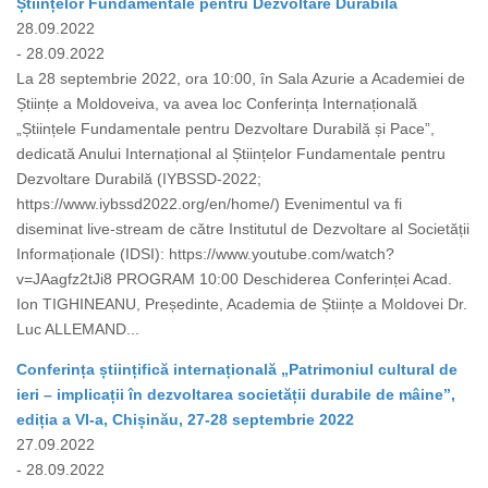
Științelor Fundamentale pentru Dezvoltare Durabilă
28.09.2022
- 28.09.2022
La 28 septembrie 2022, ora 10:00, în Sala Azurie a Academiei de
Științe a Moldoveiva, va avea loc Conferința Internațională
„Științele Fundamentale pentru Dezvoltare Durabilă și Pace”,
dedicată Anului Internațional al Științelor Fundamentale pentru
Dezvoltare Durabilă (IYBSSD-2022;
https://www.iybssd2022.org/en/home/) Evenimentul va fi
diseminat live-stream de către Institutul de Dezvoltare al Societății
Informaționale (IDSI): https://www.youtube.com/watch?
v=JAagfz2tJi8 PROGRAM 10:00 Deschiderea Conferinței Acad.
Ion TIGHINEANU, Președinte, Academia de Științe a Moldovei Dr.
Luc ALLEMAND...
Conferința științifică internațională „Patrimoniul cultural de
ieri – implicații în dezvoltarea societății durabile de mâine”,
ediția a VI-a, Chișinău, 27-28 septembrie 2022
27.09.2022
- 28.09.2022