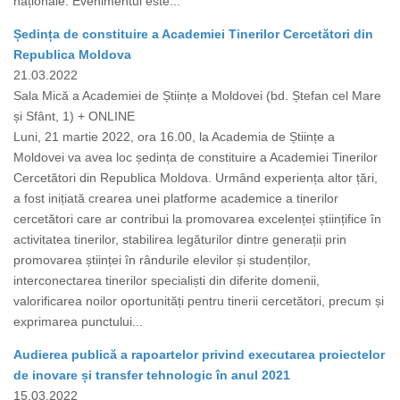
naționale. Evenimentul este...
Ședința de constituire a Academiei Tinerilor Cercetători din
Republica Moldova
21.03.2022
Sala Mică a Academiei de Științe a Moldovei (bd. Ștefan cel Mare
și Sfânt, 1) + ONLINE
Luni, 21 martie 2022, ora 16.00, la Academia de Științe a
Moldovei va avea loc ședința de constituire a Academiei Tinerilor
Cercetători din Republica Moldova. Urmând experiența altor țări,
a fost inițiată crearea unei platforme academice a tinerilor
cercetători care ar contribui la promovarea excelenței științifice în
activitatea tinerilor, stabilirea legăturilor dintre generații prin
promovarea științei în rândurile elevilor și studenților,
interconectarea tinerilor specialiști din diferite domenii,
valorificarea noilor oportunități pentru tinerii cercetători, precum și
exprimarea punctului...
Audierea publică a rapoartelor privind executarea proiectelor
de inovare și transfer tehnologic în anul 2021
15.03.2022