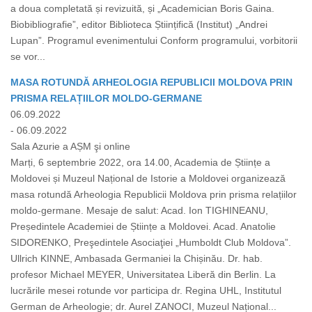
a doua completată și revizuită, și „Academician Boris Gaina.
Biobibliografie”, editor Biblioteca Științifică (Institut) „Andrei
Lupan”. Programul evenimentului Conform programului, vorbitorii
se vor...
MASA ROTUNDĂ ARHEOLOGIA REPUBLICII MOLDOVA PRIN
PRISMA RELAȚIILOR MOLDO-GERMANE
06.09.2022
- 06.09.2022
Sala Azurie a AȘM şi online
Marți, 6 septembrie 2022, ora 14.00, Academia de Științe a
Moldovei și Muzeul Național de Istorie a Moldovei organizează
masa rotundă Arheologia Republicii Moldova prin prisma relațiilor
moldo-germane. Mesaje de salut: Acad. Ion TIGHINEANU,
Președintele Academiei de Științe a Moldovei. Acad. Anatolie
SIDORENKO, Preşedintele Asociaţiei „Humboldt Club Moldova”.
Ullrich KINNE, Ambasada Germaniei la Chișinău. Dr. hab.
profesor Michael MEYER, Universitatea Liberă din Berlin. La
lucrările mesei rotunde vor participa dr. Regina UHL, Institutul
German de Arheologie; dr. Aurel ZANOCI, Muzeul Național...