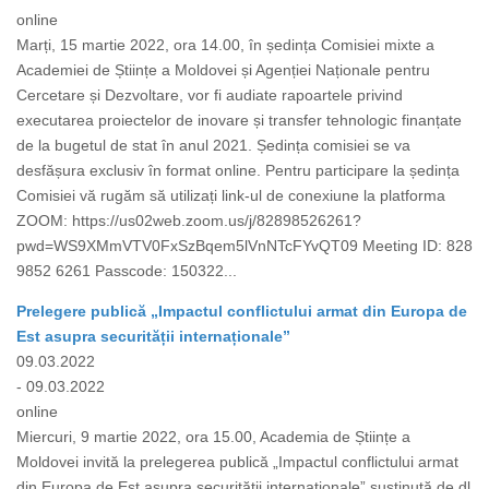
online
Marți, 15 martie 2022, ora 14.00, în ședința Comisiei mixte a
Academiei de Științe a Moldovei și Agenției Naționale pentru
Cercetare și Dezvoltare, vor fi audiate rapoartele privind
executarea proiectelor de inovare și transfer tehnologic finanțate
de la bugetul de stat în anul 2021. Ședința comisiei se va
desfășura exclusiv în format online. Pentru participare la ședința
Comisiei vă rugăm să utilizați link-ul de conexiune la platforma
ZOOM: https://us02web.zoom.us/j/82898526261?
pwd=WS9XMmVTV0FxSzBqem5lVnNTcFYvQT09 Meeting ID: 828
9852 6261 Passcode: 150322...
Prelegere publică „Impactul conflictului armat din Europa de
Est asupra securității internaționale”
09.03.2022
- 09.03.2022
online
Miercuri, 9 martie 2022, ora 15.00, Academia de Științe a
Moldovei invită la prelegerea publică „Impactul conflictului armat
din Europa de Est asupra securității internaționale” susținută de dl