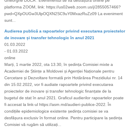
Gheorghe DUCA . Evenimentul se va desfășura online pe
platforma ZOOM, link: https://us02web.zoom.us/j/2855057466?
pwd=QXpOUGw3UlpOQXN2SC9uY0MxazRuZz09 La eveniment
sunt...
Audierea publică a rapoartelor privind executarea proiectelor
de inovare și transfer tehnologic în anul 2021
01.03.2022
- 01.03.2022
online
Marți, 1 martie 2022, ota 13.30, în ședința Comisiei mixte a
Academiei de Științe a Moldovei și Agenției Naționale pentru
Cercetare și Dezvoltare formată prin Hotărârea Prezidiului nr. 14
din 15.02.2022, vor fi audiate rapoartele privind executarea
proiectelor de inovare și transfer tehnologic finanțate de la
bugetul de stat în anul 2021. Graficul audierilor rapoartelor poate
fi accesat la link-ul https://asm.md/audieri-publice-2022. În
condițiile epidemiologice existente ședința comisiei se va
desfășura exclusiv în format online. Pentru participare la ședința
Comisiei vă rugăm să utilizați...