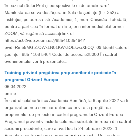
în bazinul râului Prut și perspectivele ei de ameliorare”.
Manifestarea se va desfășura în Sala de ședințe (bir. 352) a
instituției, pe adresa: str. Academiei, 1, mun. Chișinău. Totodată,
pentru a participa în format on-line, prin intermediul platformei
ZOOM, vă rugăm să accesați link-ul
https://us02web.zoom.us/j/88541085464?
pwd=Rm55MGp1OWxLN01KWkliOEkwaXhCQT09 Identificatorul
ședinței: 885 4108 5464 Codul de acces: 528000 În cadrul
evenimentului vor fi prezentate...
Training privind pregătirea propunerilor de proiecte în
programul Orizont Europa
06.04.2022
online
În cadrul colaborării cu Academia Română, la 6 aprilie 2022 va fi
organizat un nou seminar online cu privire la pregătirea
propunerilor de proiecte în cadrul programului Orizont Europa.
Programul preventiv include cele mai solicitate întrebari din cadrul
sesiunii precedente, care a avut loc la 24 februarie 2022. 1.
Pregatire pentru initierea propunerii de proiect – Dr. Teodora