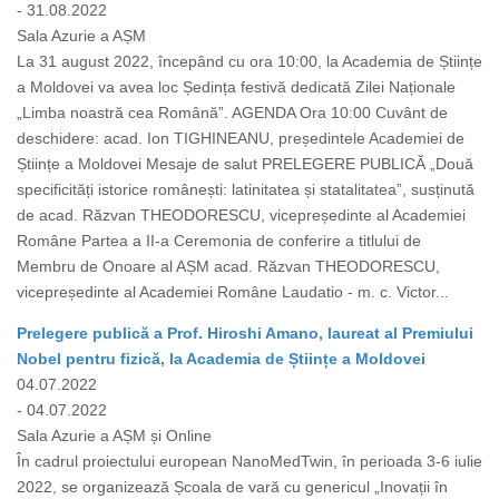
- 31.08.2022
Sala Azurie a AȘM
La 31 august 2022, începând cu ora 10:00, la Academia de Științe
a Moldovei va avea loc Ședința festivă dedicată Zilei Naționale
„Limba noastră cea Română”. AGENDA Ora 10:00 Cuvânt de
deschidere: acad. Ion TIGHINEANU, președintele Academiei de
Științe a Moldovei Mesaje de salut PRELEGERE PUBLICĂ „Două
specificități istorice românești: latinitatea și statalitatea”, susținută
de acad. Răzvan THEODORESCU, vicepreședinte al Academiei
Române Partea a II-a Ceremonia de conferire a titlului de
Membru de Onoare al AȘM acad. Răzvan THEODORESCU,
vicepreședinte al Academiei Române Laudatio - m. c. Victor...
Prelegere publică a Prof. Hiroshi Amano, laureat al Premiului
Nobel pentru fizică, la Academia de Științe a Moldovei
04.07.2022
- 04.07.2022
Sala Azurie a AȘM și Online
În cadrul proiectului european NanoMedTwin, în perioada 3-6 iulie
2022, se organizează Școala de vară cu genericul „Inovații în