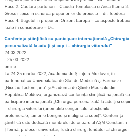
Rusu 2. Cautare parteneri – Claudia Tomulescu si Anca Ifteme 3.
Greseli tipice in scrierea propunerilor de proiecte – dr. Teodora
Rusu 4. Bugetul in propuneri Orizont Europa – ce aspecte trebuie
luate în considerare – Dr...
Conferința științifică cu participare internațională „Chirurgia
personalizată la adulți și copii – chirurgia viitorului”
24.03.2022
- 25.03.2022
online
La 24-25 martie 2022, Academia de Științe a Moldovei, în
parteneriat cu Universitatea de Stat de Medicină și Farmacie
„Nicolae Testemițanu” și Academia de Științe Medicale din
Republica Moldova, organizează conferința științifică națională cu
participare internațională „Chirurgia personalizată la adulți și copii
– chirurgia viitorului (anomaliile congenitale, afecțiunile
pretumorale, tumorile benigne și maligne la copii)”. Conferința
științifică este dedicată membrului de onoare al AȘM Constantin
Țîbîrnă, profesor universitar, ilustru chirurg, fondator al chirurgiei