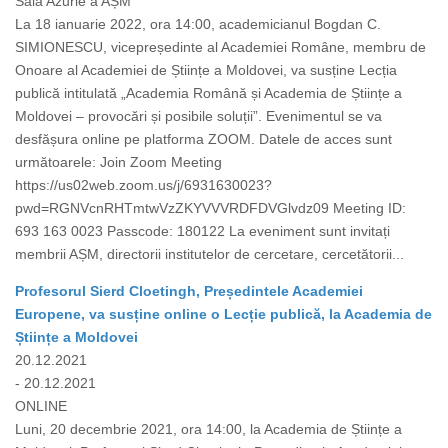
Sala Azurie a AȘM
La 18 ianuarie 2022, ora 14:00, academicianul Bogdan C.
SIMIONESCU, vicepreședinte al Academiei Române, membru de
Onoare al Academiei de Științe a Moldovei, va susține Lecția
publică intitulată „Academia Română și Academia de Științe a
Moldovei – provocări și posibile soluții”. Evenimentul se va
desfășura online pe platforma ZOOM. Datele de acces sunt
următoarele: Join Zoom Meeting
https://us02web.zoom.us/j/6931630023?
pwd=RGNVcnRHTmtwVzZKYVVVRDFDVGlvdz09 Meeting ID:
693 163 0023 Passcode: 180122 La eveniment sunt invitați
membrii AȘM, directorii institutelor de cercetare, cercetătorii...
Profesorul Sierd Cloetingh, Președintele Academiei
Europene, va susține online o Lecție publică, la Academia de
Științe a Moldovei
20.12.2021
- 20.12.2021
ONLINE
Luni, 20 decembrie 2021, ora 14:00, la Academia de Științe a