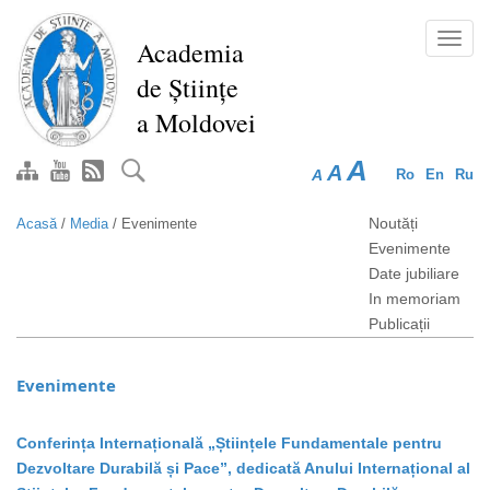
Mergi
la
Toggl
Academia
conţinutul
navig
de Științe
principal
a Moldovei
A
A
A
Ro
En
Ru
Noutăți
Acasă
/
Media
/
Evenimente
Evenimente
Date jubiliare
In memoriam
Publicații
Evenimente
Conferința Internațională „Științele Fundamentale pentru
Dezvoltare Durabilă și Pace”, dedicată Anului Internațional al