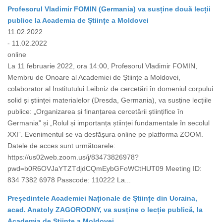
Profesorul Vladimir FOMIN (Germania) va susține două lecții
publice la Academia de Științe a Moldovei
11.02.2022
- 11.02.2022
online
La 11 februarie 2022, ora 14:00, Profesorul Vladimir FOMIN,
Membru de Onoare al Academiei de Științe a Moldovei,
colaborator al Institutului Leibniz de cercetări în domeniul corpului
solid și științei materialelor (Dresda, Germania), va susține lecțiile
publice: „Organizarea și finanțarea cercetării științifice în
Germania” și „Rolul și importanța științei fundamentale în secolul
XXI”. Evenimentul se va desfășura online pe platforma ZOOM.
Datele de acces sunt următoarele:
https://us02web.zoom.us/j/83473826978?
pwd=b0R6OVJaYTZTdjdCQmEybGFoWCtHUT09 Meeting ID:
834 7382 6978 Passcode: 110222 La...
Președintele Academiei Naționale de Științe din Ucraina,
acad. Anatoly ZAGORODNY, va susține o lecție publică, la
Academia de Științe a Moldovei