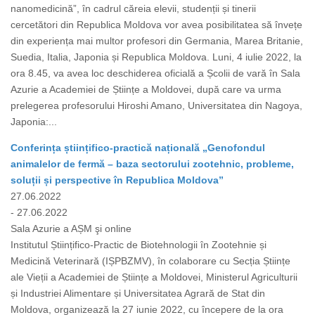
nanomedicină”, în cadrul căreia elevii, studenții și tinerii
cercetători din Republica Moldova vor avea posibilitatea să învețe
din experiența mai multor profesori din Germania, Marea Britanie,
Suedia, Italia, Japonia și Republica Moldova. Luni, 4 iulie 2022, la
ora 8.45, va avea loc deschiderea oficială a Școlii de vară în Sala
Azurie a Academiei de Științe a Moldovei, după care va urma
prelegerea profesorului Hiroshi Amano, Universitatea din Nagoya,
Japonia:...
Conferința științifico-practică națională „Genofondul
animalelor de fermă – baza sectorului zootehnic, probleme,
soluții și perspective în Republica Moldova”
27.06.2022
- 27.06.2022
Sala Azurie a AȘM şi online
Institutul Științifico-Practic de Biotehnologii în Zootehnie și
Medicină Veterinară (IȘPBZMV), în colaborare cu Secția Științe
ale Vieții a Academiei de Științe a Moldovei, Ministerul Agriculturii
și Industriei Alimentare și Universitatea Agrară de Stat din
Moldova, organizează la 27 iunie 2022, cu începere de la ora