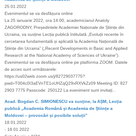
25.01.2022
Evenimentul se va desfășura online
La 25 ianuarie 2022, ora 14:00, academicianul Anatoly
ZAGORODNY, Președintele Academiei Naționale de Științe din
Ucraina, va susține Lecția publică întitulată „Evoluții recente în
cercetarea fundamentală și aplicată la Academia Națională de
Științe din Ucraina” („Recent Developments in Basic and Applied
Research at the National Academy of Sciences of Ukraine”).
Evenimentul se va desfășura online pe platforma ZOOM. Datele
de acces sunt următoarele:
https://us02web.zoom.us/j/82729037775?
pwd=T004c0I3aEVnTE1oUHZqQ29xRXVkZz09 Meeting ID: 827
2903 7775 Passcode: 250122 La eveniment sunt invitați...
Acad. Bogdan C. SIMIONESCU va susține, la AȘM, Lecția
publică „Academia Română și Academia de Științe a
Moldovei – provocări și posibile soluții”
18.01.2022
- 18.01.2022