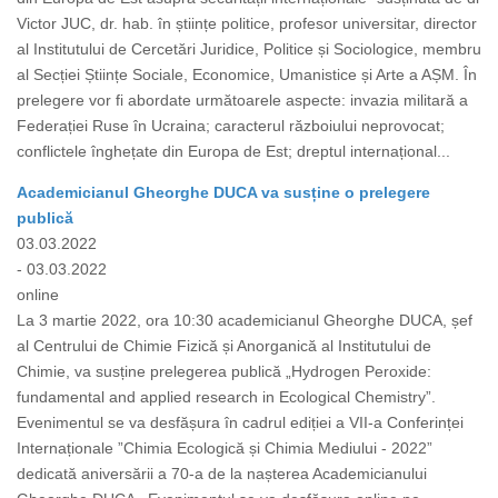
Victor JUC, dr. hab. în științe politice, profesor universitar, director
al Institutului de Cercetări Juridice, Politice și Sociologice, membru
al Secției Științe Sociale, Economice, Umanistice și Arte a AȘM. În
prelegere vor fi abordate următoarele aspecte: invazia militară a
Federației Ruse în Ucraina; caracterul războiului neprovocat;
conflictele înghețate din Europa de Est; dreptul internațional...
Academicianul Gheorghe DUCA va susține o prelegere
publică
03.03.2022
- 03.03.2022
online
La 3 martie 2022, ora 10:30 academicianul Gheorghe DUCA, șef
al Centrului de Chimie Fizică și Anorganică al Institutului de
Chimie, va susține prelegerea publică „Hydrogen Peroxide:
fundamental and applied research in Ecological Chemistry”.
Evenimentul se va desfășura în cadrul ediției a VII-a Conferinței
Internaționale ”Chimia Ecologică și Chimia Mediului - 2022”
dedicată aniversării a 70-a de la nașterea Academicianului