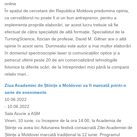
online
În spațiul de cercetare din Republica Moldova predomina opinia,
ca cercetătorul nu poate fi si un bun antreprenor, pentru a
implementa propriile elaborări, iar acest lucru trebuie să fie
efectuat de către specialiștii de altă formație. Specialistul de la
TurningScience, fizician de profesie, David M. Giltner are o altă
opinie în acest sens. Dumnealui este autor a mai multor elaborări
în domeniul spectroscopiei laser și comunicațiilor optice și a
petrecut ultimii peste 20 de ani comercializând tehnologiile
fotonice la diferite scări, de la întreprinderi mici până la companii
relativ mari...
Ziua Academiei de Științe a Moldovei va fi marcată printr-o
serie de evenimente
10.06.2022
- 10.06.2022
Sala Azurie a AȘM
Vineri, 10 iunie, cu începere de la ora 14.00, la Academia de
Științe va avea loc Adunarea festivă consacrată Zilei Academiei de
Științe a Moldovei marcată tradițional la 12 iunie. Programul