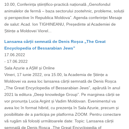
10.00, Conferința științifico-practică națională „Genofondul
animalelor de fermă – baza sectorului zootehnic, probleme, soluții
și perspective în Republica Moldova”. Agenda conferinței Mesaje
de salut: Acad. Ion TIGHINEANU, Președinte al Academiei de
Științe a Moldovei Viorel...
Lansarea cărții semnată de Denis Roșca „The Great
Encyclopedia of Bessarabian Jews”
17.06.2022
- 17.06.2022
Sala Azurie a AȘM și Online
Vineri, 17 iunie 2022, ora 15.00, la Academia de Științe a
Moldovei va avea loc lansarea cărții semnată de Denis Roșca
„The Great Encyclopedia of Bessarabian Jews”, apărută în anul
2021 la editura „Deep knowledge Group”. Pe marginea cărții se
vor pronunța Lucia Argint și Vadim Moldovan. Evenimentul va
avea loc în format hibrid, cu prezența în Sala Azurie, precum și
posibilitate de a participa pe platforma ZOOM. Pentru conectare
vă rugăm să folosiți următoarele date: Topic: Lansarea cărții
semnată de Denis Roșca „The Great Encyclopedia of