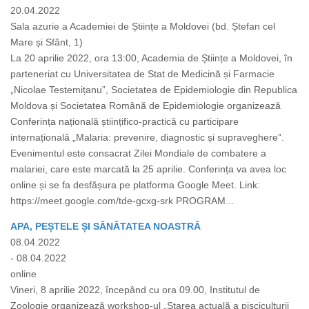
20.04.2022
Sala azurie a Academiei de Științe a Moldovei (bd. Ștefan cel
Mare și Sfânt, 1)
La 20 aprilie 2022, ora 13:00, Academia de Științe a Moldovei, în
parteneriat cu Universitatea de Stat de Medicină și Farmacie
„Nicolae Testemițanu”, Societatea de Epidemiologie din Republica
Moldova și Societatea Română de Epidemiologie organizează
Conferința națională științifico-practică cu participare
internațională „Malaria: prevenire, diagnostic și supraveghere”.
Evenimentul este consacrat Zilei Mondiale de combatere a
malariei, care este marcată la 25 aprilie. Conferința va avea loc
online și se fa desfășura pe platforma Google Meet. Link:
https://meet.google.com/tde-gcxg-srk PROGRAM...
APA, PEȘTELE ȘI SĂNĂTATEA NOASTRĂ
08.04.2022
- 08.04.2022
online
Vineri, 8 aprilie 2022, începând cu ora 09.00, Institutul de
Zoologie organizează workshop-ul „Starea actuală a pisciculturii