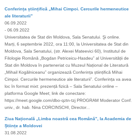
Conferința științifică „Mihai Cimpoi. Cercurile hermeneutice
ale literaturii”
06.09.2022
- 06.09.2022
Universitatea de Stat din Moldova, Sala Senatului. Şi online.
Marți, 6 septembrie 2022, ora 11:00, la Universitatea de Stat din
Moldova, Sala Senatului, (str. Alexei Mateevici 60), Institutul de
Filologie Română „Bogdan Petriceicu-Hasdeu” al Universității de
Stat din Moldova în parteneriat cu Muzeul Național de Literatură
„Mihail Kogălniceanu” organizează Conferința științifică Mihai
Cimpoi. Cercurile hermeneutice ale literaturii”. Conferința va avea
loc în format mixt: prezență fizică – Sala Senatului online –
platforma Google Meet; link de conectare:
https://meet.google.com/dbo-qztn-tzj PROGRAM Moderator Conf.
univ., dr. hab. Nina CORCINSCHI, Director...
Ziua Națională „Limba noastră cea Română”, la Academia de
Științe a Moldovei
31.08.2022