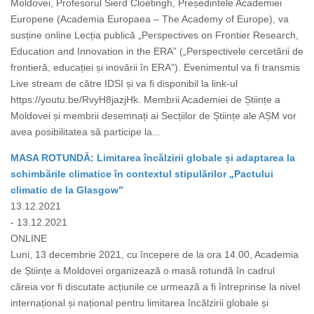
Moldovei, Profesorul Sierd Cloetingh, Președintele Academiei
Europene (Academia Europaea – The Academy of Europe), va
susține online Lecția publică „Perspectives on Frontier Research,
Education and Innovation in the ERA” („Perspectivele cercetării de
frontieră, educației și inovării în ERA”). Evenimentul va fi transmis
Live stream de către IDSI și va fi disponibil la link-ul
https://youtu.be/RvyH8jazjHk. Membrii Academiei de Științe a
Moldovei și membrii desemnați ai Secțiilor de Științe ale AȘM vor
avea posibilitatea să participe la...
MASA ROTUNDĂ: Limitarea încălzirii globale și adaptarea la
schimbările climatice în contextul stipulărilor „Pactului
climatic de la Glasgow”
13.12.2021
- 13.12.2021
ONLINE
Luni, 13 decembrie 2021, cu începere de la ora 14.00, Academia
de Științe a Moldovei organizează o masă rotundă în cadrul
căreia vor fi discutate acțiunile ce urmează a fi întreprinse la nivel
internațional și național pentru limitarea încălzirii globale și