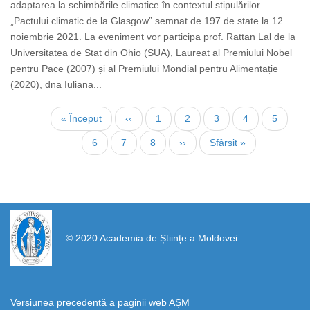
adaptarea la schimbările climatice în contextul stipulărilor
„Pactului climatic de la Glasgow” semnat de 197 de state la 12
noiembrie 2021. La eveniment vor participa prof. Rattan Lal de la
Universitatea de Stat din Ohio (SUA), Laureat al Premiului Nobel
pentru Pace (2007) și al Premiului Mondial pentru Alimentație
(2020), dna Iuliana...
Paginare
Prima
« Început
Pagina
‹‹
Page
1
Page
2
Page
3
Page
4
Pagina
5
pagină
anterioară
curentă
Page
6
Page
7
Page
8
Pagina
››
Ultima
Sfârșit »
următoare
pagină
https://propletenie.ru/
© 2020 Academia de Științe a Moldovei
Versiunea precedentă a paginii web AȘM