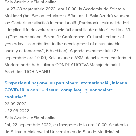
Sala Azurie a AȘM şi online
La 27-28 septembrie 2022, ora 10.00, la Academia de Științe a
Moldovei (bd. Ștefan cel Mare și Sfânt nr. 1, Sala Azurie) va avea
loc Conferința științifică internațională „Patrimoniul cultural de ieri
– implicații în dezvoltarea societății durabile de mâine”, ediția a VI-
a (The International Scientific Conference „Cultural heritage of
yesterday – contribution to the development of a sustainable
society of tomorrow”, 6th edition). Agenda evenimentului 27
septembrie ora 10.00, Sala azurie a AȘM, deschiderea conferinței
Moderator dr. hab. Liliana CONDRATICOVA Mesaje de salut
Acad. Ion TIGHINEANU...
Simpozionul național cu participare internațională „Infecția
COVID-19 la copii – riscuri, complicații și consecințe
evolutive”
22.09.2022
- 22.09.2022
Sala Azurie a AȘM şi online
Joi, 22 septembrie 2022, cu începere de la ora 10:00, Academia
de Științe a Moldovei și Universitatea de Stat de Medicină și