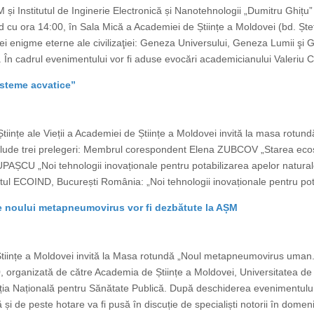
M și Institutul de Inginerie Electronică și Nanotehnologii „Dumitru Ghițu”
d cu ora 14:00, în Sala Mică a Academiei de Științe a Moldovei (bd. Ște
trei enigme eterne ale civilizaţiei: Geneza Universului, Geneza Lumii ş
În cadrul evenimentului vor fi aduse evocări academicianului Valeriu Can
isteme acvatice”
tiințe ale Vieții a Academiei de Științe a Moldovei invită la masa rotund
clude trei prelegeri: Membrul corespondent Elena ZUBCOV „Starea ecosi
AȘCU „Noi tehnologii inovaționale pentru potabilizarea apelor naturale
l ECOIND, București România: „Noi tehnologii inovaționale pentru pota
le noului metapneumovirus vor fi dezbătute la AȘM
e Științe a Moldovei invită la Masa rotundă „Noul metapneumovirus uman.
, organizată de către Academia de Științe a Moldovei, Universitatea de
ia Națională pentru Sănătate Publică. După deschiderea evenimentului
și de peste hotare va fi pusă în discuție de specialiști notorii în domeniu