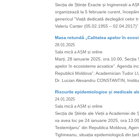
Secția de Științe Exacte și Inginerești a AȘ
organizează la 5 februarie curent, începân
genericul “Viață dedicată dezlegării celor 
Valeriu Canțer (05.02.1955 – 02.04.2017)”. 
Masa rotundă „Calitatea apelor în ecos
28.01.2025
Sala mică a AȘM și online
Marți, 28 ianuarie 2025, ora 10.00, Secția Ș
apelor în ecosisteme acvatice”. Agenda in
Republicii Moldova”; Academician Tudor LUP
Dr. Lucian Alexandru CONSTANTIN, Institutu
Riscurile epidemiologice și medicale a
24.01.2025
Sala mică a AȘM și online
Secția de Științe ale Vieții a Academiei d
va avea loc pe 24 ianuarie 2025, ora 13.00
Testemiţanu” din Republica Moldova, Agenț
Tighineanu, situația epidemiologică din țară 