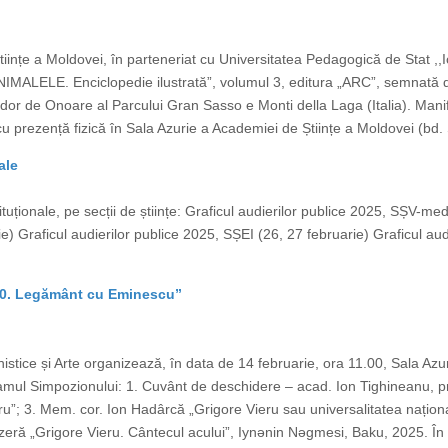
Științe a Moldovei, în parteneriat cu Universitatea Pedagogică de Stat ,
,,ANIMALELE. Enciclopedie ilustrată”, volumul 3, editura „ARC”, semnată
or de Onoare al Parcului Gran Sasso e Monti della Laga (Italia). Manife
cu prezență fizică în Sala Azurie a Academiei de Științe a Moldovei (bd. 
ale
tituționale, pe secții de științe: Graficul audierilor publice 2025, SȘV-med
e) Graficul audierilor publice 2025, SȘEI (26, 27 februarie) Graficul au
– 90. Legământ cu Eminescu”
stice și Arte organizează, în data de 14 februarie, ora 11.00, Sala Azur
ul Simpozionului: 1. Cuvânt de deschidere – acad. Ion Tighineanu, p
”; 3. Mem. cor. Ion Hadârcă „Grigore Vieru sau universalitatea naționalul
 azeră „Grigore Vieru. Cântecul acului”, Iynǝnin Nǝgmesi, Baku, 2025. În 