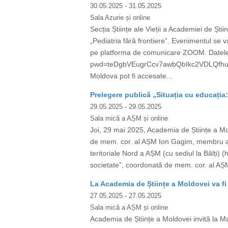
30.05.2025
- 31.05.2025
Sala Azurie și online
Secția Științe ale Vieții a Academiei de Ști
„Pediatria fără frontiere”. Evenimentul se v
pe platforma de comunicare ZOOM. Datele
pwd=teDgbVEugrCcv7awbQbIkc2VDLQfhu.1 Mee
Moldova pot fi accesate...
Prelegere publică „Situația cu educația
29.05.2025
- 29.05.2025
Sala mică a AȘM și online
Joi, 29 mai 2025, Academia de Științe a
de mem. cor. al AȘM Ion Gagim, membru al 
teritoriale Nord a AȘM (cu sediul la Bălți)
societate”, coordonată de mem. cor. al AȘ
La Academia de Științe a Moldovei va fi 
27.05.2025
- 27.05.2025
Sala mică a AȘM și online
Academia de Științe a Moldovei invită la Ma