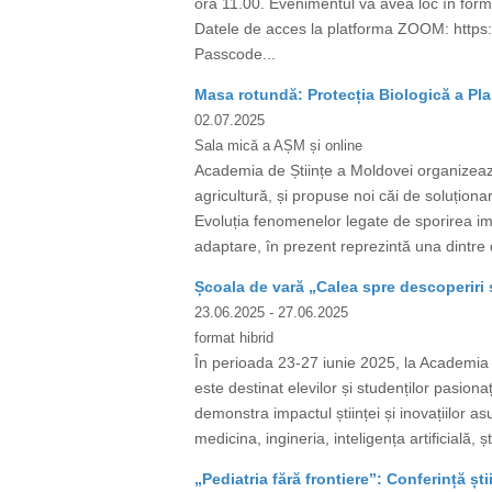
ora 11.00. Evenimentul va avea loc în form
Datele de acces la platforma ZOOM: htt
Passcode...
Masa rotundă: Protecția Biologică a Pla
02.07.2025
Sala mică a AȘM și online
Academia de Științe a Moldovei organizează
agricultură, și propuse noi căi de soluționar
Evoluția fenomenelor legate de sporirea impac
adaptare, în prezent reprezintă una dintre d
Școala de vară „Calea spre descoperiri ș
23.06.2025
- 27.06.2025
format hibrid
În perioada 23-27 iunie 2025, la Academia d
este destinat elevilor și studenților pasiona
demonstra impactul științei și inovațiilor a
medicina, ingineria, inteligența artificială, ș
„Pediatria fără frontiere”: Conferință ști