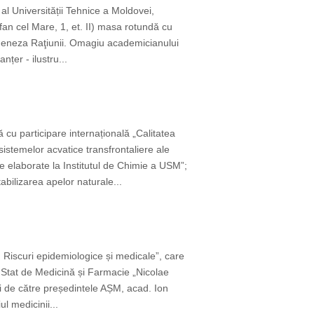
 al Universității Tehnice a Moldovei,
fan cel Mare, 1, et. II) masa rotundă cu
i Geneza Raţiunii. Omagiu academicianului
țer - ilustru...
ă cu participare internațională „Calitatea
stemelor acvatice transfrontaliere ale
 elaborate la Institutul de Chimie a USM”;
bilizarea apelor naturale...
 Riscuri epidemiologice și medicale”, care
 Stat de Medicină și Farmacie „Nicolae
 de către președintele AȘM, acad. Ion
l medicinii...