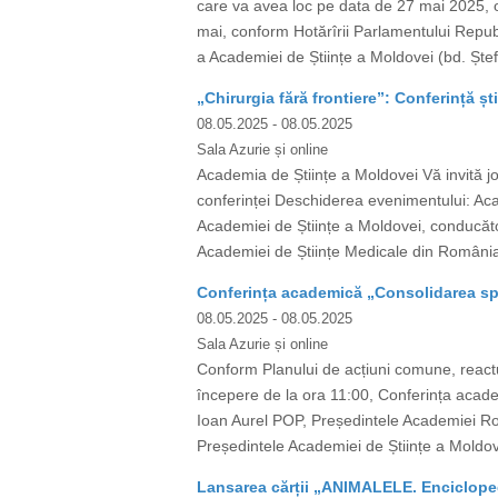
care va avea loc pe data de 27 mai 2025, or
mai, conform Hotărîrii Parlamentului Republ
a Academiei de Științe a Moldovei (bd. Ștef
„Chirurgia fără frontiere”: Conferință ști
08.05.2025
- 08.05.2025
Sala Azurie și online
Academia de Științe a Moldovei Vă invită joi
conferinței Deschiderea evenimentului: A
Academiei de Științe a Moldovei, conducător 
Academiei de Științe Medicale din România)
Conferința academică „Consolidarea spa
08.05.2025
- 08.05.2025
Sala Azurie și online
Conform Planului de acțiuni comune, react
începere de la ora 11:00, Conferința academ
Ioan Aurel POP, Președintele Academiei Rom
Președintele Academiei de Științe a Moldo
Lansarea cărții „ANIMALELE. Encicloped