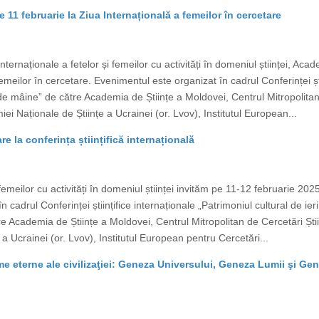
 11 februarie la Ziua Internațională a femeilor în cercetare
 Internaționale a fetelor și femeilor cu activități în domeniul științei, A
emeilor în cercetare. Evenimentul este organizat în cadrul Conferinței ști
ii de mâine” de către Academia de Științe a Moldovei, Centrul Mitropolitan
ei Naționale de Științe a Ucrainei (or. Lvov), Institutul European...
re la conferința științifică internațională
i femeilor cu activități în domeniul științei invităm pe 11-12 februarie 20
 cadrul Conferinței științifice internaționale „Patrimoniul cultural de ieri
 Academia de Științe a Moldovei, Centrul Mitropolitan de Cercetări Știi
a Ucrainei (or. Lvov), Institutul European pentru Cercetări...
igme eterne ale civilizaţiei: Geneza Universului, Geneza Lumii şi G