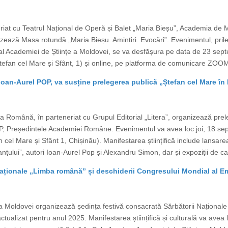
riat cu Teatrul Național de Operă și Balet „Maria Bieșu”, Academia de M
zează Masa rotundă „Maria Bieșu. Amintiri. Evocări”. Evenimentul, prile
 Academiei de Științe a Moldovei, se va desfășura pe data de 23 septe
tefan cel Mare și Sfânt, 1) și online, pe platforma de comunicare ZOOM. 
oan-Aurel POP, va susține prelegerea publică „Ștefan cel Mare în
 Română, în parteneriat cu Grupul Editorial „Litera”, organizează prel
P, Președintele Academiei Române. Evenimentul va avea loc joi, 18 sep
cel Mare și Sfânt 1, Chișinău). Manifestarea științifică include lansare
țului”, autori Ioan-Aurel Pop și Alexandru Simon, dar și expoziții de car
ționale „Limba română” și deschiderii Congresului Mondial al Emi
Moldovei organizează ședința festivă consacrată Sărbătorii Național
tualizat pentru anul 2025. Manifestarea științifică și culturală va avea