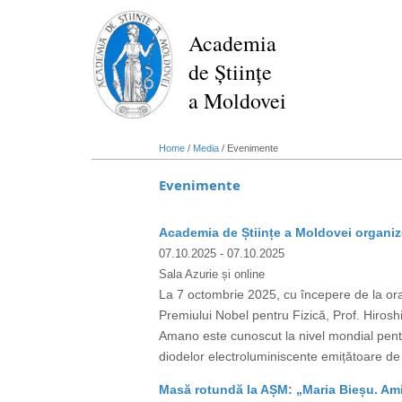
Skip
to
Academia
main
de Științe
content
a Moldovei
Home
/
Media
/
Evenimente
Evenimente
Academia de Științe a Moldovei organize
07.10.2025
- 07.10.2025
Sala Azurie și online
La 7 octombrie 2025, cu începere de la ora 
Premiului Nobel pentru Fizică, Prof. Hiro
Amano este cunoscut la nivel mondial pent
diodelor electroluminiscente emițătoare de 
Masă rotundă la AȘM: „Maria Bieșu. Amin