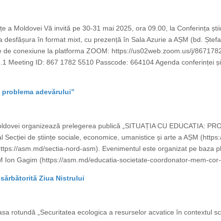
ințe a Moldovei Vă invită pe 30-31 mai 2025, ora 09.00, la Conferința știin
a desfășura în format mixt, cu prezență în Sala Azurie a AȘM (bd. Ștefan 
 de conexiune la platforma ZOOM: https://us02web.zoom.us/j/86717
ting ID: 867 1782 5510 Passcode: 664104 Agenda conferinței și ordin
: problema adevărului”
 Moldovei organizează prelegerea publică „SITUAȚIA CU EDUCATIA: PR
Secției de științe sociale, economice, umanistice și arte a AȘM (https
 (https://asm.md/sectia-nord-asm). Evenimentul este organizat pe baza pla
M Ion Gagim (https://asm.md/educatia-societate-coordonator-mem-cor-i
sărbătorită Ziua Nistrului
sa rotundă „Securitatea ecologica a resurselor acvatice în contextul sch