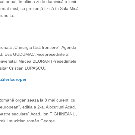
t anual, în ultima zi de duminică a lunii
ormat mixt, cu prezență fizică în Sala Mică
une la...
țională „Chirurgia fără frontiere”. Agenda
cad. Eva GUDUMAC, vicepreședinte al
or universitar Mircea BEURAN (Președintele
rsitar Cristian LUPAȘCU...
Zilei Europei
 Română organizează la 8 mai curent, cu
european", ediția a 2-a. Alocuțiuni Acad.
 noastre seculare” Acad. Ion TIGHINEANU,
relui muzician român George...