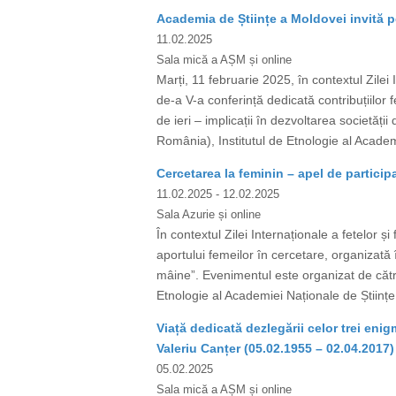
Academia de Științe a Moldovei invită pe
11.02.2025
Sala mică a AȘM și online
Marți, 11 februarie 2025, în contextul Zilei
de-a V-a conferință dedicată contribuțiilor f
de ieri – implicații în dezvoltarea societăț
România), Institutul de Etnologie al Academi
Cercetarea la feminin – apel de participa
11.02.2025
- 12.02.2025
Sala Azurie și online
În contextul Zilei Internaționale a fetelor ș
aportului femeilor în cercetare, organizată în
mâine”. Evenimentul este organizat de către
Etnologie al Academiei Naționale de Științe 
Viață dedicată dezlegării celor trei en
Valeriu Canțer (05.02.1955 – 02.04.2017)
05.02.2025
Sala mică a AȘM și online