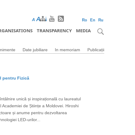
A
A
A
Ro
En
Ru
RGANISATIONS
TRANSPARENCY
MEDIA
nimente
Date jubiliare
In memoriam
Publicații
l pentru Fizică
tâlnire unică și inspirațională cu laureatul
 Academiei de Științe a Moldovei. Hiroshi
uctoare și anume pentru dezvoltarea
nologiei LED-urilor...