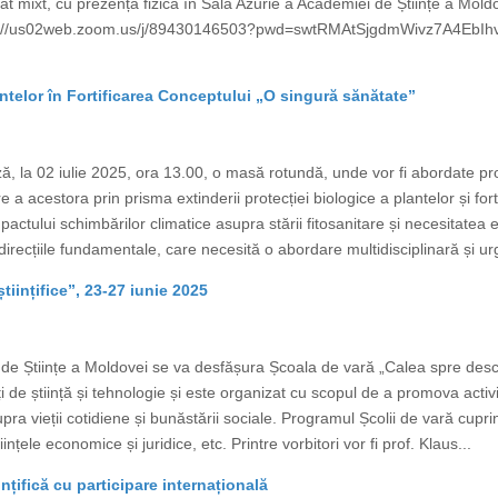
at mixt, cu prezență fizică în Sala Azurie a Academiei de Științe a Mo
ps://us02web.zoom.us/j/89430146503?pwd=swtRMAtSjgdmWivz7A4EbIhv
ntelor în Fortificarea Conceptului „O singură sănătate”
, la 02 iulie 2025, ora 13.00, o masă rotundă, unde vor fi abordate pr
e a acestora prin prisma extinderii protecției biologice a plantelor și fo
tului schimbărilor climatice asupra stării fitosanitare și necesitatea evide
irecțiile fundamentale, care necesită o abordare multidisciplinară și ur
tiințifice”, 23-27 iunie 2025
e Științe a Moldovei se va desfășura Școala de vară „Calea spre descope
ți de știință și tehnologie și este organizat cu scopul de a promova activi
supra vieții cotidiene și bunăstării sociale. Programul Școlii de vară cup
tiințele economice și juridice, etc. Printre vorbitori vor fi prof. Klaus...
ințifică cu participare internațională