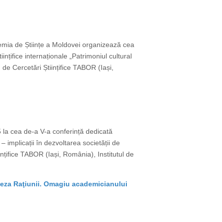
cademia de Științe a Moldovei organizează cea
ințifice internaționale „Patrimoniul cultural
 de Cercetări Științifice TABOR (Iași,
25 la cea de-a V-a conferință dedicată
 – implicații în dezvoltarea societății de
nțifice TABOR (Iași, România), Institutul de
eneza Raţiunii. Omagiu academicianului