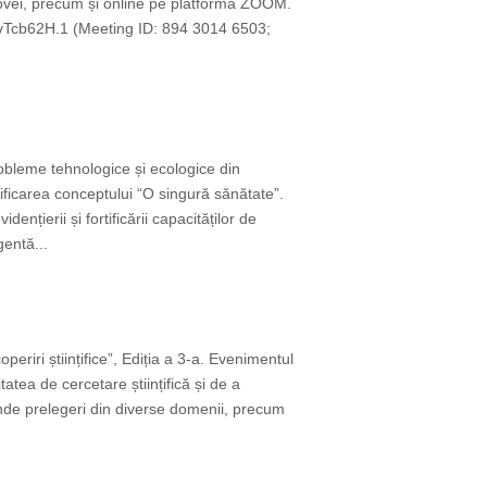
ldovei, precum și online pe platforma ZOOM.
Tcb62H.1 (Meeting ID: 894 3014 6503;
obleme tehnologice și ecologice din
rtificarea conceptului “O singură sănătate”.
nțierii și fortificării capacităților de
gentă...
riri științifice”, Ediția a 3-a. Evenimentul
tatea de cercetare științifică și de a
rinde prelegeri din diverse domenii, precum