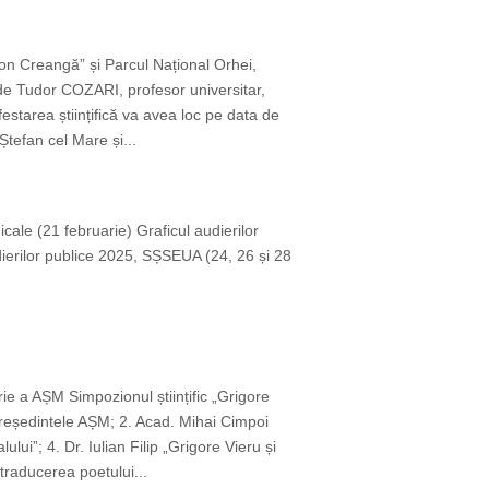
,Ion Creangă” și Parcul Național Orhei,
 de Tudor COZARI, profesor universitar,
starea științifică va avea loc pe data de
Ștefan cel Mare și...
icale (21 februarie) Graficul audierilor
dierilor publice 2025, SȘSEUA (24, 26 și 28
ie a AȘM Simpozionul științific „Grigore
reședintele AȘM; 2. Acad. Mihai Cimpoi
ui”; 4. Dr. Iulian Filip „Grigore Vieru și
traducerea poetului...