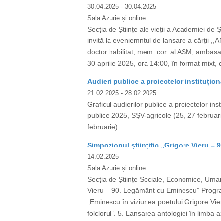
30.04.2025
- 30.04.2025
Sala Azurie și online
Secția de Științe ale vieții a Academiei de 
invită la eveniemntul de lansare a cărții 
doctor habilitat, mem. cor. al AȘM, ambasad
30 aprilie 2025, ora 14:00, în format mixt, 
Audieri publice a proiectelor instituțion
21.02.2025
- 28.02.2025
Graficul audierilor publice a proiectelor ins
publice 2025, SȘV-agricole (25, 27 februari
februarie)...
Simpozionul științific „Grigore Vieru 
14.02.2025
Sala Azurie și online
Secția de Științe Sociale, Economice, Umani
Vieru – 90. Legământ cu Eminescu” Program
„Eminescu în viziunea poetului Grigore Vieru
folclorul”. 5. Lansarea antologiei în limba