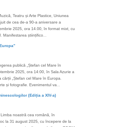
uzică, Teatru și Arte Plastice, Uniunea
juit de cea de-a 90-a aniversare a
mbrie 2025, ora 14.00, în format mixt, cu
Manifestarea științifico...
 Europa”
egerea publică „Ștefan cel Mare în
tembrie 2025, ora 14:00, în Sala Azurie a
a cărții „Ștefan cel Mare în Europa.
te și fotografie. Evenimentul va...
nescologilor (Ediția a XIV-a)
e Limba noastră cea română, în
 loc la 31 august 2025, cu începere de la