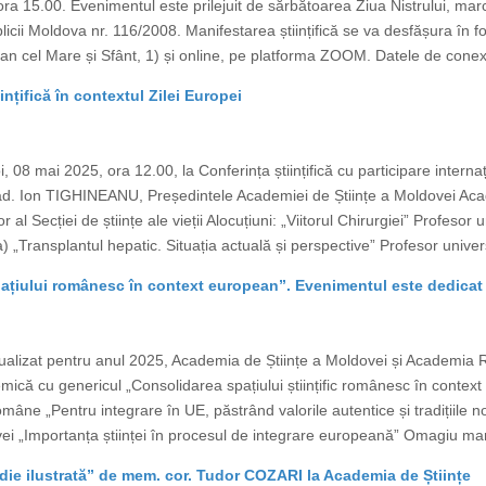
a 15.00. Evenimentul este prilejuit de sărbătoarea Ziua Nistrului, marca
icii Moldova nr. 116/2008. Manifestarea științifică se va desfășura în f
an cel Mare și Sfânt, 1) și online, pe platforma ZOOM. Datele de conexi
ințifică în contextul Zilei Europei
, 08 mai 2025, ora 12.00, la Conferința științifică cu participare interna
cad. Ion TIGHINEANU, Președintele Academiei de Științe a Moldovei A
al Secției de științe ale vieții Alocuțiuni: „Viitorul Chirurgiei” Profes
 „Transplantul hepatic. Situația actuală și perspective” Profesor unive
țiului românesc în context european”. Evenimentul este dedicat 
ualizat pentru anul 2025, Academia de Științe a Moldovei și Academia
ică cu genericul „Consolidarea spațiului științific românesc în context 
âne „Pentru integrare în UE, păstrând valorile autentice și tradițiile
vei „Importanța științei în procesul de integrare europeană” Omagiu ma
ie ilustrată” de mem. cor. Tudor COZARI la Academia de Științe