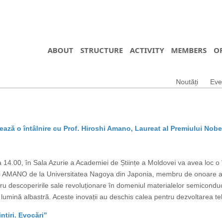
ABOUT
STRUCTURE
ACTIVITY
MEMBERS
O
Noutăți
Eve
ază o întâlnire cu Prof. Hiroshi Amano, Laureat al Premiului Nobe
14.00, în Sala Azurie a Academiei de Științe a Moldovei va avea loc o în
shi AMANO de la Universitatea Nagoya din Japonia, membru de onoare al
ru descoperirile sale revoluționare în domeniul materialelor semicond
lumină albastră. Aceste inovații au deschis calea pentru dezvoltarea teh
tiri. Evocări”