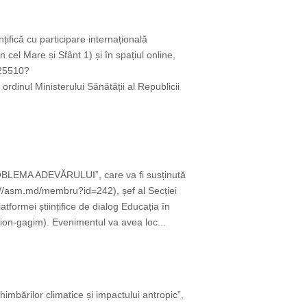
țifică cu participare internațională
cel Mare și Sfânt 1) și în spațiul online,
825510?
ul Ministerului Sănătății al Republicii
OBLEMA ADEVĂRULUI”, care va fi susținută
://asm.md/membru?id=242), șef al Secției
tformei științifice de dialog Educația în
on-gagim). Evenimentul va avea loc...
imbărilor climatice și impactului antropic”,