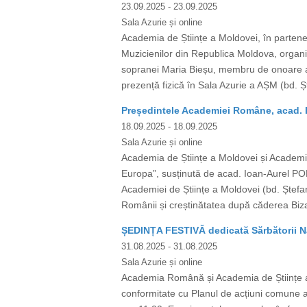
23.09.2025
- 23.09.2025
Sala Azurie și online
Academia de Științe a Moldovei, în partene
Muzicienilor din Republica Moldova, organi
sopranei Maria Bieșu, membru de onoare al
prezență fizică în Sala Azurie a AȘM (bd. Ș
Președintele Academiei Române, acad. I
18.09.2025
- 18.09.2025
Sala Azurie și online
Academia de Științe a Moldovei și Academia
Europa”, susținută de acad. Ioan-Aurel PO
Academiei de Științe a Moldovei (bd. Ștefan 
Românii și creștinătatea după căderea Bizan
ȘEDINȚA FESTIVĂ dedicată Sărbătorii Na
31.08.2025
- 31.08.2025
Sala Azurie și online
Academia Română și Academia de Științe a 
conformitate cu Planul de acțiuni comune ac