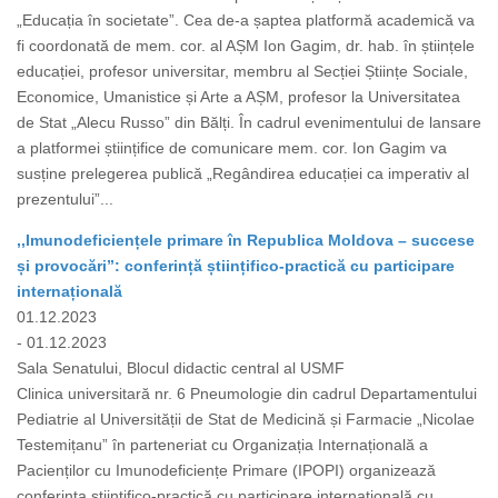
„Educația în societate”. Cea de-a șaptea platformă academică va
fi coordonată de mem. cor. al AȘM Ion Gagim, dr. hab. în științele
educației, profesor universitar, membru al Secției Științe Sociale,
Economice, Umanistice și Arte a AȘM, profesor la Universitatea
de Stat „Alecu Russo” din Bălți. În cadrul evenimentului de lansare
a platformei științifice de comunicare mem. cor. Ion Gagim va
susține prelegerea publică „Regândirea educației ca imperativ al
prezentului”...
,,Imunodeficiențele primare în Republica Moldova – succese
și provocări”: conferință științifico-practică cu participare
internațională
01.12.2023
- 01.12.2023
Sala Senatului, Blocul didactic central al USMF
Clinica universitară nr. 6 Pneumologie din cadrul Departamentului
Pediatrie al Universității de Stat de Medicină și Farmacie „Nicolae
Testemițanu” în parteneriat cu Organizația Internațională a
Pacienților cu Imunodeficiențe Primare (IPOPI) organizează
conferința științifico-practică cu participare internațională cu