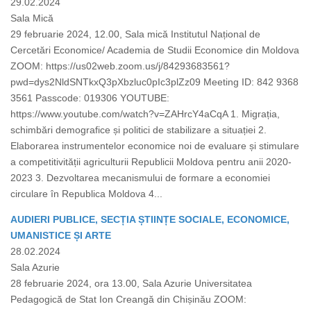
29.02.2024
Sala Mică
29 februarie 2024, 12.00, Sala mică Institutul Național de
Cercetări Economice/ Academia de Studii Economice din Moldova
ZOOM: https://us02web.zoom.us/j/84293683561?
pwd=dys2NldSNTkxQ3pXbzluc0pIc3plZz09 Meeting ID: 842 9368
3561 Passcode: 019306 YOUTUBE:
https://www.youtube.com/watch?v=ZAHrcY4aCqA 1. Migrația,
schimbări demografice și politici de stabilizare a situației 2.
Elaborarea instrumentelor economice noi de evaluare și stimulare
a competitivității agriculturii Republicii Moldova pentru anii 2020-
2023 3. Dezvoltarea mecanismului de formare a economiei
circulare în Republica Moldova 4...
AUDIERI PUBLICE, SECȚIA ȘTIINȚE SOCIALE, ECONOMICE,
UMANISTICE ȘI ARTE
28.02.2024
Sala Azurie
28 februarie 2024, ora 13.00, Sala Azurie Universitatea
Pedagogică de Stat Ion Creangă din Chișinău ZOOM: