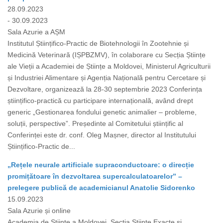
28.09.2023
- 30.09.2023
Sala Azurie a AȘM
Institutul Științifico-Practic de Biotehnologii în Zootehnie și
Medicină Veterinară (IȘPBZMV), în colaborare cu Secția Științe
ale Vieții a Academiei de Științe a Moldovei, Ministerul Agriculturii
și Industriei Alimentare și Agenția Națională pentru Cercetare și
Dezvoltare, organizează la 28-30 septembrie 2023 Сonferința
științifico-practică cu participare internațională, având drept
generic „Gestionarea fondului genetic animalier – probleme,
soluții, perspective”. Președinte al Comitetului științific al
Conferinței este dr. conf. Oleg Mașner, director al Institutului
Științifico-Practic de...
„Rețele neurale artificiale supraconductoare: o direcție
promițătoare în dezvoltarea supercalculatoarelor” –
prelegere publică de academicianul Anatolie Sidorenko
15.09.2023
Sala Azurie și online
Academia de Științe a Moldovei, Secția Științe Exacte și