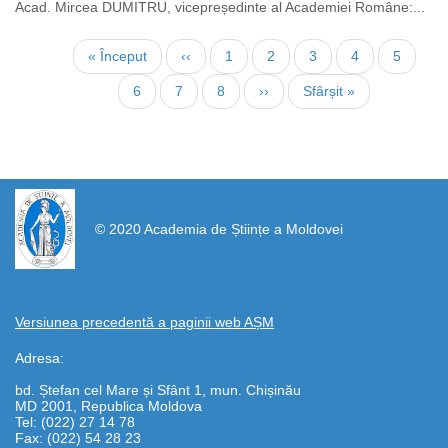
Acad. Mircea DUMITRU, vicepreședinte al Academiei Române:...
Pagination
First
« Început
Previous
‹‹
Page
1
Page
2
Current
3
Page
4
Page
5
page
page
page
Page
6
Page
7
Page
8
Next
››
Last
Sfârșit »
page
page
https://propletenie.ru/
© 2020 Academia de Științe a Moldovei
Versiunea precedentă a paginii web AȘM
Adresa:
bd. Ștefan cel Mare și Sfânt 1, mun. Chișinău
MD 2001, Republica Moldova
Tel: (022) 27 14 78
Fax: (022) 54 28 23