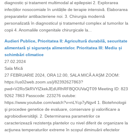
diagnostic și tratament multimodal al epilepsiei 2. Explorarea
infecțiilor nosocomiale în unitățile de terapie intensivă. Elaborarea
preparatelor antibacteriene noi. 3. Chirurgia modernă
personalizată în diagnosticul și tratamentul complex al tumorilor la
copii 4. Anomaliile congenitale chirurgicale la...
Audieri Publice, Prioritatea II: Agricultură durabilă, securitate
alimentară și siguranța alimentelor. Prioritatea III: Mediu și
schimbări climatice
27.02.2024
Sala Mică
27 FEBRUARIE 2024, ORA 12.00, SALA MICĂ A AȘM ZOOM:
https://us02web.zoom.us/j/82392627863?
pwd=V2RoSkRVYlZkekJEdURhRFBQOUVaQT09 Meeting ID: 823
9262 7863 Passcode: 223276 outube:
https://www.youtube.com/watch?v=nLYcp7yNgv4 1. Biotehnologii
şi procedee genetice de evaluare, conservare şi valorificare a
agrobiodiversităţii. 2. Determinarea parametrilor ce
caracterizează rezistenţa plantelor cu nivel diferit de organizare la
acţiunea temperaturilor extreme în scopul diminuării efectelor