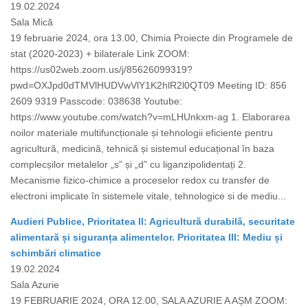
19.02.2024
Sala Mică
19 februarie 2024, ora 13.00, Chimia Proiecte din Programele de
stat (2020-2023) + bilaterale Link ZOOM:
https://us02web.zoom.us/j/85626099319?
pwd=OXJpd0dTMVlHUDVwVlY1K2hlR2l0QT09 Meeting ID: 856
2609 9319 Passcode: 038638 Youtube:
https://www.youtube.com/watch?v=mLHUnkxm-ag 1. Elaborarea
noilor materiale multifuncționale și tehnologii eficiente pentru
agricultură, medicină, tehnică și sistemul educațional în baza
complecșilor metalelor „s” și „d” cu liganzipolidentați 2.
Mecanisme fizico-chimice a proceselor redox cu transfer de
electroni implicate în sistemele vitale, tehnologice si de mediu...
Audieri Publice, Prioritatea II: Agricultură durabilă, securitate
alimentară și siguranța alimentelor. Prioritatea III: Mediu și
schimbări climatice
19.02.2024
Sala Azurie
19 FEBRUARIE 2024, ORA 12.00, SALA AZURIE A AȘM ZOOM: