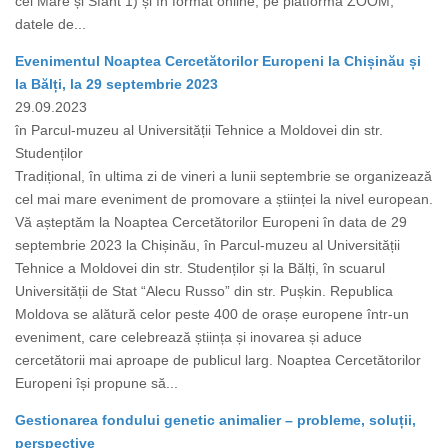
cel Mare și Sfânt 1) și în format online, pe platforma ZOOM,
datele de...
Evenimentul Noaptea Cercetătorilor Europeni la Chișinău și
la Bălți, la 29 septembrie 2023
29.09.2023
în Parcul-muzeu al Universității Tehnice a Moldovei din str.
Studenților
Tradițional, în ultima zi de vineri a lunii septembrie se organizează
cel mai mare eveniment de promovare a științei la nivel european.
Vă așteptăm la Noaptea Cercetătorilor Europeni în data de 29
septembrie 2023 la Chișinău, în Parcul-muzeu al Universității
Tehnice a Moldovei din str. Studenților și la Bălți, în scuarul
Universității de Stat “Alecu Russo” din str. Pușkin. Republica
Moldova se alătură celor peste 400 de orașe europene într-un
eveniment, care celebrează știința și inovarea și aduce
cercetătorii mai aproape de publicul larg. Noaptea Cercetătorilor
Europeni își propune să...
Gestionarea fondului genetic animalier – probleme, soluții,
perspective