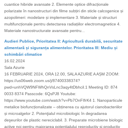
cuantice hibride avansate 2. Elemente optice difracționale
polarizate în nanostructuri din filme subțiri din sticle calcogenice și
azopolimeri: modelare și implementare 3. Materiale și structuri
multifuncționale pentru detectarea radiațiilor electromagnetice 4.
Materiale nanostructurate avansate pentru...
Audieri Publice, Prioritatea II: Agricultură durabilă, securitate
alimentară și siguranța alimentelor. Prioritatea III: Mediu și
schimbări climatice
16.02.2024
Sala Azurie
16 FEBRUARIE 2024, ORA 12.00, SALA AZURIE A AȘM ZOOM:
https://us06web.zoom.us/j/87400338374?
pwd=unhVQW9NFWhQnVsLnc3aqy4tDbhcil.1 Meeting ID: 874
0033 8374 Passcode: 6QsPJ8 Youtube:
https://www.youtube.com/watch?v=Pb7OnFIfrK4 1. Nanoparticule
metalice biofuncționalizate – obținerea cu ajutorul cianobacteriilor
și microalgelor 2. Potenţialul microbiologic în degradarea
deşeurilor de plastic nereciclabil. 3. Preparate microbiene biologic
active noi pentru majorarea potențialului reproductiv și productiv