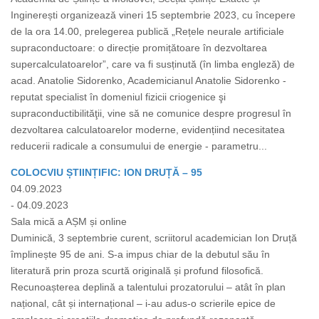
Inginerești organizează vineri 15 septembrie 2023, cu începere
de la ora 14.00, prelegerea publică „Rețele neurale artificiale
supraconductoare: o direcție promițătoare în dezvoltarea
supercalculatoarelor”, care va fi susținută (în limba engleză) de
acad. Anatolie Sidorenko, Academicianul Anatolie Sidorenko -
reputat specialist în domeniul fizicii criogenice şi
supraconductibilităţii, vine să ne comunice despre progresul în
dezvoltarea calculatoarelor moderne, evidențiind necesitatea
reducerii radicale a consumului de energie - parametru...
COLOCVIU ȘTIINȚIFIC: ION DRUȚĂ – 95
04.09.2023
- 04.09.2023
Sala mică a AȘM și online
Duminică, 3 septembrie curent, scriitorul academician Ion Druță
împlinește 95 de ani. S-a impus chiar de la debutul său în
literatură prin proza scurtă originală și profund filosofică.
Recunoașterea deplină a talentului prozatorului – atât în plan
național, cât și internațional – i-au adus-o scrierile epice de