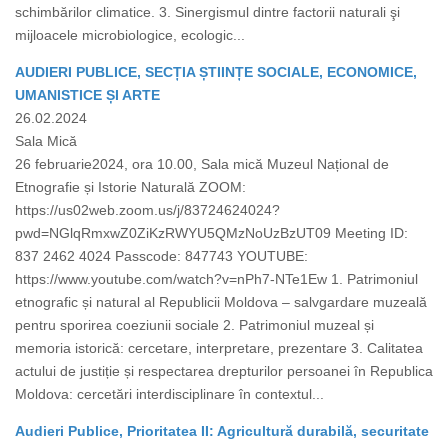
schimbărilor climatice. 3. Sinergismul dintre factorii naturali şi
mijloacele microbiologice, ecologic...
AUDIERI PUBLICE, SECȚIA ȘTIINȚE SOCIALE, ECONOMICE,
UMANISTICE ȘI ARTE
26.02.2024
Sala Mică
26 februarie2024, ora 10.00, Sala mică Muzeul Național de
Etnografie și Istorie Naturală ZOOM:
https://us02web.zoom.us/j/83724624024?
pwd=NGlqRmxwZ0ZiKzRWYU5QMzNoUzBzUT09 Meeting ID:
837 2462 4024 Passcode: 847743 YOUTUBE:
https://www.youtube.com/watch?v=nPh7-NTe1Ew 1. Patrimoniul
etnografic și natural al Republicii Moldova – salvgardare muzeală
pentru sporirea coeziunii sociale 2. Patrimoniul muzeal și
memoria istorică: cercetare, interpretare, prezentare 3. Calitatea
actului de justiție și respectarea drepturilor persoanei în Republica
Moldova: cercetări interdisciplinare în contextul...
Audieri Publice, Prioritatea II: Agricultură durabilă, securitate