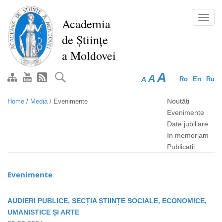
Skip
to
Toggl
Academia
main
navig
de Științe
content
a Moldovei
A
A
A
Ro
En
Ru
Noutăți
Home
/
Media
/
Evenimente
Evenimente
Date jubiliare
In memoriam
Publicații
Evenimente
AUDIERI PUBLICE, SECȚIA ȘTIINȚE SOCIALE, ECONOMICE,
UMANISTICE ȘI ARTE