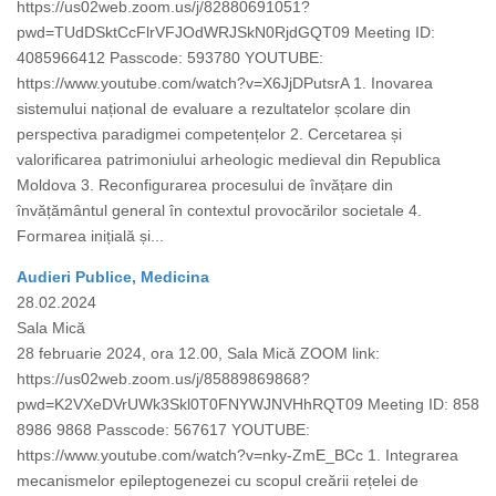
https://us02web.zoom.us/j/82880691051?
pwd=TUdDSktCcFlrVFJOdWRJSkN0RjdGQT09 Meeting ID:
4085966412 Passcode: 593780 YOUTUBE:
https://www.youtube.com/watch?v=X6JjDPutsrA 1. Inovarea
sistemului național de evaluare a rezultatelor școlare din
perspectiva paradigmei competențelor 2. Cercetarea și
valorificarea patrimoniului arheologic medieval din Republica
Moldova 3. Reconfigurarea procesului de învățare din
învățământul general în contextul provocărilor societale 4.
Formarea inițială și...
Audieri Publice, Medicina
28.02.2024
Sala Mică
28 februarie 2024, ora 12.00, Sala Mică ZOOM link:
https://us02web.zoom.us/j/85889869868?
pwd=K2VXeDVrUWk3Skl0T0FNYWJNVHhRQT09 Meeting ID: 858
8986 9868 Passcode: 567617 YOUTUBE:
https://www.youtube.com/watch?v=nky-ZmE_BCc 1. Integrarea
mecanismelor epileptogenezei cu scopul creării rețelei de