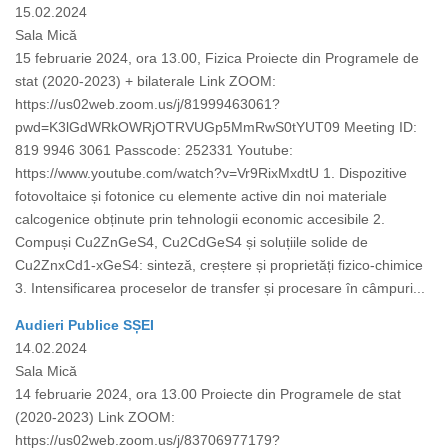
15.02.2024
Sala Mică
15 februarie 2024, ora 13.00, Fizica Proiecte din Programele de
stat (2020-2023) + bilaterale Link ZOOM:
https://us02web.zoom.us/j/81999463061?
pwd=K3lGdWRkOWRjOTRVUGp5MmRwS0tYUT09 Meeting ID:
819 9946 3061 Passcode: 252331 Youtube:
https://www.youtube.com/watch?v=Vr9RixMxdtU 1. Dispozitive
fotovoltaice și fotonice cu elemente active din noi materiale
calcogenice obținute prin tehnologii economic accesibile 2.
Compuși Cu2ZnGeS4, Cu2CdGeS4 și soluțiile solide de
Cu2ZnxCd1-xGeS4: sinteză, creștere și proprietăți fizico-chimice
3. Intensificarea proceselor de transfer și procesare în câmpuri...
Audieri Publice SȘEI
14.02.2024
Sala Mică
14 februarie 2024, ora 13.00 Proiecte din Programele de stat
(2020-2023) Link ZOOM:
https://us02web.zoom.us/j/83706977179?