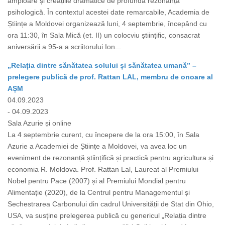
amploare și creațiile dramatice de profundă rezonanță
psihologică. În contextul acestei date remarcabile, Academia de
Științe a Moldovei organizează luni, 4 septembrie, începând cu
ora 11:30, în Sala Mică (et. II) un colocviu științific, consacrat
aniversării a 95-a a scriitorului Ion...
„Relația dintre sănătatea solului și sănătatea umană” –
prelegere publică de prof. Rattan LAL, membru de onoare al
AȘM
04.09.2023
- 04.09.2023
Sala Azurie și online
La 4 septembrie curent, cu începere de la ora 15:00, în Sala
Azurie a Academiei de Științe a Moldovei, va avea loc un
eveniment de rezonanță științifică și practică pentru agricultura și
economia R. Moldova. Prof. Rattan Lal, Laureat al Premiului
Nobel pentru Pace (2007) și al Premiului Mondial pentru
Alimentație (2020), de la Centrul pentru Managementul și
Sechestrarea Carbonului din cadrul Universității de Stat din Ohio,
USA, va susține prelegerea publică cu genericul „Relația dintre