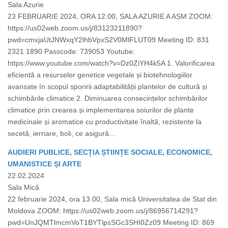
Sala Azurie
23 FEBRUARIE 2024, ORA 12.00, SALA AZURIE A AȘM ZOOM:
https://us02web.zoom.us/j/83123211890?
pwd=cmxjaUtJNWxqY2lhbVpxS2V0MlFLUT09 Meeting ID: 831
2321 1890 Passcode: 739053 Youtube:
https://www.youtube.com/watch?v=Dz0ZiYH4k5A 1. Valorificarea
eficientă a resurselor genetice vegetale și biotehnologiilor
avansate în scopul sporirii adaptabilității plantelor de cultură și
schimbările climatice 2. Diminuarea consecințelor schimbărilor
climatice prin crearea și implementarea soiurilor de plante
medicinale și aromatice cu productivitate înaltă, rezistente la
secetă, iernare, boli, ce asigură...
AUDIERI PUBLICE, SECȚIA ȘTIINȚE SOCIALE, ECONOMICE,
UMANISTICE ȘI ARTE
22.02.2024
Sala Mică
22 februarie 2024, ora 13.00, Sala mică Universitatea de Stat din
Moldova ZOOM: https://us02web.zoom.us/j/86956714291?
pwd=UnJQMTlmcmVoT1BYTlpsSGc3SHI0Zz09 Meeting ID: 869