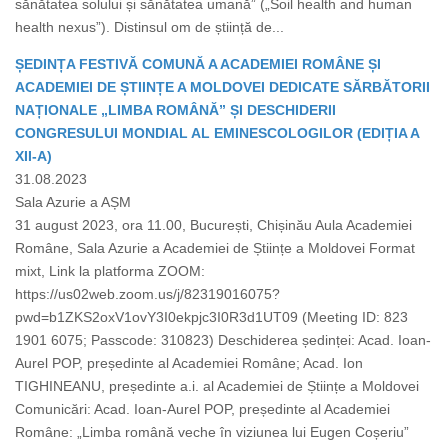
sănătatea solului și sănătatea umană” („Soil health and human
health nexus”). Distinsul om de știință de...
ȘEDINȚA FESTIVĂ COMUNĂ A ACADEMIEI ROMÂNE ȘI
ACADEMIEI DE ȘTIINȚE A MOLDOVEI DEDICATE SĂRBĂTORII
NAȚIONALE „LIMBA ROMÂNĂ” ȘI DESCHIDERII
CONGRESULUI MONDIAL AL EMINESCOLOGILOR (EDIȚIA A
XII-A)
31.08.2023
Sala Azurie a AȘM
31 august 2023, ora 11.00, București, Chișinău Aula Academiei
Române, Sala Azurie a Academiei de Științe a Moldovei Format
mixt, Link la platforma ZOOM:
https://us02web.zoom.us/j/82319016075?
pwd=b1ZKS2oxV1ovY3I0ekpjc3I0R3d1UT09 (Meeting ID: 823
1901 6075; Passcode: 310823) Deschiderea ședinței: Acad. Ioan-
Aurel POP, președinte al Academiei Române; Acad. Ion
TIGHINEANU, președinte a.i. al Academiei de Științe a Moldovei
Comunicări: Acad. Ioan-Aurel POP, președinte al Academiei
Române: „Limba română veche în viziunea lui Eugen Coșeriu”