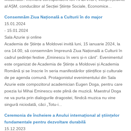
al AȘM, conducător al Secției Științe Sociale, Economice...
Consemnăm Ziua Națională a Culturii în do major
15.01.2024
- 15.01.2024
Sala Azurie și online
Academia de Științe a Moldovei invită luni, 15 ianuarie 2024, la
ora 14.00, să consemnăm împreună Ziua Națională a Culturii în
cadrul ședinței festive „Eminescu în vers și-n cânt”. Evenimentul
este organizat de Academia de Științe a Moldovei și Academia
Română și se înscrie în seria manifestărilor științifice și culturale
de pe agenda comună. Protagonistul evenimentului din Sala
Azurie este compozitorul academician Eugen Doga, pentru care
poezia lui Mihai Eminescu este plină de muzică. Maestrul Doga
ne va purta prin dialogurile dragostei, fiindcă muzica nu vine
singură niciodată, căci „Totu-i...
Ceremonia de încheiere a Anului internațional al științelor
fundamentale pentru dezvoltare durabilă
15.12.2023