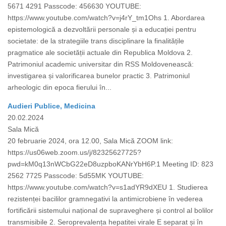
5671 4291 Passcode: 456630 YOUTUBE:
https://www.youtube.com/watch?v=j4rY_tm1Ohs 1. Abordarea
epistemologică a dezvoltării personale și a educației pentru
societate: de la strategiile trans disciplinare la finalitățile
pragmatice ale societății actuale din Republica Moldova 2.
Patrimoniul academic universitar din RSS Moldovenească:
investigarea și valorificarea bunelor practic 3. Patrimoniul
arheologic din epoca fierului în...
Audieri Publice, Medicina
20.02.2024
Sala Mică
20 februarie 2024, ora 12.00, Sala Mică ZOOM link:
https://us06web.zoom.us/j/82325627725?
pwd=kM0q13nWCbG22eD8uzpboKANrYbH6P.1 Meeting ID: 823
2562 7725 Passcode: 5d55MK YOUTUBE:
https://www.youtube.com/watch?v=s1adYR9dXEU 1. Studierea
rezistenței bacililor gramnegativi la antimicrobiene în vederea
fortificării sistemului național de supraveghere și control al bolilor
transmisibile 2. Seroprevalența hepatitei virale E separat și în