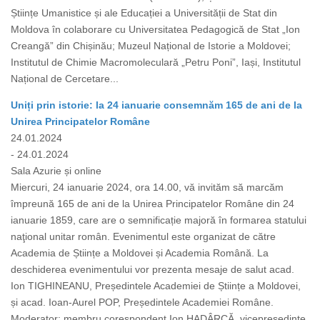
Științe Umanistice și ale Educației a Universității de Stat din
Moldova în colaborare cu Universitatea Pedagogică de Stat „Ion
Creangă” din Chișinău; Muzeul Național de Istorie a Moldovei;
Institutul de Chimie Macromoleculară „Petru Poni”, Iași, Institutul
Național de Cercetare...
Uniți prin istorie: la 24 ianuarie consemnăm 165 de ani de la
Unirea Principatelor Române
24.01.2024
- 24.01.2024
Sala Azurie și online
Miercuri, 24 ianuarie 2024, ora 14.00, vă invităm să marcăm
împreună 165 de ani de la Unirea Principatelor Române din 24
ianuarie 1859, care are o semnificație majoră în formarea statului
naţional unitar român. Evenimentul este organizat de către
Academia de Științe a Moldovei și Academia Română. La
deschiderea evenimentului vor prezenta mesaje de salut acad.
Ion TIGHINEANU, Președintele Academiei de Științe a Moldovei,
și acad. Ioan-Aurel POP, Președintele Academiei Române.
Moderator: membru corespondent Ion HADÂRCĂ, vicepreședinte