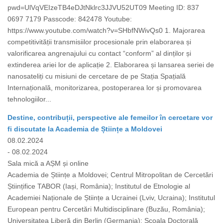
pwd=UlVqVEIzeTB4eDJtNklrc3JJVU52UT09 Meeting ID: 837
0697 7179 Passcode: 842478 Youtube:
https://www.youtube.com/watch?v=SHbfNWivQs0 1. Majorarea
competitivității transmisiilor procesionale prin elaborarea și
valorificarea angrenajului cu contact “conform” al dinților și
extinderea ariei lor de aplicație 2. Elaborarea și lansarea seriei de
nanosateliți cu misiuni de cercetare de pe Stația Spațială
Internațională, monitorizarea, postoperarea lor și promovarea
tehnologiilor...
Destine, contribuții, perspective ale femeilor în cercetare vor
fi discutate la Academia de Științe a Moldovei
08.02.2024
- 08.02.2024
Sala mică a AȘM și online
Academia de Științe a Moldovei; Centrul Mitropolitan de Cercetări
Științifice TABOR (Iași, România); Institutul de Etnologie al
Academiei Naționale de Științe a Ucrainei (Lviv, Ucraina); Institutul
European pentru Cercetări Multidisciplinare (Buzău, România);
Universitatea Liberă din Berlin (Germania); Școala Doctorală