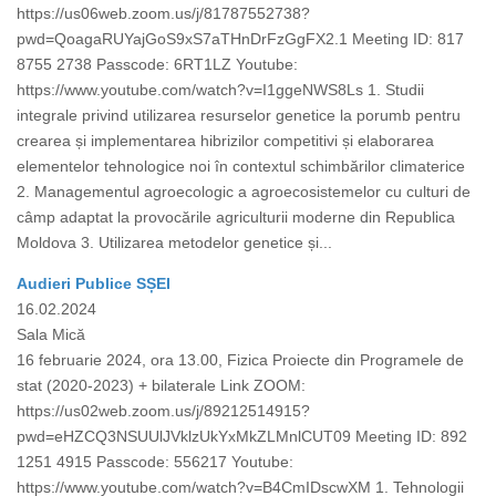
https://us06web.zoom.us/j/81787552738?
pwd=QoagaRUYajGoS9xS7aTHnDrFzGgFX2.1 Meeting ID: 817
8755 2738 Passcode: 6RT1LZ Youtube:
https://www.youtube.com/watch?v=I1ggeNWS8Ls 1. Studii
integrale privind utilizarea resurselor genetice la porumb pentru
crearea și implementarea hibrizilor competitivi și elaborarea
elementelor tehnologice noi în contextul schimbărilor climaterice
2. Managementul agroecologic a agroecosistemelor cu culturi de
câmp adaptat la provocările agriculturii moderne din Republica
Moldova 3. Utilizarea metodelor genetice și...
Audieri Publice SȘEI
16.02.2024
Sala Mică
16 februarie 2024, ora 13.00, Fizica Proiecte din Programele de
stat (2020-2023) + bilaterale Link ZOOM:
https://us02web.zoom.us/j/89212514915?
pwd=eHZCQ3NSUUlJVklzUkYxMkZLMnlCUT09 Meeting ID: 892
1251 4915 Passcode: 556217 Youtube:
https://www.youtube.com/watch?v=B4CmIDscwXM 1. Tehnologii