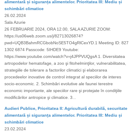
alimentară și siguranța alimentelor. Prioritatea III: Mediu și
schimbări climatice
26.02.2024
Sala Azurie
26 FEBRUARIE 2024, ORA 12.00, SALA AZURIE ZOOM:
https://us06web.zoom.us/j/82713026874?
pwd=UQB3BahmRCGbobNoSE5TO4gRlCexYD.1 Meeting ID: 827
1302 6874 Passcode: 5IHDE9 Youtube:
https://www.youtube.com/watch?v=j4JPPVUQgsA 1. Diversitatea
artropodelor hematofage, a zoo şi fitohelminţilor, vulnerabilitatea,
strategiile de tolerare a factorilor climatici şi elaborarea
procedeelor inovative de control integrat al speciilor de interes
socio-economic. 2. Schimbări evolutive ale faunei terestre
economic importante, ale speciilor rare şi protejate în condiţiile
modificărilor antropice şi climatice. 3...
Audieri Publice, Prioritatea II: Agricultură durabilă, securitate
alimentară și siguranța alimentelor. Prioritatea III: Mediu și
schimbări climatice
23.02.2024