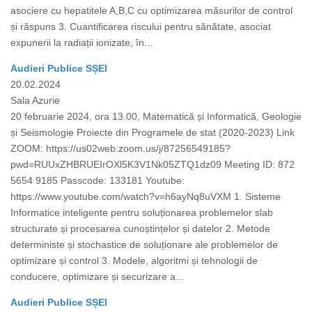
asociere cu hepatitele A,B,C cu optimizarea măsurilor de control
și răspuns 3. Cuantificarea riscului pentru sănătate, asociat
expunerii la radiații ionizate, în...
Audieri Publice SȘEI
20.02.2024
Sala Azurie
20 februarie 2024, ora 13.00, Matematică și Informatică, Geologie
și Seismologie Proiecte din Programele de stat (2020-2023) Link
ZOOM: https://us02web.zoom.us/j/87256549185?
pwd=RUUxZHBRUEIrOXl5K3V1Nk05ZTQ1dz09 Meeting ID: 872
5654 9185 Passcode: 133181 Youtube:
https://www.youtube.com/watch?v=h6ayNq8uVXM 1. Sisteme
Informatice inteligente pentru soluționarea problemelor slab
structurate și procesarea cunoștințelor și datelor 2. Metode
deterministe și stochastice de soluționare ale problemelor de
optimizare și control 3. Modele, algoritmi și tehnologii de
conducere, optimizare și securizare a...
Audieri Publice SȘEI