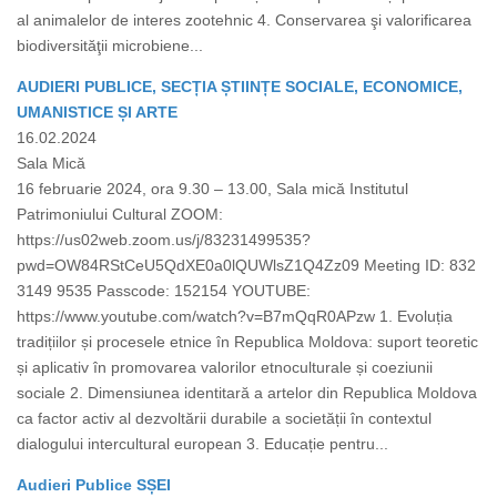
al animalelor de interes zootehnic 4. Conservarea şi valorificarea
biodiversităţii microbiene...
AUDIERI PUBLICE, SECȚIA ȘTIINȚE SOCIALE, ECONOMICE,
UMANISTICE ȘI ARTE
16.02.2024
Sala Mică
16 februarie 2024, ora 9.30 – 13.00, Sala mică Institutul
Patrimoniului Cultural ZOOM:
https://us02web.zoom.us/j/83231499535?
pwd=OW84RStCeU5QdXE0a0lQUWlsZ1Q4Zz09 Meeting ID: 832
3149 9535 Passcode: 152154 YOUTUBE:
https://www.youtube.com/watch?v=B7mQqR0APzw 1. Evoluția
tradițiilor și procesele etnice în Republica Moldova: suport teoretic
și aplicativ în promovarea valorilor etnoculturale și coeziunii
sociale 2. Dimensiunea identitară a artelor din Republica Moldova
ca factor activ al dezvoltării durabile a societății în contextul
dialogului intercultural european 3. Educație pentru...
Audieri Publice SȘEI