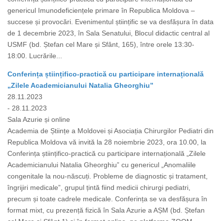
genericul Imunodeficiențele primare în Republica Moldova –
succese și provocări. Evenimentul științific se va desfășura în data
de 1 decembrie 2023, în Sala Senatului, Blocul didactic central al
USMF (bd. Ștefan cel Mare și Sfânt, 165), între orele 13:30-
18:00. Lucrările...
Conferința științifico-practică cu participare internațională
„Zilele Academicianului Natalia Gheorghiu”
28.11.2023
- 28.11.2023
Sala Azurie și online
Academia de Științe a Moldovei și Asociația Chirurgilor Pediatri din
Republica Moldova vă invită la 28 noiembrie 2023, ora 10.00, la
Conferința științifico-practică cu participare internațională „Zilele
Academicianului Natalia Gheorghiu” cu genericul „Anomaliile
congenitale la nou-născuți. Probleme de diagnostic și tratament,
îngrijiri medicale”, grupul țintă fiind medicii chirurgi pediatri,
precum și toate cadrele medicale. Conferința se va desfășura în
format mixt, cu prezență fizică în Sala Azurie a AȘM (bd. Ștefan