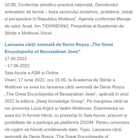
10.00, Conferința științifico-practică națională „Genofondul
animalelor de fermă – baza sectorului zootehnic, probleme, soluții
și perspective în Republica Moldova”. Agenda conferinței Mesaje
de salut: Acad. Ion TIGHINEANU, Președinte al Academiei de
Științe a Moldovei Viorel...
Lansarea cărții semnată de Denis Roșca „The Great
Encyclopedia of Bessarabian Jews”
17.06.2022
- 17.06.2022
Sala Azurie a AȘM și Online
Vineri, 17 iunie 2022, ora 15.00, la Academia de Științe a
Moldovei va avea loc lansarea cărții semnată de Denis Roșca
„The Great Encyclopedia of Bessarabian Jews”, apărută în anul
2021 la editura „Deep knowledge Group”. Pe marginea cărții se
vor pronunța Lucia Argint și Vadim Moldovan. Evenimentul va
avea loc în format hibrid, cu prezența în Sala Azurie, precum și
posibilitate de a participa pe platforma ZOOM. Pentru conectare
vă rugăm să folosiți următoarele date: Topic: Lansarea cărții
semnată de Denis Roșca „The Great Encyclopedia of