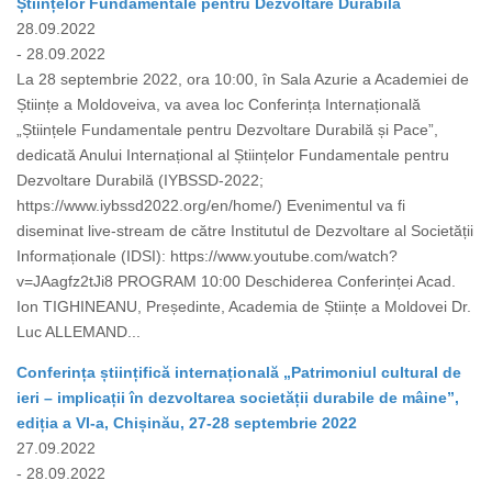
Științelor Fundamentale pentru Dezvoltare Durabilă
28.09.2022
- 28.09.2022
La 28 septembrie 2022, ora 10:00, în Sala Azurie a Academiei de
Științe a Moldoveiva, va avea loc Conferința Internațională
„Științele Fundamentale pentru Dezvoltare Durabilă și Pace”,
dedicată Anului Internațional al Științelor Fundamentale pentru
Dezvoltare Durabilă (IYBSSD-2022;
https://www.iybssd2022.org/en/home/) Evenimentul va fi
diseminat live-stream de către Institutul de Dezvoltare al Societății
Informaționale (IDSI): https://www.youtube.com/watch?
v=JAagfz2tJi8 PROGRAM 10:00 Deschiderea Conferinței Acad.
Ion TIGHINEANU, Președinte, Academia de Științe a Moldovei Dr.
Luc ALLEMAND...
Conferința științifică internațională „Patrimoniul cultural de
ieri – implicații în dezvoltarea societății durabile de mâine”,
ediția a VI-a, Chișinău, 27-28 septembrie 2022
27.09.2022
- 28.09.2022