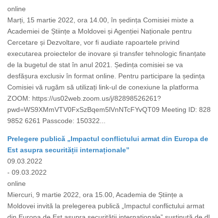
online
Marți, 15 martie 2022, ora 14.00, în ședința Comisiei mixte a
Academiei de Științe a Moldovei și Agenției Naționale pentru
Cercetare și Dezvoltare, vor fi audiate rapoartele privind
executarea proiectelor de inovare și transfer tehnologic finanțate
de la bugetul de stat în anul 2021. Ședința comisiei se va
desfășura exclusiv în format online. Pentru participare la ședința
Comisiei vă rugăm să utilizați link-ul de conexiune la platforma
ZOOM: https://us02web.zoom.us/j/82898526261?
pwd=WS9XMmVTV0FxSzBqem5lVnNTcFYvQT09 Meeting ID: 828
9852 6261 Passcode: 150322...
Prelegere publică „Impactul conflictului armat din Europa de
Est asupra securității internaționale”
09.03.2022
- 09.03.2022
online
Miercuri, 9 martie 2022, ora 15.00, Academia de Științe a
Moldovei invită la prelegerea publică „Impactul conflictului armat
din Europa de Est asupra securității internaționale” susținută de dl