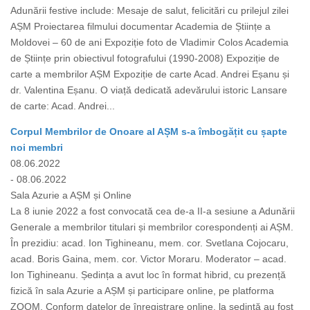
Adunării festive include: Mesaje de salut, felicitări cu prilejul zilei
AȘM Proiectarea filmului documentar Academia de Științe a
Moldovei – 60 de ani Expoziție foto de Vladimir Colos Academia
de Științe prin obiectivul fotografului (1990-2008) Expoziție de
carte a membrilor AȘM Expoziție de carte Acad. Andrei Eșanu și
dr. Valentina Eșanu. O viață dedicată adevărului istoric Lansare
de carte: Acad. Andrei...
Corpul Membrilor de Onoare al AȘM s-a îmbogățit cu șapte
noi membri
08.06.2022
- 08.06.2022
Sala Azurie a AȘM și Online
La 8 iunie 2022 a fost convocată cea de-a II-a sesiune a Adunării
Generale a membrilor titulari și membrilor corespondenți ai AȘM.
În prezidiu: acad. Ion Tighineanu, mem. cor. Svetlana Cojocaru,
acad. Boris Gaina, mem. cor. Victor Moraru. Moderator – acad.
Ion Tighineanu. Ședința a avut loc în format hibrid, cu prezență
fizică în sala Azurie a AȘM și participare online, pe platforma
ZOOM. Conform datelor de înregistrare online, la ședință au fost