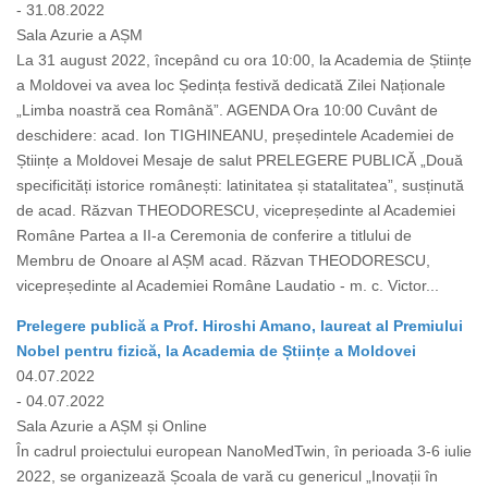
- 31.08.2022
Sala Azurie a AȘM
La 31 august 2022, începând cu ora 10:00, la Academia de Științe
a Moldovei va avea loc Ședința festivă dedicată Zilei Naționale
„Limba noastră cea Română”. AGENDA Ora 10:00 Cuvânt de
deschidere: acad. Ion TIGHINEANU, președintele Academiei de
Științe a Moldovei Mesaje de salut PRELEGERE PUBLICĂ „Două
specificități istorice românești: latinitatea și statalitatea”, susținută
de acad. Răzvan THEODORESCU, vicepreședinte al Academiei
Române Partea a II-a Ceremonia de conferire a titlului de
Membru de Onoare al AȘM acad. Răzvan THEODORESCU,
vicepreședinte al Academiei Române Laudatio - m. c. Victor...
Prelegere publică a Prof. Hiroshi Amano, laureat al Premiului
Nobel pentru fizică, la Academia de Științe a Moldovei
04.07.2022
- 04.07.2022
Sala Azurie a AȘM și Online
În cadrul proiectului european NanoMedTwin, în perioada 3-6 iulie
2022, se organizează Școala de vară cu genericul „Inovații în