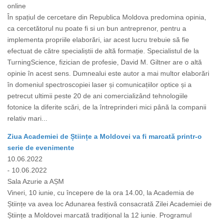
online
În spațiul de cercetare din Republica Moldova predomina opinia,
ca cercetătorul nu poate fi si un bun antreprenor, pentru a
implementa propriile elaborări, iar acest lucru trebuie să fie
efectuat de către specialiștii de altă formație. Specialistul de la
TurningScience, fizician de profesie, David M. Giltner are o altă
opinie în acest sens. Dumnealui este autor a mai multor elaborări
în domeniul spectroscopiei laser și comunicațiilor optice și a
petrecut ultimii peste 20 de ani comercializând tehnologiile
fotonice la diferite scări, de la întreprinderi mici până la companii
relativ mari...
Ziua Academiei de Științe a Moldovei va fi marcată printr-o
serie de evenimente
10.06.2022
- 10.06.2022
Sala Azurie a AȘM
Vineri, 10 iunie, cu începere de la ora 14.00, la Academia de
Științe va avea loc Adunarea festivă consacrată Zilei Academiei de
Științe a Moldovei marcată tradițional la 12 iunie. Programul