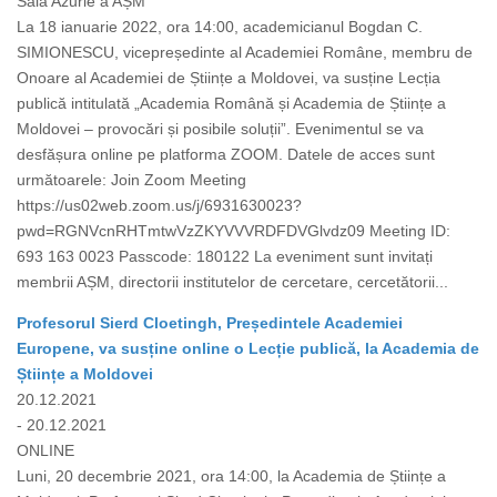
Sala Azurie a AȘM
La 18 ianuarie 2022, ora 14:00, academicianul Bogdan C.
SIMIONESCU, vicepreședinte al Academiei Române, membru de
Onoare al Academiei de Științe a Moldovei, va susține Lecția
publică intitulată „Academia Română și Academia de Științe a
Moldovei – provocări și posibile soluții”. Evenimentul se va
desfășura online pe platforma ZOOM. Datele de acces sunt
următoarele: Join Zoom Meeting
https://us02web.zoom.us/j/6931630023?
pwd=RGNVcnRHTmtwVzZKYVVVRDFDVGlvdz09 Meeting ID:
693 163 0023 Passcode: 180122 La eveniment sunt invitați
membrii AȘM, directorii institutelor de cercetare, cercetătorii...
Profesorul Sierd Cloetingh, Președintele Academiei
Europene, va susține online o Lecție publică, la Academia de
Științe a Moldovei
20.12.2021
- 20.12.2021
ONLINE
Luni, 20 decembrie 2021, ora 14:00, la Academia de Științe a