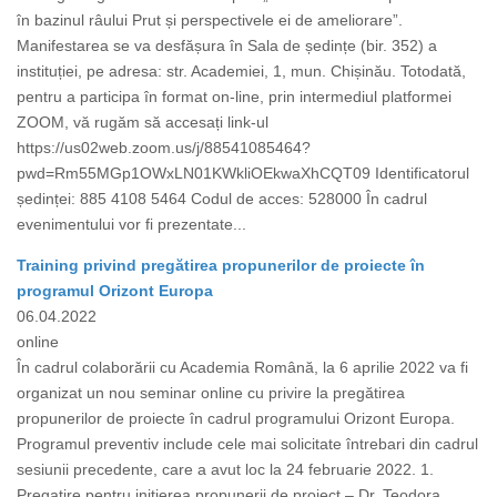
în bazinul râului Prut și perspectivele ei de ameliorare”.
Manifestarea se va desfășura în Sala de ședințe (bir. 352) a
instituției, pe adresa: str. Academiei, 1, mun. Chișinău. Totodată,
pentru a participa în format on-line, prin intermediul platformei
ZOOM, vă rugăm să accesați link-ul
https://us02web.zoom.us/j/88541085464?
pwd=Rm55MGp1OWxLN01KWkliOEkwaXhCQT09 Identificatorul
ședinței: 885 4108 5464 Codul de acces: 528000 În cadrul
evenimentului vor fi prezentate...
Training privind pregătirea propunerilor de proiecte în
programul Orizont Europa
06.04.2022
online
În cadrul colaborării cu Academia Română, la 6 aprilie 2022 va fi
organizat un nou seminar online cu privire la pregătirea
propunerilor de proiecte în cadrul programului Orizont Europa.
Programul preventiv include cele mai solicitate întrebari din cadrul
sesiunii precedente, care a avut loc la 24 februarie 2022. 1.
Pregatire pentru initierea propunerii de proiect – Dr. Teodora