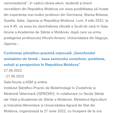
nanomedicină”, în cadrul căreia elevii, studenții și tinerii
cercetători din Republica Moldova vor avea posibilitatea să învețe
din experiența mai multor profesori din Germania, Marea Britanie,
Suedia, Italia, Japonia și Republica Moldova. Luni, 4 iulie 2022, la
ora 8.45, va avea loc deschiderea oficială a Școlii de vară în Sala
Azurie a Academiei de Științe a Moldovei, după care va urma
prelegerea profesorului Hiroshi Amano, Universitatea din Nagoya,
Japonia:...
Conferința științifico-practică națională „Genofondul
animalelor de fermă – baza sectorului zootehnic, probleme,
soluții și perspective în Republica Moldova”
27.06.2022
- 27.06.2022
Sala Azurie a AȘM şi online
Institutul Științifico-Practic de Biotehnologii în Zootehnie și
Medicină Veterinară (IȘPBZMV), în colaborare cu Secția Științe
ale Vieții a Academiei de Științe a Moldovei, Ministerul Agriculturii
și Industriei Alimentare și Universitatea Agrară de Stat din
Moldova, organizează la 27 iunie 2022, cu începere de la ora