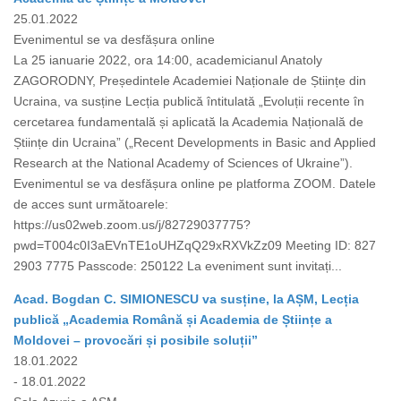
25.01.2022
Evenimentul se va desfășura online
La 25 ianuarie 2022, ora 14:00, academicianul Anatoly
ZAGORODNY, Președintele Academiei Naționale de Științe din
Ucraina, va susține Lecția publică întitulată „Evoluții recente în
cercetarea fundamentală și aplicată la Academia Națională de
Științe din Ucraina” („Recent Developments in Basic and Applied
Research at the National Academy of Sciences of Ukraine”).
Evenimentul se va desfășura online pe platforma ZOOM. Datele
de acces sunt următoarele:
https://us02web.zoom.us/j/82729037775?
pwd=T004c0I3aEVnTE1oUHZqQ29xRXVkZz09 Meeting ID: 827
2903 7775 Passcode: 250122 La eveniment sunt invitați...
Acad. Bogdan C. SIMIONESCU va susține, la AȘM, Lecția
publică „Academia Română și Academia de Științe a
Moldovei – provocări și posibile soluții”
18.01.2022
- 18.01.2022