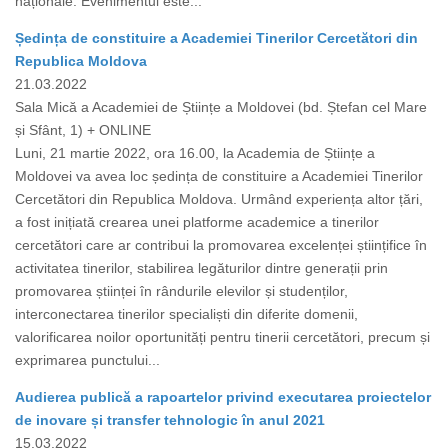
naționale. Evenimentul este...
Ședința de constituire a Academiei Tinerilor Cercetători din
Republica Moldova
21.03.2022
Sala Mică a Academiei de Științe a Moldovei (bd. Ștefan cel Mare
și Sfânt, 1) + ONLINE
Luni, 21 martie 2022, ora 16.00, la Academia de Științe a
Moldovei va avea loc ședința de constituire a Academiei Tinerilor
Cercetători din Republica Moldova. Urmând experiența altor țări,
a fost inițiată crearea unei platforme academice a tinerilor
cercetători care ar contribui la promovarea excelenței științifice în
activitatea tinerilor, stabilirea legăturilor dintre generații prin
promovarea științei în rândurile elevilor și studenților,
interconectarea tinerilor specialiști din diferite domenii,
valorificarea noilor oportunități pentru tinerii cercetători, precum și
exprimarea punctului...
Audierea publică a rapoartelor privind executarea proiectelor
de inovare și transfer tehnologic în anul 2021
15.03.2022