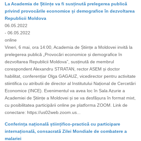
La Academia de Științe va fi susținută prelegerea publică
privind provocările economice și demografice în dezvoltarea
Republicii Moldova
06.05.2022
- 06.05.2022
online
Vineri, 6 mai, ora 14:00, Academia de Științe a Moldovei invită la
prelegerea publică „Provocări economice și demografice în
dezvoltarea Republicii Moldova”, susținută de membrul
corespondent Alexandru STRATAN, rector ASEM și doctor
habilitat, conferențiar Olga GAGAUZ, vicedirector pentru activitate
stiintifica cu atributii de director al Institutului Național de Cercetări
Economice (INCE). Evenimentul va avea loc în Sala Azurie a
Academiei de Științe a Moldovei și se va desfășura în format mixt,
cu posibilitatea participării online pe platforma ZOOM. Link de
conectare: https://us02web.zoom.us...
Conferința națională științifico-practică cu participare
internațională, consacrată Zilei Mondiale de combatere a
malariei