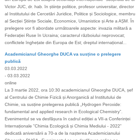
Victor JUC, dr. hab. în științe politice, profesor universitar, director
al Institutului de Cercetări Juridice, Politice și Sociologice, membru
al Secției Științe Sociale, Economice, Umanistice și Arte a AȘM. În
prelegere vor fi abordate următoarele aspecte: invazia militară a
Federației Ruse în Ucraina; caracterul războiului neprovocat;
conflictele înghețate din Europa de Est; dreptul internațional...
Academicianul Gheorghe DUCA va susține o prelegere
publică
03.03.2022
- 03.03.2022
online
La 3 martie 2022, ora 10:30 academicianul Gheorghe DUCA, șef
al Centrului de Chimie Fizică și Anorganică al Institutului de
Chimie, va susține prelegerea publică „Hydrogen Peroxide:
fundamental and applied research in Ecological Chemistry”.
Evenimentul se va desfășura în cadrul ediției a VII-a Conferinței
Internaționale ”Chimia Ecologică și Chimia Mediului - 2022”
dedicată aniversării a 70-a de la nașterea Academicianului