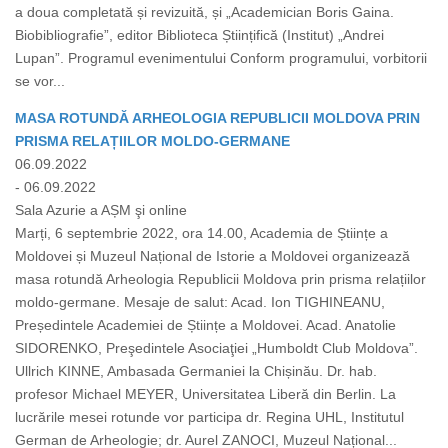
a doua completată și revizuită, și „Academician Boris Gaina.
Biobibliografie”, editor Biblioteca Științifică (Institut) „Andrei
Lupan”. Programul evenimentului Conform programului, vorbitorii
se vor...
MASA ROTUNDĂ ARHEOLOGIA REPUBLICII MOLDOVA PRIN
PRISMA RELAȚIILOR MOLDO-GERMANE
06.09.2022
- 06.09.2022
Sala Azurie a AȘM şi online
Marți, 6 septembrie 2022, ora 14.00, Academia de Științe a
Moldovei și Muzeul Național de Istorie a Moldovei organizează
masa rotundă Arheologia Republicii Moldova prin prisma relațiilor
moldo-germane. Mesaje de salut: Acad. Ion TIGHINEANU,
Președintele Academiei de Științe a Moldovei. Acad. Anatolie
SIDORENKO, Preşedintele Asociaţiei „Humboldt Club Moldova”.
Ullrich KINNE, Ambasada Germaniei la Chișinău. Dr. hab.
profesor Michael MEYER, Universitatea Liberă din Berlin. La
lucrările mesei rotunde vor participa dr. Regina UHL, Institutul
German de Arheologie; dr. Aurel ZANOCI, Muzeul Național...