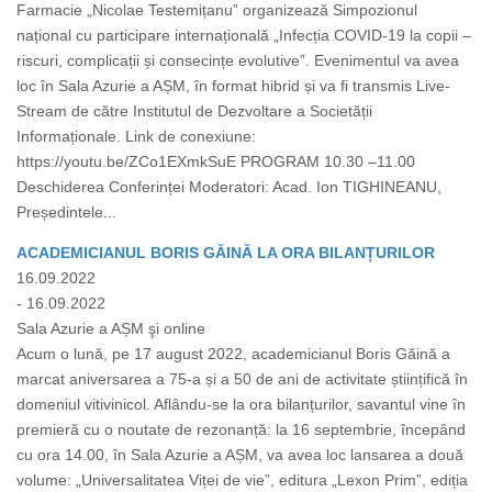
Farmacie „Nicolae Testemițanu” organizează Simpozionul
național cu participare internațională „Infecția COVID-19 la copii –
riscuri, complicații și consecințe evolutive”. Evenimentul va avea
loc în Sala Azurie a AȘM, în format hibrid și va fi transmis Live-
Stream de către Institutul de Dezvoltare a Societății
Informaționale. Link de conexiune:
https://youtu.be/ZCo1EXmkSuE PROGRAM 10.30 –11.00
Deschiderea Conferinței Moderatori: Acad. Ion TIGHINEANU,
Președintele...
ACADEMICIANUL BORIS GĂINĂ LA ORA BILANȚURILOR
16.09.2022
- 16.09.2022
Sala Azurie a AȘM şi online
Acum o lună, pe 17 august 2022, academicianul Boris Găină a
marcat aniversarea a 75-a și a 50 de ani de activitate științifică în
domeniul vitivinicol. Aflându-se la ora bilanțurilor, savantul vine în
premieră cu o noutate de rezonanță: la 16 septembrie, începând
cu ora 14.00, în Sala Azurie a AȘM, va avea loc lansarea a două
volume: „Universalitatea Viței de vie”, editura „Lexon Prim”, ediția