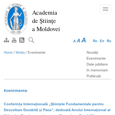
Skip
to
Toggl
Academia
main
navig
de Științe
content
a Moldovei
A
A
A
Ro
En
Ru
Noutăți
Home
/
Media
/
Evenimente
Evenimente
Date jubiliare
In memoriam
Publicații
Evenimente
Conferința Internațională „Științele Fundamentale pentru
Dezvoltare Durabilă și Pace”, dedicată Anului Internațional al