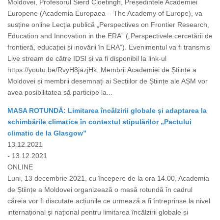
Moldovei, Profesorul Sierd Cloetingh, Președintele Academiei
Europene (Academia Europaea – The Academy of Europe), va
susține online Lecția publică „Perspectives on Frontier Research,
Education and Innovation in the ERA” („Perspectivele cercetării de
frontieră, educației și inovării în ERA”). Evenimentul va fi transmis
Live stream de către IDSI și va fi disponibil la link-ul
https://youtu.be/RvyH8jazjHk. Membrii Academiei de Științe a
Moldovei și membrii desemnați ai Secțiilor de Științe ale AȘM vor
avea posibilitatea să participe la...
MASA ROTUNDĂ: Limitarea încălzirii globale și adaptarea la
schimbările climatice în contextul stipulărilor „Pactului
climatic de la Glasgow”
13.12.2021
- 13.12.2021
ONLINE
Luni, 13 decembrie 2021, cu începere de la ora 14.00, Academia
de Științe a Moldovei organizează o masă rotundă în cadrul
căreia vor fi discutate acțiunile ce urmează a fi întreprinse la nivel
internațional și național pentru limitarea încălzirii globale și