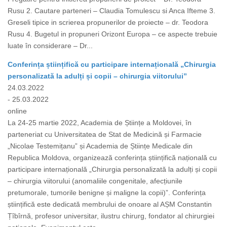
Rusu 2. Cautare parteneri – Claudia Tomulescu si Anca Ifteme 3.
Greseli tipice in scrierea propunerilor de proiecte – dr. Teodora
Rusu 4. Bugetul in propuneri Orizont Europa – ce aspecte trebuie
luate în considerare – Dr...
Conferința științifică cu participare internațională „Chirurgia
personalizată la adulți și copii – chirurgia viitorului”
24.03.2022
- 25.03.2022
online
La 24-25 martie 2022, Academia de Științe a Moldovei, în
parteneriat cu Universitatea de Stat de Medicină și Farmacie
„Nicolae Testemițanu” și Academia de Științe Medicale din
Republica Moldova, organizează conferința științifică națională cu
participare internațională „Chirurgia personalizată la adulți și copii
– chirurgia viitorului (anomaliile congenitale, afecțiunile
pretumorale, tumorile benigne și maligne la copii)”. Conferința
științifică este dedicată membrului de onoare al AȘM Constantin
Țîbîrnă, profesor universitar, ilustru chirurg, fondator al chirurgiei