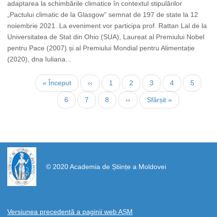
adaptarea la schimbările climatice în contextul stipulărilor
„Pactului climatic de la Glasgow” semnat de 197 de state la 12
noiembrie 2021. La eveniment vor participa prof. Rattan Lal de la
Universitatea de Stat din Ohio (SUA), Laureat al Premiului Nobel
pentru Pace (2007) și al Premiului Mondial pentru Alimentație
(2020), dna Iuliana...
Pagination
First
« Început
Previous
‹‹
Page
1
Page
2
Page
3
Page
4
Current
5
page
page
page
Page
6
Page
7
Page
8
Next
››
Last
Sfârșit »
page
page
https://propletenie.ru/
© 2020 Academia de Științe a Moldovei
Versiunea precedentă a paginii web AȘM