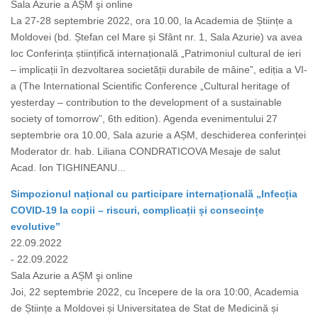
Sala Azurie a AȘM şi online
La 27-28 septembrie 2022, ora 10.00, la Academia de Științe a
Moldovei (bd. Ștefan cel Mare și Sfânt nr. 1, Sala Azurie) va avea
loc Conferința științifică internațională „Patrimoniul cultural de ieri
– implicații în dezvoltarea societății durabile de mâine”, ediția a VI-
a (The International Scientific Conference „Cultural heritage of
yesterday – contribution to the development of a sustainable
society of tomorrow”, 6th edition). Agenda evenimentului 27
septembrie ora 10.00, Sala azurie a AȘM, deschiderea conferinței
Moderator dr. hab. Liliana CONDRATICOVA Mesaje de salut
Acad. Ion TIGHINEANU...
Simpozionul național cu participare internațională „Infecția
COVID-19 la copii – riscuri, complicații și consecințe
evolutive”
22.09.2022
- 22.09.2022
Sala Azurie a AȘM şi online
Joi, 22 septembrie 2022, cu începere de la ora 10:00, Academia
de Științe a Moldovei și Universitatea de Stat de Medicină și