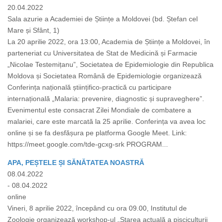
20.04.2022
Sala azurie a Academiei de Științe a Moldovei (bd. Ștefan cel
Mare și Sfânt, 1)
La 20 aprilie 2022, ora 13:00, Academia de Științe a Moldovei, în
parteneriat cu Universitatea de Stat de Medicină și Farmacie
„Nicolae Testemițanu”, Societatea de Epidemiologie din Republica
Moldova și Societatea Română de Epidemiologie organizează
Conferința națională științifico-practică cu participare
internațională „Malaria: prevenire, diagnostic și supraveghere”.
Evenimentul este consacrat Zilei Mondiale de combatere a
malariei, care este marcată la 25 aprilie. Conferința va avea loc
online și se fa desfășura pe platforma Google Meet. Link:
https://meet.google.com/tde-gcxg-srk PROGRAM...
APA, PEȘTELE ȘI SĂNĂTATEA NOASTRĂ
08.04.2022
- 08.04.2022
online
Vineri, 8 aprilie 2022, începând cu ora 09.00, Institutul de
Zoologie organizează workshop-ul „Starea actuală a pisciculturii