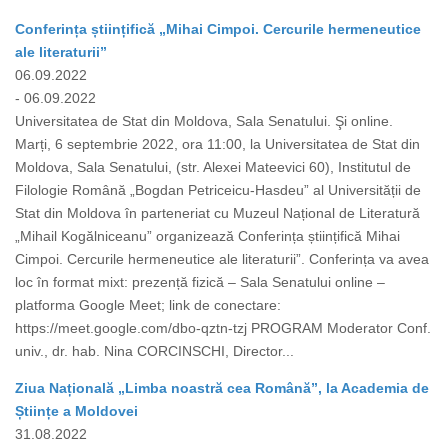
Conferința științifică „Mihai Cimpoi. Cercurile hermeneutice
ale literaturii”
06.09.2022
- 06.09.2022
Universitatea de Stat din Moldova, Sala Senatului. Şi online.
Marți, 6 septembrie 2022, ora 11:00, la Universitatea de Stat din
Moldova, Sala Senatului, (str. Alexei Mateevici 60), Institutul de
Filologie Română „Bogdan Petriceicu-Hasdeu” al Universității de
Stat din Moldova în parteneriat cu Muzeul Național de Literatură
„Mihail Kogălniceanu” organizează Conferința științifică Mihai
Cimpoi. Cercurile hermeneutice ale literaturii”. Conferința va avea
loc în format mixt: prezență fizică – Sala Senatului online –
platforma Google Meet; link de conectare:
https://meet.google.com/dbo-qztn-tzj PROGRAM Moderator Conf.
univ., dr. hab. Nina CORCINSCHI, Director...
Ziua Națională „Limba noastră cea Română”, la Academia de
Științe a Moldovei
31.08.2022