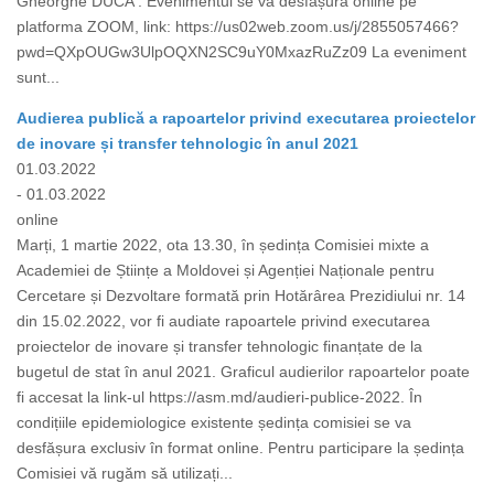
Gheorghe DUCA . Evenimentul se va desfășura online pe
platforma ZOOM, link: https://us02web.zoom.us/j/2855057466?
pwd=QXpOUGw3UlpOQXN2SC9uY0MxazRuZz09 La eveniment
sunt...
Audierea publică a rapoartelor privind executarea proiectelor
de inovare și transfer tehnologic în anul 2021
01.03.2022
- 01.03.2022
online
Marți, 1 martie 2022, ota 13.30, în ședința Comisiei mixte a
Academiei de Științe a Moldovei și Agenției Naționale pentru
Cercetare și Dezvoltare formată prin Hotărârea Prezidiului nr. 14
din 15.02.2022, vor fi audiate rapoartele privind executarea
proiectelor de inovare și transfer tehnologic finanțate de la
bugetul de stat în anul 2021. Graficul audierilor rapoartelor poate
fi accesat la link-ul https://asm.md/audieri-publice-2022. În
condițiile epidemiologice existente ședința comisiei se va
desfășura exclusiv în format online. Pentru participare la ședința
Comisiei vă rugăm să utilizați...