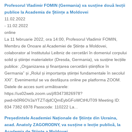
Profesorul Vladimir FOMIN (Germania) va susține două lecții
publice la Academia de Științe a Moldovei
11.02.2022
- 11.02.2022
online
La 11 februarie 2022, ora 14:00, Profesorul Vladimir FOMIN,
Membru de Onoare al Academiei de Științe a Moldovei,
colaborator al Institutului Leibniz de cercetări în domeniul corpului
solid și științei materialelor (Dresda, Germania), va susține lecțiile
publice: „Organizarea și finanțarea cercetării științifice în
Germania” și „Rolul și importanța științei fundamentale în secolul
XXI”. Evenimentul se va desfășura online pe platforma ZOOM.
Datele de acces sunt următoarele:
https://us02web.zoom.us/j/83473826978?
pwd=b0R6OVJaYTZTdjdCQmEybGFoWCtHUT09 Meeting ID:
834 7382 6978 Passcode: 110222 La...
Președintele Academiei Naționale de Științe din Ucraina,
acad. Anatoly ZAGORODNY, va susține o lecție publică, la
Academia de Științe a Moldovei