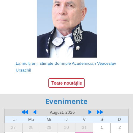
La mulți ani, stimate domnule Academician Veaceslav
Ursachi!
Toate noutățile
Evenimente
August, 2026
L
Ma
Mi
J
V
S
D
27
28
29
30
31
1
2