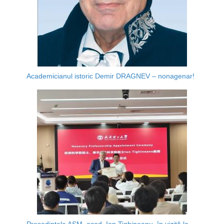
Academicianul istoric Demir DRAGNEV – nonagenar!
Președintele AȘM, acad. Ion Tighineanu, în vizită la