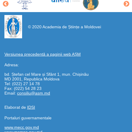
https://propletenie.ru/
© 2020 Academia de Științe a Moldovei
Versiunea precedentă a paginii web AȘM
Adresa:
bd. Ștefan cel Mare și Sfânt 1, mun. Chișinău
MD 2001, Republica Moldova
Tel: (022) 27 14 78
Fax: (022) 54 28 23
Email:
consiliu@asm.md
Elaborat de
IDSI
Portaluri guvernamentale
www.mecc.gov.md
www.msmps.gov.md