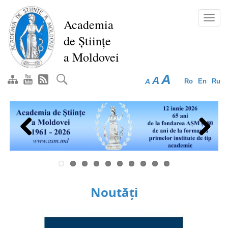
Mergi
la
Toggl
Academia
conţinutul
navig
de Științe
principal
a Moldovei
A
A
A
Ro
En
Ru
Previous
Next
Noutăți