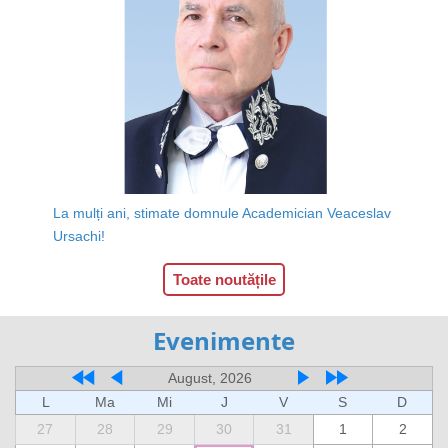
La mulți ani, stimate domnule Academician Veaceslav
Ursachi!
Toate noutățile
Evenimente
August, 2026
L
Ma
Mi
J
V
S
D
27
28
29
30
31
1
2