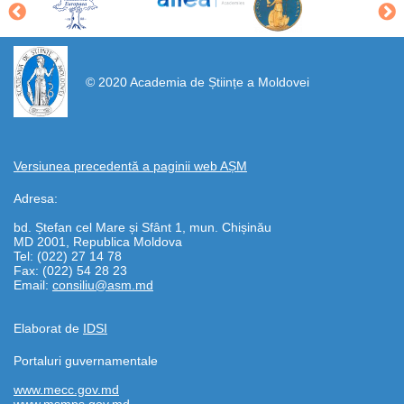
https://propletenie.ru/
© 2020 Academia de Științe a Moldovei
Versiunea precedentă a paginii web AȘM
Adresa:
bd. Ștefan cel Mare și Sfânt 1, mun. Chișinău
MD 2001, Republica Moldova
Tel: (022) 27 14 78
Fax: (022) 54 28 23
Email:
consiliu@asm.md
Elaborat de
IDSI
Portaluri guvernamentale
www.mecc.gov.md
www.msmps.gov.md