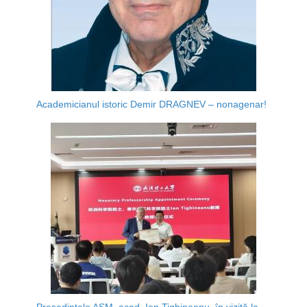
Academicianul istoric Demir DRAGNEV – nonagenar!
Președintele AȘM, acad. Ion Tighineanu, în vizită la