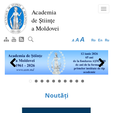
Mergi
la
Toggl
Academia
conţinutul
navig
de Științe
principal
a Moldovei
A
A
A
Ro
En
Ru
Previous
Next
Noutăți