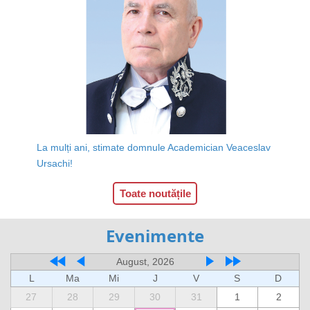
La mulți ani, stimate domnule Academician Veaceslav
Ursachi!
Toate noutățile
Evenimente
August, 2026
L
Ma
Mi
J
V
S
D
27
28
29
30
31
1
2