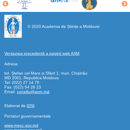
https://propletenie.ru/
© 2020 Academia de Științe a Moldovei
Versiunea precedentă a paginii web AȘM
Adresa:
bd. Ștefan cel Mare și Sfânt 1, mun. Chișinău
MD 2001, Republica Moldova
Tel: (022) 27 14 78
Fax: (022) 54 28 23
Email:
consiliu@asm.md
Elaborat de
IDSI
Portaluri guvernamentale
www.mecc.gov.md
www.msmps.gov.md