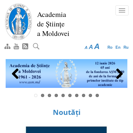
Mergi
la
Toggl
Academia
conţinutul
navig
de Științe
principal
a Moldovei
A
A
A
Ro
En
Ru
Previous
Next
Noutăți