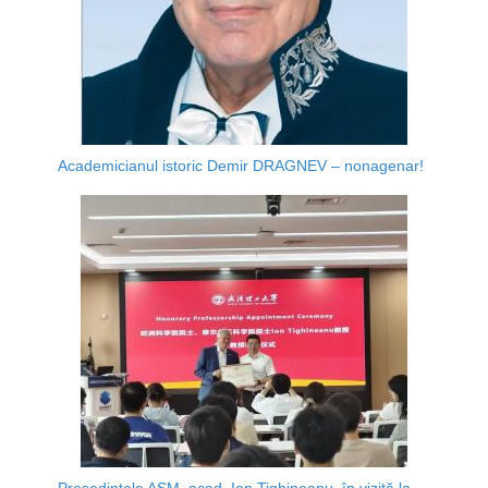
Academicianul istoric Demir DRAGNEV – nonagenar!
Președintele AȘM, acad. Ion Tighineanu, în vizită la